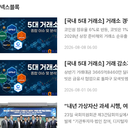
넥스블록
[국내 5대 거래소] 거래소 
코인원 점유율 6%로 반등, 코빗은 1
2028년 상장 준비해외 거래소 순유출 560
자산거래소 경쟁 구도가 단순 거래량을 
2026-08-08 06:00
휴 안정성 확보로 빠르게 넓어지고 있다
상반기 거래대금 3665억8460만 달러
빗은 금융사 협업으로 돌파구 모색빗썸, 
정상화 집중 국내 가상자산 거래가 급감한 가운데 5대 원화 거래소의 전략 차별화가 뚜렷해지고 있
2026-08-01 06:00
다. 거래가 줄어드는 국면에서는 유동성
“내년 가상자산 과세 시행, 
23일 국회의원회관 제3간담회의실에서 
발제 “기관투자자∙법인 참여, 디지털자