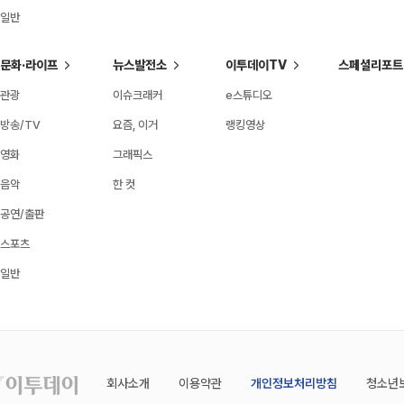
일반
문화·라이프
뉴스발전소
이투데이TV
스페셜리포트
관광
이슈크래커
e스튜디오
방송/TV
요즘, 이거
랭킹영상
영화
그래픽스
음악
한 컷
공연/출판
스포츠
일반
회사소개
이용약관
개인정보처리방침
청소년