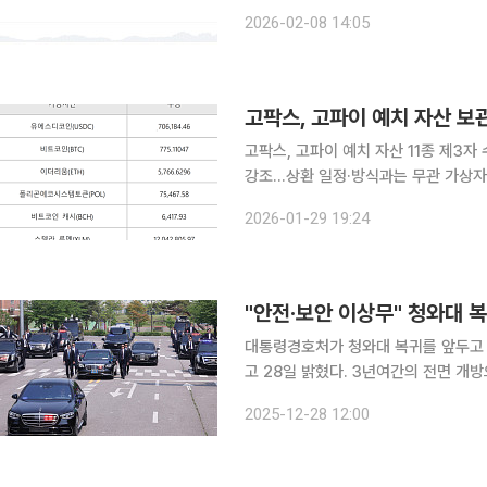
란을 느끼고 있다. 7일(현지시간) 미국 가상자산 정보 플랫폼 코인마켓캡에 따르면 비트코인 가격은
2026-02-08 14:05
전 거래일 대비 약 1.5% 하락해 6만9
고팍스, 고파이 예치 자산 보관
고팍스, 고파이 예치 자산 11종 제3자
강조…상환 일정·방식과는 무관 가상자산 거래소 고팍스가 고파이 예치금 상환을 위해 확보한 가상
자산의 보관 현황을 공개했다. 해당 자
2026-01-29 19:24
관리 중이며, 원화 환산 기준 약 1300
"안전‧보안 이상무" 청와대 
대통령경호처가 청와대 복귀를 앞두고 
고 28일 밝혔다. 3년여간의 전면 개
무공간으로서 최고 수준의 경호·경비 체계를 복원하기 위
2025-12-28 12:00
은 22일부터 26일까지 진행됐다. 청