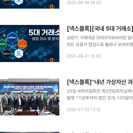
2026-08-08 06:00
휴 안정성 확보로 빠르게 넓어지고 있다
상반기 거래대금 3665억8460만 달러
빗은 금융사 협업으로 돌파구 모색빗썸, 
정상화 집중 국내 가상자산 거래가 급감한 가운데 5대 원화 거래소의 전략 차별화가 뚜렷해지고 있
2026-08-01 06:00
다. 거래가 줄어드는 국면에서는 유동성
[넥스블록]“내년 가상자산 과
23일 국회의원회관 제3간담회의실에서 
발제 “기관투자자∙법인 참여, 디지털자
검증으로 시장 확대해야” 디지털자산 시장은 개인 중심의 투자 시장을 넘어 법인과 기관투자자가 함
2026-07-23 15:52
께하는 시장으로 진화하고 있다. 법인의