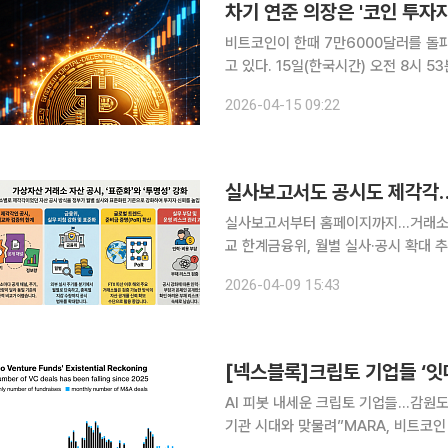
차기 연준 의장은 '코인 투자자'
비트코인이 한때 7만6000달러를 돌
고 있다. 15일(한국시간) 오전 8시 53분 가상자산 통계사이트 코인게코에 따르면 비트코인은 24시
간 전 대비 0.6% 하락한 7만4131.
2026-04-15 09:22
락한 2321.44달러, 바이낸스 코인은 
실사보고서도 공시도 제각각
실사보고서부터 홈페이지까지…거래소별
교 한계금융위, 월별 실사·공시 확대 추진…현장 부담도 변수
통해 고객 예치금과 가상자산 보유 현
2026-04-09 15:43
서 거래소별 자산 보유 현황을 동일 
[넥스블록]크립토 기업들 ‘잇
AI 피봇 내세운 크립토 기업들…감원
기관 시대와 맞물려”MARA, 비트코인 매각해 