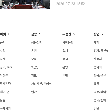
검증으로 시장 확대해야” 디지털자산 시장은 개인 중심의 투자 시장을 넘어 법인과 기관투자자가 함
2026-07-23 15:52
께하는 시장으로 진화하고 있다. 법인의
마켓
금융
부동산
산업
공시
금융정책
시장동향
재계
시황
은행
업계
전자/통신/IT
시세
보험
정책
자동차
장외/IPO
2금융
분양
중화학
특징주
카드
일반
항공/물류
투자전략
가상자산/핀테크
유통
채권/펀드
일반
의료/바이오
환율
중기/벤처
국제시황
일반