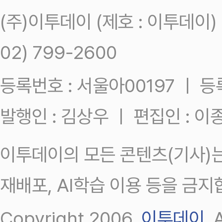
(주)이투데이 (제호 : 이투데이
02) 799-2600
등록번호 : 서울아00197 ㅣ 등록일
발행인 : 김상우 ㅣ 편집인 : 
이투데이의 모든 콘텐츠(기사)는
재배포, AI학습 이용 등을 금지
Copyright 2006.
이투데이
.