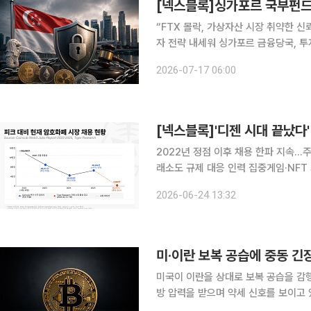
[넥스블록]싱가포르 국부펀드 
“FTX 몰락, 가상자산 시장 취약한 신
자 전략 내세워 싱가포르 금융당국, 투
제 강화 따른 시장 위축” 우려 싱가포르 국부펀드 테마섹 글로벌 인베스트먼트가 가상자산 투자에
2026-07-17 06:00
여전히 망설이는 모양새다. FTX 몰
[넥스블록]'디젠 시대 끝났다
2022년 정점 이후 채용 한파 지속
래소도 규제 대응 인력 집중게임·NFT 쇠
벌 암호화폐 채용시장이 2022년 고점
2026-06-24 13:32
티 중심에서 컴플라이언스와 인프라 
미국이 이란을 상대로 보복 공습을 감
방 압력을 받으며 약세 신호를 보이고
은 당분간 추가 하락이 이어질 수 있다는 분석이 나온다. 10일 오