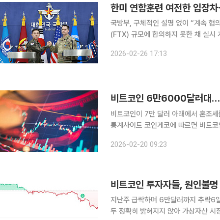
한미 연합훈련 여전한 입장차
국방부, 구체적인 설명 없이 “계속 협의 중” 되풀이 한미가 ‘자유의 방패(
(FTX) 규모에 합의하지 못한 채 실시
해하기 어렵다는 평가가 나온다. 미군
2026-02-26 17:13
기동훈련 축소를 요구한 것으로 알려진
비트코인 6만6000달러대…美
비트코인이 7만 달러 아래에서 혼조세를 이어가고 있다. 20일(한국
통계사이트 코인게코에 따르면 비트코인은
거래소 평균가)에 거래됐다. 이더리움은
2026-02-20 09:23
비트코인 투자자들, 원인불명
지난주 급락하며 6만달러까지 추락6일 
두 정확히 밝혀지지 않아 가상자산 시장에서 ‘원인불명’의 변동성 장세가 지속되면서 투자자들이 혼