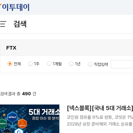
검색
전체
1주
1개월
1년
직접입력
검색결과 총
490
건
코인원 점유율 6%로 반등, 코빗은 1
2028년 상장 준비해외 거래소 순유출 560
자산거래소 경쟁 구도가 단순 거래량을 