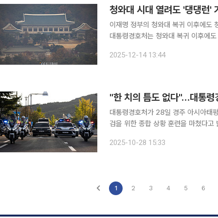
청와대 시대 열려도 '댕댕런'
이재명 정부의 청와대 복귀 이후에도 청
대통령경호처는 청와대 복귀 이후에도 현
유지하겠다는 방침이다. 경호처는 14일 보도자료를 통해 "경호·경비 강화를 이유로 '개방과 소통' 기
2025-12-14 13:44
대통령경호처가 28일 경주 아시아태평
검을 위한 종합 상황 훈련을 마쳤다고 밝혔다. 대통령경호처는 이날 보도자료를 통
령경호처장을 단장으로 하는 경호안전통
2025-10-28 15:33
FTX(Field Training Exercise
1
2
3
4
5
6