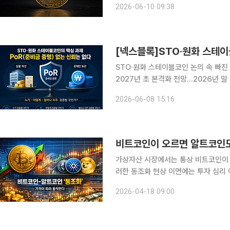
2026-06-10 09:38
게코에 따르면 비트코인은 24시간 전 대
[넥스블록]STO·원화 스테이
STO·원화 스테이블코인 논의 속 빠진
2027년 초 본격화 전망…2026년 말 거래 개시 기대도 토큰증권(
개방이 가시권에 들어오면서 제도 설계
2026-06-08 15:16
2027년 초 STO 시장 개화가 예상되
가상자산 시장에서는 통상 비트코인이 
러한 동조화 현상 이면에는 투자 심리
업비트투자자보호센터는 18일 보고서를
2026-04-18 09:00
아니라 디지털 자산 시장의 구조적 특