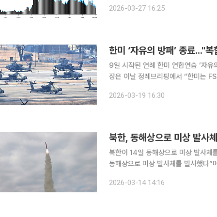
에서는 인공지능(AI) 전환을 전면에 
2026-03-27 16:25
업들이 AI에 자본과 인력을 빼앗긴 상
한미 ‘자유의 방패’ 종료..."
9일 시작된 연례 한미 연합연습 ‘자유의 방패(FS)’가
장은 이날 정례브리핑에서 “한미는 FS
한미동맹의 연합 방위태세를 재확인했다”고 밝혔다. 합동참모본부와
2026-03-19 16:30
올해 FS 연습은 최근 여러 분쟁에서 
북한, 동해상으로 미상 발사체
북한이 14일 동해상으로 미상 발사체를 발사했다. 연합뉴스에 따르면 합동
동해상으로 미상 발사체를 발사했다”며 
발사체가 탄도미사일로 확인될 경우 북한
2026-03-14 14:16
들어 세 번째가 된다. 이번 