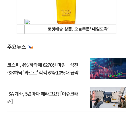
주요뉴스
코스피, 4% 하락에 6270선 마감…삼전
·SK하닉 '와르르' 각각 6%·10%대 급락
ISA 계좌, 5년마다 깨라고요? [이슈크래
커]