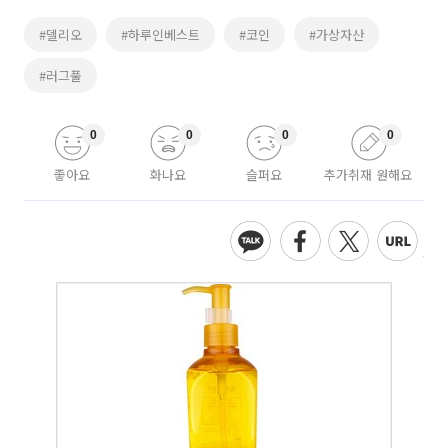
#델리오
#하루인베스트
#코인
#가상자산
#러그풀
0
0
0
0
좋아요
화나요
슬퍼요
추가취재 원해요