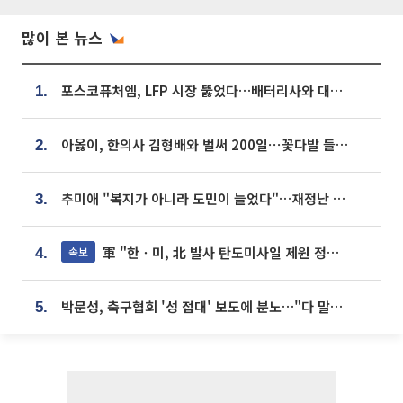
많이 본 뉴스
포스코퓨처엠, LFP 시장 뚫었다…배터리사와 대규모 장기 공급 합의
1.
아옳이, 한의사 김형배와 벌써 200일⋯꽃다발 들고 "프러포즈 아냐"
2.
추미애 "복지가 아니라 도민이 늘었다"…재정난 책임론 정면돌파
3.
軍 "한ㆍ미, 北 발사 탄도미사일 제원 정밀분석 중"
속보
4.
박문성, 축구협회 '성 접대' 보도에 분노…"다 말아먹으려고 작정했나"
5.