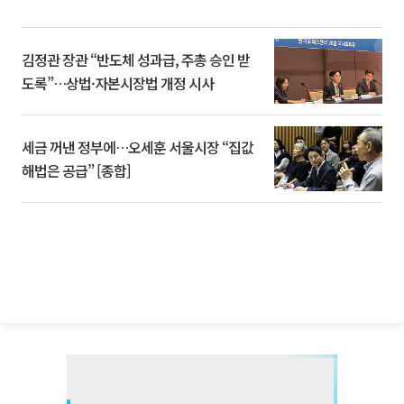
김정관 장관 “반도체 성과급, 주총 승인 받
도록”…상법·자본시장법 개정 시사
세금 꺼낸 정부에…오세훈 서울시장 “집값
해법은 공급” [종합]