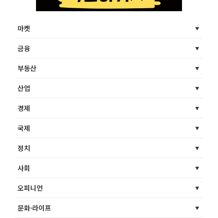
마켓
금융
부동산
산업
경제
국제
정치
사회
오피니언
문화·라이프