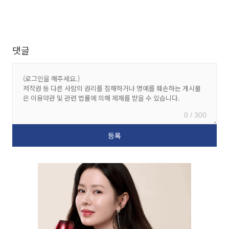
댓글
0 / 300