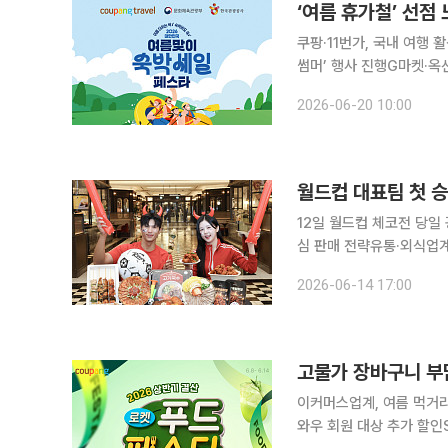
‘여름 휴가철’ 선점
쿠팡·11번가, 국내 여행 
썸머’ 행사 진행G마켓·옥션, ‘6월 
서 유통업계가 여름 성수기
2026-06-20 10:00
인 혜택을 확대하며 소비자
12일 월드컵 체코전 당일
심 판매 전략유통·외식업계, 19·25일
본선 첫 경기에서 한구 
2026-06-14 17:00
어지고 있다. 편의점 매출
고물가 장바구니 부
이커머스업계, 여름 먹거리
와우 회원 대상 추가 할인