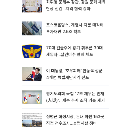
최휘영 문체부 장관, 강원 문화·체육
현장 점검…지역 협력 강화
포스코홀딩스, 계열사 지분 매각해
투자재원 2.5조 확보
70대 건물주에 흉기 휘두른 30대
세입자…살인미수 혐의 체포
이 대통령, '호우피해' 안동·의성군
4개면 특별재난지역 선포
경기도의회 국힘 "7조 채무는 인재
(人災)"…세수 추계 조작 의혹 제기
정명근 화성시장, 관내 하천 153곳
직접 전수조사…불법시설 정비