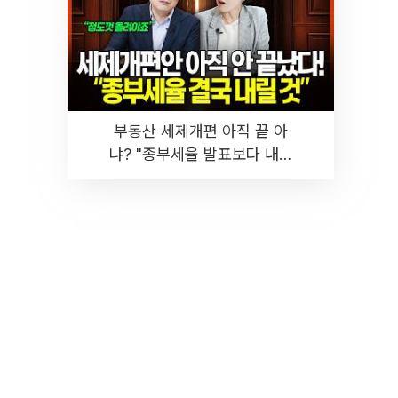
부동산 세제개편 아직 끝 아
냐? "종부세율 발표보다 내릴
것" 장기거주·양도세 전망 I 집
땅지성 I 김인만, 진미윤