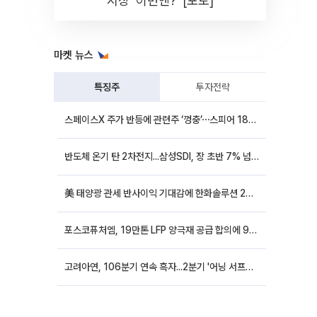
시장 '이번엔?' [포토]
마켓 뉴스
특징주
투자전략
스페이스X 주가 반등에 관련주 ‘껑충’⋯스피어 18%ㆍ에이치브이엠 12%↑
반도체 온기 탄 2차전지...삼성SDI, 장 초반 7% 넘게 껑충
美 태양광 관세 반사이익 기대감에 한화솔루션 20%대·OCI홀딩스 14%대 급등
포스코퓨처엠, 19만톤 LFP 양극재 공급 합의에 9%대 강세
고려아연, 106분기 연속 흑자...2분기 '어닝 서프라이즈'에 장 초반 12%대 강세