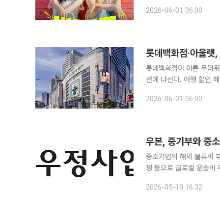
7일까지 일주일간 패션 할인 행사 ‘
2026-06-01 06:00
션 빅세일’을 주제로 여름
롯데백화점·아울렛, 
롯데백화점이 이른 무더위
션에 나선다. 여행 할인 
전략이다. 롯데백화점은 3일부터 21일까지 백화점과 아울렛 전 점에서 여행 플랫폼 놀(NOL)과 함
2026-06-01 06:00
께 여름 맞이 행사인 '체크
우본, 중기부와 중
중소기업의 해외 물류비 부
쟁 등으로 글로벌 운송비
가 수출 중소기업 지원에 나선 것이다. 19일 우정사업본부는 중
2026-05-19 16:32
부담 완화를 위해 ‘202