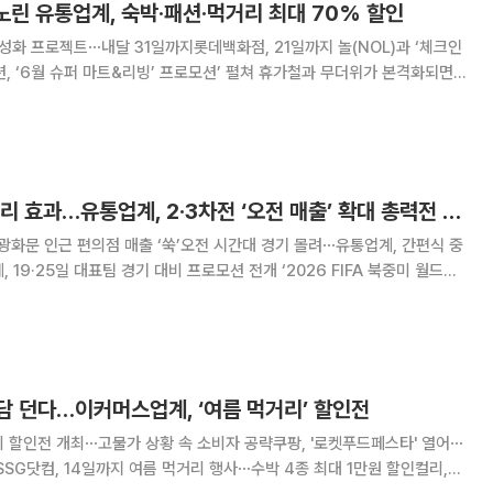
 노린 유통업계, 숙박·패션·먹거리 최대 70% 할인
활성화 프로젝트⋯내달 31일까지롯데백화점, 21일까지 놀(NOL)과 ‘체크인
슈퍼 마트&리빙’ 프로모션’ 펼쳐 휴가철과 무더위가 본격화되면
 수요 선점에 나섰다. 숙박·여행 상품부터 패션·뷰티, 제철 먹거리까지 할
 공략에 힘을 쏟고 있다. 특히
월드컵 대표팀 첫 승리 효과…유통업계, 2·3차전 ‘오전 매출’ 확대 총력전 나선다
 광화문 인근 편의점 매출 ‘쑥’오전 시간대 경기 몰려⋯유통업계, 간편식 중
 대표팀 경기 대비 프로모션 전개 ‘2026 FIFA 북중미 월드컵’
축구 국가대표팀이 승리를 거두면서 응원 열기가 유통업계 매출 상승으로 이
이 급증한 가운데 유통·외식
담 던다…이커머스업계, ‘여름 먹거리’ 할인전
 할인전 개최⋯고물가 상황 속 소비자 공략쿠팡, '로켓푸드페스타' 열어⋯
SSG닷컴, 14일까지 여름 먹거리 행사⋯수박 4종 최대 1만원 할인컬리,