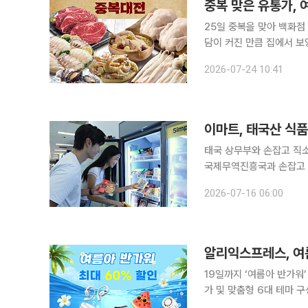
중복 맞은 유통가, 
25일 중복을 맞아 백화점
담이 커진 만큼 집에서 
이 집객 경쟁을 위한 분위기라는 해석도 나온다. 24
2026-07-24 10:41
일주일간 생닭, 장어, 전복
이마트, 태국산 식
태국 상무부와 손잡고 직소싱 식품
국제무역진흥국과 손잡고 태국산 식품 할
매장과 SSG닷컴에서 태국
2026-07-16 06:00
2개 구매 시 1개를 추가
알리익스프레스, 여
19일까지 ‘여름아 반가워’
가 및 맞춤형 6대 테마 구성 알리익스프레스가 본격적인 무더위와 장마철 유통 수요를 공
해 일주일간 대규모 세일 