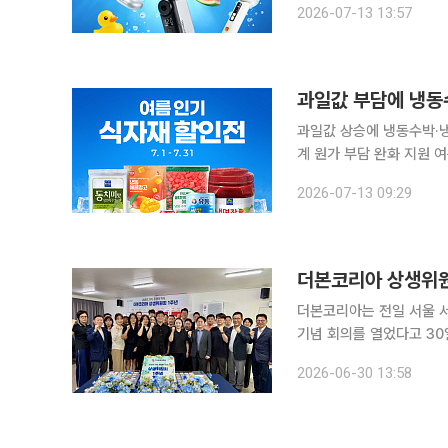
2026-07-13 13:57
는 큐레이션과 결제 혜택
과일값 부담에 냉동
과일값 상승에 냉동수박·냉
계 원가 부담 완화 지원 여름철 과일값이 치솟으면서 외식업계가 냉동 과일 등 대체 식자재 확보에
나서고 있다. 특히 수박 
2026-07-13 09:29
더본코리아 상생위원회
더본코리아는 전일 서울 
기념 회의를 열었다고 30일 밝혔다. 더본코리아 상생위원회는 지난해 
사 임원, 외부 전문가가 
2026-06-30 13:58
호사, 유효상 유니콘경제