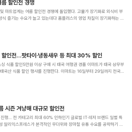
여름 할인전 경쟁
 및 마트업계는 여름 할인전 경쟁에 돌입했다. 고물가 장기화로 외식비 부
보양식 즐기는 수요가 늘고 있는데다 홈플러스의 영업 차질이 장기화하는 사
일 업계에 따르면 이마트도 전날부터 29일까지
 등 보양식 관련 상품을 최대 50%
품 할인전…팟타이·냉동새우 등 최대 30% 할인
 할인5만원 이상 구매 시 태국 여행권 경품 이마트가 태국 상무부
인 행사를 진행한다. 이마트는 16일부터 29일까지 전국
산 식품을 할인 판매한다고 밝혔다. 대표 상품인 '팁사마이 팟타이' 3종은
 증정한다. 팁사마이 팟타이는 이마트
름 시즌 겨냥해 대규모 할인전
 진행… 전 카테고리 최대 60% 인하인기 글로벌 IT·레저 브랜드 일별 특
략하기 위
행사에 나선다. 휴가 용품부터 계절 가전까지 여름철 필수 상품을 아우르