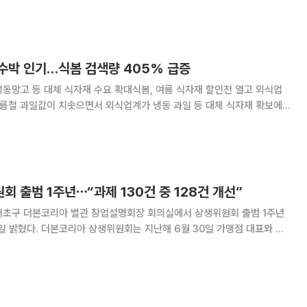
을 앞세워 국내 소비자들의 눈길을 사로잡겠
수박 인기…식봄 검색량 405% 급증
동망고 등 대체 식자재 수요 확대식봄, 여름 식자재 할인전 열고 외식업
가격이 오르자 음료와 디저트 메뉴에 활용하기 쉬운 냉동수박 수요가 급증
하는 등 원가 부담을 줄이기 위한 움직임이 뚜렷해지는 모습이다. 13
 출범 1주년⋯“과제 130건 중 128건 개선”
서초구 더본코리아 별관 창업설명회장 회의실에서 상생위원회 출범 1주년
6월 30일 가맹점 대표와 본
함께하는 3자 협의체로 출범했다. 민생경제연구소 안진걸 소장과 박경준 변
연구원장 등 외부 전문가들이 합류하면서 객관성