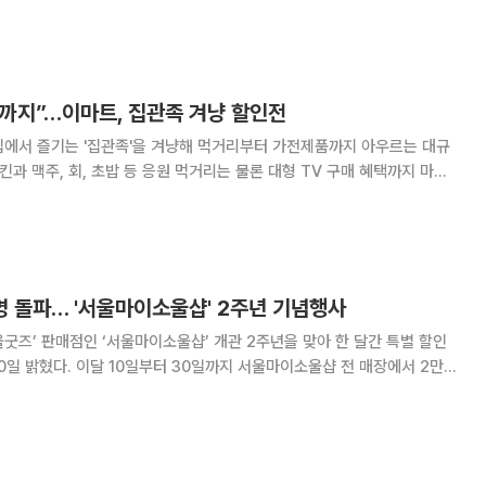
기화되면서 소비자들의 장바구니 부담이 커
모 할인 행사를 잇달아 열고 고객 잡기
V까지”…이마트, 집관족 겨냥 할인전
집에서 즐기는 '집관족'을 겨냥해 먹거리부터 가전제품까지 아우르는 대규
킨과 맥주, 회, 초밥 등 응원 먹거리는 물론 대형 TV 구매 혜택까지 마련
매하는 행사를 진행한다고 12일 밝혔다. 우선 수입 맥주
명 돌파… '서울마이소울샵' 2주년 기념행사
굿즈’ 판매점인 ‘서울마이소울샵’ 개관 2주년을 맞아 한 달간 특별 할인
서울마이소울샵 전 매장에서 2만원
로 '추억의 뽑기' 이벤트를 연다. 최근 글로벌 트렌드로 자리 잡은 '뉴트로
영한 행사로 내외국인 관광객들