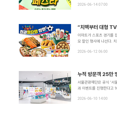
‘6월 원더컬리’서 총 3000여 개 상품 판매 고물가가 장
2026-06-14 07:00
지자 이커머스업계가 대규
“치맥부터 대형 T
이마트가 스포츠 경기를 
모 할인 행사에 나선다. 치
하며 수요 잡기에 나섰다. 이마트는 17일까지 맥주와 간편식, 안주류 등 집관 필수 먹거리를 할인 판
2026-06-12 06:00
누적 방문객 25만 
서울관광재단은 공식 ‘서울
과 이벤트를 진행한다고 10일 밝혔다. 이달 10일부터 30일까지 
이상 구매한 고객을 대상으
2026-06-10 14:00
(Newtro)' 감성을 반