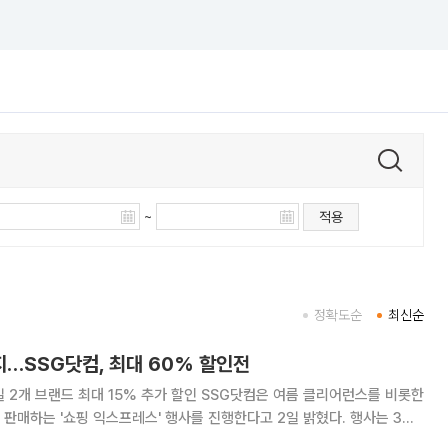
~
적용
정확도순
최신순
…SSG닷컴, 최대 60% 할인전
대 15% 추가 할인 SSG닷컴은 여름 클리어런스를 비롯한
하는 '쇼핑 익스프레스' 행사를 진행한다고 2일 밝혔다. 행사는 3일
린다. 럭키슈에뜨는 최대 45% 할인에 추가 20% 혜택을 제공하며 닥스·