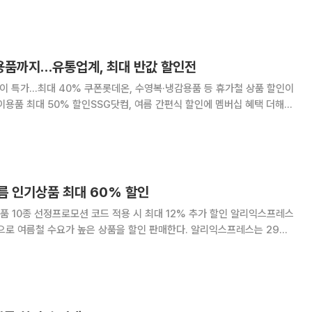
 최대 60% 할인한다. 랑콤은
품까지…유통업계, 최대 반값 할인전
레이 특가…최대 40% 쿠폰롯데온, 수영복·냉감용품 등 휴가철 상품 할인이
이용품 최대 50% 할인SSG닷컴, 여름 간편식 할인에 멤버십 혜택 더해
 겨냥한 할인전에 나선다. 제철 먹거리와 간편식부터 수영복·냉감용품·여
행 상품까지 여름철 수요가 높은 품목을 전면에 내세웠다. 28일
름 인기상품 최대 60% 할인
0종 선정프로모션 코드 적용 시 최대 12% 추가 할인 알리익스프레스
름철 수요가 높은 상품을 할인 판매한다. 알리익스프레스는 29일
 리스트' 프로모션을 진행한다고 27일 밝혔다. 이번 행사에서는 구매자들의
품 가운데 여름철 실내 생활과 휴가에