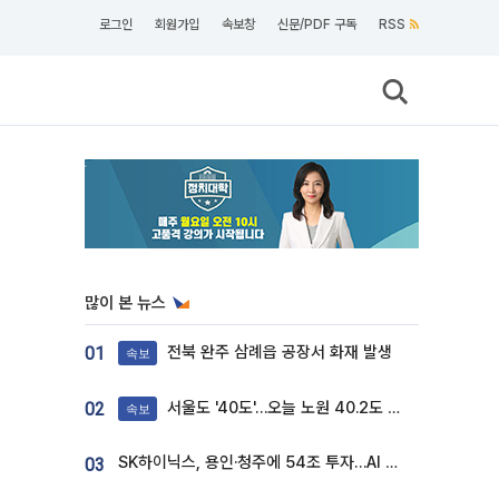
로그인
회원가입
속보창
신문/PDF 구독
RSS
많이 본 뉴스
전북 완주 삼례읍 공장서 화재 발생
01
속보
서울도 '40도'…오늘 노원 40.2도 기록
02
속보
SK하이닉스, 용인·청주에 54조 투자…AI 메모리 생산기지 키운다
03