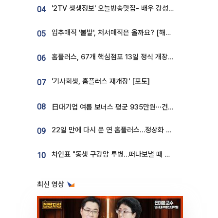
'2TV 생생정보' 오늘방송맛집- 배우 강성진 단골! 쌀국수ㆍ푸팟퐁 커리 맛집 '블○○○'
04
입추매직 '불발', 처서매직은 올까요? [해시태그]
05
홈플러스, 67개 핵심점포 13일 정식 개장…영업 재개 속도
06
'기사회생, 홈플러스 재개장' [포토]
07
08
日대기업 여름 보너스 평균 935만원⋯건설회사 1800만 넘어
22일 만에 다시 문 연 홈플러스…정상화 바쁜데 재고 없어 ‘발동동’[가보니]
09
차인표 "동생 구강암 투병…떠나보낼 때 가장 힘들었다”
10
최신 영상