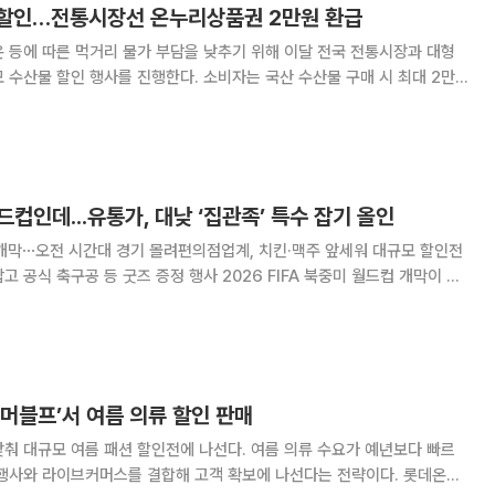
 할인…전통시장선 온누리상품권 2만원 환급
 등에 따른 먹거리 물가 부담을 낮추기 위해 이달 전국 전통시장과 대형
 수산물 할인 행사를 진행한다. 소비자는 국산 수산물 구매 시 최대 2만
주요 수산물을 최대 50% 저렴하게 구매할 수 있다. 해양수산부는
 252개 전통시장에서 '수산물 온누리상품권
드컵인데...유통가, 대낮 ‘집관족’ 특수 잡기 올인
 개막⋯오전 시간대 경기 몰려편의점업계, 치킨·맥주 앞세워 대규모 할인전
 굿즈 증정 행사 2026 FIFA 북중미 월드컵 개막이 임
잡기에 나섰다. 다만 미국·캐나다·멕시코에서 열리는 이번 대회는 한국
전과 낮 시간대에 진행되는 만큼
썸머블프’서 여름 의류 할인 판매
춰 대규모 여름 패션 할인전에 나선다. 여름 의류 수요가 예년보다 빠르
사와 라이브커머스를 결합해 고객 확보에 나선다는 전략이다. 롯데온은