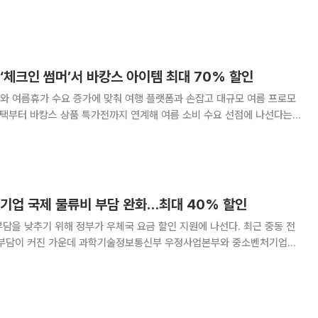
썸머블프’를 진행한다고 1일 밝혔다. 이번 행사는 ‘단 7일간의 패
 필수 의류와 시즌 인기 브랜드 상품
‘체크인 썸머’서 바캉스 아이템 최대 70% 할인
와 여름휴가 수요 증가에 맞춰 여행 플랫폼과 손잡고 대규모 여름 프로모
혜택부터 바캉스 상품 특가전까지 연계해 여름 소비 수요 선점에 나선다는
인 썸머'를 진행한다고 1일 밝혔다.
소기업 국제 물류비 부담 완화…최대 40% 할인
담을 낮추기 위해 정부가 우체국 요금 할인 지원에 나선다. 최근 중동 전
 부담이 커진 가운데 과학기술정보통신부 우정사업본부와 중소벤처기업부
기부와 함께 중소기업의 수출물류비
6 우체국 국제물류 서비스 이용 지원’ 사업을