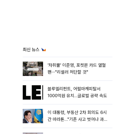
최신 뉴스
'차쥐뿔' 이준영, 포켓몬 카드 열혈
팬⋯"리셀러 처단할 것"
블루엘리펀트, 어펄마캐피탈서
1000억원 유치…글로벌 공략 속도
이 대통령, 부동산 2차 회의도 6시
간 마라톤…"기존 사고 벗어나 과감
히 실행"