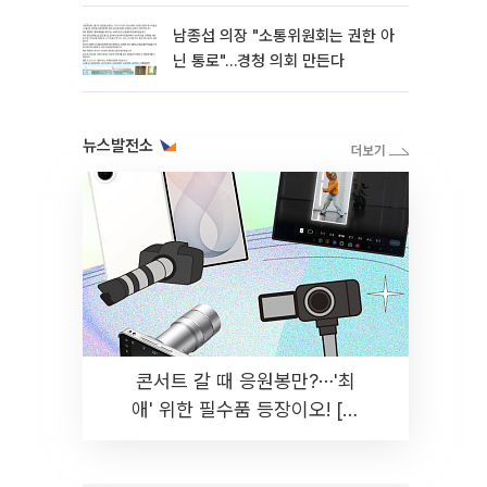
남종섭 의장 "소통위원회는 권한 아
닌 통로"…경청 의회 만든다
뉴스발전소
콘서트 갈 때 응원봉만?⋯'최
애' 위한 필수품 등장이오! [솔
드아웃]