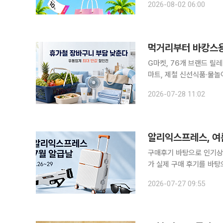
2026-08-02 06:00
헤지스·스톤헨지 등 잡화는
먹거리부터 바캉스용
G마켓, 76개 브랜드 릴
마트, 제철 신선식품·물놀
유통업계가 휴가철 수요를
2026-07-28 11:02
알리익스프레스, 여
구매후기 바탕으로 인기상품 1
가 실제 구매 후기를 바탕으로 여
까지 '알급날: 모두의 픽
2026-07-27 09:55
긍정적인 평가를 받은 상