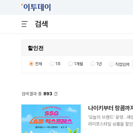
검색
전체
1주
1개월
1년
직접입력
검색결과 총
893
건
나이키부터 랑콤까지
'오늘의 브랜드' 운영…매일 2개 브랜드 최
라이프스타일 상품을 할인 판매
부터 9일까지 일주일간 열