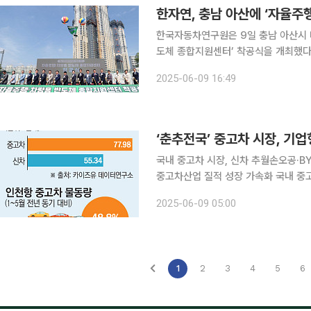
한자연, 충남 아산에 ‘자율주
한국자동차연구원은 9일 충남 아산시 
도체 종합지원센터’ 착공식을 개최했다고 밝혔다. 자율주행·차량용 반도체 종
부터 산업통상자원부, 충청남도, 아산시
2025-06-09 16:49
행차 및 차량용 반도체의 안전·신뢰성 
‘춘추전국’ 중고차 시장, 기
국내 중고차 시장, 신차 추월손오공·B
중고차산업 질적 성장 가속화 국내 중고차 시장이 신차 시장을 뛰어넘는 성장세를 보이며 새로운 산
업 판도로 자리잡고 있다. 대기업과 완
2025-06-09 05:00
유입되면서 중고차 산업 전반에 구조적
1
2
3
4
5
6