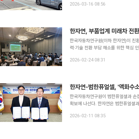
2026-03-16 08:56
정기구(KOLAS)로부터 인정 범위 
한자연, 부품업계 미래차 전환
한국자동차연구원(이하 한자연)이 친환
력·기술 전환 부담 해소를 위한 핵심 인재 양성과 지원에
산업인력공단이 주관하는 '산업전환 공
2026-02-24 08:31
대상으로 재직자 직무전환 교육·훈련
한자연-범한퓨얼셀, '액화수소
한국자동차연구원이 범한퓨얼셀과 손잡
확보에 나선다. 한자연은 범한퓨얼셀과 10일 충청남도 천안시 풍세면에 위치한 한국자동차연구원
본원에서 '액화수소 활용 전주기 기술 개
2026-02-11 08:35
일 밝혔다. 액화수소는 기체 수소를 영