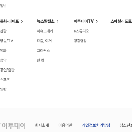
일반
문화·라이프
뉴스발전소
이투데이TV
스페셜리포트
관광
이슈크래커
e스튜디오
방송/TV
요즘, 이거
랭킹영상
영화
그래픽스
음악
한 컷
공연/출판
스포츠
일반
회사소개
이용약관
개인정보처리방침
청소년