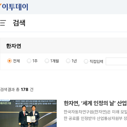
검색
전체
1주
1개월
1년
직접입력
검색결과 총
178
건
한국자동차연구원(한자연)은 미래 모빌
한 공로를 인정받아 산업통상자원부 장관 표창을 수
구 엘리에나호텔에서 열린 '2026년 세