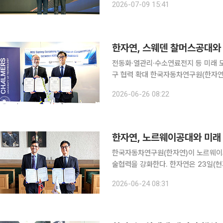
2026-07-09 15:41
인정의 날은 산업통상자원부 국가기술
한자연, 스웨덴 찰머스공대와
전동화·열관리·수소연료전지 등 미래 
구 협력 확대 한국자동차연구원(한자연)이 스웨덴 찰머스공과대학교와 미래 모빌리티 핵심기술 공
동연구를 위한 협력체계를 구축하며 유
2026-06-26 08:22
전지, 열관리 등 차세대 친환경차 핵심
한자연, 노르웨이공대와 미래
한국자동차연구원(한자연)이 노르웨이과
술협력을 강화한다. 한자연은 23일(현지시간) 노르웨이 트론헤임 소재 노르웨이공대에서 진종욱 원
장과 비카스 타쿠르 노르웨이공대 학장이
2026-06-24 08:31
했다고 밝혔다. 노르웨이공대