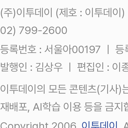
(주)이투데이 (제호 : 이투데이
02) 799-2600
등록번호 : 서울아00197 ㅣ 등록일
발행인 : 김상우 ㅣ 편집인 : 
이투데이의 모든 콘텐츠(기사)는
재배포, AI학습 이용 등을 금지
Copyright 2006.
이투데이
.