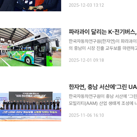
성을 인정받은 결과다. 한자연은 3일 서울 코엑스 C홀에서 열린 시상식에서 기관 표창을 받았다고
2025-12-03 13:12
밝혔다. 발명특허대전은 지식재산처가 
한국자동차연구원(한자연)이 파라과이 
의 중남미 시장 진출 교두보를 마련하고 있다. 한자연은 산업통상협력개발지원사업(
중인 ‘파라과이 e-vehicle 시범보
2025-12-01 09:18
출에 실질적 역할을 하고 있다고 1일 밝
한자연, 충남 서산에‘그린 U
한국자동차연구원이 충남 서산에 ‘그린
모빌리티(AAM) 산업 생태계 조성에 나섰다. 한자연은 6일 충청남도 서산시 부석면
이오웰빙특구에서 우주항공청, 충청남도,
2025-11-06 16:10
착공식을 열었다고 