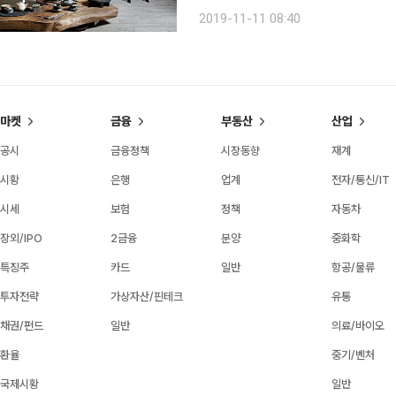
성기다. 그러나 이 많은 차 중에 우리 
2019-11-11 08:40
어가 산야초를 공부하며 우리 차의 고
마켓
금융
부동산
산업
공시
금융정책
시장동향
재계
시황
은행
업계
전자/통신/IT
시세
보험
정책
자동차
장외/IPO
2금융
분양
중화학
특징주
카드
일반
항공/물류
투자전략
가상자산/핀테크
유통
채권/펀드
일반
의료/바이오
환율
중기/벤처
국제시황
일반