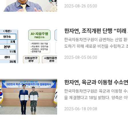
글로벌 시장 진출에도 속도를 내겠습니다.” 이호근 미래컴퍼니 수술로봇사업부 부문장(
2025-08-26 05:00
근 서울시 문정동 소재 서울사무소에서
한자연, 조직개편 단행 “미래
한국자동차연구원이 급변하는 산업 환
도하기 위해 새로운 비전을 수립하고 조직 개편을 단행했다. 5일
등 정부 정책의 선제적 이행과 ‘기술, 
2025-08-05 06:00
한자연, 육군과 이동형 수소
한국자동차연구원은 육군과 이동형 수소
을 체결했다고 18일 밝혔다. 양측은 이번 업무협약을 통해 이동형 수소 발전기 기술 개발과 운용을
위한 협력을 이어나가기로 했다. 수소
2025-06-18 09:08
영, 운용개념·운영방안 설정, 실증·운