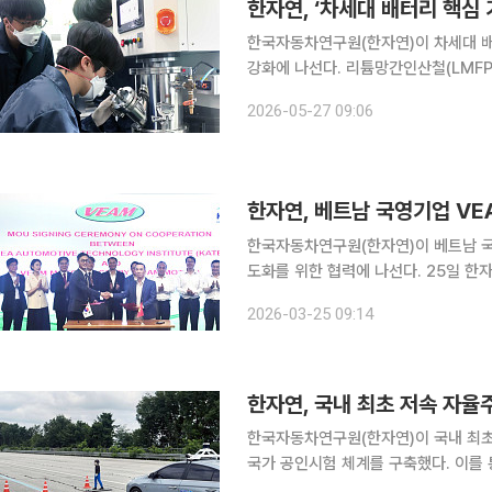
한자연, ‘차세대 배터리 핵심
한국자동차연구원(한자연)이 차세대 배
강화에 나선다. 리튬망간인산철(LMFP
형 배터리 시장 선점에 속도를 내겠다는 방침이다. 한자연은 차세대 배터리
2026-05-27 09:06
배터리 전극 전문기업 JR에너지솔루션
한국자동차연구원(한자연)이 베트남 국
도화를 위한 협력에 나선다. 25일 한자연은 진종욱 한자연 원장과 응우옌 반 하이 VEAM MOTOR
대표이사가 전날 베트남 하노이에 위치한
2026-03-25 09:14
한자연, 국내 최초 저속 자
한국자동차연구원(한자연)이 국내 최초
국가 공인시험 체계를 구축했다. 이를
침이다. 한자연 협력형운전자동화연구센터는 국제표준 KS X ISO 22737 규격을 기반으로 한국인