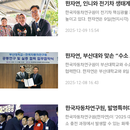
한자연, 인니와 전기차 생태계 
한국자동차연구원이 전기차 핵심광물 
높이고 있다. 한자연은 9일(현지시각) 인도네시아 자카르타 한-인니전기차협력센터(IKEVC)에서
전기차 인도 및 복합충전소 개통식을 열고 
2025-12-09 15:54
량은 현대차인도네시아생산법인에서 생
한자연, 부산대와 맞손 “수소
한국자동차연구원이 부산대학교와 수소
협력한다. 한자연은 부산대학교와 8일 부산시 금정구에 있는 부산대 대학본부동에서 ‘수소산업 전
주기 기술 개발 및 실증 협력을 위한 업무협약(MO
2025-12-08 16:43
약을 통해 수소 저장·이송·활용 등 핵
한국자동차연구원(한자연)이 ‘2025
소 충전 과정에서 발생할 수 있는 화재