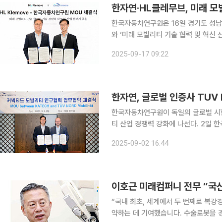
한자연·HL클레무브, 미래 모
한국자동차연구원은 16일 경기도 성남
와 ‘미래 모빌리티 기술 협력 및 혁신
밝혔다. 양 기관은 이번 협약을 통해 AI·자율주행 모빌리티 분야에서 △모빌리티 플랫폼(섀시·이동
2025-09-17 09:22
체, 소프트웨어, 고성능 컴퓨팅) △환
한국자동차연구원이 독일의 글로벌 시험
티 산업 경쟁력 강화에 나선다. 2일 한국자동차연구원은 서울 서초구 양재 엘타워에서 ‘커넥티드 모
빌리티 연구협력을 위한 업무협약(MOU
2025-09-02 16:44
설립된 글로벌 대표 시험·검사·인증기관
이호근 미래컴퍼니 전무 “국
“국내 최초, 세계에서 두 번째로 복
약하는 데 기여했습니다. 수술로봇을 