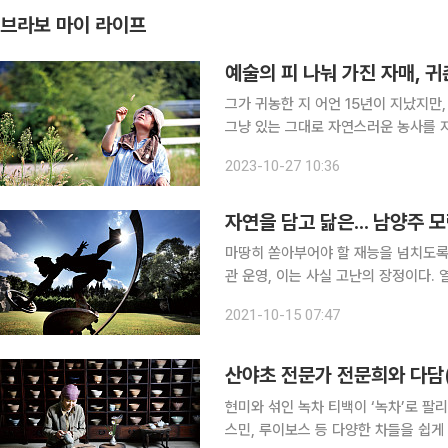
브라보 마이 라이프
예술의 피 나눠 가진 자매, 
그가 귀농한 지 어언 15년이 지났지만
그냥 있는 그대로 자연스러운 농사를 
하고 있다는 거다. 한 가지 변한 건 있
2023-10-27 10:36
그마치 300여 종으로 늘었다. 그 많은
자연을 담고 닮은... 남양주
마땅히 쏟아부어야 할 재능을 넘치도록
관 운영, 이는 사실 고난의 장정이다. 
보유해야 한다. 극소수 사립미술관 외엔
2021-10-15 07:47
다. 소리 소문 없이 사라졌거나 사라
산야초 전문가 전문희와 다담
현미와 섞인 녹차 티백이 ‘녹차’로 팔
스민, 루이보스 등 다양한 차들을 쉽게