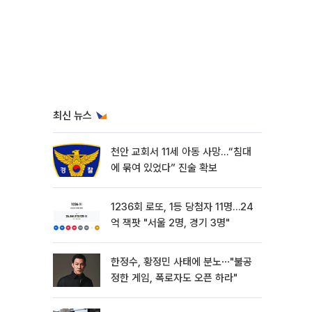
최신 뉴스
천안 교회서 11세 아동 사망…“침대
에 묶여 있었다” 진술 확보
1236회 로또, 1등 당첨자 11명…24
억 잭팟 "서울 2명, 경기 3명"
한정수, 황정민 사태에 분노⋯"불공
정한 게임, 폭로자도 오픈 하라"