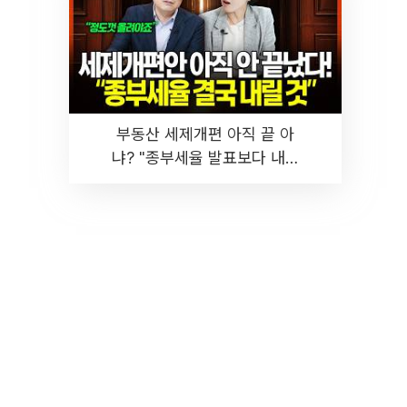
부동산 세제개편 아직 끝 아
냐? "종부세율 발표보다 내릴
것" 장기거주·양도세 전망 I 집
땅지성 I 김인만, 진미윤