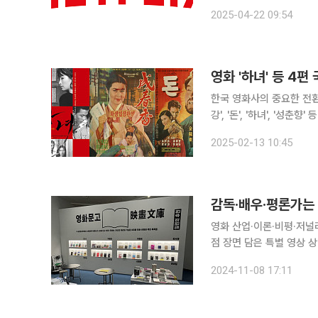
비 등 영화·영상 콘텐츠 관련 지적
2025-04-22 09:54
문화체육관광위원회가 발표
영화 '하녀' 등 4
한국 영화사의 중요한 전환점
강', '돈', '하녀', '성춘향
료원은 "이번에 국가등록
2025-02-13 10:45
감독·배우·평론가는 
영화 산업·이론·비평·저널
점 장면 담은 특별 영상 상영 박찬욱 감독, 박정민 배우, 정성일 평론가는 어떤 영화 책들
한국영상자료원은 영화 책 
2024-11-08 17:11
있는 기획 전시 '영화문고