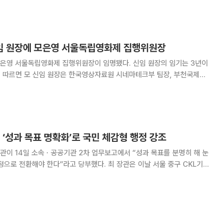
으는 마스터클래스부터 AI 영화
임 원장에 모은영 서울독립영화제 집행위원장
은영 서울독립영화제 집행위원장이 임명됐다. 신임 원장의 임기는 3년이
 서울독립영화제 집행위원장을 역임하는 등 영화 상영·기획과 영화제 운
영 전반에 걸쳐 풍부한 현장 경험을 쌓아온 영화 전문 인사다. 한국영상자료원
 ‘성과 목표 명확화’로 국민 체감형 행정 강조
이 14일 소속ㆍ공공기관 2차 업무보고에서 “성과 목표를 분명히 해 눈
 한다”라고 당부했다. 최 장관은 이날 서울 중구 CKL기업
 소속ㆍ공공기관 2차 업무보고에서 “각 기관은 현장 요구에 기민하게 대
약 하기 위한 변화와 혁신에 앞장서길 바란다