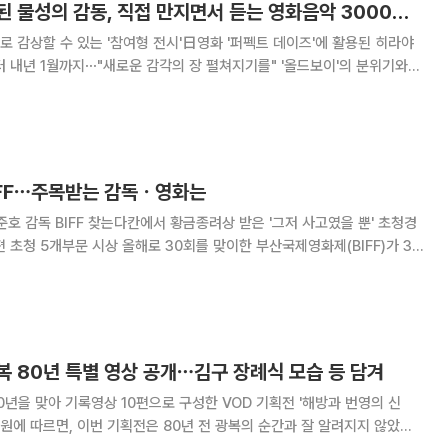
디지털 시대에 소환된 물성의 감동, 직접 만지면서 듣는 영화음악 3000점 전시
 감상할 수 있는 '참여형 전시'日영화 '퍼펙트 데이즈'에 활용된 히라야
1월까지⋯"새로운 감각의 장 펼쳐지기를" '올드보이'의 분위기와
'서편제'의 곡진한 판소리, '건축학 개론'에서 주인공들이 함께 들었던 전람
 명장면 뒤에는 늘 귀로 기억되는
BIFF⋯주목받는 감독ㆍ영화는
준호 감독 BIFF 찾는다칸에서 황금종려상 받은 '그저 사고였을 뿐' 초청경
 30회를 맞이한 부산국제영화제(BIFF)가 3
 개막작 '어쩔수가없다'를 비롯한 초청작들이 영화 팬들의 관심을 끌고 있
, 올해 BIFF의 공식 상
 80년 특별 영상 공개⋯김구 장례식 모습 등 담겨
년을 맞아 기록영상 10편으로 구성한 VOD 기획전 '해방과 번영의 신