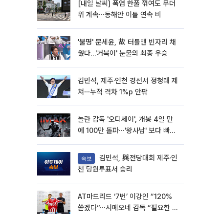
[내일 날씨] 폭염 한풀 꺾여도 무더
위 계속⋯동해안 이틀 연속 비
'불명' 문세윤, 故 터틀맨 빈자리 채
웠다…'거북이' 눈물의 최종 우승
김민석, 제주·인천 경선서 정청래 제
쳐⋯누적 격차 1%p 안팎
놀란 감독 '오디세이', 개봉 4일 만
에 100만 돌파⋯'왕사남' 보다 빠르
다
김민석, 與전당대회 제주·인
속보
천 당원투표서 승리
AT마드리드 ‘7번’ 이강인 “120%
쏟겠다”⋯시메오네 감독 “필요한 선