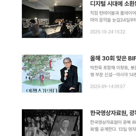
직접 턴테이블과 플레이어로
마의 음악들 눈길24일부터 내년 
적절하게 조응하는 왈츠, 
2025-10-24 15:22
회의 음악까지. 한국영화의
올해 30회 맞은 
박찬욱 포함해 이창동, 봉
쟁 부문 신설⋯아시아 14편 초청 5개부문 시상 올해로
일 앞으로 다가온 가운데,
2025-09-14 09:07
다. 14일 영화계에 따르면
한국영상자료원, 광복
한국영상자료원이 광복 80
화'를 공개한다. 13일 영자원에 따르면, 이번 기획전은 80년 전 광복의 순간과 잘 알려지지 않았던