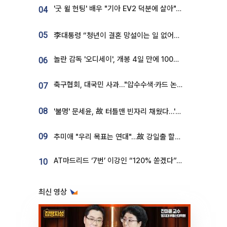
'굿 윌 헌팅' 배우 "기아 EV2 덕분에 살아"…교통사고 후 안전성 극찬
04
05
李대통령 “청년이 결혼 망설이는 일 없어야...제도상 불이익 조사”
놀란 감독 '오디세이', 개봉 4일 만에 100만 돌파⋯'왕사남' 보다 빠르다
06
축구협회, 대국민 사과…"압수수색·카드 논란 사죄, 강도 높은 쇄신"
07
08
'불명' 문세윤, 故 터틀맨 빈자리 채웠다…'거북이' 눈물의 최종 우승
09
추미애 "우리 목표는 연대"…故 강일출 할머니 흉상 제막
AT마드리드 ‘7번’ 이강인 “120% 쏟겠다”⋯시메오네 감독 “필요한 선수”
10
최신 영상