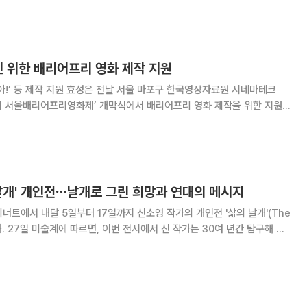
리어프리영화 29편을 무료 상영한다. 개막식 사
인 위한 배리어프리 영화 제작 지원
 서울 마포구 한국영상자료원 시네마테크
5회 서울배리어프리영화제’ 개막식에서 배리어프리 영화 제작을 위한 지원
다. 배리어프리(barrier-free) 영화는 시·청각
 있도록 시각 장애인에게는 화면의 상황
날개' 개인전⋯날개로 그린 희망과 연대의 메시지
너트에서 내달 5일부터 17일까지 신소영 작가의 개인전 '삶의 날개'(The
탐구해 온
해 인간의 내면과 관계 그리고 삶의 여정을 시각적으로 풀어낸다. 신 작가
상을 드러내는