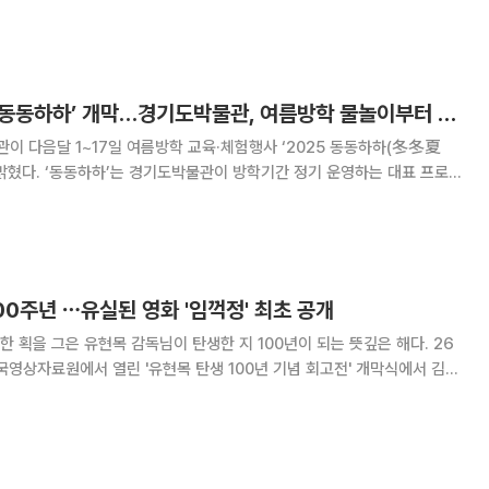
 위해 마련됐다. 10편의 기록영상에는 독립운동가 황기
, 김구 주석 장례식, 해방된 서울
광복 80주년 맞아 ‘동동하하’ 개막…경기도박물관, 여름방학 물놀이부터 보물찾기까지
 다음달 1~17일 여름방학 교육·체험행사 ‘2025 동동하하(冬冬夏
 운영하는 대표 프로그
년을 맞아 공연, 강연, 체험, 전시 연계 교육 등 전 세대가 함께 참여할 수
있는 다채로운 프로그램을 마련했다. 1~2일에는 ‘G-뮤지
00주년 ⋯유실된 영화 '임꺽정' 최초 공개
획을 그은 유현목 감독님이 탄생한 지 100년이 되는 뜻깊은 해다. 26
국영상자료원에서 열린 '유현목 탄생 100년 기념 회고전' 개막식에서 김홍
1960년대 한국영화의 중흥기를 이끈, 한국 리얼리즘 영화를 대표하는 작
날카롭게 직시하면서도 장르와 형식의