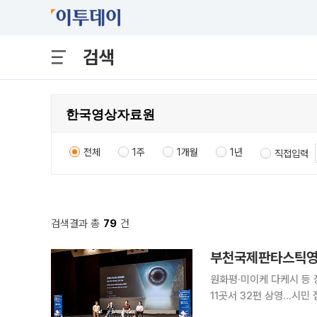
검색
전체
1주
1개월
1년
직접입력
검색결과 총
79
건
부천국제판타스틱영화
원화평·미이케 다케시 등 
11곳서 32편 상영…시민 접점 강화 제30회 부천국제판타스틱영화제(BI
며 11일간의 성대한 여정