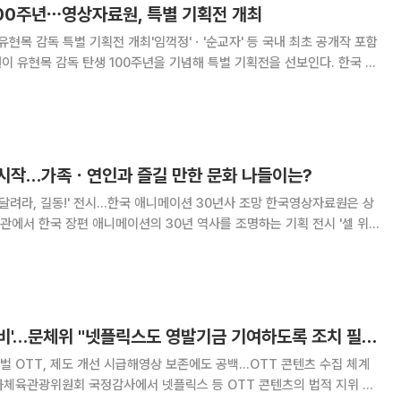
100주년⋯영상자료원, 특별 기획전 개최
유현목 감독 특별 기획전 개최'임꺽정'ㆍ'순교자' 등 국내 최초 공개작 포함
평가받는 유 감독의 영화 세계를 다각도로 조명하는 다채로운 행사들이 마
 11일 "유현목 감독의 대표작은 물
시작…가족ㆍ연인과 즐길 만한 문화 나들이는?
, 길동!' 전시…한국 애니메이션 30년사 조망 한국영상자료원은 상
에서 한국 장편 애니메이션의 30년 역사를 조명하는 기획 전시 '셀 위
 이번 전시는 '홍길동'(1967)부터 '아기 공룡 둘리'(1996)까지 한국 애니
 최근 '퇴마록', '
'OTT 법적 지위 미비'…문체위 "넷플릭스도 영발기금 기여하도록 조치 필요"
 OTT, 제도 개선 시급해영상 보존에도 공백…OTT 콘텐츠 수집 체계