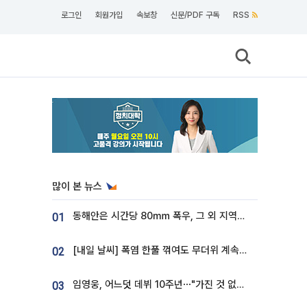
로그인
회원가입
속보창
신문/PDF 구독
RSS
많이 본 뉴스
동해안은 시간당 80㎜ 폭우, 그 외 지역은 폭염…‘극과 극 날씨’
01
[내일 날씨] 폭염 한풀 꺾여도 무더위 계속⋯동해안 이틀 연속 비
02
임영웅, 어느덧 데뷔 10주년⋯"가진 것 없던 시절, 내 앞엔 20명의 팬뿐"
03