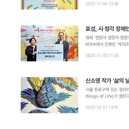
2025-11-06 13:46
·오프라인을 통해 최신 배
효성, 시·청각 장애
영화 ‘괜찮아 괜찮아 괜찮아!’ 등 제작 지원 효성은 전날
KOFA에서 진행된 ‘제1
금을 배리어프리영화위원회에 전달했다고 5일 밝혔
2025-11-05 11:55
장애인도 영화를 즐길 수
신소영 작가 '삶의 
서울 종로구에 있는 갤러리
Wings of Life)가 열린다. 27일 미술계에 따르면, 이번 전시에서 신 작가는 30여 년간 
상징적 모티프 '날개'를 통
2025-10-27 14:41
에게 '날개'는 마음의 형