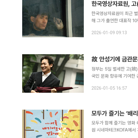
한국영상자료원, 고(
한국영상자료원이 최근 별세
해 그가 출연한 대표작 10편을 모은 온
영화사에 깊은 흔적을 남
2026-01-09 09:13
故 안성기에 금관문
정부는 5일 별세한 고(
국민 문화 향유에 기여한 공적이 뚜렷
관문화훈장은 고인의 60여
2026-01-05 16:57
년 보관문화훈장, 2013
모두가 즐기는 ‘배
모두가 함께 즐기는 영화
원 시네마테크KOFA에서 개
배리어프리영화위원회 주최