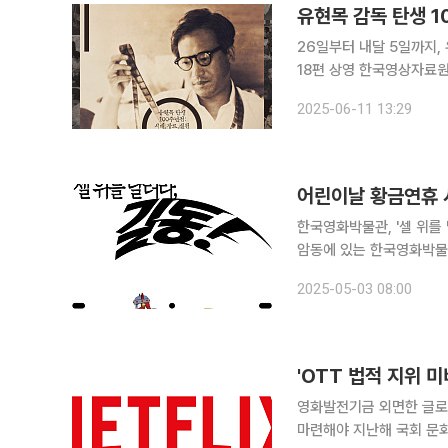
유현목 감독 탄생 
26일부터 내달 5일까지, 
18편 상영 한국영상자료원이 유현목 감독 탄생 100주년을 기념해 특별 기획전을 선보인다. 한국 리
얼리즘 영화의 선구자로 
2025-06-11 13:29
련됐다. 영상자료원은
어린이날 황금연휴 
한국영화박물관, '셀 위를 달려라
암동에 있는 한국영화박물관
를 달려라, 길동!'을 연다.
2025-05-03 08:00
메이션 대표작들을 소개한다.
영화발전기금 외면한 글로벌
마련해야 지난해 국회 문화체육관광위원회 국정감사에서 넷플릭스 등 OTT 콘텐츠의 법적 지위 미