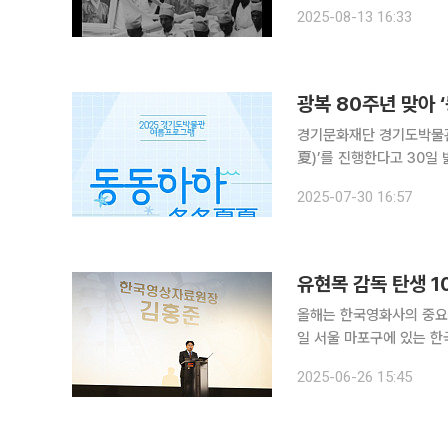
사실들을 생생한 기록영상을 통해 조명하기
2025-08-13 16:33
환의 파리위원부 활동 모습
경기문화재단 경기도박물관이
夏)’를 진행한다고 30일 밝혔다. ‘동동하하’는 경기도박물관이 방학기간 정기
램이다. 올해는 광복 80주
2025-07-30 16:57
유현목 감독 탄생 1
올해는 한국영화사의 중요한 
일 서울 마포구에 있는 한
준 원장은 "유 감독님은 
2025-06-26 15:45
가"라며 "시대의 모순 