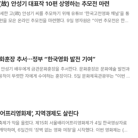
故) 안성기 대표작 10편 상영하는 추모전 마련
한 고(故) 안성기 씨를 추모하기 위해 유튜브 ‘한국고전영화 채널’을 통
라인 추모전을 마련했다. 9일 영자원은 “이번 추모전은 한국
긴 배우 안성기의 영화적 궤적을 되돌아보며 그의 스크린 이미지를 관객과
함께 기억하고자 기획됐다”라고 설명했다. 이번 온라인 추모전에
화훈장 추서⋯정부 “한국영화 발전 기여”
故) 안성기 배우에게 금관문화훈장을 추서한다. 문화훈장은 문화예술 발전과
한 자에게 수여하는 훈장이다. 5일 문화체육관광부는 "이번 금
 년에 걸쳐 한국영화의 성장과 발전에 기여한 공적을 기리기 위해 2005
년 은관문화훈장에 이어 수여되는 세 번
리어프리영화제’, 지역경제도 살린다
 축제가 막을 올렸다. 제15회 서울배리어프리영화제가 4일 한국영상자료
막하며, 6일간의 ‘장벽 없는 영화 여정’을 시작했다. 이번 영화제는 (사)
로, 서울특별시·영화진흥위원회·한국영상자료원이 후원하며 9일까지 온