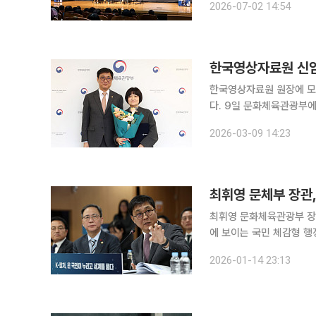
2026-07-02 14:54
르 거장들을 한자리에 모
한국영상자료원 신
한국영상자료원 원장에 모
다. 9일 문화체육관광부에 따르면 모 신임 원장은 한국영상자료원 시네마테크부 팀장, 부천국제판
타스틱영화제 프로그래머,
2026-03-09 14:23
최휘영 문체부 장관,
최휘영 문화체육관광부 장관
에 보이는 국민 체감형 행정으로 전환해야
지원센터에서 열린 문체부
2026-01-14 23:13
응하고 문화강국으로 대도