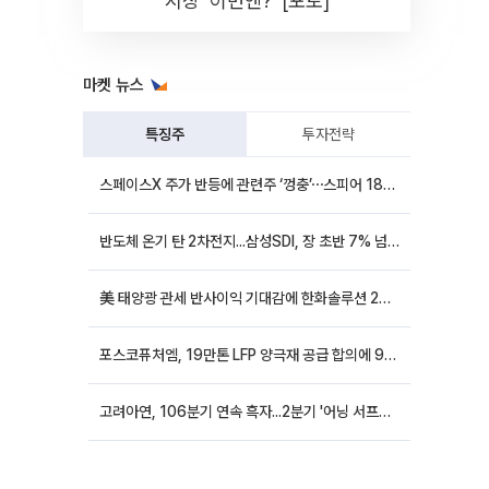
시장 '이번엔?' [포토]
마켓 뉴스
특징주
투자전략
스페이스X 주가 반등에 관련주 ‘껑충’⋯스피어 18%ㆍ에이치브이엠 12%↑
반도체 온기 탄 2차전지...삼성SDI, 장 초반 7% 넘게 껑충
美 태양광 관세 반사이익 기대감에 한화솔루션 20%대·OCI홀딩스 14%대 급등
포스코퓨처엠, 19만톤 LFP 양극재 공급 합의에 9%대 강세
고려아연, 106분기 연속 흑자...2분기 '어닝 서프라이즈'에 장 초반 12%대 강세