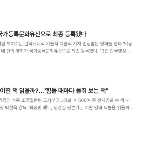
 사항이 총 20건이 넘는 것으로 확인됐다. 22일 본지가 최근 국회
한 '2024년도 국정감사 결과보고
편 국가등록문화유산으로 최종 등록됐다
 보여주는 걸작시대적·기술적·예술적 가치 인정받은 영화들 영화 '낙동
' 등 네 편의 영화가 국가등록문화유산으로 최종 등록됐다. 13일 한국영상자
문화유산으로 등록된 영화들은 각기 다른 시대적, 기술적, 예술적 가치를
지니고 있다"라며 등록 이유를 밝혔다. 전창근 감독
어떤 책 읽을까?…"힘들 때마다 들춰 보는 책"
리즘의 흐름 조망절판된 도서부터…영화 책 500여 종 전시영화 속 책·서
을 읽을까?
출판 흐름을 포함해 유명 감독과 배우, 평론가들의 추천 도서를 즐길 수
'를 개최한다고 8일 밝혔다.