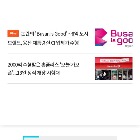
논란의 'Busan is Good'…8억 도시
단독
브랜드, 용산 대통령실 CI 업체가 수행
2000억 수혈받은 홈플러스 ‘오늘 가오
픈’...13일 정식 개장 시험대