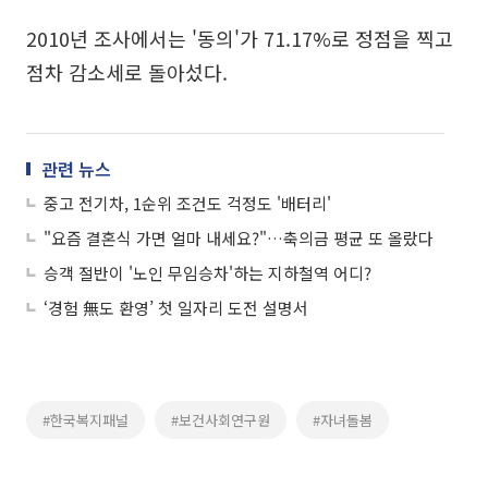
2010년 조사에서는 '동의'가 71.17%로 정점을 찍고
점차 감소세로 돌아섰다.
관련 뉴스
중고 전기차, 1순위 조건도 걱정도 '배터리'
"요즘 결혼식 가면 얼마 내세요?"…축의금 평균 또 올랐다
승객 절반이 '노인 무임승차'하는 지하철역 어디?
‘경험 無도 환영’ 첫 일자리 도전 설명서
#한국복지패널
#보건사회연구원
#자녀돌봄