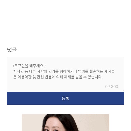
댓글
0 / 300