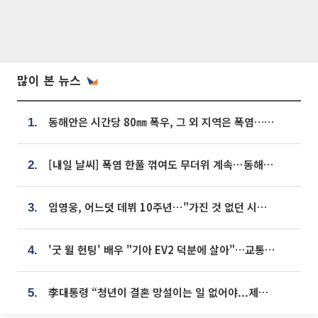
많이 본 뉴스
동해안은 시간당 80㎜ 폭우, 그 외 지역은 폭염…‘극과 극 날씨’
1.
[내일 날씨] 폭염 한풀 꺾여도 무더위 계속⋯동해안 이틀 연속 비
2.
임영웅, 어느덧 데뷔 10주년⋯"가진 것 없던 시절, 내 앞엔 20명의 팬뿐"
3.
'굿 윌 헌팅' 배우 "기아 EV2 덕분에 살아"…교통사고 후 안전성 극찬
4.
李대통령 “청년이 결혼 망설이는 일 없어야...제도상 불이익 조사”
5.