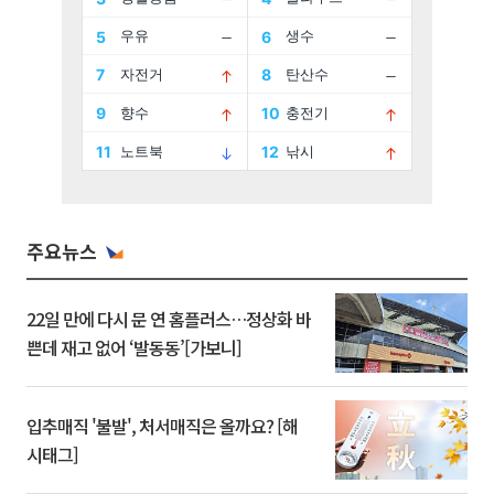
주요뉴스
22일 만에 다시 문 연 홈플러스…정상화 바
쁜데 재고 없어 ‘발동동’[가보니]
입추매직 '불발', 처서매직은 올까요? [해
시태그]