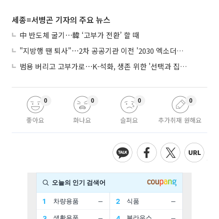
세종=서병곤 기자의 주요 뉴스
中 반도체 굴기⋯韓 ‘고부가 전환’ 할 때
"지방행 땐 퇴사"⋯2차 공공기관 이전 '2030 엑소더스' 뇌관
범용 버리고 고부가로⋯K-석화, 생존 위한 '선택과 집중'
0
0
0
0
좋아요
화나요
슬퍼요
추가취재 원해요