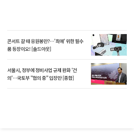
콘서트 갈 때 응원봉만?⋯'최애' 위한 필수
품 등장이오! [솔드아웃]
서울시, 정부에 정비사업 규제 완화 '건
의'⋯국토부 "협의 중" 입장만 [종합]