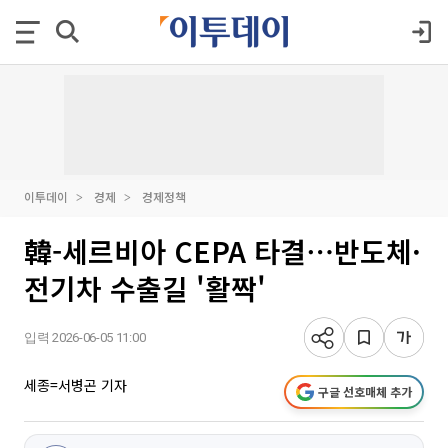
이투데이
경제
경제정책
韓-세르비아 CEPA 타결⋯반도체·
전기차 수출길 '활짝'
입력 2026-06-05 11:00
세종=서병곤 기자
구글 선호매체 추가