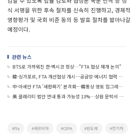
감할 수 있도록 법률 검토와 협정문 국문 번역 등 정
식 서명을 위한 후속 절차를 신속히 진행하고, 경제적
영향평가 및 국회 비준 동의 등 발효 절차를 밟아나갈
예정이다.
관련 뉴스
BTS로 가까워진 한·멕시코 정상…"FTA 협상 재개 논의"
韓-싱가포르, FTA 개선협상 개시⋯공급망·에너지 협력 속도
中·아세안 FTA '새판짜기' 본격화⋯韓통상 영토 업그레이드
美 클래리티 법안 연내 통과 가능성 13%…상원 문턱서 제동
#fta
#세르비아
#CEPA
#반도체
#전기차