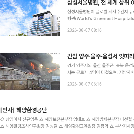
삼성서울병원, 전 세계 상위 0
삼성서울병원이 글로벌 시사주간지 뉴스
병원(World’s Greenest Hospi
일 밝혔다. 세계에서 가장 친환경적인 병원 평가는 뉴스위크가 전 세계 6000여개 병원을 대상으로
2026-08-07 08:16
△친환경 성과 데이터 △전문가 추천 
간밤 양주·울주·음성서 잇따
경기 양주시와 울산 울주군, 충북 음
서는 근로자 4명이 다쳤으며, 지방
를 발송했다. 7일 경기도북부소방재난본부와 연합뉴스 등에 따르면 전날 오후 6시 11분께 양주시
2026-08-07 06:16
[인사] 해양환경공단
◇ 상임이사 신규임용 △ 해양보전본부장 임태호 △ 해양방제본부장 나선철 ◇ 실·원장급 △ 기획조정실장 이정대 △ 감사실장 진흥재
△ 해양환경조사연구원장 김성길 △ 해양환경교육원장 김종덕 △ 부산지사장 박한식 △ 인천지사
해양보전본부 해양폐기물관리센터장 이숙희 △ 해양방제본부 예방대응처장 