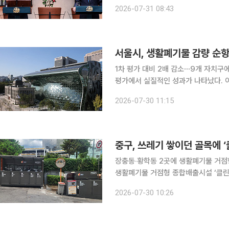
생산국이자 리튬 매장량 1위 국가인 
2026-07-31 08:43
자원 거래에 머물지 않고 공동 탐사와 
1차 평가 대비 2배 감소⋯9개 자치구에 인센티브 10억원 
평가에서 실질적인 성과가 나타났다. 이
활용품 수거량도 증가했다. 30일 서울시에 따르면 2차 평가 결과 생활폐기물 발생량이 지난해 동기
2026-07-30 11:15
대비 하루 평균 63톤 줄었다고 밝혔다.
중구, 쓰레기 쌓이던 골목에 
장충동‧황학동 2곳에 생활폐기물 거점형 종합배출시설 설치 
생활폐기물 거점형 종합배출시설 ‘클린
일 밝혔다. 일반쓰레기와 음식물쓰레기, 재활용품을 시간에 구애받지 않고 한 곳에서 배출할 수 있
2026-07-30 10:26