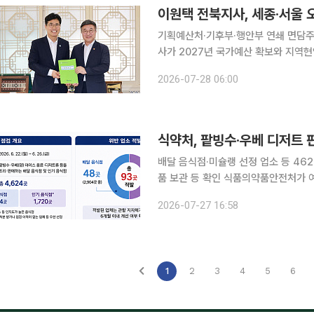
이원택 전북지사, 세종·서울 오
기획예산처·기후부·행안부 연쇄 면담주요 신규사업 
사가 2027년 국가예산 확보와 지역현안
예산처의 정부 예산안 편성 심의가 본
2026-07-28 06:00
라는 판단에서다. 28일 전
식약처, 팥빙수·우베 디저트 
배달 음식점·미슐랭 선정 업소 등 46
품 보관 등 확인 식품의약품안전처가 여름철 수요가 늘어나는 팥빙수와 우베(얌) 디저트 등을 판매
하는 배달 음식점과 인기 음식점을 집
2026-07-27 16:58
다. 식약처는 지난달 22일부터 2
1
2
3
4
5
6