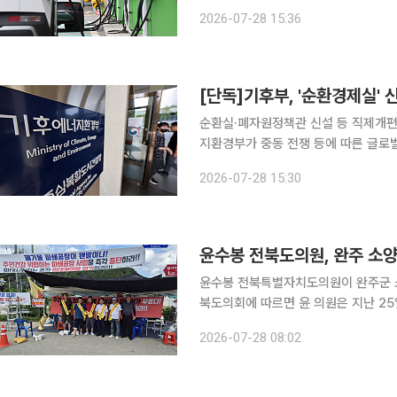
자원순환경제추진단(자순단)이다. 정부의 전기차 보급·태양광 등 재생에너지 확대 기조에 따라 향후
2026-07-28 15:36
다량 발생할 사용후배터리(폐배터리)와
순환실·폐자원정책관 신설 등 직제개편 
지환경부가 중동 전쟁 등에 따른 글로
신설을 추진한다. 사용후배터리와 태양
2026-07-28 15:30
국장급 폐자원정책관(가칭)도 신설한다
윤수봉 전북도의원, 완주 소
윤수봉 전북특별자치도의원이 완주군 소양면
북도의회에 따르면 윤 의원은 지난 
간담회를 열고 현장의 애로사항을 들었다. 주민들은 공장 가동에 따른 환경오염과 건강권 
2026-07-28 08:02
활환경 악