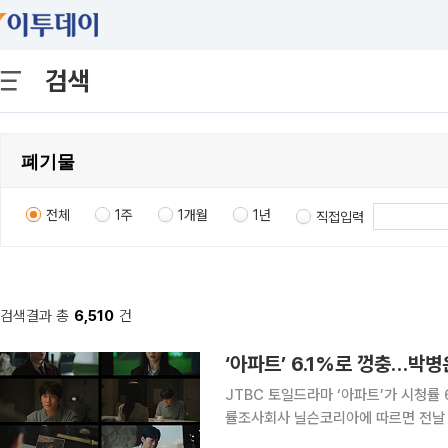
검색
전체
1주
1개월
1년
직접입력
검색결과 총
6,510
건
‘아파트’ 6.1%로 껑충…박
JTBC 토일드라마 ‘아파트’가 시청률 6%
률조사회사 닐슨코리아에 따르면 전날 방
시청률 6.1%, 수도권 5.7%를 기록