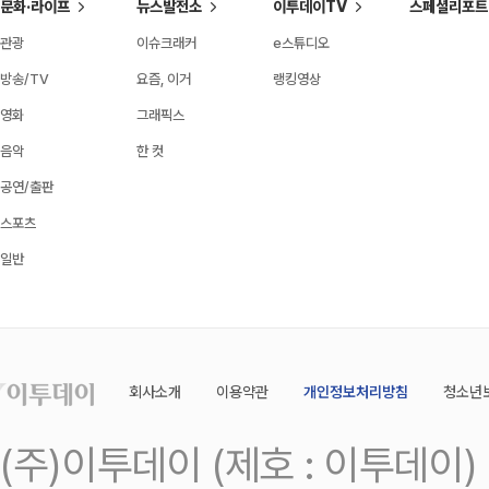
문화·라이프
뉴스발전소
이투데이TV
스페셜리포트
관광
이슈크래커
e스튜디오
방송/TV
요즘, 이거
랭킹영상
영화
그래픽스
음악
한 컷
공연/출판
스포츠
일반
회사소개
이용약관
개인정보처리방침
청소년
(주)이투데이 (제호 : 이투데이