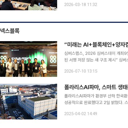
로봇미래전략컨퍼런스’는 ‘노인과 로봇
2026-03-18 11:32
삶의 질과 돌봄 체계를 어떻게 바꿀 수
넥스블록
“미래는 AI+블록체인+양자
심버스랩스, 2026 심버스데이 개최9
된 서명 저장 않는 새 구조 제시” 심버스
웹3 결합∙∙∙사용자 편의성 강화 양자컴퓨터 상용화가 가까워지면서 기본 블록체인 보안 체계를 근본
2026-07-10 13:15
적으로 재설계해야 한다는 주장이 나왔
폴라리스AI파마, 스마트 생
폴라리스AI파마가 환경부 산하 한국환
성공적으로 완료했다고 2일 밝혔다. 스마트 생태공장 구축 사업은 중소ㆍ중견기업을 대상으로 온실
가스 및 오염물질 저감, 에너지ㆍ자원
2025-04-02 14:49
트다. 폴라리스AI파마는 2024년 6월