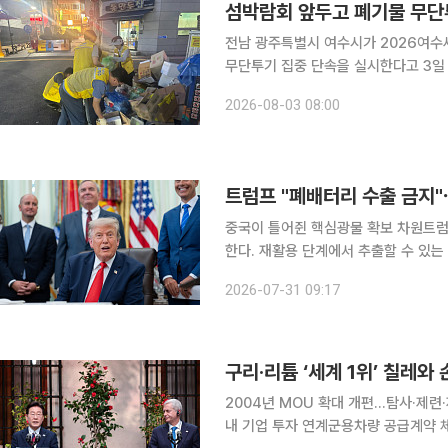
섬박람회 앞두고 폐기물 무단
전남 광주특별시 여수시가 2026여수
무단투기 집중 단속을 실시한다고 3일 밝혔다. 8월 3일부터 11월 4일까지 94
장 일원과 주요 관광지, 민원다발지역
2026-08-03 08:00
다. 단속에는 시와 읍·면·동 불법투기
트럼프 "폐배터리 수출 금지"
중국이 틀어쥔 핵심광물 확보 차원트럼프 "국방력 증진
한다. 재활용 단계에서 추출할 수 있는
재는 중국이 이를 틀어쥔 상태다. 30일(현지시간) AP통신 등에 따르면 도널드 트럼프 미국 대통령
2026-07-31 09:17
은 폐배터리나 수명이 다한 전자기기 
구리·리튬 ‘세계 1위’ 칠레
2004년 MOU 확대 개편…탐사·제련
내 기업 투자 연계군용차량 공급계약 체결…수출상