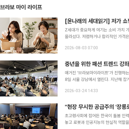
브라보 마이 라이프
[윤나래의 세대읽기] 저가 쇼
Z세대가 중요하게 여기는 소비 가치 가
올라섰다. 저렴하거나 합리적인 가격은
품질에 불만족해 다시 주문하는 시간과
2026-08-03 07:00
했다. 물자가 부족했던 세대와 물건이 너
중년을 위한 패션 트렌드 강
매거진 ‘브라보마이라이프’가 진행하는 
8일 서울 강남에서 열린다. 지난해 
는 이번 프로그램은 단순한 패션 이벤
2026-03-24 14:33
이미지에 맞는 스타일을 찾아보는 현장
"현장 무시한 공급주의 '장롱
초고령사회에 접어든 한국이 돌봄 인력
놓고 로봇과 인공지능의 현실적 역할을 