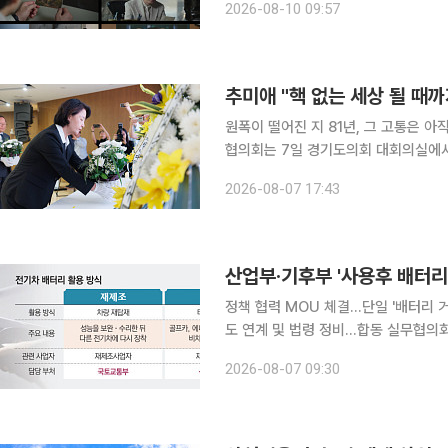
2026-08-10 09:57
추미애 "핵 없는 세상 될 때까
원폭이 떨어진 지 81년, 그 고통은 
협의회는 7일 경기도의회 대회의실에서
며 피해자와 후손의 아픔을 되새겼다. 추모식에는 추미애 경기도지사와 남종섭 경기도의회 의장(더
2026-08-07 17:43
불어민주당, 용인3), 국중범 경기도
산업부·기후부 '사용후 배터리
정책 협력 MOU 체결…단일 '배터리 거래·이력 관리
도 연계 및 법령 정비…합동 실무협의회 가동 산업통상부와 기후에너지환경부가 '사용
업 육성을 위해 부처 간 칸막이를 허물고 정책 공조에 나선다. 
2026-08-07 09:30
리 및 유통 시스템을 일원화하고, 재생