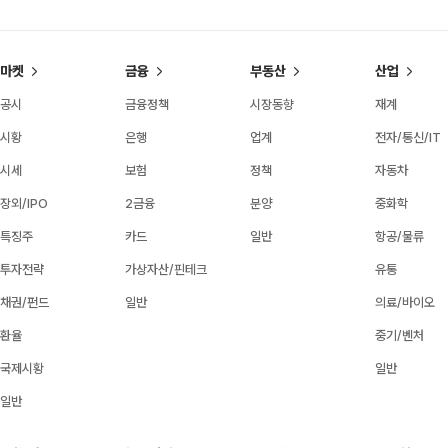
마켓
금융
부동산
산업
공시
금융정책
시장동향
재계
시황
은행
업계
전자/통신/IT
시세
보험
정책
자동차
장외/IPO
2금융
분양
중화학
특징주
카드
일반
항공/물류
투자전략
가상자산/핀테크
유통
채권/펀드
일반
의료/바이오
환율
중기/벤처
국제시황
일반
일반