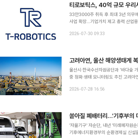
티로보틱스, 40억 규모 우
33만3000주 취득 후 최대 3년 
사업 확장…기업가치 제고 총력 산업용 휴머노이드 및 자율이동로봇(AMR) 전문기업 티로보틱스가
임직원 대상 우리사주조합을 통해 약 
2026-07-30 09:33
티로보틱스는 우리사주조합을 통해 회사
고려아연, 울산 해양생태계 복
울산시·한국수산자원공단과 ‘바다숲 가
중 정화·생태 모니터링도 추진 고려아연이 울산 사업장 인근 해양생태계 복원을 위해 1억원을 후원
한다. 고려아연은 울산광역시, 한국수산자원공단과 울산 울주군 서생면 평동 해역 일대에서 ‘바다숲
2026-07-28 16:56
가꾸기’ 사업을 추진하기 위한 3자간 
'자율기구' 자순단, 내년 '미래폐자원
기후에너지환경부의 순환경제실 신설을 