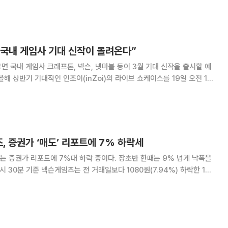
 라이브 게임으로 ‘블루 아카이브’와 ‘V4’
 국내 게임사 기대 신작이 몰려온다”
면 국내 게임사 크래프톤, 넥슨, 넷마블 등이 3월 기대 신작을 출시할 예
 9시 출시할 예정이다. 현재 게임 사양과 최적화 세팅은 공개됐으며, 쇼케이
 관련 내용이 발표될 예정이
, 증권가 ‘매도’ 리포트에 7% 하락세
포트에 7%대 하락 중이다. 장초반 한때는 9% 넘게 낙폭을
의견
에 영향을 받은 것으로 해석된다. 이날 메