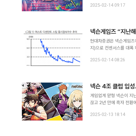
위축시킨 것으로 보인다. 이날 김현용 현대차증권 연구원은 “지난해 4분기 매출액은 퍼스트 디센던
2025-02-14 09:17
트가 2번의 시즌 업데이
넥슨게임즈 “지난해
현대차증권은 넥슨게임즈에 대
지)으로 컨센서스를 대폭 
라 기존 대비 21% 하향 조정한다”고 밝혔다. 이에 투자
2025-02-14 08:26
9000원을 제시했다. 현재
넥슨 4조 클럽 입
게임업계 맏형 넥슨이 지난
끊고 2년 만에 흑자 전환
진 게임업계에 활기를 이어갈 것으로 기대된다. 넥슨
2025-02-13 18:14
일’과 글로벌 출시한 ‘퍼