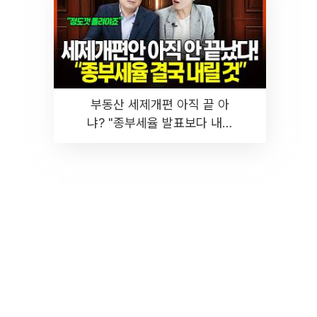
부동산 세제개편 아직 끝 아
냐? "종부세율 발표보다 내릴
것" 장기거주·양도세 전망 I 집
땅지성 I 김인만, 진미윤