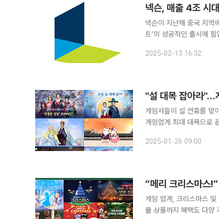
넥슨, 매출 4조 시
넥슨이 지난해 중국 지역에
트’의 성공적인 출시에 힘입어
난해 전년 대비 5% 증가한
2025-02-13 16:32
다고 13일
"설 대목 잡아라"…
게임사들이 설 연휴를 맞
게임업계 최대 대목으로 꼽
상된다. 26일 게임업계에 따르면 엔씨소프트는 모바일·온라인 게임 10종에서 이벤트를 진행한다.
2025-01-26 09:00
쓰론 앤 리버티(TL)는 다
“메리 크리스마스!”
게임 업계, 크리스마스 
물 상품까지 혜택도 다양 게임 업계가 크리스마스와 연말연시를 맞아 다양한 이벤트를 쏟아냈다. 크