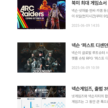
북미 최대 게임쇼서
넥슨·넷마블·엔씨·카겜 등신규 
이 6일(현지시간)부터 9일
의 신작 ‘트레일러’(예고
2025-06-09 14:35
이 서구권 시장 공략에 주
넥슨 ‘퍼스트 디센던
넥슨이 글로벌 루트슈터 
랫폼 슈팅 RPG ‘퍼스트 
대거 선보인다고 9일 밝혔다. 이번 업데이트는 7일(현지시간) 미국 LA에서 열린 ‘서
2025-06-09 10:59
2025(SGF 2025)’를
넥슨게임즈, 출범 3
넷게임즈와 넥슨지티의 합
게임즈는 그 동안 큰 폭
는 목표다. 넥슨게임즈는 지난 3년간 라이브 게임과 신작 등 라인업을 크게 확장했다. 합병 이전 넥