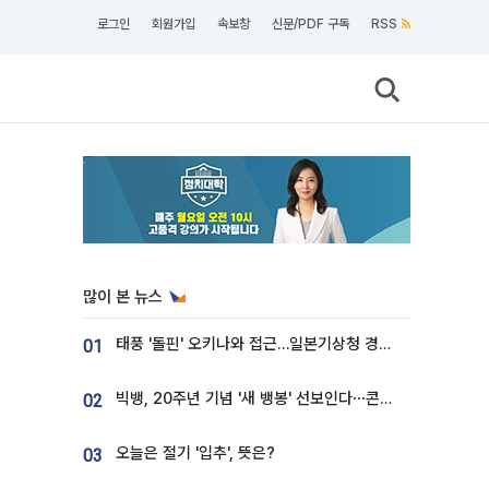
로그인
회원가입
속보창
신문/PDF 구독
RSS
많이 본 뉴스
태풍 '돌핀' 오키나와 접근…일본기상청 경로 업데이트
01
빅뱅, 20주년 기념 '새 뱅봉' 선보인다⋯콘서트 앞두고 팝업 개최
02
오늘은 절기 '입추', 뜻은?
03