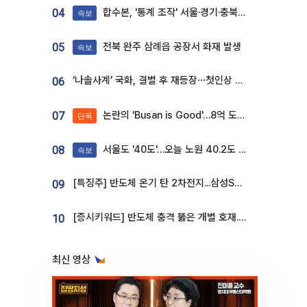
합수본, '통계 조작' 서울·경기·충북 선관위 등 추가 압수수색
04
속보
전북 완주 삼례읍 공장서 화재 발생
05
속보
‘나솔사계’ 국화, 결별 후 재등장⋯첫인상 투표 휩쓸고 ‘인기녀’ 등극
06
논란의 'Busan is Good'…8억 도시브랜드, 용산 대통령실 CI 업체가 수행
07
단독
서울도 '40도'…오늘 노원 40.2도 기록
08
속보
[특징주] 반도체 온기 탄 2차전지...삼성SDI, 장 초반 7% 넘게 껑충
09
[증시키워드] 반도체 충격 뚫은 개별 호재...포스코퓨처엠·에코프로·한화솔루션 '눈길'
10
최신 영상