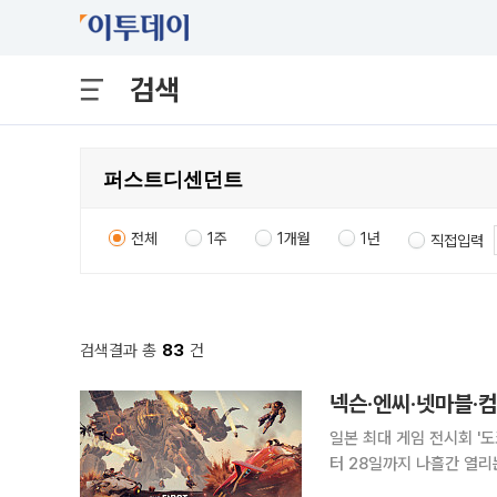
검색
전체
1주
1개월
1년
직접입력
검색결과 총
83
건
넥슨·엔씨·넷마블·
일본 최대 게임 전시회 '도
터 28일까지 나흘간 열리
시장 공략에 나섰다. 27일 게임업계에 따르면 넥슨은 넥슨게임즈에서 개발한 루트슈터 게임 '퍼스