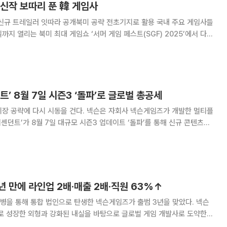
 신작 보따리 푼 韓 게임사
트레일러 잇따라 공개북미 공략 전초기지로 활용 국내 주요 게임사들
까지 열리는 북미 최대 게임쇼 ‘서머 게임 페스트(SGF) 2025’에서 다수
편)를 선보이며 글로벌 게이머들의 이목을 집중시키고 있다. 국내 게임사들
력하고 있는 만큼 SGF에서 존재감을
트’ 8월 7일 시즌3 ‘돌파’로 글로벌 총공세
시장 공략에 다시 시동을 건다. 넥슨은 자회사 넥슨게임즈가 개발한 멀티플
디센던트’가 8월 7일 대규모 시즌3 업데이트 ‘돌파’를 통해 신규 콘텐츠를
머 게임 페스트
 통해 신규 트레일러와 함께
년 만에 라인업 2배·매출 2배·직원 63%↑
병을 통해 통합 법인으로 탄생한 넥슨게임즈가 출범 3년을 맞았다. 넥슨
으로 성장한 외형과 강화된 내실을 바탕으로 글로벌 게임 개발사로 도약한다