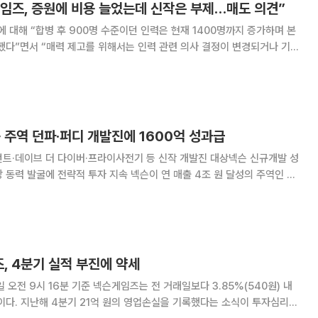
임즈, 증원에 비용 늘었는데 신작은 부제…매도 의견”
대해 “합병 후 900명 수준이던 인력은 현재 1400명까지 증가하며 본
했다”면서 “매력 제고를 위해서는 인력 관련 의사 결정이 변경되거나 기존
원으로 하향 조정했
다. 현재주가(10일 기준)는 1만3480원이다. 11일 메리
공 주역 던파·퍼디 개발진에 1600억 성과급
던트·데이브 더 다이버·프라이사전기 등 신작 개발진 대상넥슨 신규개발 성
략적 투자 지속 넥슨이 연 매출 4조 원 달성의 주역인 던
 디센던트, 데이브 더 다이버 등 개발진에게 1600억 원 규모의 성과급을
 북돋고 유능한 인재 유출을 방
, 4분기 실적 부진에 약세
소식이 투자심리를