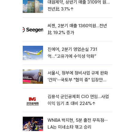
대원제약, 상반기 매출 3109억 원…
전년比 3.1%↑
씨젠, 2분기 매출 1360억원…전년
比 19.2% 증가
진에어, 2분기 영업손실 731
억…“고유가에 수익성 악화”
서울시, 정부에 정비사업 규제 완화
'건의'⋯국토부 "협의 중" 입장만
[종합]
김용석 군인공제회 CIO 연임…사업
이익 임기 초 대비 224%↑
WNBA 박지현, 5분 출전 무득점⋯
LA는 미네소타 꺾고 승리