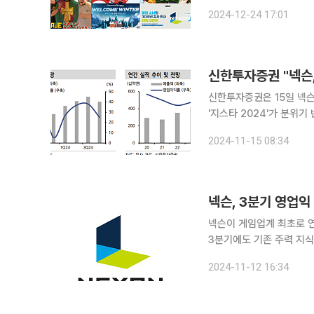
리스마스를 시작으로 연초까지 풍
2024-12-24 17:01
따르면 넥슨을 비롯해 엔씨
신한투자증권은 15일 넥슨
'지스타 2024'가 분위기 반전의 계기
슨의 3분기 매출액은 전년 
2024-11-15 08:34
엔을 기록하며 영업이익은
넥슨, 3분기 영업익
넥슨이 게임업계 최초로 연 
3분기에도 기존 주력 지식재산권
분기 영업이익이 전년 동기 대
2024-11-12 16:34
을 기록했다고 12일 일본