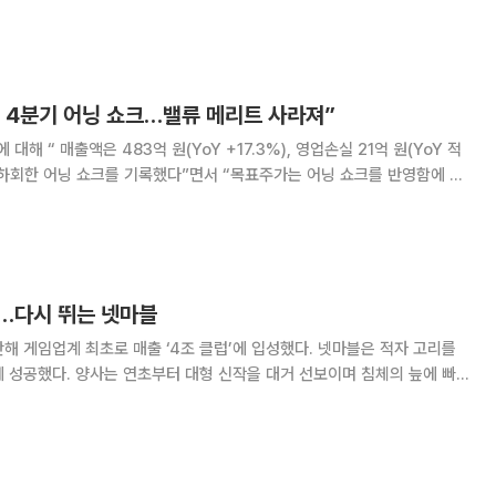
트에도 동접자수 반등에 실패하며
 4분기 어닝 쇼크…밸류 메리트 사라져”
해 “ 매출액은 483억 원(YoY +17.3%), 영업손실 21억 원(YoY 적
하회한 어닝 쇼크를 기록했다”면서 “목표주가는 어닝 쇼크를 반영함에 따
의견은 ‘매수’를 유지했으나, 목표주가는 1만
주가(13일 기준)는 1
성…다시 뛰는 넷마블
해 게임업계 최초로 매출 ‘4조 클럽’에 입성했다. 넷마블은 적자 고리를
에 성공했다. 양사는 연초부터 대형 신작을 대거 선보이며 침체의 늪에 빠
은 지난해 중국에 출시한 ‘던전앤파이터 모바
스트디센던트’의 흥행에 힘입어 4조91억 원