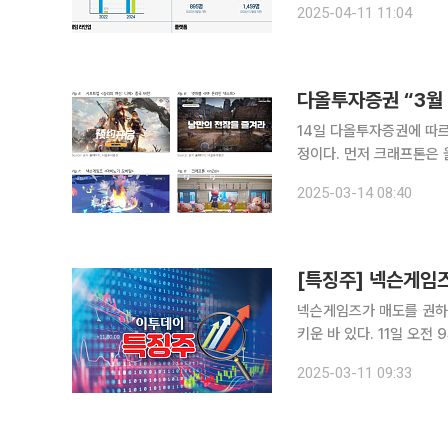
2025-04-11 11:04
슨게임즈는(넷게임즈 기준)
다올투자증권 “3월
14일 다올투자증권에 따르
정이다. 먼저 크래프톤은 올해 상반기 기대작인 인조이(inZoi)의 라이브 쇼케이스를 19일 오전 10
시 진행하고, 28일 오전
2025-03-14 08:40
스에서 게임 가격과 DLC
[특징주] 넥슨게임즈
넥슨게임즈가 매도를 권하는 증권가 리
키운 바 있다. 11일 오전 9시 30분 기준 넥슨게임즈는 전 거래일보다 1080원(7.94%) 하락한 1만
2410원에 거래되고 있다. 이날 하락은 증권가에서 나온 올해 500억 원대 적자 예상 및 ‘매도’ 
2025-03-11 09:33