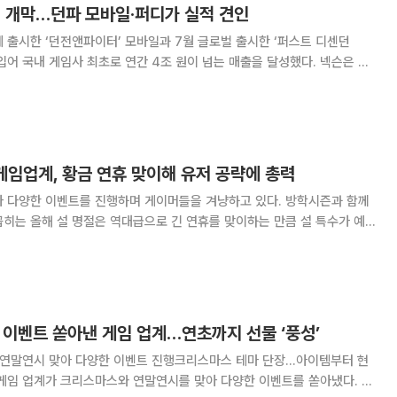
대 개막…던파 모바일·퍼디가 실적 견인
 출시한 ‘던전앤파이터’ 모바일과 7월 글로벌 출시한 ‘퍼스트 디센던
 국내 게임사 최초로 연간 4조 원이 넘는 매출을 달성했다. 넥슨은 지
 4조 91억 원의 매출을, 영업이익은 8% 감소한 1조 1157억 원을 기록했
 밝혔다. 4분기 매출은 7,294억 원을 기록
게임업계, 황금 연휴 맞이해 유저 공략에 총력
아 다양한 이벤트를 진행하며 게이머들을 겨냥하고 있다. 방학시즌과 함께
히는 올해 설 명절은 역대급으로 긴 연휴를 맞이하는 만큼 설 특수가 예
음달 6일까지 ‘해피 루나 뉴 이어!’ 이
 이벤트 쏟아낸 게임 업계…연초까지 선물 ‘풍성’
및 연말연시 맞아 다양한 이벤트 진행크리스마스 테마 단장…아이템부터 현