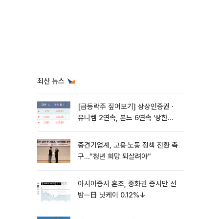
최신 뉴스
[급등락주 짚어보기] 상상인증권ㆍ
유니켐 2연속, 본느 6연속 ‘상한
가’⋯M&A 훈풍 분 증시
중견기업계, 고용·노동 정책 전환 촉
구…“청년 희망 되살려야”
아시아증시 혼조, 중화권 증시만 선
방⋯日 닛케이 0.12%↓