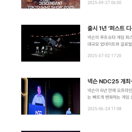
2025-09-27 06:00
트 디센던트'의 단독 부스
출시 1년 ‘퍼스트
넥슨의 루트슈터 게임 퍼스
대규모 업데이트와 글로벌 확장 전략을 공개했다. 넥
센던트 페스트 2025에서 
2025-07-02 17:20
넥슨 NDC25 개최
넥슨이 6년 만에 오프라인
는 빠르게 변화하는 게임 
NDC에서 이러한 넥슨의 고민과
2025-06-24 11:08
일 경기도 판교 넥슨 사옥