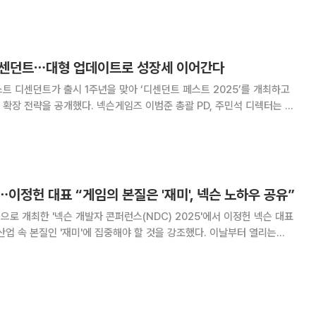
를 운영한다. 공간을 꾸밀 수 있는
 디센던트⋯대형 업데이트로 성장세 이어간다
트 디센던트가 출시 1주년을 맞아 ‘디센던트 페스트 2025’를 개최하고
슨게임즈 이범준 총괄 PD, 주민석 디렉터는 디
내달 7일 진행 예정인 ‘돌파(Breakthrough)’ 업데이트를 비롯해 향후
추가될 콘텐츠까지 상세히 공개했다. 이범준 총괄 P
⋯이정헌 대표 “게임의 본질은 '재미', 넥슨 노하우 공유”
으로 개최한 '넥슨 개발자 콘퍼런스(NDC) 2025'에서 이정헌 넥슨 대표
산업 속 본질인 '재미'에 집중해야 할 것을 강조했다. 이날부터 열리는
 방향성과 노하우를 함께 공유한다는 방침이다. 이정헌 대표는 24
과 경기창조혁신센터 등에서 열린 'ND