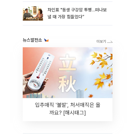
차인표 "동생 구강암 투병…떠나보
낼 때 가장 힘들었다”
뉴스발전소
입추매직 '불발', 처서매직은 올
까요? [해시태그]