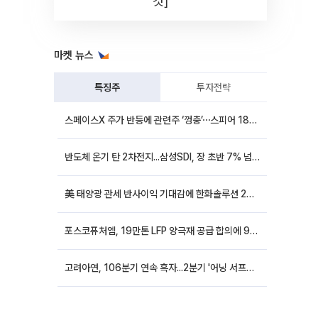
컷]
마켓 뉴스
특징주
투자전략
스페이스X 주가 반등에 관련주 ‘껑충’⋯스피어 18%ㆍ에이치브이엠 12%↑
반도체 온기 탄 2차전지...삼성SDI, 장 초반 7% 넘게 껑충
美 태양광 관세 반사이익 기대감에 한화솔루션 20%대·OCI홀딩스 14%대 급등
포스코퓨처엠, 19만톤 LFP 양극재 공급 합의에 9%대 강세
고려아연, 106분기 연속 흑자...2분기 '어닝 서프라이즈'에 장 초반 12%대 강세