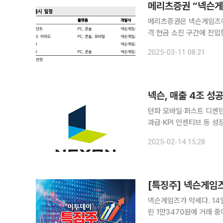
메리츠증권 “넥슨게
메리츠증권은 넥슨게임즈에 
격 현금 소진 구간에 진입
작 반등이 필요하다”고 밝혔다. 이에 투자의견과 목표주가를 각각 ‘매도’와 1만 
2025-03-11 08:21
넥슨, 매출 4조 성
던파 모바일·퍼스트 디센
과급·KPI 인센티브 등 성장 동력 발굴에 전
전앤파이터 모바일, 퍼스트
2025-02-14 15:28
지급했다. 직원들의 사기를
[특징주] 넥슨게임즈
넥슨게임즈가 약세다. 14일 오전 9시 16분 기준 넥슨게임즈는 전 거래일보다 3.85%(540원) 내
린 1만3470원에 거래 중이다. 지난해 4분기 21억 원의 영업손실을 기록했다는 