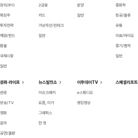
장외/IPO
2금융
분양
중화학
특징주
카드
일반
항공/물류
투자전략
가상자산/핀테크
유통
채권/펀드
일반
의료/바이오
환율
중기/벤처
국제시황
일반
일반
문화·라이프
뉴스발전소
이투데이TV
스페셜리포트
관광
이슈크래커
e스튜디오
방송/TV
요즘, 이거
랭킹영상
영화
그래픽스
음악
한 컷
공연/출판