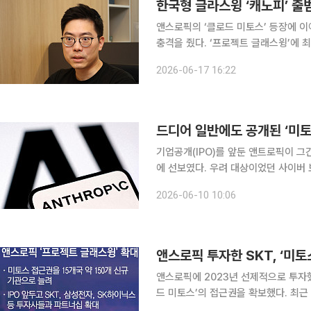
앤스로픽의 ‘클로드 미토스’ 등장에 이
충격을 줬다. ‘프로젝트 글래스윙’에 
‘보안 주권’에 대한 관심이 높아진 가운
2026-06-17 16:22
공식 출범했다. AI발 보안 위협에
드디어 일반에도 공개된 ‘미토
기업공개(IPO)를 앞둔 앤트로픽이 그
에 선보였다. 우려 대상이었던 사이버 보
트로픽은 미토스급 모델을 일반용으로 안
2026-06-10 10:06
‘클로드 미토스5’를 출시한다고 9일(
앤스로픽에 2023년 선제적으로 투자했
드 미토스’의 접근권을 확보했다. 최
도 ‘프로젝트 글래스윙’에 참여하면서 