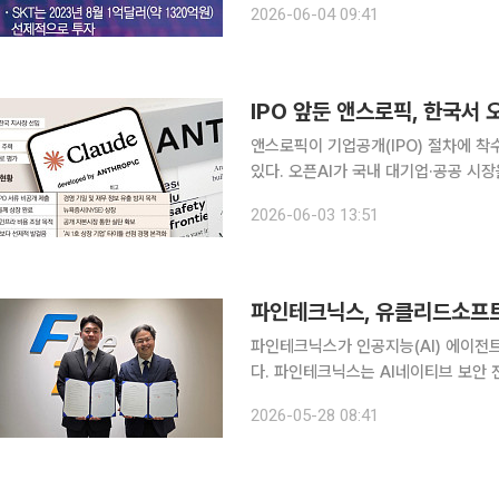
2026-06-04 09:41
대된다. SKT는 전날(3일) 앤스로
IPO 앞둔 앤스로픽, 한국서 
앤스로픽이 기업공개(IPO) 절차에 
있다. 오픈AI가 국내 대기업·공공 시
선임하고 한국 사무소를 조만간 연다.
2026-06-03 13:51
린다. 3일 정보통신기술(ICT) 업
파인테크닉스가 인공지능(AI) 에이전
다. 파인테크닉스는 AI네이티브 보안 전문기업 유클리드소프트와 투자확약서(LOC)를 체결했다고
28일 밝혔다. 파인테크닉스는 구주와 상환전환우선주(RCPS) 인수 방식으로 유클리드소프트 지분
2026-05-28 08:41
을 취득할 예정이다. 투자 규모는 총 