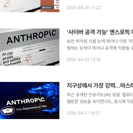
보 문제로도 이어지는 모양새다. 26일 한국이 프로젝트 글라스윙 참여를 추진 중인 가운데 앤스로
2026-04-26 11:22
픽의 ‘클로드 미토스’에 외부 접근이 
‘사이버 공격 가능’ 앤스로픽
보안 취약점 식별 능력 뛰어나 악용 
별하는 능력이 뛰어나 공격에 악용될 수
로드 미토스에 누군가 무단 접속한 흔적이 발견되면서 
2026-04-22 15:30
신은 관련 문건과 사안에 정통한 관계
지구상에서 가장 강력…마스터키
최근 공개된 인공지능(AI) 모델 ‘클로
월등한 성능을 보이면서도, 동시에 악용 가능성까지 제
은 21일 CBS 라디오 ‘박성태의 뉴스
2026-04-21 09:27
금 가장 강력하다고 평가받는 AI 모델