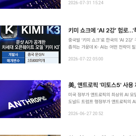
2026-07-31 15:24
르면 앤스로픽은 자사 사이버 보안 평가
중국발 ‘키미 쇼크’로 한국의 ‘AI 2
좁히는 가운데 K- AI는 어떤 전략이 
라 강점을 활용하면서 중장기적으로 독자 AI 모
2026-07-22 05:00
이 경쟁력을 갖춘 제조 등의 분야를 
美, 앤트로픽 '미토스5' 사
미국 정부가 앤트로픽의 최상위 AI 모델
도널드 트럼프 행정부가 앤트로픽의 AI
완화 조치다. 다만, 삼성전자, SK하이닉스 등 한국 기업의 경우 여전히 '미토스5' 사용이 제한될 전
2026-06-27 20:52
망이다. 연합뉴스에 따르면 로이터 