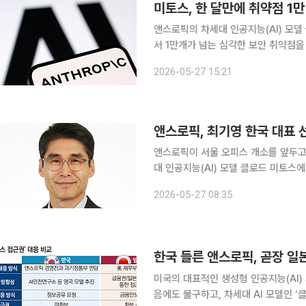
미토스, 한 달만에 취약점 1만
앤스로픽의 차세대 인공지능(AI) 모델
서 1만개가 넘는 심각한 보안 취약점을
목이 탐지에서 검증·패치·운영으로 옮겨가고 있다는 분석이
2026-05-27 15:21
픽은 최근 자사 연구 블로그에 ‘프로젝
앤스로픽, 최기영 한국 대표 선
앤스로픽이 서울 오피스 개소를 앞두고
대 인공지능(AI) 모델 클로드 미토스
젝트 글라스윙 참여에 영향을 미칠지 주목된다. 앤스로픽은 최기영 전 스노우플
2026-05-27 08:35
신임 대표로 선임했다고 27일 밝혔다
한국 들른 앤스로픽, 곧장 일
미국의 대표적인 생성형 인공지능(AI
음에도 불구하고, 차세대 AI 모델인 ‘