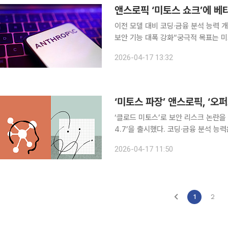
앤스로픽 ‘미토스 쇼크’에 베타
이전 모델 대비 코딩·금융 분석 능력 
보안 기능 대폭 강화“궁극적 목표는 미토스급 AI 모델 공개” 
지능(AI) 모델 ‘클로드 오퍼스 4.6’의 개선 모
2026-04-17 13:32
CNBC에 따르면 앤스로픽은 이전 최
‘클로드 미토스’로 보안 리스크 논란
4.7’을 출시했다. 코딩·금융 분석 능력
일(현지시간) 앤스로픽은 소프트웨어 
2026-04-17 11:50
스 4.6을 선보인 지 약 2개월 만의 
1
2