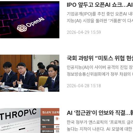
IPO 앞두고 오픈AI 쇼크…A
기업공개(IPO)를 추진 중인 오픈AI
지능(AI) 시장을 둘러싼 ‘거품론’이 
수 증명 압박’으로 해석하는 분위기다. 29일 AI 업계에 따르면, 최근 사라 프라이어 오픈AI 최고재
2026-04-29 15:59
무책임자(CFO)는 내부 임원에게 “매
국회 과방위 “미토스 위협 
인공지능(AI)이 사이버 공격의 진입
정보방송통신위원회에가 정부 차원의 대응 전략 재정비를
서는 AI가 사이버 공격의 진입 장벽을
2026-04-28 15:18
한적으로 공개한 클로드 미토스 프리뷰
AI ‘접근권’이 안보와 직결…
한국 정부가 앤스로픽의 ‘프로젝트 글
높다는 지적이 나온다. AI 모델에 대한