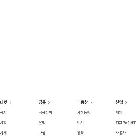
마켓
금융
부동산
산업
공시
금융정책
시장동향
재계
시황
은행
업계
전자/통신/IT
시세
보험
정책
자동차