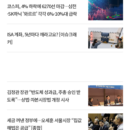
코스피, 4% 하락에 6270선 마감…삼전
·SK하닉 '와르르' 각각 6%·10%대 급락
ISA 계좌, 5년마다 깨라고요? [이슈크래
커]
김정관 장관 “반도체 성과급, 주총 승인 받
도록”…상법·자본시장법 개정 시사
세금 꺼낸 정부에…오세훈 서울시장 “집값
해법은 공급” [종합]