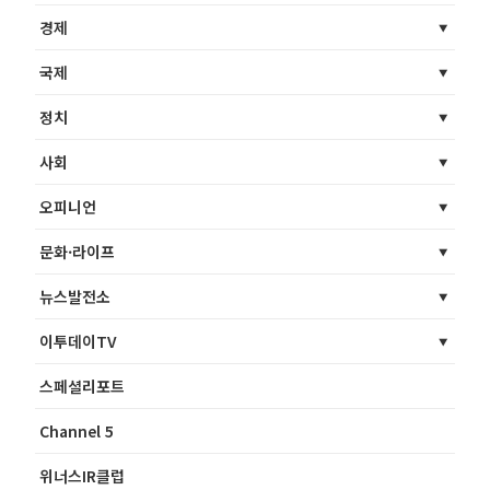
경제
국제
정치
사회
오피니언
문화·라이프
뉴스발전소
이투데이TV
스페셜리포트
Channel 5
위너스IR클럽