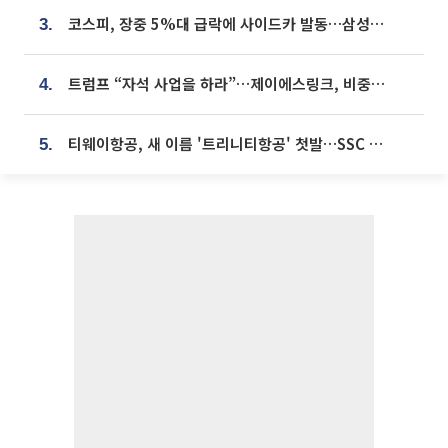
코스피, 장중 5%대 급락에 사이드카 발동…삼성·SK 동반 폭락
3.
트럼프 “자석 사업을 하라”…제이에스링크, 비중국 영구자석 공급망 구축 속도
4.
티웨이항공, 새 이름 '트리니티항공' 첫발…SSC 전략 본격화
5.