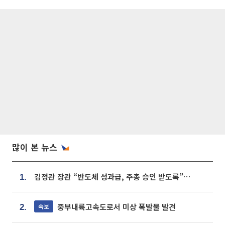
많이 본 뉴스
김정관 장관 “반도체 성과급, 주총 승인 받도록”…상법·자본시장법 개정 시사
1.
중부내륙고속도로서 미상 폭발물 발견
속보
2.