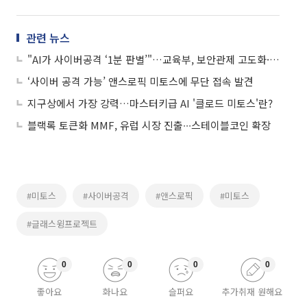
관련 뉴스
"AI가 사이버공격 ‘1분 판별’"…교육부, 보안관제 고도화·센터 개소
‘사이버 공격 가능’ 앤스로픽 미토스에 무단 접속 발견
지구상에서 가장 강력…마스터키급 AI '클로드 미토스'란?
블랙록 토큰화 MMF, 유럽 시장 진출∙∙∙스테이블코인 확장
#미토스
#사이버공격
#앤스로픽
#미토스
#글래스윙프로젝트
0
0
0
0
좋아요
화나요
슬퍼요
추가취재 원해요