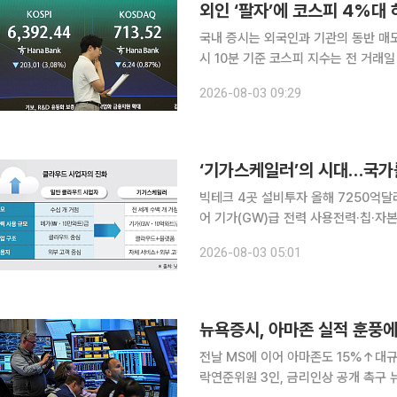
외인 ‘팔자’에 코스피 4%대
국내 증시는 외국인과 기관의 동반 매도세에 밀려 하락 출
시 10분 기준 코스피 지수는 전 거래일 
있다. 외국인과 기관의 매도세가 지수를 끌어내리는 모양새다. 개인이 1조5685억원 순매수하는 가
2026-08-03 09:29
운데 외국인이 1조1229억원, 기관이 
‘기가스케일러’의 시대…국가를 
빅테크 4곳 설비투자 올해 7250억달
어 기가(GW)급 전력 사용전력·칩·자
인 ‘하이퍼스케일러’들의 AI 데이터센
2026-08-03 05:01
있다. 거대 기술기업들이 GW(기가와
뉴욕증시, 아마존 실적 훈풍에
전날 MS에 이어 아마존도 15%↑대규모
락연준위원 3인, 금리인상 공개 촉구 뉴욕증시는 31일(현지시간) 상승 종료했다. 아마존의 강력한