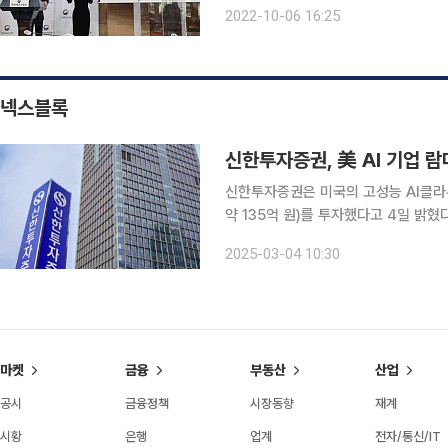
더한다. 잡지라는 미디어 매체를 통해
2022-10-06 16:25
넥스블록
신한투자증권, 美 AI 기업 람
신한투자증권은 미국의 고성능 AI클라
약 135억 원)를 투자했다고 4일 밝혔다. 람다는 미국 독립계 AI클라우드 사업자 중 두 번째 
사로 전 세계에서 엔비디아 GPU를 많
2025-03-04 10:30
클라우드 서비스를 제공하며, 개발자들
마켓
금융
부동산
산업
공시
금융정책
시장동향
재계
시황
은행
업계
전자/통신/IT