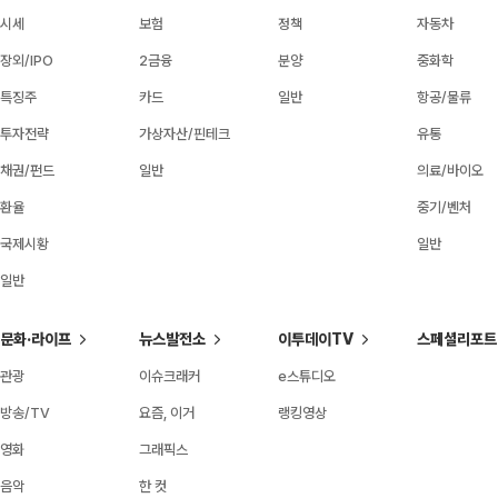
시세
보험
정책
자동차
장외/IPO
2금융
분양
중화학
특징주
카드
일반
항공/물류
투자전략
가상자산/핀테크
유통
채권/펀드
일반
의료/바이오
환율
중기/벤처
국제시황
일반
일반
문화·라이프
뉴스발전소
이투데이TV
스페셜리포트
관광
이슈크래커
e스튜디오
방송/TV
요즘, 이거
랭킹영상
영화
그래픽스
음악
한 컷