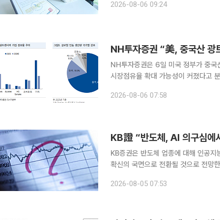
2026-08-06 09:24
공공기관, 공기업 등을 대상으로 서비스
NH투자증권 “美, 중국산 
NH투자증권은 6일 미국 정부가 중국
시장점유율 확대 가능성이 커졌다고 분
만 인듐인화물(InP) 웨이퍼와 인듐 
2026-08-06 07:58
다. 이날 NH투자증권 ‘글로벌 광통
KB證 “반도체, AI 의구심
KB증권은 반도체 업종에 대해 인공지능
확신의 국면으로 전환될 것으로 전망한다고 5일 밝혔다. 김동원 K
글, 아마존 등 주요 클라우드서비스제공
2026-08-05 07:53
라우드 생산능력 예약이 사실상 완료됐