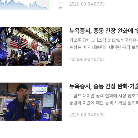
2026-08-04 07:33
실적 발표를 계기로 AI 인프라 투자 
뉴욕증시, 중동 긴장 완화에 ‘
기술주 강세…나스닥 2.13%↑국제유가 급락…WTI 5.1%
트럼프 미국 대통령의 대이란 공격 보
인플레이션 우려가 누그러지자 투자심리
2026-08-04 07:02
뉴욕증시, 중동 긴장 완화·기
트럼프 대이란 공격 철회에 시장 환호 뉴욕증시가 3일(현지시간) 상승했다. 도널드 트럼프 미국 대
통령이 이란에 대한 공격 계획을 철회하면서 중동
우지수는 전 거래일보다 693.38포인트(
2026-08-04 06:38
수는 전장보다 110.78포인트(1.48%)