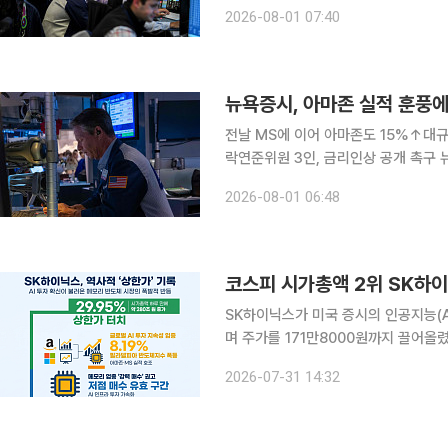
분기 실적이 AI 관련 종목에 대한 투자 심리를 끌어올린 
2026-08-01 07:40
우존스30산업평균지수는 전 거래일 대비
뉴욕증시, 아마존 실적 훈풍
전날 MS에 이어 아마존도 15%↑대규모
락연준위원 3인, 금리인상 공개 촉구 뉴욕증시는 31일(현지시간) 상승 종료했다. 아마존의 강력한
분기 실적이 AI 관련 종목에 대한 투자 심리를 끌어올린 
2026-08-01 06:48
우존스30산업평균지수는 전 거래일 대비
코스피 시가총액 2위 SK하이
SK하이닉스가 미국 증시의 인공지능(A
며 주가를 171만8000원까지 끌어올렸다. 31일 한국거래소에 따르면 오후 2시11분 S
전장보다 29.95% 상승한 171만8
2026-07-31 14:32
25.12% 오른 25만8500원에 거래되