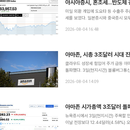
아시아증시, 혼조세...반도체 
미일 외환 개입에 도요타 등 수출주 
세를 보였다. 일본증시와 중국증시 모
시, 인도증시는 약세를 보인다. 일본증시 닛케이225지수는 전 거래일 대비 202.63포인트
2026-08-04 16:48
(0.32%) 상승한 6만3957.53에, 
아마존, 시총 3조달러 시대 
클라우드 성장세 힘입어 주가 급등 아마존이 사상 처음 시가총액 3조달러(약 4291조3400억원)를
돌파했다. 3일(현지시간) 블룸버그통신에 따르면 아마존 주가는 이날 장중 한때 5.3% 급등했다. 이
를 바탕으로 엔비디아와 알파벳ㆍ마이
2026-08-04 14:09
다섯 번째 기업이 됐다. 
아마존 시가총액 3조달러 돌파
뉴욕증시에서 3일(현지시간) 주목할 만한 종
이날 전장보다 12.44달러(4.58%)
아마존 시가총액은 3조달러를 넘어섰다.