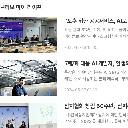
브라보 마이 라이프
“노후 위한 공공서비스, AI
방문 관리 8%만 수혜, AI IoT로 풀
어러블로 확산시켜야 초고령사회에서 ‘인공’지능의 역할로 ‘인간’다움 지목됐다. 고령자 돌봄의 핵
심인 ‘주거지에서 나이 듦’(AIP·Aging
2025-12-18 10:05
태계 구축 방안을 놓고 통찰을 공유
고령화 대응 AI 개발자, 인생
옥상훈 네이버클라우드 AI SaaS 비즈니스 리더 온라인 게임에서 통용되는 단어
캐’는 주로 사용하는 본래 캐릭터, ‘부
들이 기존과는 다른 활동명과 캐릭터로 대
2024-05-07 09:10
봄 서비스 ‘클로바 케어콜’을 성공적으
잡지협회 창립 60주년, '잡지
(사)한국잡지협회가 잡지에 대한 인식 
'잡지주간 2022'를 개최한다. 올해 처음 열리는 행사로, 잡지협회 창립 60주년을 맞아 그 의미를