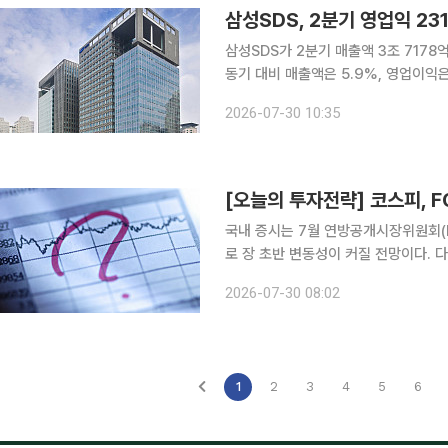
삼성SDS, 2분기 영업익 23
삼성SDS가 2분기 매출액 3조 7178
동기 대비 매출액은 5.9%, 영업이익은
세를 견인했으며 AI 인프라와 솔루션을
2026-07-30 10:35
다. IT서비스 사업 부문 매출액은 전년
국내 증시는 7월 연방공개시장위원회(
로 장 초반 변동성이 커질 전망이다. 
을 시도하는 흐름이 나타날 수 있다는 분석이 나온다. 30일 한지영 키
2026-07-30 08:02
월 FOMC 및 지정학 불확실성, 미국 
1
2
3
4
5
6