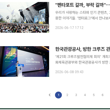
"펜타포트 갈까, 부락 갈까"
우리가 사랑하는 스타와 인기 콘텐츠, 
용한 이야기들. '엔터로그'에서 만나보세요. "록 윌 네버 다이(Rock will never die)!
들의 열정을 막을 수 없습니다. 사운드
2026-06-17 17:12
프와 베이스, 드럼 사운드가 터져 나오
한국관광공사, 방한 크루즈 관광
‘제21회 크루즈발전협의체 회의’ 개최
화체육관광부와 한국관광공사가 방한 크
와 협력 강화에 나섰다. 부산항에 들어온
2026-06-08 09:43
Seas)’호에서 민·관·학과 업계 관계
1
2
3
4
5
6