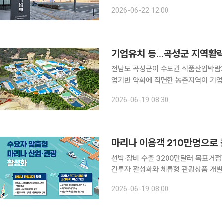
강화해 판로 확대, 관광·체험 연계까지
2026-06-22 12:00
는 지역 원물과 제품을 기업 간 협업을
기업유치 등...곡성군 지역활
전남도 곡성군이 수도권 식품산업박람회 현장을
업기반 약화에 직면한 농촌지역이 기업
인다. 최근 경기 고양 킨텍스에서 열린 국내 최대 규모 식품산업 전문전시회 '서울푸드 2026'에 참
2026-06-19 08:30
가했다. 이에 곡성군은 운곡특화농
마리나 이용객 210만명으로
선박·장비 수출 3200만달러 목표거점형 마
간투자 활성화와 체류형 관광상품 개발,
새로운 해양관광 성장동력으로 육성하기
2026-06-19 08:00
210만명으로 늘리고 선박·장비 수출 