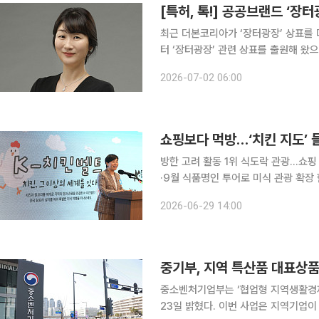
[특허, 톡!] 공공브랜드 ‘장
최근 더본코리아가 ‘장터광장’ 상표를 
터 ‘장터광장’ 관련 상표를 출원해 
영 중인 ‘장터광장’이라는 표장과 동일
2026-07-02 06:00
다는 이유로 등록을 거절한 바 있다.
쇼핑보다 먹방…‘치킨 지도’ 
방한 고려 활동 1위 식도락 관광…쇼핑
·9월 식품명인 투어로 미식 관광 확장 한국 여행의 무게중심이 쇼핑백에서 식탁으로 옮겨가고 있다.
외국인 관광객이 한국에서 해보고 싶은
2026-06-29 14:00
소비자가 가장 좋아하는 한식으로 떠오
중기부, 지역 특산품 대표상
중소벤처기업부는 ‘협업형 지역생활경제
23일 밝혔다. 이번 사업은 지역기업이 특화 자원을 활용해 공동 상품을 만들고 디자인과 브랜딩을