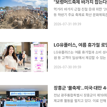
"보령머드축제 바가지 잡는다"
먹거리 바가지 근절·친절 응대 위한 ‘
등 하반기 주요 축제로 확산 문화체육관광부와 행정안전부가 한국관광공사와 함께 여름 축제 성수
기 먹거리 바가지 근절과 외국인 관광객
2026-07-31 09:39
진한다. 문화체육관광부와 행정안
LG유플러스, 여름 휴가철 로
LG유플러스는 여름 휴가철과 소비 성수
원 등 고객이 일상에서 체감할 수 있는
을 완화하고 통신 서비스 이용 가치를 높이기 위한 것이다. 이번
2026-07-30 09:59
겸 과학기술정보통신부 장관과 통신3
장흥군 '물축제'...미국·대만
전남 광주통합특별시 장흥군이 제19회
제교류 활동을 펼치고 있다. 이로 인해 미래 농업을 이끌 글로벌 네트워크 강화에 나선 셈이다. 장흥
군은 최근 정남진 장흥물축제 현장에서 