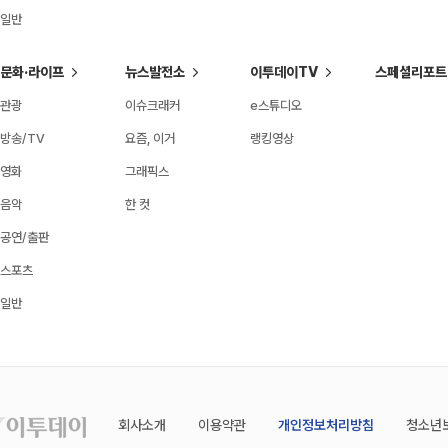
일반
문화·라이프
뉴스발전소
이투데이TV
스페셜리포트
관광
이슈크래커
e스튜디오
방송/TV
요즘, 이거
랭킹영상
영화
그래픽스
음악
한 컷
공연/출판
스포츠
일반
회사소개
이용약관
개인정보처리방침
청소년