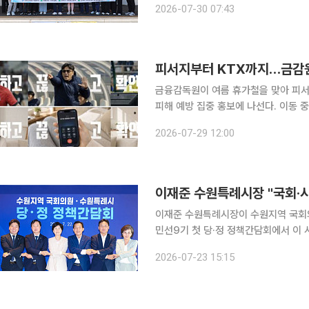
2026-07-30 07:43
류행사
피서지부터 KTX까지…금감원
금융감독원이 여름 휴가철을 맞아 피
피해 예방 집중 홍보에 나선다. 이동
국민적 경각심을 높이고 선제적으로 피해를 방지하기 위한 
2026-07-29 12:00
간 공항과 KTX, 주요 리조트, 지역축
이재준 수원특례시장이 수원지역 국회의
민선9기 첫 당·정 정책간담회에서 이
드까지 시정 핵심 현안을 테이블에 올리
2026-07-23 15:15