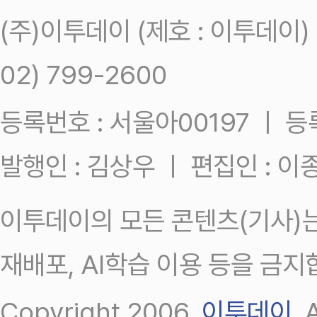
(주)이투데이 (제호 : 이투데이
02) 799-2600
등록번호 : 서울아00197 ㅣ 등록일
발행인 : 김상우 ㅣ 편집인 : 
이투데이의 모든 콘텐츠(기사)는
재배포, AI학습 이용 등을 금지
Copyright 2006.
이투데이
.