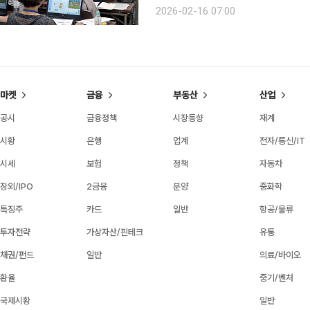
는 일본 시니어 평생교육을 상징하는 
2026-02-16 07:00
을 넘어, 고령자의 삶을 다시 사회와 
마켓
금융
부동산
산업
공시
금융정책
시장동향
재계
시황
은행
업계
전자/통신/IT
시세
보험
정책
자동차
장외/IPO
2금융
분양
중화학
특징주
카드
일반
항공/물류
투자전략
가상자산/핀테크
유통
채권/펀드
일반
의료/바이오
환율
중기/벤처
국제시황
일반