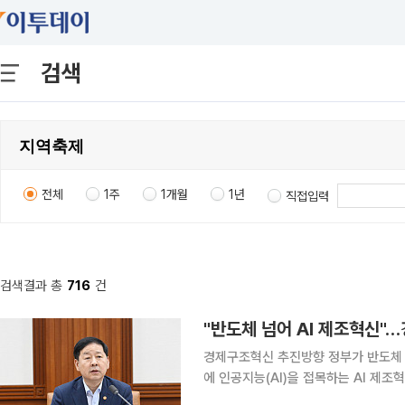
검색
전체
1주
1개월
1년
직접입력
검색결과 총
716
건
"반도체 넘어 AI 제조혁신"
경제구조혁신 추진방향 정부가 반도체 중심의 성장 전략을 넘어 철강·석유화학 등 전통 제조업 전반
에 인공지능(AI)을 접목하는 AI 제
잠재성장률 반등을 도모한다. 사회안전망