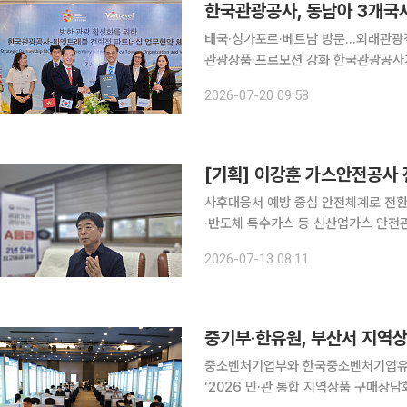
한국관광공사, 동남아 3개국
태국·싱가포르·베트남 방문…외래관광객
관광상품·프로모션 강화 한국관광공사가 태국과 싱가포르, 베트남에서 현지 기업과 협력을 확대하
며 방한 관광객 유치에 나섰다. 항공사
2026-07-20 09:58
품 개발과 공동 마케팅을 추진해 외래관
[기획] 이강훈 가스안전공사
사후대응서 예방 중심 안전체계로 전환
·반도체 특수가스 등 신산업가스 안전관리 확대 [편집자 주] 에너지 전환과 첨
안전관리의 범위가 빠르게 넓어지고 있
2026-07-13 08:11
반도체 특수가스, 도시가스 수소 혼입 
중기부·한유원, 부산서 지역
중소벤처기업부와 한국중소벤처기업유통
‘2026 민·관 통합 지역상품 구매상담회’를 개최한다고