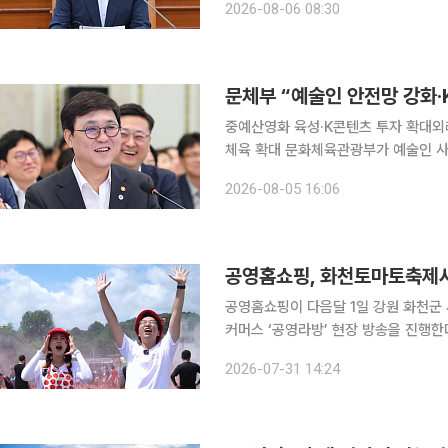
2026-08-06 08:30
중예산영화 육성·K콘텐츠 투자 확대외
체육 확대 문화체육관광부가 예술인 사회안전망 확충과 기초예술 육성, K컬처 산업 경쟁력 강화, 외
래관광객 3000만 명 조기 달성을 축으
2026-08-05 16:06
대하고 지역 문화·체육 인프라 확충과
공영홈쇼핑, 화천토마토축제서
공영홈쇼핑이 다음달 1일 강원 화천
커머스 ‘공영라방’ 현장 방송을 진행한다고 31일 밝혔다. 방송은 오전
된다. 공영홈쇼핑 모바일 애플리케이션과 네이
2026-07-31 14:24
토마토 2kg과 찰토마토 5kg이다. 판