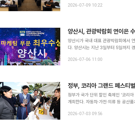
역 축제인 ‘부산브랜드페스타’와 연계해
2026-07-09 10:22
다. 상담회에는 카카오, 롯데온, 오
양산시, 관광박람회 연이은 수
양산시가 국내 대표 관광박람회에서 연속
다. 양산시는 지난 3일부터 5일까지 경기도 고양시 킨텍스에서 열린 '제11회 대한민국국제관광박람
회'에 참가해 기초지자체 마케팅부문 
2026-07-06 11:00
수상에 이은 연속 
정부, 코리아 그랜드 페스티벌
정부가 국가 단위 할인 축제인 ‘코리아 
개최한다. 자동차·가전·의류 등 공산품
인율 상향 등을 통해 지역 소비와 골목상권 매출
2026-07-03 09:56
청사에서 열린 비상경제본부 회의 겸