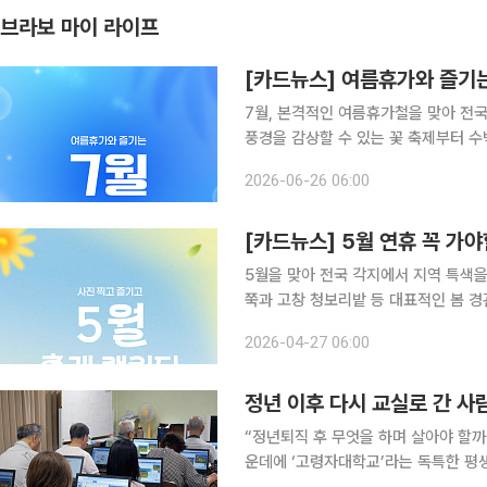
브라보 마이 라이프
[카드뉴스] 여름휴가와 즐기는
7월, 본격적인 여름휴가철을 맞아 전국
풍경을 감상할 수 있는 꽃 축제부터 수
까지 선택지가 다양하다. 7월 축제는 장거리 여행이 부담스러운 시니어에게도 주말 나들이 코스로
2026-06-26 06:00
활용하기 좋다. 꽃길을 따라 천천히 산
[카드뉴스] 5월 연휴 꼭 가야
5월을 맞아 전국 각지에서 지역 특색을
쭉과 고창 청보리밭 등 대표적인 봄 경
제로 한 먹거리 축제가 전국적으로 이어진다. 특히 5월 초순에는 가족 단위 방문객
2026-04-27 06:00
축제가 집중되어 있으며, 중순 이후에
정년 이후 다시 교실로 간 사
“정년퇴직 후 무엇을 하며 살아야 할까.
운데에 ‘고령자대학교’라는 독특한 평