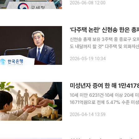
2026-06-08 12:00
면 그 법인 지배주주 등이 얻은 간접 
'다주택 논란' 신현송 한은 총
신현송 총재 보유 3주택 중 종로구 
도 내달까지 팔 것" 다주택 및 외화자산 보유 이슈로 취임 전 논란의 중심에 섰던 신현송 한국은행
총재가 최근 서울 종로구 오피스텔 매도
2026-05-19 10:34
지수펀드(ETF), 영국 국채 등 외화 
미성년자 증여 한 해 1만41
10세 미만 6231건·10세 이상 20
1671억원으로 전체 5.47% 수준 미성년자에게 이뤄진 증여가 1만4000건을 넘고 증여재산가액
등도 2조원을 웃도는 등 성년 이전에도
2026-04-14 13:59
다. 14일 국세청 국세통계포털의 20