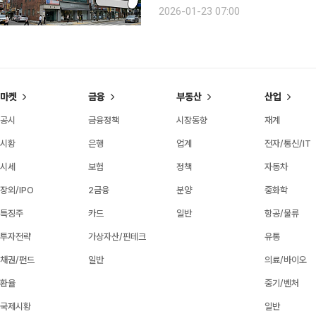
성실 신고 이후 이뤄진 재감정 과세가 
2026-01-23 07:00
사정은 무엇인지, 꼬마빌딩의 상속·증
마켓
금융
부동산
산업
공시
금융정책
시장동향
재계
시황
은행
업계
전자/통신/IT
시세
보험
정책
자동차
장외/IPO
2금융
분양
중화학
특징주
카드
일반
항공/물류
투자전략
가상자산/핀테크
유통
채권/펀드
일반
의료/바이오
환율
중기/벤처
국제시황
일반