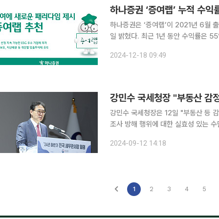
하나증권 ‘증여랩’ 누적 수익
하나증권은 ‘증여랩’이 2021년 6월 
일 밝혔다. 최근 1년 동안 수익률은 55
년 이은형 부회장의 아이디어로 만들어
2024-12-18 09:49
델로 기용해 혁신적이라는 평을 받으며
강민수 국세청장 "부동산 감
강민수 국세청장은 12일 "부동산 등 
조사 방해 행위에 대한 실효성 있는 수단 도입 등
사에서 취임 후 첫 전국 세무관서장 회
2024-09-12 14:18
민생에 큰 부담을 주지 않으면서 과세
1
2
3
4
5