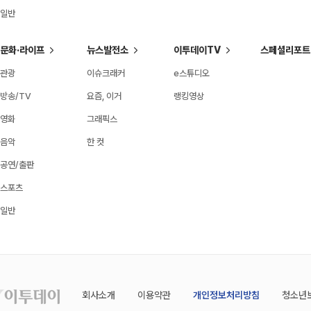
일반
문화·라이프
뉴스발전소
이투데이TV
스페셜리포트
관광
이슈크래커
e스튜디오
방송/TV
요즘, 이거
랭킹영상
영화
그래픽스
음악
한 컷
공연/출판
스포츠
일반
회사소개
이용약관
개인정보처리방침
청소년