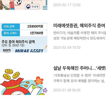
어려운 서울 소재 고가 아파트를 수십억
2025-02-17 12:00
하기 얼마 전 고액의 배당금을 받고, 
미래에셋증권, 해외주식 증여 
엔비디아, 테슬라를 비롯한 해외 주식
성장 가능성에 베팅하면서 양도세까지 절감하기 위한
외주식 증여 등을 통해 위해 이체한 주
2025-02-04 10:33
고 4일 밝혔다. 해외주식 증여 고객 수
설날 두둑해진 주머니…‘세뱃돈
‘사회통념상 인정할 수 범위’ 이내라면
가족이 함께 모여 새해를 맞이하는 날,
뱃돈을 어느 정도 주면 좋을지 한 번쯤은 고민하게 된다. 최근에
2025-01-28 06:00
하고, 현금을 차곡차곡 모아 주식을 