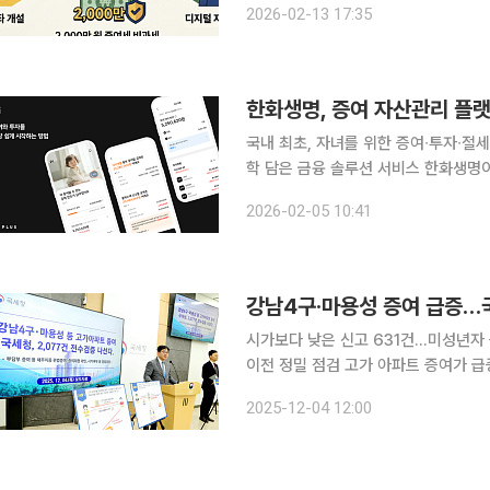
2026-02-13 17:35
아이 생애 첫 계좌 만들기’ 이벤트를 진
한화생명, 증여 자산관리 플랫폼
국내 최초, 자녀를 위한 증여∙투자∙절
학 담은 금융 솔루션 서비스 한화생명이 자녀와 부모를 위한 증여∙투자 플랫폼 ‘파이(Pi)’를 출시했
다고 5일 밝혔다. 미성년 자녀를 위한
2026-02-05 10:41
생명이 최초다. 기존 금융권의 
강남4구·마용성 증여 급증…
시가보다 낮은 신고 631건…미성년자 
이전 정밀 점검 고가 아파트 증여가 급증하자 국세청이 강남4구(강남·서초·송파·강동)와 마용성(마
포·용산·성동) 지역 아파트 증여 207
2025-12-04 12:00
워진 상황에서 매매 대신 증여로 우회