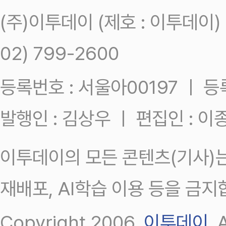
(주)이투데이 (제호 : 이투데이
02) 799-2600
등록번호 : 서울아00197 ㅣ 등록일
발행인 : 김상우 ㅣ 편집인 : 
이투데이의 모든 콘텐츠(기사)는
재배포, AI학습 이용 등을 금지
Copyright 2006.
이투데이
.