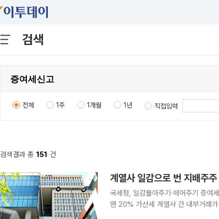
검색
전체
1주
1개월
1년
직접입력
검색결과 총
151
건
계열사 일감으로 번 지배주주
국세청, 일감몰아주기·떼어주기 증여세
땐 20% 가산세 계열사 간 내부거래가 단순한 그룹 내 효율 문제를 넘어 지배주주와 친족의 세금 리
스크로 이어지고 있다. 특수관계법인이