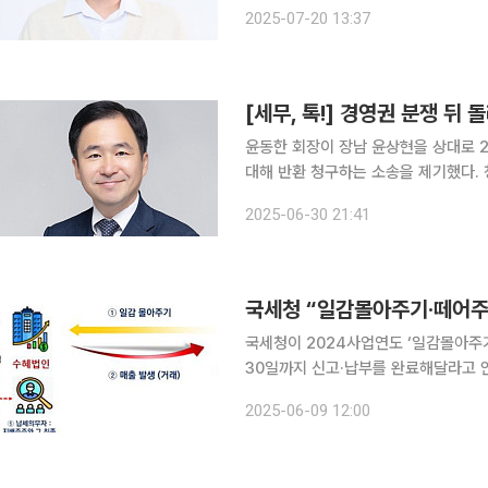
다. 법률 대리인은 100만원씩 인출된 계좌 내역에 대해 “전국 각지의 팬 여러분께서 자발적으로 모
2025-07-20 13:37
금해주신 후원금을 전달하는 과정에서 
[세무, 톡!] 경영권 분쟁 뒤
윤동한 회장이 장남 윤상현을 상대로 20
대해 반환 청구하는 소송을 제기했다. 청구사유는
질적인 재판에 의해 윤동한 회장이 돌
2025-06-30 21:41
으로부터 3개월이 경과하였기 때문에 
국세청 “일감몰아주기·떼어주
국세청이 2024사업연도 ‘일감몰아주기
30일까지 신고·납부를 완료해달라고 안내했다. 9일 국세청에 따르면, 이번 신고
법인의 경우 2024년 사업연도 중 
2025-06-09 12:00
(수혜법인)의 지배주주 및 그 친족(수증자