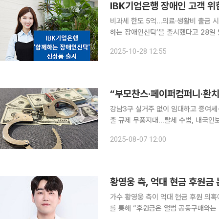
IBK기업은행 장애인 고객 위한
비과세 한도 5억…의료·생활비 출금 시 증여세 면제 IBK기업은행은 장애인
하는 장애인신탁’을 출시했다고 28일 밝혔다. 이번 상품은 상속세 및 증여세법 등
한 장애인을 대상으로 한다. 신탁 재
2025-10-28 12:55
금전은 최대 5억 원까지 가능하며 부동
“부모찬스·페이퍼컴퍼니·환치기
강남3구 실거주 없이 임대하고 증여세
출 규제 무풍지대…탈세 수법, 내국인보다 정교해 정부의 고강도 부동산 규제
타 외국인들이 서울 강남 등 고가 아
2025-08-07 12:00
국세청은 국내 대출 규제가 적용되지 
가수 황영웅 측이 억대 현금 후원 의혹에 입장을 밝혔다. 19일 
를 통해 “후원금은 앨범 공동구매와는