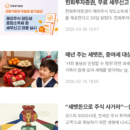
한화투자증권, 무료 세무신고
한화투자증권이 해외주식 양도소득세 및
를 제공한다고 30일 밝혔다. 한화투자증권은 전문 세무법인과 협업해 해외주식 양도소득세, 종합소
득세, 증여세 신고 전 과정을 무료로 지원할 예정이다. 해외주식 양도
2026-03-30 10:07
년 해외주식 수익 발생으로 신고가 필
매년 주는 세뱃돈, 증여세 대
‘사회 통념상 인정할 수 범위’라면 과
가족이 함께 모여 새해를 맞이하는 날
주식을 선물하기도 하고, 현금을 차곡
2026-02-16 18:00
다. 하지만 매년 두둑하게 받는 세뱃돈
“세뱃돈으로 주식 사거라”⋯설
코스피 5500시대, 전국민 주식 투자
고객’으로 확보하기 위한 경쟁에 나서고 있다. 13일 금융투자업계에 따르면 금융회
벤트를 통해 신규 고객 유입에 공을 들이는 것으로 나타났다. 