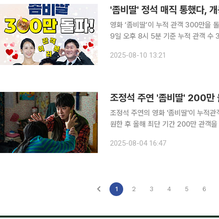
'좀비딸' 정석 매직 통했다, 개
영화 ‘좀비딸’이 누적 관객 300만을 돌파했다. 10일 영화관입장권 통합전산망에 
9일 오후 8시 5분 기준 누적 관객 수 3,
30일 개봉한 ‘좀비딸’은 개봉 4일 만
2025-08-10 13:21
가장 빠른 속도이기도 하다. 이후
조정석 주연 '좀비딸' 200
조정석 주연의 영화 '좀비딸'이 누적관객
원한 후 올해 최단 기간 200만 관객을 넘어섰다. 4일 영화진흥위원회 
따르면, '좀비딸'은 이날 오후 4시에 200만 관객들 돌파했다.
2025-08-04 16:47
한 가족들의 고군분투를 그린 코미디 
1
2
3
4
5
6