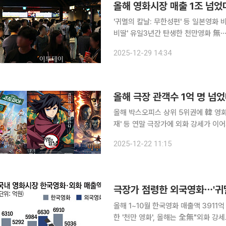
올해 영화시장 매출 1조 넘었
'귀멸의 칼날: 무한성편' 등 일본영화 
비딸' 유일3년간 탄생한 천만영화 無⋯관객 신뢰 회복 전략
2’, ‘아바타: 불과 재’ 등 외화 흥행
2025-12-29 14:34
복세를 보이기 시작한 2022년 이후로
올해 박스오피스 상위 5위권에 韓 영화 단 1편 '주토피아 2', '귀멸의 칼날 : 무한성편'
재' 등 연말 극장가에 외화 강세가 이
올해 누적관객수는 1억 명을 돌파한 상태다. 22일 본지가 문화체육관광부 산하 영화
2025-12-22 11:15
화관입장권통합전산망 수치를 분석한 
극장가 점령한 외국영화⋯'귀멸
올해 1~10월 한국영화 매출액 3911
한 '천만 영화', 올해는 全無"외화 강세도 있지만, 한국