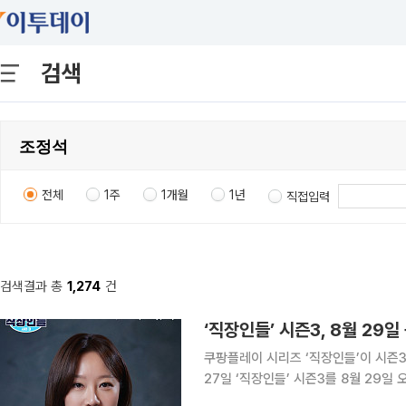
검색
전체
1주
1개월
1년
직접입력
검색결과 총
1,274
건
‘직장인들’ 시즌3, 8월 29
쿠팡플레이 시리즈 ‘직장인들’이 시즌3로 돌
27일 ‘직장인들’ 시즌3를 8월 29일
오피스 안팎에서 펼치는 상황극을 담은 애드리브 시트콤이다. 