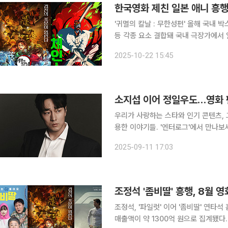
한국영화 제친 일본 애니 흥행
'귀멸의 칼날 : 무한성편' 올해 국내
등 각종 요소 결합돼 국내 극장가에서 일본 애니메이션의 흥행세가 심상치 않다. '귀멸의 칼날 : 무한
성편'이 누적 관객 547만 명을 돌파하
2025-10-22 15:45
명)의 기록을 곧 넘어설 전망이다. 지
소지섭 이어 정일우도…영화 팬
우리가 사랑하는 스타와 인기 콘텐츠, 
용한 이야기들. '엔터로그'에서 만나보세요. 요즘 영화 팬들 사이에서 '보은' 총공(총공
에서 주장하는 문구를 해시태그와 함께
2025-09-11 17:03
이 벌어지고 있습니다. 방법은 간단합니
조정석 '좀비딸' 흥행, 8월 
조정석, '파일럿' 이어 '좀비딸' 연타석 홈
매출액이 약 1300억 원으로 집계됐다.