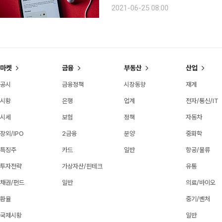
회사의 막내 직원과 공감대를 형성하지
2021-06-25 08:00
세대)의 최신 문화를 파헤치고, 함께 
마켓
금융
부동산
산업
공시
금융정책
시장동향
재계
시황
은행
업계
전자/통신/IT
시세
보험
정책
자동차
장외/IPO
2금융
분양
중화학
특징주
카드
일반
항공/물류
투자전략
가상자산/핀테크
유통
채권/펀드
일반
의료/바이오
환율
중기/벤처
국제시황
일반