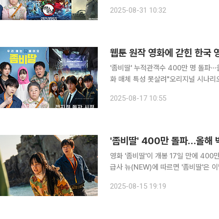
비롯해 '극장판 귀멸의 칼날: 무한성편'
2025-08-31 10:32
을 거둔 덕분이다. 31일 본지가 영화
웹툰 원작 영화에 갇힌 한국
'좀비딸' 누적관객수 400만 명 돌파
화 매체 특성 못살려"오리지널 시나리오 발굴 
대작이었던 '좀비딸'과 '전지적 독자 
2025-08-17 10:55
갈렸다. 무분별한 웹툰 영상화에서 벗
'좀비딸' 400만 돌파…올해
영화 '좀비딸'이 개봉 17일 만에 400만
급사 뉴(NEW)에 따르면 '좀비딸'은 
다. 이는 올해 개봉작 중 최초로 400만 관객을 돌파한 기
2025-08-15 19:19
를 지켜온 'F1: 더 무비'(383만 명)