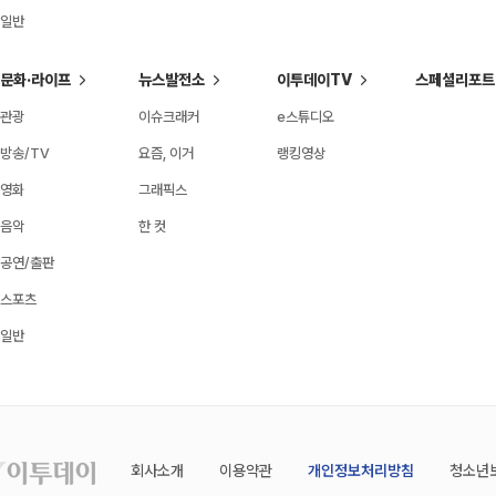
일반
문화·라이프
뉴스발전소
이투데이TV
스페셜리포트
관광
이슈크래커
e스튜디오
방송/TV
요즘, 이거
랭킹영상
영화
그래픽스
음악
한 컷
공연/출판
스포츠
일반
회사소개
이용약관
개인정보처리방침
청소년