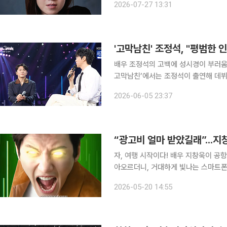
2026-07-27 13:31
은 시즌3 첫 회에서 DY기획 세계관에
배우 조정석의 고백에 성시경이 부러움을 드러냈다. 5일 방송된 KBS 2T
고막남친’에서는 조정석이 출연해 데뷔 2년 차 가수
온다. 제목이 좀 길다”라며 ‘특별할 것 없던
2026-06-05 23:37
를 다 쓰고 쭉 보니 이 말이 너무 좋았다
“광고비 얼마 받았길래”...
자, 여행 시작이다! 배우 지창욱이 공항에서 갑자기 기합을 넣기 시작한다. 이윽고 캐리어를 타고 날
아오르더니, 거대하게 빛나는 스마트폰
로 들어갔어!”라며 당황한다. 진지한 
2026-05-20 14:55
면 이게 통신사 광고인지, 인터넷 밈(m