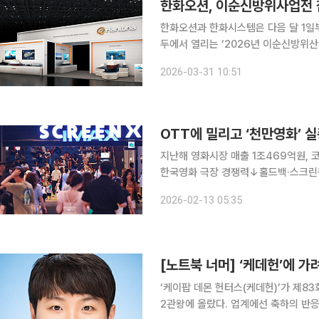
한화오션, 이순신방위사업전 
한화오션과 한화시스템은 다음 달 1일
두에서 열리는 ‘2026년 이순신방위산업전(YI
행사에서 ‘수상함 명가’의 전통을 이어
2026-03-31 10:51
정(USV), 무인잠수정(UUV) 등 다
OTT에 밀리고 ‘천만영화’ 실
지난해 영화시장 매출 1조469억원, 
한국영화 극장 경쟁력↓홀드백·스크린쿼터 해
영화 시장 매출은 1조469억원에 그쳤
2026-02-13 05:35
2022년 이후 가장 낮은 수치다. 3년
[노트북 너머] ‘케데헌’에 
‘케이팝 데몬 헌터스(케데헌)’가 제
2관왕에 올랐다. 업계에선 축하의 반응