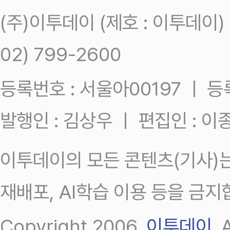
(주)이투데이 (제호 : 이투데이
02) 799-2600
등록번호 : 서울아00197 ㅣ 등록일
발행인 : 김상우 ㅣ 편집인 : 
이투데이의 모든 콘텐츠(기사)는
재배포, AI학습 이용 등을 금지
Copyright 2006.
이투데이
.