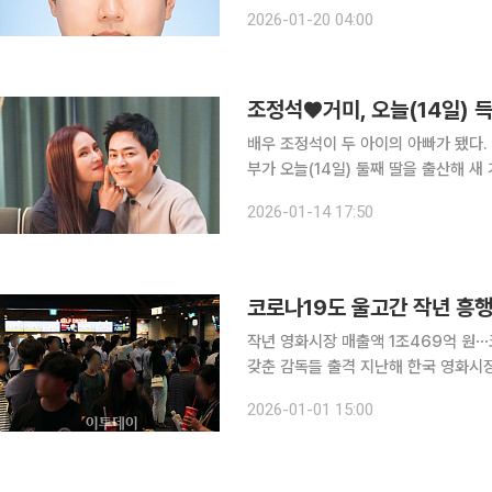
제작진이 참여했고 K팝을 비롯한 한국
2026-01-20 04:00
산’으로 
조정석♥거미, 오늘(14일) 득
배우 조정석이 두 아이의 아빠가 됐다. 14일 조정석의 소속사 잼 엔터테인먼트는 “조정석, 거미 부
부가 오늘(14일) 둘째 딸을 출산해 
다. 소속사는 “현재 산모와 아이 모두 건강하며, 가족들의 사랑과 돌봄 속에서 평안히 회복 중”이라
2026-01-14 17:50
며 “아이가 많은 사랑과 축복 속에서 
작년 영화시장 매출액 1조469억 원
갖춘 감독들 출격 지난해 한국 영화시장 매출액이 코로나19 이후 최저치를 기록하면서 올해 한국영
화 라인업에 관한 관심이 집중되고 있다
2026-01-01 15:00
을 예고하며 침체한 극장가에 새로운 