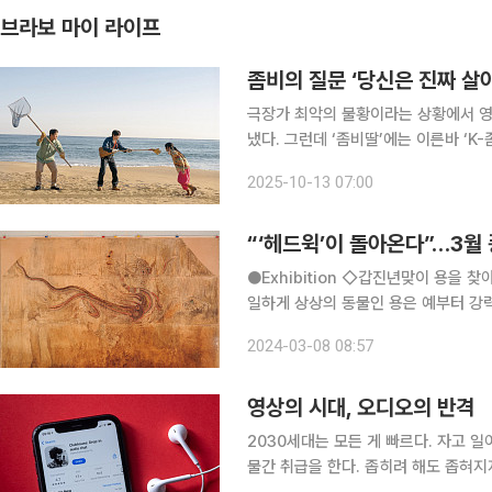
브라보 마이 라이프
좀비의 질문 ‘당신은 진짜 살아
극장가 최악의 불황이라는 상황에서 영화
냈다. 그런데 ‘좀비딸’에는 이른바 ‘K
이 엿보인다. 어떤 차별점이 있는 걸까. ‘좀비딸’, 좀비를 바라보는 가족의 시선 ‘워킹데드’ 같은 
2025-10-13 07:00
적인 서구의 좀비 장르에서는 좀비와 
“‘헤드윅’이 돌아온다”…3월
●Exhibition ◇갑진년맞이 용을 찾아라 일정 4월 7일까지 장소 국립중앙박물관 십이지신 중 유
일하게 상상의 동물인 용은 예부터 강
의 벽돌, 왕실용 항아리, 대한제국 황
2024-03-08 08:57
용맹하면서도 사람을 닮은 친근한 표
영상의 시대, 오디오의 반격
2030세대는 모든 게 빠르다. 자고 
물간 취급을 한다. 좁히려 해도 좁혀지지