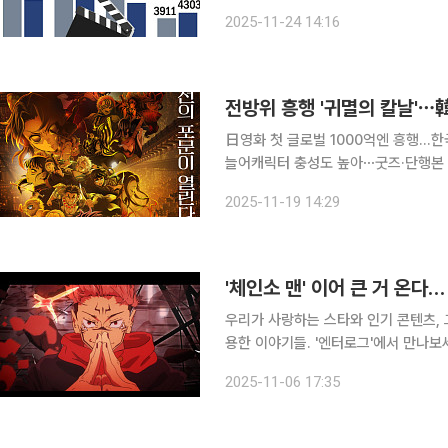
해 국내 박스오피스 정상을 차지하는 등
2025-11-24 14:16
오피스 정상을 차지했지만, 올해는 '천
전방위 흥행 '귀멸의 칼날'⋯
日영화 첫 글로벌 1000억엔 흥행...
늘어캐릭터 충성도 높아⋯굿즈·단행본 등 추가 소비 증가 '귀멸의 
가에도 불고 있다. 영화 개봉 후 지금까
2025-11-19 14:29
증가하면서 영화의 흥행이 출판 시장
'체인소 맨' 이어 큰 거 온다
우리가 사랑하는 스타와 인기 콘텐츠, 
용한 이야기들. '엔터로그'에서 만나보세요. 지난 추석 연휴 극장가를 잠깐 되돌아보겠
추석 연휴는 극장가의 '대목'으로 꼽힙
2025-11-06 17:35
끌곤 하는데요. 최근 몇 년 사이 영화 