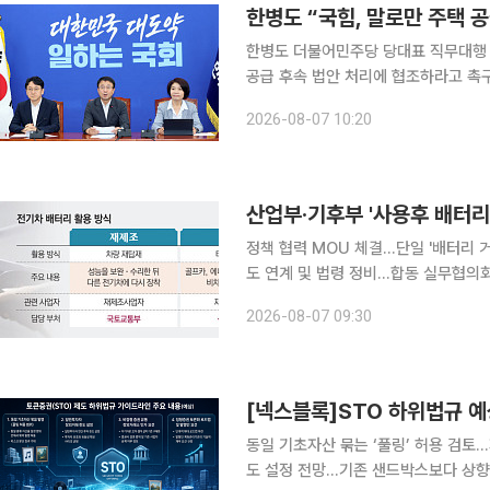
한병도 “국힘, 말로만 주택 
한병도 더불어민주당 당대표 직무대행 
공급 후속 법안 처리에 협조하라고 촉구했다. 한 직무대행은 7일 국회에서 열린 
“국민의힘은 말로만 공급을 외치지 말
2026-08-07 10:20
라”고 밝혔다. 그는 “윤석열 
산업부·기후부 '사용후 배터리
정책 협력 MOU 체결…단일 '배터리 거래·이력 관리
도 연계 및 법령 정비…합동 실무협의회 가동 산업통상부와 기후에너지환경부가 '사용
업 육성을 위해 부처 간 칸막이를 허물고 정책 공조에 나선다. 
2026-08-07 09:30
리 및 유통 시스템을 일원화하고, 재생
[넥스블록]STO 하위법규 예
동일 기초자산 묶는 ‘풀링’ 허용 검토
도 설정 전망…기존 샌드박스보다 상향