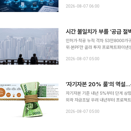
토큰화도 단계적 추진 동일한 종류의 기초자산을 묶어 하나의 토큰증권으로 발행하는 ‘풀링
2026-08-07 06:00
(Pooling)’ 허용 범위와 일반투자자
시간 불일치가 부를 ‘공급 절벽
인허가·착공 누적 격차 53만8000가
위·본PF만 골라 투자 프로젝트파이낸싱(PF) 건전성 규제가 내년부터 시행되지만 대출을 대신할 자
기자본 시장은 아직 걸음마 단계다. 
2026-08-07 05:00
지분성 자금 유입이 늦어지면 신규 착공
자기자본 기준 내년 5%부터 단계 상
외곽 자금조달 우려 내년부터 프로젝트파이낸싱(PF) 자금조달 문턱이 높아지면서 자금줄을 맡아 온
증권사와 저축은행, 캐피탈 등 비은행
2026-08-07 05:00
석 가리기가 거세지면서 중소 시행사와