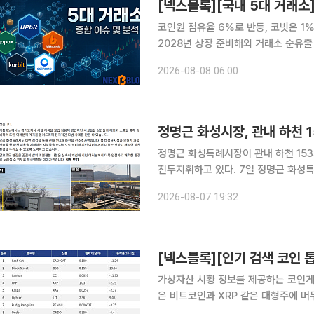
코인원 점유율 6%로 반등, 코빗은 1
2028년 상장 준비해외 거래소 순유출 560
자산거래소 경쟁 구도가 단순 거래량을 
2026-08-08 06:00
휴 안정성 확보로 빠르게 넓어지고 있다
정명근 화성시장, 관내 하천 
정명근 화성특례시장이 관내 하천 15
진두지휘하고 있다. 7일 정명근 화성특례시장이 자신의 페이스북을 통해 밝힌 내용에 따르면, 정 시
장은 관내 153개 하천을 전수조사했
2026-08-07 19:32
는 시설들을 순차적으로 정비해 시민
가상자산 시황 정보를 제공하는 코인게코(
은 비트코인과 XRP 같은 대형주에 
산하는 양상을 보였다. 대형주 가운데서는 XRP가 두드러졌다. XRP는 24시간 동안 2.29% 내렸