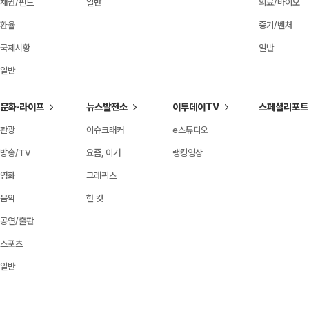
채권/펀드
일반
의료/바이오
환율
중기/벤처
국제시황
일반
일반
문화·라이프
뉴스발전소
이투데이TV
스페셜리포트
관광
이슈크래커
e스튜디오
방송/TV
요즘, 이거
랭킹영상
영화
그래픽스
음악
한 컷
공연/출판
스포츠
일반