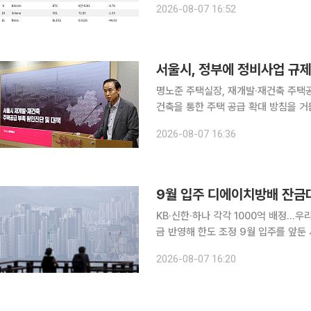
2026-08-07 16:52
지만 거래량은 14억4920만 달러에 
서울시, 정부에 정비사업 규제 
명노준 주택실장, 재개발·재건축 주택공급 부족 
건축을 통한 주택 공급 확대 방침을 거
와의 정책 엇박자 논란에 대해 정면 반
2026-08-07 16:36
가구 착공 목표에 차질이 없다는 입장이
9월 입주 디에이치방배 잔금
KB·신한·하나 각각 1000억 배정…
금 반영해 한도 조정 9월 입주를 앞둔 서울 서초구 ‘디에이치방배’에 주요 은행들이 3000억원 규모
의 잔금대출을 공급한다. 우리은행과 
2026-08-07 16:20
늘어날 전망이다. 7일 금융