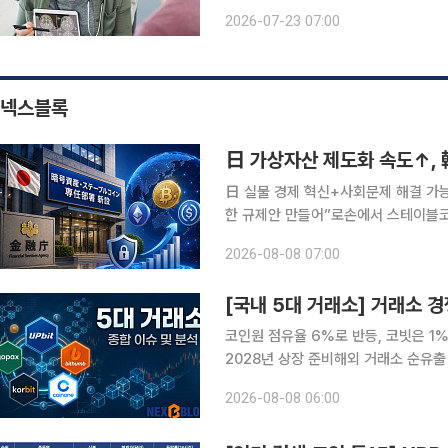
치료제 특징에 맞춰 의료 전달체계 자체를 바꾸려는 
2026-07-23 07:00
일(현지시간) '내셔널 알츠하이머 협력체(N
넥스블록
日 실물 경제 혁신+사회문제 해결 가
한 규제안 만들어”로손에서 스테이블코
확장 기회 준비 전략 필요” 오랜 기간 보수적인 태도를 유지해 온 일본 가상자산 시장이 스테이블코
2026-08-08 07:00
인의 실용성 검증을 계기로 활성화될 
[국내 5대 거래소] 거래소 
코인원 점유율 6%로 반등, 코빗은 1
2028년 상장 준비해외 거래소 순유출 560
자산거래소 경쟁 구도가 단순 거래량을 
2026-08-08 06:00
휴 안정성 확보로 빠르게 넓어지고 있다