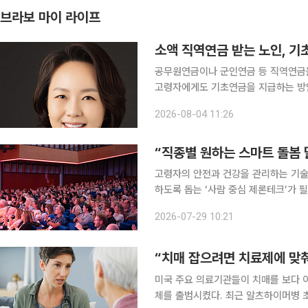
브라보 마이 라이프
소액 직역연금 받는 노인, 기
공무원연금이나 군인연금 등 직역연금
고령자에게도 기초연금을 지급하는 방안
득·재산 수준을 기준으로 수급 여부를 판단하자는 취지다. 백선희
2026-08-04 11:26
수급자도 일정한 소득·재산 요건을 충
“직종별 원하는 스마트 돌봄 
고령자의 안전과 건강을 관리하는 기술
하도록 돕는 ‘사람 중심 제론테크’가 필요하다는 의견이 
크놀로지학회 한국지부, 총신대학교와 함
2026-07-29 10:21
으로 개최했다. 제론테크(Gerontech
“치매 잡으려면 치료제에 맞
미국 주요 의료기관들이 치매를 보다 
체를 출범시켰다. 최근 알츠하이머병 