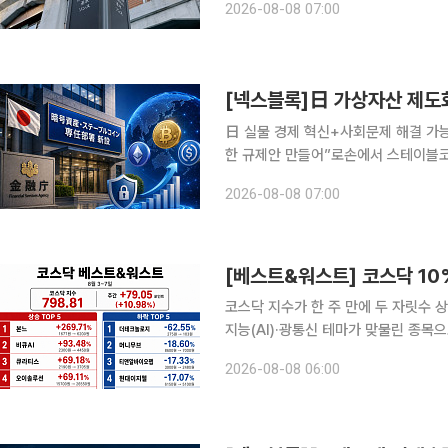
2026-08-08 07:00
정비하고 화장실 개선사업에 나서는 등
日 실물 경제 혁신+사회문제 해결 가
한 규제안 만들어”로손에서 스테이블코
확장 기회 준비 전략 필요” 오랜 기간 보수적인 태도를 유지해 온 일본 가상자산 시장이 스테이블코
2026-08-08 07:00
인의 실용성 검증을 계기로 활성화될 
코스닥 지수가 한 주 만에 두 자릿수 
지능(AI)·광통신 테마가 맞물린 종목
종목은 차익실현과 개별 악재가 겹치며 낙폭이 확대됐다. 8일 한국거
2026-08-08 06:00
코스닥 지수는 전주 대비 79.05포인트