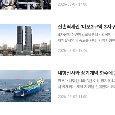
법령 개정을 다시 건의했다. 서울시는
2026-08-07 14:00
해 2031년까지 정비사업 31만 가구 
신촌역세권 '마포3구역 3지구
4차산업 청년창업교육센터ㆍ외국인주민센터 조성 서울시가 서울 마포구 지
재개발사업이 속도를 낸다. 사업시행인
궤도에 오른 것이다. 서울시는 제16차 정비사업 통합심의위원회를 열고 마포구 노고산동 31의 77
2026-08-07 13:46
일대 '신촌지역 마포3구역 3지구 도시
내항선사와 장기계약 화주에 
정부가 내항선사와 3년 이상 장기운송
서 공제하는 세제 지원을 신설한다. 
을 구축하기 위한 조치다. 해양수산부는 7일 연말까지 '해운법 시행령·시행규칙'을 정비해 내항 우수
2026-08-07 11:00
선·화주 인증제도를 내년 초 시행할 계