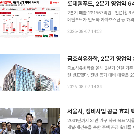
롯데웰푸드, 2분기 영업익 
2분기 매출 1조1557억원…전년比 8.
데웰푸드가 인도와 카자흐스탄 등 해외
89% 끌어올렸다. 원부자재 가격과 
2026-08-07 14:53
성을 개선했다. 롯데웰푸드는 올
금호석유화학, 2분기 영업익 
금호석유화학은 올해 2분기 연결 기준 
일 발표했다. 전년 동기 대비 매출은 27.9%, 
성고무는 2분기 매출 9871억원, 영업
2026-08-07 14:34
드(마진)가 개선된 영향이다. 장갑 제
서울시, 정비사업 공급 효과 백
2031년까지 31만 가구 착공 목표"서울 주택
개발·재건축을 통한 주택 공급 확대를 