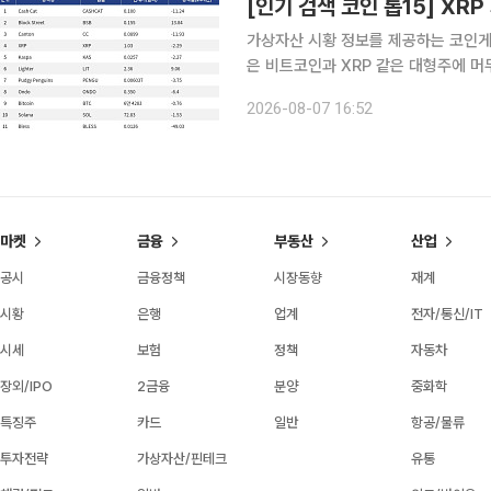
가상자산 시황 정보를 제공하는 코인게코(
은 비트코인과 XRP 같은 대형주에 
산하는 양상을 보였다. 대형주 가운데서는 XRP가 두드러졌다. XRP는 24시간 동안 2.29% 내렸
2026-08-07 16:52
지만 거래량은 14억4920만 달러에 
마켓
금융
부동산
산업
공시
금융정책
시장동향
재계
시황
은행
업계
전자/통신/IT
시세
보험
정책
자동차
장외/IPO
2금융
분양
중화학
특징주
카드
일반
항공/물류
투자전략
가상자산/핀테크
유통