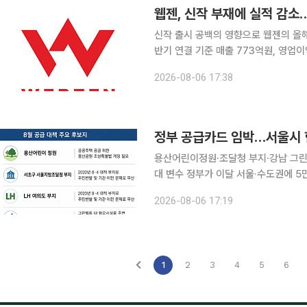
웹젠, 신작 부재에 실적 감소
신작 출시 공백의 영향으로 웹젠의 올해 상반
반기 연결 기준 매출 773억원, 영업이
4%, 영업이익은 26.8% 감소했다. 상반기 당기순이익은 기저효과로 지난해 같은 기간보다 89%
2026-08-06 17:38
증가했다. 2분기만 보면 매출은 380억
용산어린이정원·조달청 부지·강남 그린
대 변수 정부가 이달 서울·수도권에 5만 가구 이상을 추가 공급하는 내용을 담은 부동산 공급대책을
내놓을 전망이다. 용산어린이정원과 서
2026-08-06 17:19
남권 그린벨트 등이 유력 후보지로 거
1
2
3
4
5
6