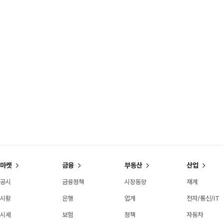
마켓
금융
부동산
산업
공시
금융정책
시장동향
재계
시황
은행
업계
전자/통신/IT
시세
보험
정책
자동차