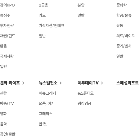
장외/IPO
2금융
분양
중화학
특징주
카드
일반
항공/물류
투자전략
가상자산/핀테크
유통
채권/펀드
일반
의료/바이오
환율
중기/벤처
국제시황
일반
일반
문화·라이프
뉴스발전소
이투데이TV
스페셜리포트
관광
이슈크래커
e스튜디오
방송/TV
요즘, 이거
랭킹영상
영화
그래픽스
음악
한 컷
공연/출판