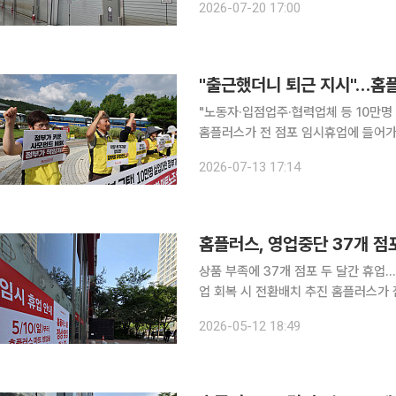
2026-07-20 17:00
불투명한 영업 재개를 기다리고 있다.
"출근했더니 퇴근 지시"…홈플
"노동자·입점업주·협력업체 등 10만명
홈플러스가 전 점포 임시휴업에 들어가
마트산업노동조합은 13일 서울 청와대
2026-07-13 17:14
노동자와 입점업주, 납품·협력업체 종
홈플러스, 영업중단 37개 점
상품 부족에 37개 점포 두 달간 휴업
업 회복 시 전환배치 추진 홈플러스가 잠정적으로 영업을 중단한 37개 점포 직원들에게 평균임금의
70%에 해당하는 휴업수당을 지급한다
2026-05-12 18:49
전환배치를 추진