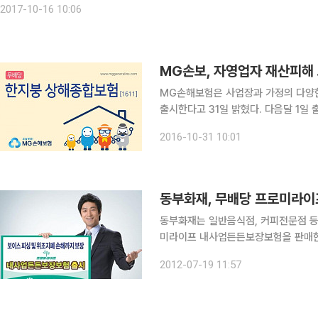
2017-10-16 10:06
MG손보, 자영업자 재산피해 
MG손해보험은 사업장과 가정의 다양한 
출시한다고 31일 밝혔다. 다음달 1일 출시되는 이 상품은 주택 물건만을 취급하는 기존 상해종합 상
품들과는 달리, 사업장과 사업주에 대한 각
2016-10-31 10:01
일반음식점, 소형판매시설, 위락시설 등
동부화재, 무배당 프로미라이프
동부화재는 일반음식점, 커피전문점 
미라이프 내사업든든보장보험을 판매한다고 19일 밝혔다. 프로미라이프 내사업든든보장보험은 위
험대비에 취약한 중소 개인사업자를 위
2012-07-19 11:57
입을 통해 사업장의 각종 재산손해, 배