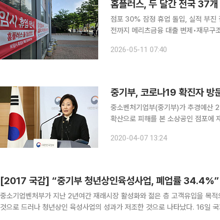
홈플러스, 두 달간 전국 37개
점포 30% 잠정 휴업 돌입, 실적 부
전까지 메리츠금융 대출 변제•재무구조 개선 주력 홈플러스가 실적 악화의 
점포의 약 3분의 1에 달하는 매장의 
2026-05-11 07:40
홈플러스는 10일부터 7월 3일까지 약 
중기부, 코로나19 확진자 방문
중소벤처기업부(중기부)가 추경예산 2
확산으로 피해를 본 소상공인 점포에 재
터 실시한다. 7일 중기부에 따르면 이번 사업은 코로나19 확진자 방문 등에 따라 매출 감소 등 피해
2020-04-07 13:24
를 본 점포(확진자 방문점포, 사업주가
[2017 국감] “중기부 청년상인육성사업, 폐업률 34.4%”
중소기업벤처부가 지난 2년여간 재래시장 활성화와 젊은 층 고객유입을 목적으
것으로 드러나 청년상인 육성사업의 성과가 저조한 것으로 나타났다. 16일 국회 산업통상자원중소벤처기업위원회 소속 더불어민주당 송기
헌 의원(원주을)이 중소벤처기업부로부터 받은 자료를 분석한 결과 중기부가 1