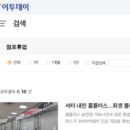
검색
전체
1주
1개월
1년
직접입력
검색결과 총
10
건
셔터 내린 홈플러스…회생 불씨
홈플러스 금천점 가보니전국 점포 휴업에
러스가 2000억원의 긴급 자금을 확보
춰 있다. 전국 점포가 문을 닫은 사이