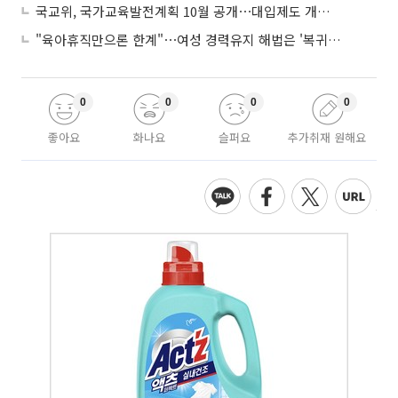
국교위, 국가교육발전계획 10월 공개⋯대입제도 개편 공론화 추진
"육아휴직만으론 한계"⋯여성 경력유지 해법은 '복귀 후 유연근무’
0
0
0
0
좋아요
화나요
슬퍼요
추가취재 원해요