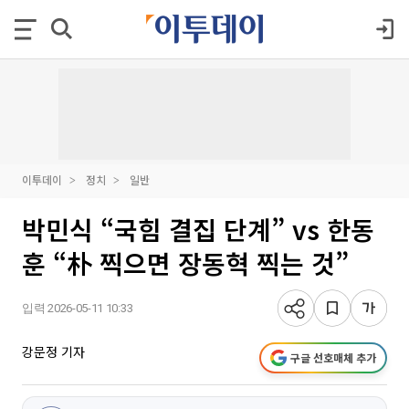
이투데이
정치
일반
박민식 “국힘 결집 단계” vs 한동
훈 “朴 찍으면 장동혁 찍는 것”
입력 2026-05-11 10:33
강문정 기자
구글 선호매체 추가