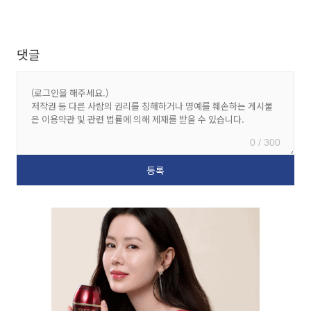
댓글
0 / 300