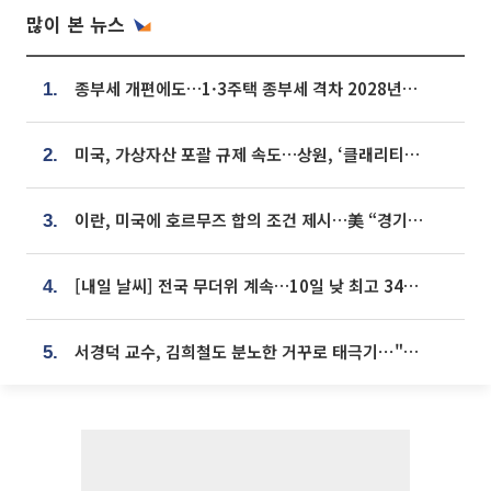
많이 본 뉴스
종부세 개편에도…1·3주택 종부세 격차 2028년부터 확대
1.
미국, 가상자산 포괄 규제 속도…상원, ‘클래리티법’ 9월 절차투표 추진
2.
이란, 미국에 호르무즈 합의 조건 제시…美 “경기 아직 안 끝나” [종합]
3.
[내일 날씨] 전국 무더위 계속…10일 낮 최고 34도 육박
4.
서경덕 교수, 김희철도 분노한 거꾸로 태극기⋯"엉터리는 아냐, 아쉬울 뿐"
5.