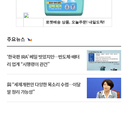
주요뉴스
‘한국판 IRA’ 베일 벗었지만…반도체·배터
리 업계 “시행령이 관건”
與 “세제개편안 다양한 목소리 수렴…이달
말 정리 가능성”