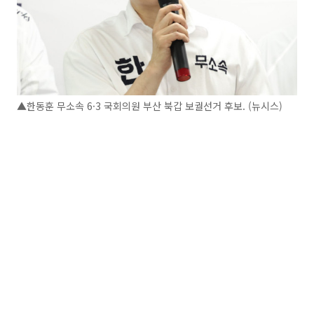
▲한동훈 무소속 6·3 국회의원 부산 북갑 보궐선거 후보. (뉴시스)