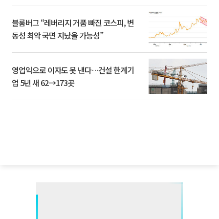
블룸버그 “레버리지 거품 빠진 코스피, 변
동성 최악 국면 지났을 가능성”
영업익으로 이자도 못 낸다…건설 한계기
업 5년 새 62→173곳