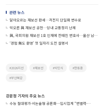
관련 뉴스
달아오르는 재보선 판세…격전지 단일화 변수로
막오른 與 재보선 공천…당내 교통정리 난제
與, 국회의원 재보선 1호 인재에 전태진 변호사…울산 남갑 출마
‘경험 無도 환영’ 첫 일자리 도전 설명서
#2026지선
#재보선
#박민식
#한동훈
#부산북갑
강문정 기자의 주요 뉴스
수능 절대평가·서논술형 공론화⋯입시업계 “변별력·사교육 대책 먼저”