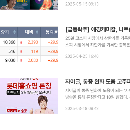
2025-05-15 09:13
응시켜 생기는 진동으로 체내 생체 
[급등락주] 애경케미칼, 나트
25일 코스피 시장에서 상한가를 기록한
스피 시장에서 하한가를 기록한 종목은 없었다. 애경케미칼은 전 거래일보다 2
360원에 마감했다. 최근 중국과 러시아에서 나트륨이온 배터리 기술이 주목받으면서 관련 소재를
2025-04-25 16:40
자이글, 통증 완화 도움 고주
자이글이 통증 완화에 도움이 되는 ‘자
방송을 통해 론칭한다고 18일 밝혔다. 롯데홈쇼핑 간판 스타 박현태 쇼호스트와 함께 진행할 론칭
방송에서는 제품에 대한 실제 체험담을
2025-03-18 08:43
것