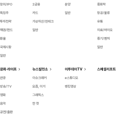
장외/IPO
2금융
분양
중화학
특징주
카드
일반
항공/물류
투자전략
가상자산/핀테크
유통
채권/펀드
일반
의료/바이오
환율
중기/벤처
국제시황
일반
일반
문화·라이프
뉴스발전소
이투데이TV
스페셜리포트
관광
이슈크래커
e스튜디오
방송/TV
요즘, 이거
랭킹영상
영화
그래픽스
음악
한 컷
공연/출판