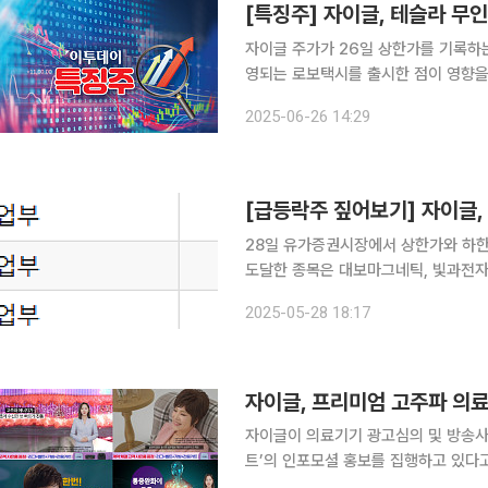
[특징주] 자이글, 테슬라 무
자이글 주가가 26일 상한가를 기록하는
영되는 로보택시를 출시한 점이 영향을 
날 오후 2시28분 자이글은 전 거래일 
2025-06-26 14:29
따르면 테슬라는 지난 22일(현지시간)
[급등락주 짚어보기] 자이글,
28일 유가증권시장에서 상한가와 하한가를 기록한 종목
도달한 종목은 대보마그네틱, 빛과전자, 자이글 등 3개 
29.99% 오른 1만8120원에 거래를 마쳤
2025-05-28 18:17
이글은 각각 29.95%, 29.90% 상
자이글, 프리미엄 고주파 의료
자이글이 의료기기 광고심의 및 방송사
트’의 인포모셜 홍보를 집행하고 있다고
며 시청자의 관심과 반응이 높아지고 있다. 자이글 온 네스트는 고주파 기술을 활용하여