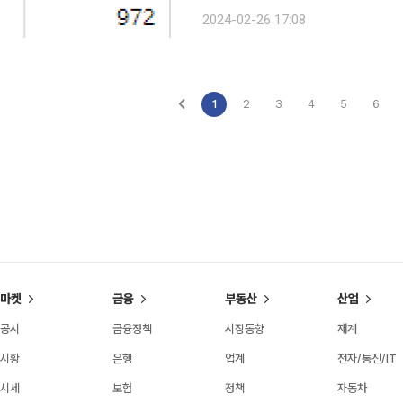
장에서는 5종목이 상한가를 기록했다. 코셈은 29.94% 상승한 3만3200원을 기록했다. 코셈
2024-02-26 17:08
1
2
3
4
5
6
마켓
금융
부동산
산업
공시
금융정책
시장동향
재계
시황
은행
업계
전자/통신/IT
시세
보험
정책
자동차