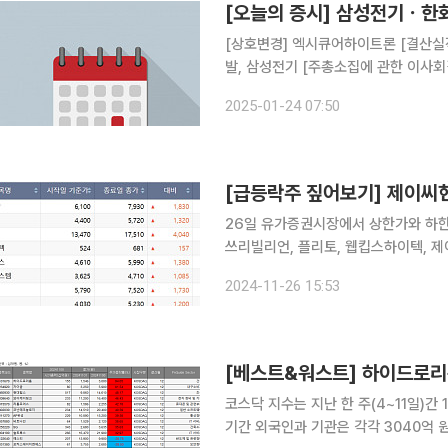
[오늘의 증시] 삼성전기ㆍ
[상호변경] 엑시큐어하이트론 [결산실적 공시 예정] 에스원, 호텔신라, 한화오션, HDC현대산업개
발, 삼성전기 [주총소집에 관한 이사회결의, 주주총회] 케이티알파, 국도화학, 롯데에너지머티리얼
즈 [불성실공시 법인지정] 자이글
2025-01-24 07:50
26일 유가증권시장에서 상한가와 하한가를 기록한 종목
쓰리빌리언, 플리토, 웹킵스하이텍, 제
목이 상한가를 나타냈다. 하한가는 없었다. 이날 비보존 제약은 전 거래일 대비 30% 오른
2024-11-26 15:53
에 거래를 마쳤다. 비보존 제약은 도널
[베스트&워스트] 하이드로리
코스닥 지수는 지난 한 주(4~11일)간 1
기간 외국인과 기관은 각각 3040억 원