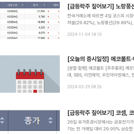
한국거래소에 따르면 4일 코스피 시장에서 상한
처셀(29.82%), 노랑풍선(29.89%)
(29.98%), 코윈테크(29.98%) 6개 
2024-11-04 18:10
서 미국 식품의약국(FDA)의 첨단재생
[오늘의 증시일정] 에코볼트·
[분할·합병] 에코볼트 [주주총회] 깨끗한나라, 이화산업, 한국주철관공업, HD한국조선해양, HD현
대, SBS, 이연제약, 우진아이엔에스
이엠, 코아스, 대원화성, 시디즈, 상
2024-03-29 08:26
코오롱플라스틱, 윌비스, 삼화페인트공업
[급등락주 짚어보기] 코셈, 
26일 유가증권시장에서는 금호전기가 상
기는 전 거래일 대비 29.95% 상승한 9