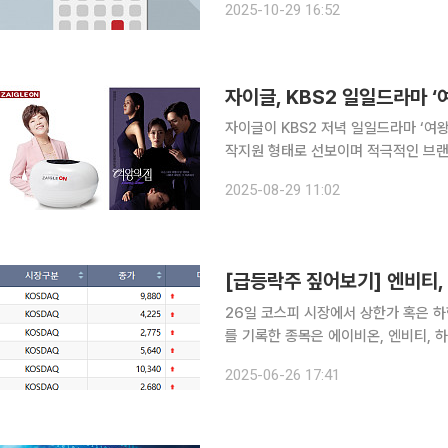
2025-10-29 16:52
소 "자이글, 15영업일 내 실질심사 대
자이글, KBS2 일일드라마 ‘
자이글이 KBS2 저녁 일일드라마 ‘여
작지원 형태로 선보이며 적극적인 브랜
지와 드라마 내 PPL을 통해 진행되며, 
2025-08-29 11:02
86회에 송출될 예정이다. ‘
26일 코스피 시장에서 상한가 혹은 하한가를 기록한 
를 기록한 종목은 에이비온, 엔비티,
틱스 등 6종목이다. 에이비온과 텔콘RF제약은 3일 연속 상한가다. 에이비온이 24일 총 1조8000
2025-06-26 17:41
억 원 규모 신약 라이센스 계약을 체