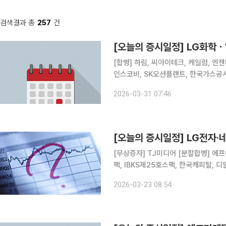
검색결과 총
257
건
[오늘의 증시일정] LG화
[합병] 하림, 씨아이테크, 케일럼, 엔젠바이오 [상호변경] 인티큐브 [주주총회] 
인스코비, SK오션플랜트, 한국가스공사
해양, 벽산, SUN&L, KC그린홀딩스
2026-03-31 07:46
풀무원, 태경산업, 강원랜드, 영흥, 황
[오늘의 증시일정] LG전자·
[무상증자] TJ미디어 [분할합병] 에프
팩, IBKS제25호스팩, 한국캐피탈, 디알
온켐텍, 와이엠씨, 중앙에너비스, 아이
2026-03-23 08:54
오로스테크놀로지, 링크제니시스, 한