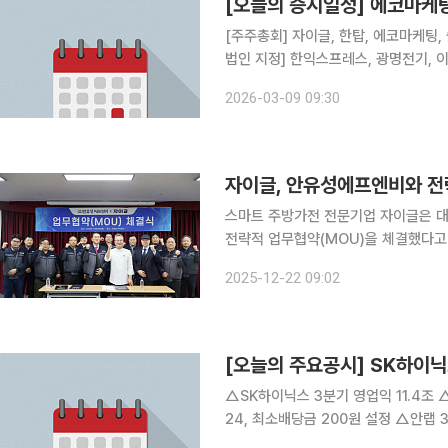
[오늘의 증시일정] 에코마
[주주총회] 자이글, 한탑, 에코마케팅, 솔본 [감사보고서 제출 현황] 미원화학, 세니젠
법인 지정] 한익스프레스, 광명전기,
2026-03-09 09:30
자이글, 안유성에프엔비와 전
스마트 주방가전 전문기업 자이글은 
전략적 업무협약(MOU)을 체결했다고 22일 밝혔다. 19일 인천 자이
행된 이번 협약은 자이글의 기술력과 
2025-12-22 09:02
정간편식(HMR) 등 사업 확대를 위한
[오늘의 주요공시] SK하이
△SK하이닉스 3분기 영업익 11.4조
24, 최소배당금 200원 설정 △안랩
해양플랜트용 고박장치 80억 수주 △