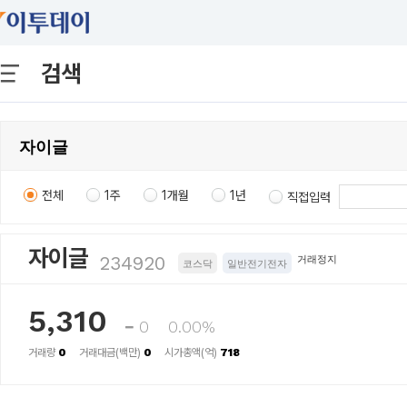
검색
전체
1주
1개월
1년
직접입력
자이글
234920
거래정지
코스닥
일반전기전자
5,310
0
0.00%
거래량
0
거래대금(백만)
0
시가총액(억)
718