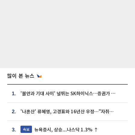
많이 본 뉴스
'불안과 기대 사이' 널뛰는 SK하이닉스…증권가 "HBM4·LTA 기반 펀터멘털 견고"
1.
'나혼산' 류혜영, 고경표와 16년산 우정…"자취방서 부모님과 마주쳐"
2.
뉴욕증시, 상승...나스닥 1.3% ↑
속보
3.