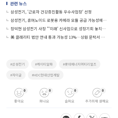
관련 뉴스
삼성전기, '근로자 건강증진활동 우수사업장' 선정
삼성전기, 휴머노이드 로봇용 카메라 모듈 공급 가능성에 주목
장덕현 삼성전기 사장 "'미래' 신사업으로 성장기회 놓치지 않을 것"
美 클래리티 법안 연내 통과 가능성 13%…상원 문턱서 제동
#삼성전기
#케이티알파
#롯데에너지머티리얼즈
#자이글
#HDC현대산업개발
0
0
0
0
좋아요
화나요
슬퍼요
추가취재 원해요