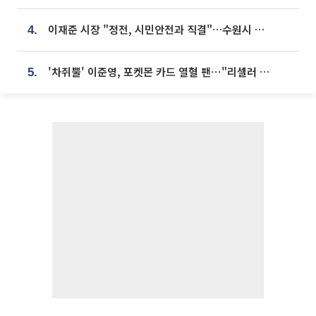
이재준 시장 "정전, 시민안전과 직결"…수원시 비상대응체계 가동
4.
'차쥐뿔' 이준영, 포켓몬 카드 열혈 팬⋯"리셀러 처단할 것"
5.