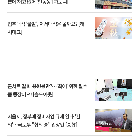
쁜데 재고 없어 ‘발동동’[가보니]
입추매직 '불발', 처서매직은 올까요? [해
시태그]
콘서트 갈 때 응원봉만?⋯'최애' 위한 필수
품 등장이오! [솔드아웃]
서울시, 정부에 정비사업 규제 완화 '건
의'⋯국토부 "협의 중" 입장만 [종합]