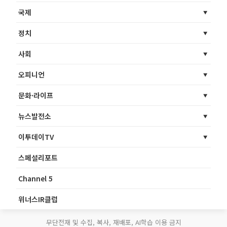
국제
정치
사회
오피니언
문화·라이프
뉴스발전소
이투데이TV
스페셜리포트
Channel 5
위너스IR클럽
무단전재 및 수집, 복사, 재배포, AI학습 이용 금지