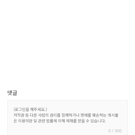
댓글
0 / 300