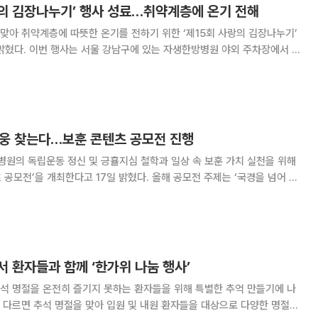
의 김장나누기’ 행사 성료…취약계층에 온기 전해
아 취약계층에 따뜻한 온기를 전하기 위한 ‘제15회 사랑의 김장나누기’
원 야외 주차장에서 진
자생한방병원 임직원들과 서울 경기권 자생봉사단 50여 명이 참여했다. 올
 김장나누기 행사는 2009년부터 지역사
영웅 찾는다…보훈 콘텐츠 공모전 진행
원의 독립운동 정신 및 긍휼지심 철학과 일상 속 보훈 가치 실천을 위해
개최한다고 17일 밝혔다. 올해 공모전 주제는 ‘국경을 넘어 함
을 초월해 대한민국 자유와 평화를 위해 헌신한 인물들을 조명한다. 독립운
라 현대 사회에서 평화와 인류애를
 환자들과 함께 ‘한가위 나눔 행사’
석 명절을 온전히 즐기지 못하는 환자들을 위해 특별한 추억 만들기에 나