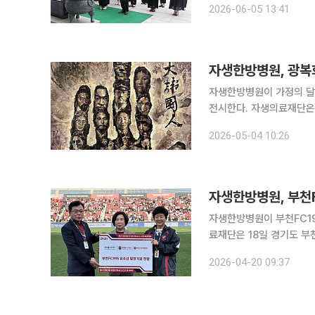
2026-06-05 13:41
가자들은 현충탑에 헌화와
자생한방병원이 가정의 달
전시한다. 자생의료재단은 서울 영등포구 광복회관에서 ‘일상 속 자랑스러운 대한민국 영웅들’이라
는 주제의 보훈 작품을 전시하고 있다고 4일 밝혔
2026-05-04 10:26
보훈부가 후원하고 자생의
자생한방병원, 부천
자생한방병원이 부천FC199
료재단은 18일 경기도 부
달식’을 진행했다고 20일
2026-04-20 09:37
자 등을 