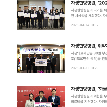
자생한방병원, ‘20
자생한방병원이 국가를 위
전 시상식을 개최했다. 자생의료재단은 13일 경기 성남시 자생메디바이오센터에서 ‘제5회 2026
보훈 콘텐츠 공모전 시상식
2026-04-14 10:07
시상자로 나섰으며 관련 
자생한방병원, 취약
자생의료재단은 30일 부
포(1500만원 상당)를 전달했다고 31일 밝혔다. 부
식 자생의료재단 사회공헌
2026-03-31 10:29
박선욱 부산사회복지공동모
자생한방병원, ‘화물
자생한방병원이 위험을 무
의료비를 지원했다. 자생의료재단은 23일 경기도 고양시청에서 ‘화물차 사고 의인’ 양명덕 씨 가족