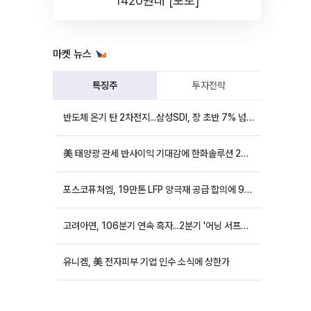
1420원대 [포토]
마켓 뉴스
특징주
투자전략
반도체 온기 탄 2차전지...삼성SDI, 장 초반 7% 넘게 껑충
美 태양광 관세 반사이익 기대감에 한화솔루션 20%대·OCI홀딩스 14%대 급등
포스코퓨처엠, 19만톤 LFP 양극재 공급 합의에 9%대 강세
고려아연, 106분기 연속 흑자...2분기 '어닝 서프라이즈'에 장 초반 12%대 강세
유니켐, 美 전자피부 기업 인수 소식에 상한가