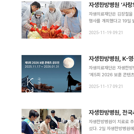
자생한방병원 ‘사랑
자생의료재단은 김장철을 맞
행사를 개최했다고 19일 밝혔다. 이번 행사는 서울 강남구에 있는 자생한방병
행됐으며, 자생의료재단·
2025-11-19 09:21
해로 15회를 맞는 사랑의
자생한방병원, K-
자생의료재단은 자생한방병
‘제5회 2026 보훈 콘텐츠 공모전’을 
께한 K-영웅’이다. 국경
2025-11-17 09:21
동과 6·25전쟁뿐만 아니
자생한방병원, 전국서
자생한방병원이 치료로 추
섰다. 2일 자생한방병원에 다르면 추석 명절을 맞아 입원 및 내원 환자들을 대상으로 다양한 명절