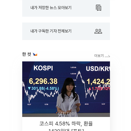
내가 저장한 뉴스 모아보기
내가 구독한 기자 전체보기
한 컷
코스피 4.58% 하락, 환율