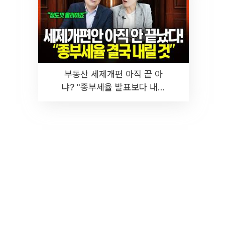
부동산 세제개편 아직 끝 아
냐? "종부세율 발표보다 내릴
것" 장기거주·양도세 전망 I 집
땅지성 I 김인만, 진미윤