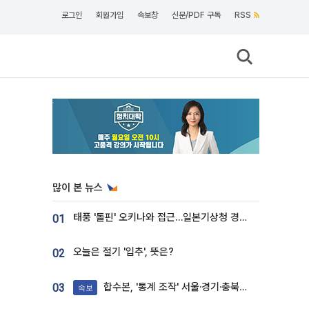
로그인
회원가입
속보창
신문/PDF 구독
RSS
많이 본 뉴스
태풍 '돌핀' 오키나와 접근…일본기상청 경로 업데이트
01
오늘은 절기 '입추', 뜻은?
02
합수본, '통계 조작' 서울·경기·충북 선관위 등 추가 압수수색
03
속보