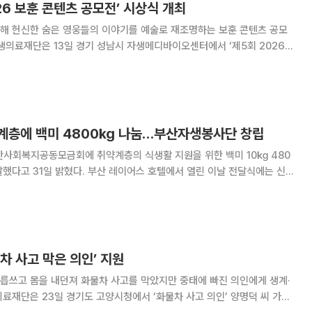
26 보훈 콘텐츠 공모전’ 시상식 개최
해 헌신한 숨은 영웅들의 이야기를 예술로 재조명하는 보훈 콘텐츠 공모
’을 진행했다고 14일 밝혔다. 이날 시상식에는 신민식 사회공헌위원장이
기관 주요 인사들이 참석해 수상자들을 격려했다
계층에 백미 4800㎏ 나눔…부산자생봉사단 창립
산사회복지공동모금회에 취약계층의 식생활 지원을 위한 백미 10㎏ 480
산 레이어스 호텔에서 열린 이날 전달식에는 신민
위원장, 김하늘 부산자생한방병원장, 정태기 부산광역시청 사회복지국장,
금회 사무처장 등 각 기관의 주요 관계자들이
차 사고 막은 의인’ 지원
릅쓰고 몸을 내던져 화물차 사고를 막았지만 중태에 빠진 의인에게 생계·