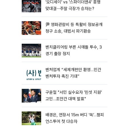
'오디세이' vs '스파이더맨4' 흥행
맞대결⋯주말 극장가 승자는?
尹 영화관람비 등 특활비 정보공개
청구 소송, 대법서 파기환송
벤치클리어링 부른 시애틀 투수, 3
경기 출장 정지
벤처업계 “세제개편안 환영…민간
벤처투자 촉진 기대”
구윤철 "서민 실수요자 '핀셋 지원'
고민…조만간 대책 발표"
배경은, 연장서 15m 버디 ‘쏙’…챔피
언스투어 첫 다승자