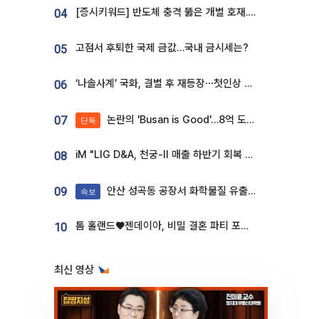
[증시키워드] 반도체 충격 뚫은 개별 호재...포스코퓨처엠·에코프로·한화솔루션 '눈길'
04
고점서 후퇴한 국제 금값…국내 금시세는?
05
‘나솔사계’ 국화, 결별 후 재등장⋯첫인상 투표 휩쓸고 ‘인기녀’ 등극
06
논란의 'Busan is Good'…8억 도시브랜드, 용산 대통령실 CI 업체가 수행
07
단독
iM "LIG D&A, 천궁-II 매출 하반기 회복 전망…방산 톱픽 유지"
08
안산 성곡동 공장서 화학물질 유출 사고 발생
09
속보
톰 홀랜드♥젠데이아, 비밀 결혼 파티 포착⋯호텔 대관비만 9억
10
최신 영상