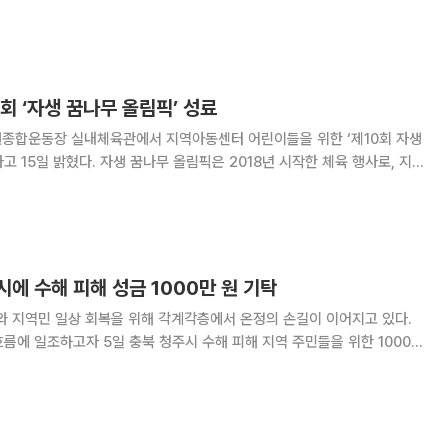
행사는 광주·노원·대전·보라매·부산·분당·안산·인천·잠실·해운대자생한방
병원 등 전국 10개 병원에서 진행됐다. 보라매자생한방병원은 의료진
회 ‘자생 꿈나무 올림픽’ 성료
원종합운동장 실내체육관에서 지역아동센터 어린이들을 위한 ‘제10회 자생
림픽은 2018년 시작한 체육 행사로, 지
강증진과 정서적 성장을 위한 취지로 개최됐다. 코로나19 팬데믹 시기
외하고 매년 1~2회씩 자생한방병원이 소
에 수해 피해 성금 1000만 원 기탁
와 지역민 일상 회복을 위해 각계각층에서 온정의 손길이 이어지고 있다.
름에 일조하고자 5일 충북 청주시 수해 피해 지역 주민들을 위한 1000만
청사에서 진행됐으며 이범석 청
방병원 병원장 등 양 기관 주요 관계자