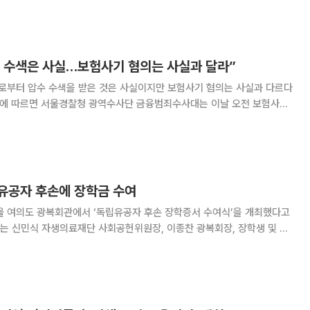
기 위해 마련됐다. 이번 인턴십에는 미국 UCLA(Uni
 수색은 사실…보험사기 혐의는 사실과 달라”
로부터 압수 수색을 받은 것은 사실이지만 보험사기 혐의는 사실과 다르다
받는 서울 강남구 소재 자생의료재단과 자생한방병원 등에 수사관을 보내
 수색을 진행했다. 이에 대해 자생한방병원은 이날 입장문을 통해 “현
유공자 후손에 장학금 수여
울 여의도 광복회관에서 ‘독립유공자 후손 장학증서 수여식’을 개최했다고
에는 신민식 자생의료재단 사회공헌위원장, 이종찬 광복회장, 장학생 및 학
고, 안정적인
련됐다. 재단은 선발된 총 5명의 장학