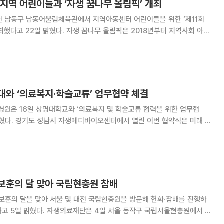
지역 어린이들과 ‘자생 꿈나무 올림픽’ 개최
천 남동구 남동어울림체육관에서 지역아동센터 어린이들을 위한 ‘제11회
생 꿈나무 올림픽은 2018년부터 지역사회 아동
양을 위해 이어져 온 체육 행사다. 매년 1~2회씩 자생한방병원이 위치한
열렸으며, 지금까지 약 4500명의 어
대와 ‘의료복지·학술교류’ 업무협약 체결
원은 16일 상명대학교와 ‘의료복지 및 학술교류 협력을 위한 업무협
 협약식은 미래 의
양성과 교직원·학생의 건강 증진을 위해 마련됐다. 협약식에는 신민식 자
과 김종희 상명대학교 총장을 비롯해 각 기관 주요
보훈의 달 맞아 국립현충원 참배
보훈의 달을 맞아 서울 및 대전 국립현충원을 방문해 헌화·참배를 진행하
4일 서울 동작구 국립서울현충원에서 재
사단 회장단 등 총 20명이 참여한 가운데 헌화·참배 활동을 진행했다. 참