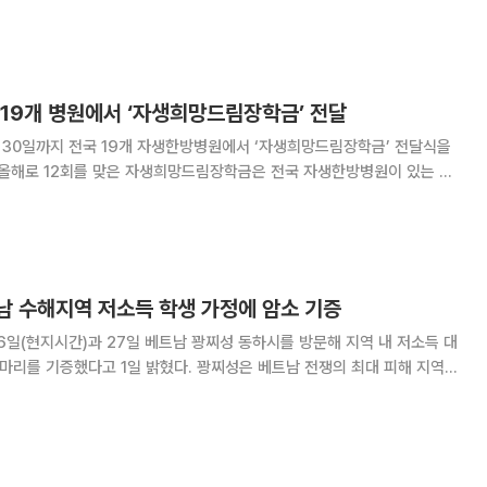
일 밝혔다. 양 씨(68세)는 지난달 27일 경기 고양시
서 제동 풀린 1톤(t) 화물차
 19개 병원에서 ‘자생희망드림장학금’ 전달
 30일까지 전국 19개 자생한방병원에서 ‘자생희망드림장학금’ 전달식을
 가운데 학업 열정이 뛰어난 학생들을 대상으로 장학금을 지원하는 사회공
학업에 제약을 받는 학생들의 교육과 건강한 성
남 수해지역 저소득 학생 가정에 암소 기증
일(현지시간)과 27일 베트남 꽝찌성 동하시를 방문해 지역 내 저소득 대
 1일 밝혔다. 꽝찌성은 베트남 전쟁의 최대 피해 지역
무기 후유증이 여전한 곳이다. 최근엔 태풍, 폭우 등 자연재해가 겹치면서
유지하는 주민들의 어려움이 커진 상