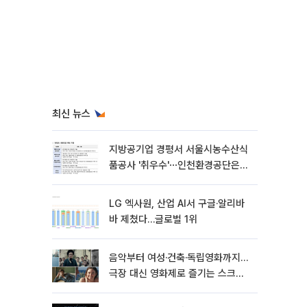
최신 뉴스
지방공기업 경평서 서울시농수산식
품공사 '취우수'⋯인천환경공단은
'낙제점'
LG 엑사원, 산업 AI서 구글·알리바
바 제쳤다…글로벌 1위
음악부터 여성·건축·독립영화까지…
극장 대신 영화제로 즐기는 스크린
여행[주말&]