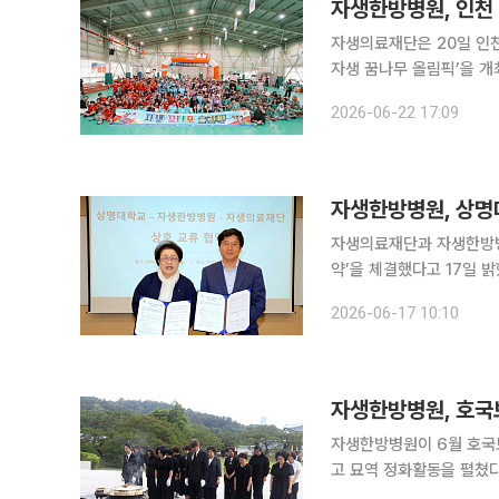
자생한방병원, 인천 
자생의료재단은 20일 인
자생 꿈나무 올림픽’을 개최했다고 22일 밝혔다. 자
들의 건강 증진과 정서 함
2026-06-22 17:09
전국 각 지역을 순회하며 
자생한방병원, 상명
자생의료재단과 자생한방병
약’을 체결했다고 17일 밝혔다. 경기도 성남시 자생메디바이오센터에서 열린 이번
료 수요에 부합하는 인재 
2026-06-17 10:10
생의료재단 사회공헌위원장
자생한방병원, 호국
자생한방병원이 6월 호국
고 묘역 정화활동을 펼쳤다고 5일 밝혔다. 자생의료재단은 
단 임직원과 수도권 자생봉