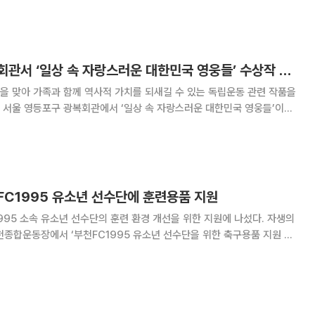
 분향을 하며 조국을 위해 희생한 순국선열들
자생한방병원, 광복회관서 ‘일상 속 자랑스러운 대한민국 영웅들’ 수상작 전시
을 맞아 가족과 함께 역사적 가치를 되새길 수 있는 독립운동 관련 작품을
다. 이번 전시는 지난해 광복 80주년을 맞아 국가
료재단이 주최한 ‘제4회 보훈 콘텐츠 공
FC1995 유소년 선수단에 훈련용품 지원
5 소속 유소년 선수단의 훈련 환경 개선을 위한 지원에 나섰다. 자생의
천종합운동장에서 ‘부천FC1995 유소년 선수단을 위한 축구용품 지원 전
 밝혔다. 이날 행사에는 두 기관의 주요 관계자들이 참석해 선수단과 지도
격려했다. 이번 사업은 미래의 축구 국가대표를 꿈꾸는