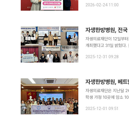
에게 긴급 지원금 1000만원을 전달했다고 24
2026-02-24 11:00
일산서구 대화동의 한 도로에
자생한방병원, 전국
자생의료재단이 12일부터
개최했다고 31일 밝혔다. 올해로 12회를 맞은 자생희망드림장학금은 전국 자생한방병원이 있는 지
역 저소득층 아동·청소년
2025-12-31 09:28
헌 사업이다. 이를 통해 
자생한방병원, 베트
자생의료재단은 지난달 26
학생 가정 10곳에 암소 10마리를 기증했다고
중 하나로, 고엽제와 화학
2025-12-01 09:51
농업을 기반으로 생계를 