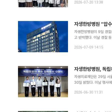
2026-07-20 13:38
유하
자생한방병원 “압수
자생한방병원이 9일 경찰
고 반박했다. 이날 경찰 등에 따르면 서울경찰청 광역수사단 금융범죄수사대는 이날 오전 보험사기
방지특별법 위반 혐의를 
2026-07-09 14:15
압수
자생한방병원, 독립
자생의료재단은 29일 서
30일 밝혔다. 이날 행사
부모 등 30여 명이 참석했다. 이번 장학사업은 독립유공자 후손들의 경제적 부담을 덜
2026-06-30 11:31
학업 환경을 조성하고자 마