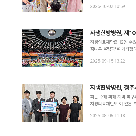
이벤트를 진행했다. 이번 
2025-10-02 10:59
자생한방병원, 제10
자생의료재단은 12일 수
꿈나무 올림픽’을 개최했다고 15일 밝혔다. 자생 꿈나무 올
역아동센터 어린이들의 건
2025-09-15 13:22
(2020~2021년)를 제
자생한방병원, 청주시
최근 수해 피해 지역 복구
자생의료재단도 이 같은 흐
원의 성금을 기탁했다고 6일 밝혔다. 이번 전달식은 청주시청 임시
2025-08-06 11:18
주시장, 최우성 청주자생한