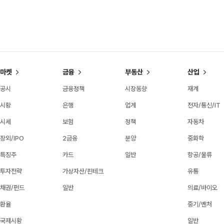
마켓
금융
부동산
산업
공시
금융정책
시장동향
재계
시황
은행
업계
전자/통신/IT
시세
보험
정책
자동차
장외/IPO
2금융
분양
중화학
특징주
카드
일반
항공/물류
투자전략
가상자산/핀테크
유통
채권/펀드
일반
의료/바이오
환율
중기/벤처
국제시황
일반