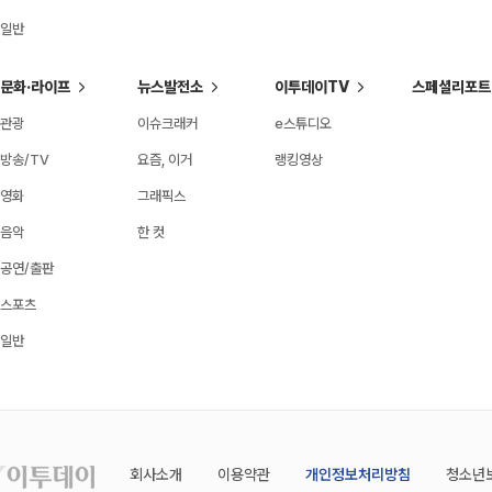
일반
문화·라이프
뉴스발전소
이투데이TV
스페셜리포트
관광
이슈크래커
e스튜디오
방송/TV
요즘, 이거
랭킹영상
영화
그래픽스
음악
한 컷
공연/출판
스포츠
일반
회사소개
이용약관
개인정보처리방침
청소년