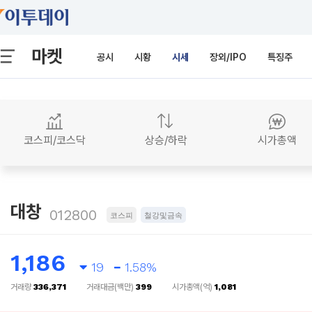
마켓
공시
시황
시세
장외/IPO
특징주
코스피/코스닥
상승/하락
시가총액
대창
012800
코스피
철강및금속
1,186
19
1.58%
거래량
336,371
거래대금(백만)
399
시가총액(억)
1,081