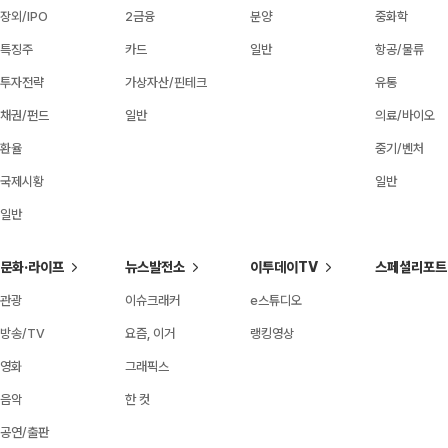
장외/IPO
2금융
분양
중화학
특징주
카드
일반
항공/물류
투자전략
가상자산/핀테크
유통
채권/펀드
일반
의료/바이오
환율
중기/벤처
국제시황
일반
일반
문화·라이프
뉴스발전소
이투데이TV
스페셜리포트
관광
이슈크래커
e스튜디오
방송/TV
요즘, 이거
랭킹영상
영화
그래픽스
음악
한 컷
공연/출판