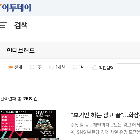
검색
전체
1주
1개월
1년
직접입력
검색결과 총
258
건
숏폼·밈·공동개발까지…'보는 광고'에
계, SNS 브랜딩 경쟁 치열 유명 모델을 앞세운 광고 영상과 신제품 사진을 일방적으로 게시하며 보
여주기에 급급했던 화장품업계가 사회관