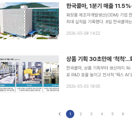
한국콜마, 1분기 매출 11.5%
화장품 제조자개발생산(ODM) 기업 한
최대 실적을 기록했다. 8일 한국콜마는 연결 기준 1분기 매출이 7280억원으로 전년 동기 대비
11.5% 증가, 영업이익은 같은 기간 3
2026-05-08 14:22
익도 600억원으로 1년 전보다 158.7
상품 기획 30초만에 ‘척척’..
한국콜마, 상품 기획부터 생산까지 'A
로 R&D 효율 높이고 전사적 '웍스 A
소 K뷰티의 글로벌 확장세가 이어지는 가운데 국내 화장품 제조자개발생산(ODM) 기업들이 인공지
2026-05-03 18:00
능(AI) 접목을 새로운 경쟁력으로 내
1
2
3
4
5
6