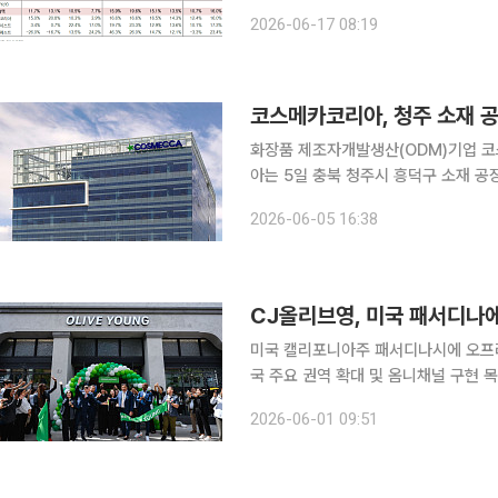
장품 업황 Peak-out 우려, 이란 
2026-06-17 08:19
21% 성장하며 여전히 견조한 우상향
코스메카코리아, 청주 소재 공
화장품 제조자개발생산(ODM)기업 코스메카
아는 5일 충북 청주시 흥덕구 소재 공
다. 양수금액은 지난해 말 연결 기준 자산총액(6
2026-06-05 16:38
한 생산능력(CAPA) 확대를 넘어 K뷰
미국 캘리포니아주 패서디나시에 오프라
국 주요 권역 확대 및 옴니채널 구현 목
CJ올리브영이 미국 캘리포니아주 패서
2026-06-01 09:51
센추리시티 쇼핑몰에 추가 매장을 선뵈