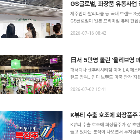
GS글로벌, 화장품 유통사업
제주인디·탈리다쿰 등 국내 브랜드 3
GS글로벌이 일본 프리미엄 뷰티 편집숍 
벌은 24일부터 일본 전역의 코스메키
2026-07-16 08:42
디, 탈리다쿰, 프리티액츄얼리 등 3개
日서 5만명 몰린 '올리브영 
패서디나·센추리시티점 이어 LA 페스타
랜드 참여…인디 브랜드 미국 안착 지원 일본에서 5만명 이상이 찾은 ‘올리브영 페스타’가 미국
무대를 넓힌다. CJ올리브영은 미국 
2026-07-02 15:41
페스티벌로 이어가며 현지 K뷰티 시장
K뷰티 수출 호조에 화장품주
K뷰티 수출 호조에 화장품주가 장 초반
늘고 있다는 분석이 나오면서 투자심리가 개선된 것으로 풀
전 거래일 대비 8.99% 오른 11만6