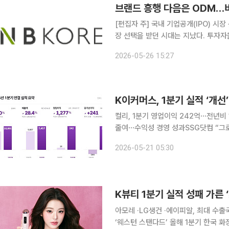
[편집자 주] 국내 기업공개(IPO) 시
장 선택을 받던 시대는 지났다. 투자
살핀다. 상장을 추진하는 기업들은 거
2026-05-26 15:27
섰다. 본지는 상장을 앞둔 기업의 기술
K이커머스, 1분기 실적 ‘개
컬리, 1분기 영업이익 242억⋯전년비 
줄여⋯수익성 경영 성과SSG닷컴 “그
대 영향으로 영업적자⋯총매출액은 4년 만에 증가세 국내 이커머스 업계
2026-05-21 05:30
갈린 성적표를 받아들었지만, 전반적으로
K뷰티 1분기 실적 성패 가른 ‘
아모레 ·LG생건 ·에이피알, 최대 수출국
‘웨스턴 스탠다드’ 올해 1분기 한국 화장품의 최대 수출국이 중국에서 미국으로 처음 바뀌었다. 아모