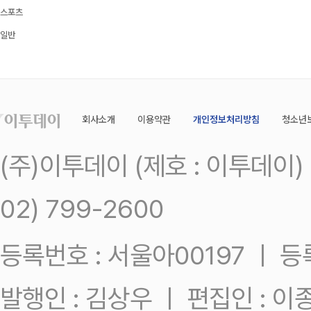
스포츠
일반
회사소개
이용약관
개인정보처리방침
청소년
(주)이투데이 (제호 : 이투데이
02) 799-2600
등록번호 : 서울아00197 ㅣ 등록일
발행인 : 김상우 ㅣ 편집인 : 