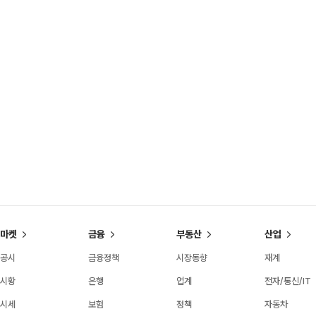
마켓
금융
부동산
산업
공시
금융정책
시장동향
재계
시황
은행
업계
전자/통신/IT
시세
보험
정책
자동차