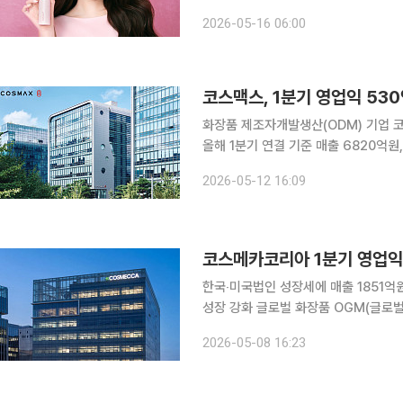
레퍼시픽과 LG생활건강, 에이피알 등 
2026-05-16 06:00
사상 최대 실적을 기록하며 체질 개선
코스맥스, 1분기 영업익 53
화장품 제조자개발생산(ODM) 기업 코스맥
올해 1분기 연결 기준 매출 6820억원
대비 매출은 16%, 영업이익은 3% 
2026-05-12 16:09
집계됐다. 한국법인은 전년 동기 대
코스메카코리아 1분기 영업익 
한국‧미국법인 성장세에 매출 1851억원
성장 강화 글로벌 화장품 OGM(글로벌 규격 생산) 전문기업 코스메카코리아는 1분기 연결 기준 영
업이익이 219억원으로 전년 동기 대비
2026-05-08 16:23
1851억원, 당기순이익도 112.8% 급증