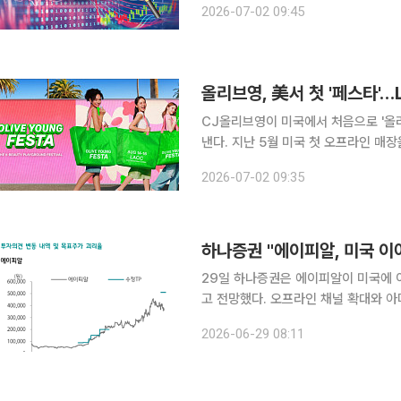
2026-07-02 09:45
8600원을 기록 중이다.
올리브영, 美서 첫 '페스타'
CJ올리브영이 미국에서 처음으로 '올
낸다. 지난 5월 미국 첫 오프라인 매
과의 접점을 확대한다. 올리브영은 다음달 14일부터 사흘간 미국 캘리포니아주 로스앤젤레스(LA)
2026-07-02 09:35
컨벤션센터에서 열리는 'KCON LA 20
하나증권 "에이피알, 미국 이
29일 하나증권은 에이피알이 미국에 
고 전망했다. 오프라인 채널 확대와 아
기준 50% 이상 늘어날 것으로 예상되
2026-06-29 08:11
전