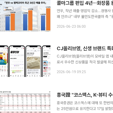
콜마그룹 편입 4년⋯화장품 용
연우, 작년 매출·영업익 감소…경쟁사
왜 안쓰나” 내부 불만도한국콜마 측 “용기 
인수된 지 4년이 지난 화장품 용기 제
2026-06-23 06:00
풍으로 화장품 산업 밸류체인(가치사슬
CJ올리브영, 신생 브랜드 특
CJ올리브영(올리브영)이 모바일 앱 내
로서 우수한 신상품을 적극 발굴해 최
적인 마케팅 지원을 강화한다는 계획이다. 19일 올리브영에 따르면 8~17일 사전 운영 결
2026-06-19 09:25
상에서 소개된 신상품 매출이 전월 동기
흥국證 "코스맥스, K-뷰티 수
흥국증권은 코스맥스에 대해 또 한번의
는 25만원으로 유지한다고 17일 밝혔다. 이지원 흥국증권 연구원은 "상반기 매크로 불확실