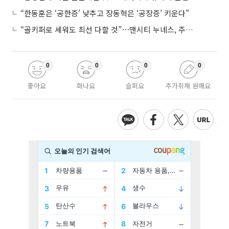
“한동훈은 ‘공한증’ 낮추고 장동혁은 ‘공장증’ 키운다”
“골키퍼로 세워도 최선 다할 것”⋯맨시티 누네스, 주전 경쟁 각오
0
0
0
0
좋아요
화나요
슬퍼요
추가취재 원해요