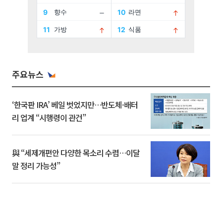
주요뉴스
‘한국판 IRA’ 베일 벗었지만…반도체·배터
리 업계 “시행령이 관건”
與 “세제개편안 다양한 목소리 수렴…이달
말 정리 가능성”