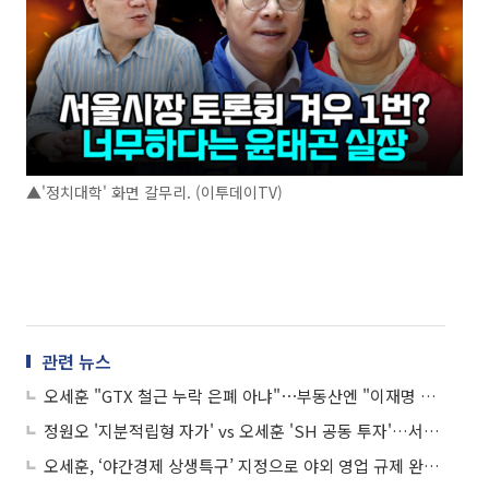
▲'정치대학' 화면 갈무리. (이투데이TV)
관련 뉴스
오세훈 "GTX 철근 누락 은폐 아냐"⋯부동산엔 "이재명 정부 고집 꺾어야“
정원오 '지분적립형 자가' vs 오세훈 'SH 공동 투자'…서울시장 청년 주거 공약 격돌
오세훈, ‘야간경제 상생특구’ 지정으로 야외 영업 규제 완화⋯관광·여가 공약 발표