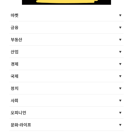
마켓
금융
부동산
산업
경제
국제
정치
사회
오피니언
문화·라이프