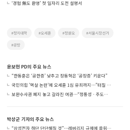
‘경험 無도 환영’ 첫 일자리 도전 설명서
#정치대학
#오세훈
#정원오
#서울시장선거
#공방
윤보현 PD의 주요 뉴스
“한동훈은 ‘공한증’ 낮추고 장동혁은 ‘공장증’ 키운다”
국민의힘 '멱살 논란'에 오세훈 1심 유죄까지⋯"터질 게 터졌다"
보완수사권 폐지 놓고 갈라진 여권⋯“정통성ㆍ주도권 싸움”
박상군 기자의 주요 뉴스
“삼성전자 하단 단단해질 것”⋯레버리지 규제에 쏠림 완화