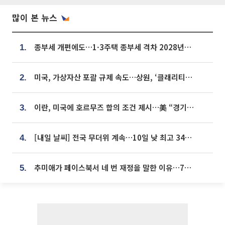
많이 본 뉴스
종부세 개편에도…1·3주택 종부세 격차 2028년부터 확대
1.
미국, 가상자산 포괄 규제 속도…상원, ‘클래리티법’ 9월 절차투표 추진
2.
이란, 미국에 호르무즈 합의 조건 제시…美 “경기 아직 안 끝나” [종합]
3.
[내일 날씨] 전국 무더위 계속…10일 낮 최고 34도 육박
4.
추미애가 페이스북서 네 번 재정을 말한 이유…7700억 추경 열쇠는 도의회에
5.