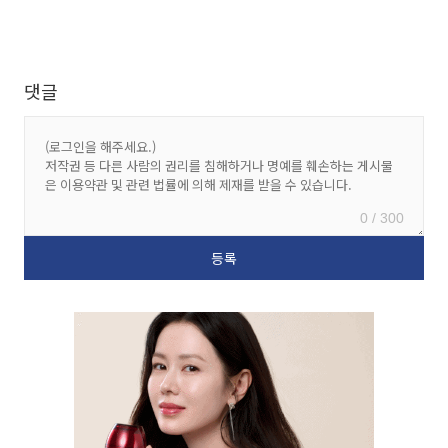
댓글
0 / 300