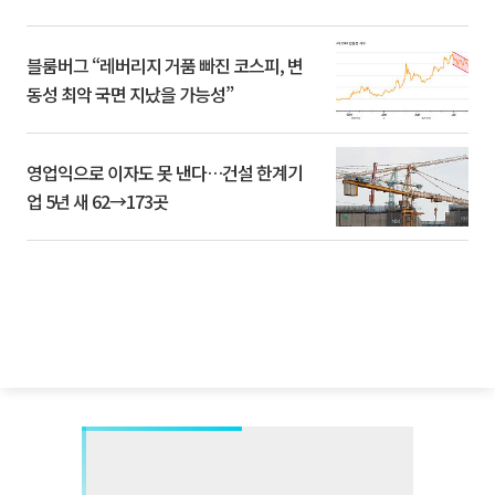
블룸버그 “레버리지 거품 빠진 코스피, 변
동성 최악 국면 지났을 가능성”
영업익으로 이자도 못 낸다…건설 한계기
업 5년 새 62→173곳