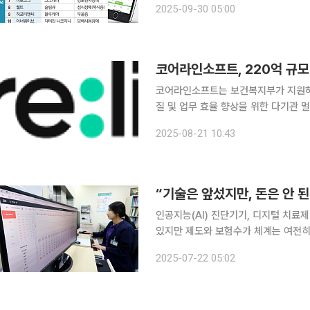
2025-09-30 05:00
연 등 생활습관 교정까지 확장되며 영
코어라인소프트, 220억 규모
코어라인소프트는 보건복지부가 지원하는 
질 및 업무 효율 향상을 위한 다기관 
여하고 있다고 21일 밝혔다. 이번 사업은 의료 AI가 단일 모달리티 중심 특화형(Specialist)에서
2025-08-21 10:43
다중 모달리티를 통합하는 범용형(Gene
인공지능(AI) 진단기기, 디지털 치료
있지만 제도와 보험수가 체계는 여전히
술을 개발해도 의료AI 진단기기, 디지
2025-07-22 05:02
움을 겪고 있다. 의료AI 산업,