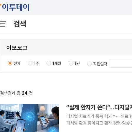
검색
전체
1주
1개월
1년
직접입력
검색결과 총
24
건
디지털 치료기기 품목 허가↑⋯ 의료 현
파처방 환경 좋아지고 환자 경험‧임상 근거 축적 이유 국내 디지털 치료기
를 넘어 실제 의료현장 처방 단계로 