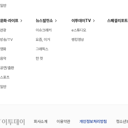
일반
문화·라이프
뉴스발전소
이투데이TV
스페셜리포트
관광
이슈크래커
e스튜디오
방송/TV
요즘, 이거
랭킹영상
영화
그래픽스
음악
한 컷
공연/출판
스포츠
일반
회사소개
이용약관
개인정보처리방침
청소년