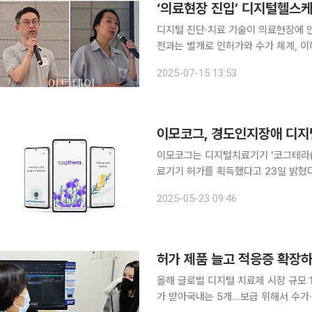
‘의료현장 진입’ 디지털헬스케
디지털 진단·치료 기술이 의료현장에 
전과는 별개로 인허가와 수가 체계, 이
다. 카카오벤처스는 15일 강남구 스타트업얼라이언스 엔스페이스에서 ‘의료현장에 도달한 디지털
2025-07-15 13:53
진단과 치료: 디지털헬스케어 패밀리’
이모코그, 경도인지장애 디지
이모코그는 디지털치료기기 ‘코그테라(
료기기 허가를 획득했다고 23일 밝혔다
다. 코그테라는 55세 이상 85세 이하의 경도인지장애 환자를 대상으로 한 전문의 처방 기반이다.
2025-05-23 09:46
모바일 앱 기반 인지중재치료 소프트웨
허가 제품 늘고 적응증 확장
올해 글로벌 디지털 치료제 시장 규모 1
가 받아국내는 5개…보급 위해서 수가‧경제성 평가 기준 필요