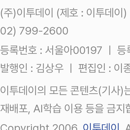
(주)이투데이 (제호 : 이투데이
02) 799-2600
등록번호 : 서울아00197 ㅣ 등록일
발행인 : 김상우 ㅣ 편집인 : 
이투데이의 모든 콘텐츠(기사)는
재배포, AI학습 이용 등을 금지
Copyright 2006.
이투데이
.