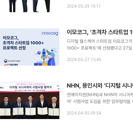
신 부문 탈로스(대표 김택균·1위), 이
2024-05-29 10:11
정됐다. 각 부문 1위는 1억 원씩, 창의
이모코그, ‘초격차 스타트업 
디지털 헬스케어 스타트업 이모코그가
1000+ 프로젝트’에 선정됐다고 27일 밝혔다. 해당 프로젝트는 2027년까지 글
하기 위해 국가 경제의 미래를 이끌어갈
2024-05-27 15:45
모코그는 혁신적 기술력과 글로벌 진출
NHN, 용인시와 ‘디지털 시
엔에이치엔(NHN)과 NHN의 시니어케
어’ 시범사업 도입을 위한 업무협약을 체결했다고 5일 밝혔
용인시 이상일 시장, 관내 3개구(기흥
2024-04-05 09:54