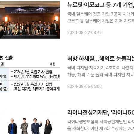
뉴로핏‧이모코그 등 7개 기업
국내 헬스케어 전문 기업 7곳이 치매와 경도
모코그 등 헬스케어 기업은 치매 치료
다고 22일 밝혔다. 이번 협약은 새로
2024-08-22 08:49
처방 하세월…해외로 눈돌리는
국내 디지털 치료기기 4호까지 나왔지만
가능, 해외로 눈 돌려 국내 디지털 치료기기 기업이 해외로 눈을 돌리고 있다. 지난해 2월 1호 디지
털 치료기기 허가 후 4호까지 등장했지
2024-08-06 05:00
제도가 미흡한 국내보다 체계가 갖춰진
라이나전성기재단, '라이나50
라이나생명보험의 사회공헌재단인 라이
을 개최한다. 이번 제7회 수상자는 △사회공헌 부문 한윤수 화성외국인노동자센터 소장 △창의혁