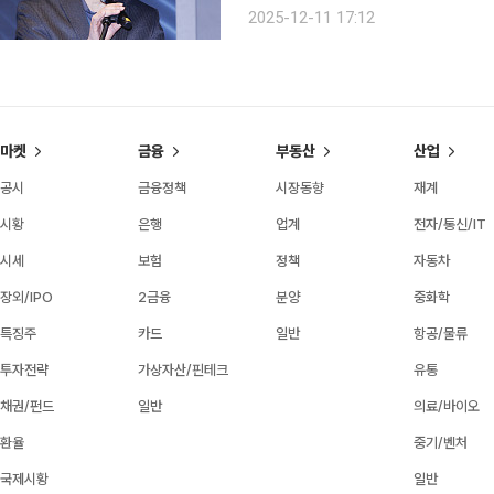
표는 11일 서울 삼성동 웨스틴 서울 파
2025-12-11 17:12
단계에서도 집에서 치매 위험을 확인할
마켓
금융
부동산
산업
공시
금융정책
시장동향
재계
시황
은행
업계
전자/통신/IT
시세
보험
정책
자동차
장외/IPO
2금융
분양
중화학
특징주
카드
일반
항공/물류
투자전략
가상자산/핀테크
유통
채권/펀드
일반
의료/바이오
환율
중기/벤처
국제시황
일반