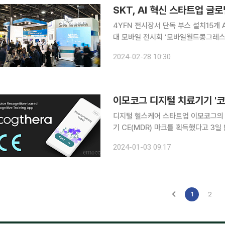
SKT, AI 혁신 스타트업 글
4YFN 전시장서 단독 부스 설치15개 AI 스타
대 모바일 전시회 ‘모바일월드콩그레스(MW
에서 ‘글로벌 인공지능(AI) 회사, 스타트업과
2024-02-28 10:30
Startups)'을 슬로건으로
이모코그 디지털 치료기기 '코
디지털 헬스케어 스타트업 이모코그의 인
기 CE(MDR) 마크를 획득했다고 3일 밝혔다. CE MDR은 유럽 시장으로 제품을
수적으로 준수해야 하는 국제 규정이다
2024-01-03 09:17
코그테라를 판
1
2