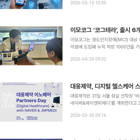
2026-05-15 10:00
영역을 중심으로 처방 사례가 늘어나면
이모코그 ‘코그테라’, 출시 6
이모코그는 경도인지장애(MCI) 대상 
의원에 도입돼 누적 처방 1000건을 기록했다고 29일 밝혔
적응증 디지털 치료기기로 전문의 처방
2026-04-29 09:02
난해 5월 식품의약품안전처 허가를 획득
대웅제약, 디지털 헬스케어 
대웅제약은 31일 서울 잠실 선착장 ‘비
네이버&제이앤피메디’를 개최한다고 30일 밝혔다. 이번 행사는 대웅제약
앤피메디가 공동 참여해 3사가 함께 
2026-03-30 09:16
외부 시장에 공개하는 자리다. 단순한