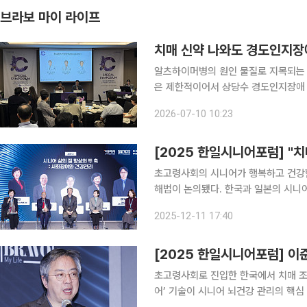
브라보 마이 라이프
치매 신약 나와도 경도인지장
알츠하이머병의 원인 물질로 지목되는 
은 제한적이어서 상당수 경도인지장애 
료 대상이 아니더라도 운동과 생활습관 
2026-07-10 10:23
지털 인지건강 기업 이모코그는 지난 3
초고령사회의 시니어가 행복하고 건강한 
해법이 논의됐다. 한국과 일본의 시니
을 공유했다. 11일 서울 삼성동 웨스틴 서울 파르나스에서 열린 '2025 한일 시니어 포럼' 세션II에서
2025-12-11 17:40
는 시니어의 삶의 질 향상을 위한 핵심
초고령사회로 진입한 한국에서 치매 조
어’ 기술이 시니어 뇌건강 관리의 핵심