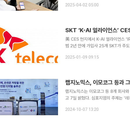
적응증도 다양해지면서, 업계는 보급 
2025-04-02 05:00
이 확립돼야
SKT ‘K-AI 얼라이언스’ 
美 CES 현지에서 K-AI 얼라이언스 ‘I
범 2년 만에 가입사 25개 SKT가 주도하는‘K-AI 얼라이언스’가 CES2025에서 AI 신기술을 선보
였다. SK텔레콤은 8일(현지시간) CES2025가 열리는 라스베이거스에서 K-AI 얼라이언스 멤버사
2025-01-09 09:15
들과 함께 ‘IR 피칭 데이’를
랩지노믹스는 이모코그 등 8개 회사와 
고 7일 밝혔다. 심포지엄의 주제는 ‘레카네맙의 올바른 사용을 위한 대한치매학회 권고안 발표 및
일본의 사용 경험 공유’다. 한국에자이
2024-10-07 13:20
자간 업무협약(MOU)을 체결한 국내 