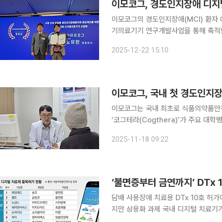
이모코그, 경도인지장애 디지
이모코그의 경도인지장애(MCI) 환자 
기의료기기 연구개발사업을 통해 축적한 
그는 코그테라 연구과제의 주관연구책임
2025-12-22 15:10
의료기기 R&D 어워즈’ 한국산업기술
이모코그, 국내 첫 경도인지장
이모코그는 국내 최초로 식품의약품안전
‘코그테라(Cogthera)’가 주요 대학병
은 경도인지장애 분야에서 국내 최초로
2025-11-18 09:22
‘불면증부터 금연까지’ DTx 
담배 사용장애 치료용 DTx 10호 허가
지만 상용화 과제 국내 디지털 치료기기(DTx)가 제도권 안에서 빠르게 성장하며 1호 허가 후 약 2
년 만에 10호 제품이 탄생했다. 초반