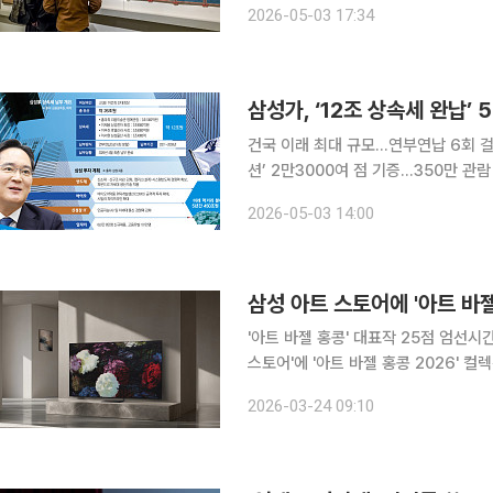
2026-05-03 17:34
(故) 이건희 선대회장이 평생 수집한 
건국 이래 최대 규모…연부연납 6회 걸
션’ 2만3000여 점 기증…350만 관람 삼성 오너 일가가 고(故) 이건희 선대회장 유산에 대한 약 1
조원 규모 상속세 납부를 완료했다. 5
2026-05-03 14:00
부 사례를 남겼다. 3일 삼성
삼성 아트 스토어에 '아트 바젤
'아트 바젤 홍콩' 대표작 25점 엄선시간·공간 넘어 아
스토어'에 '아트 바젤 홍콩 2026' 컬렉
세계 최대 아트페어인 아트 바젤과의 
2026-03-24 09:10
에서 개최되는 전시 작품들을 엄선해 