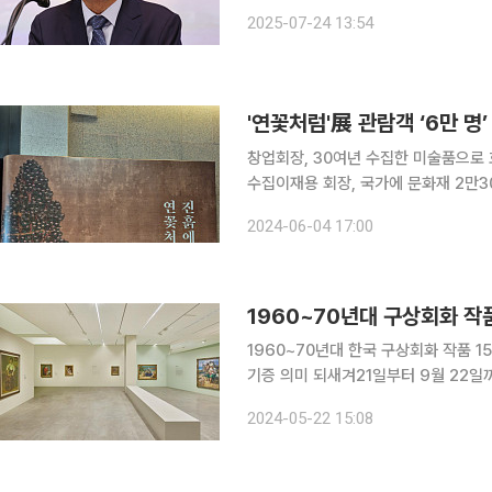
등 다양한 기획을 통해 학문적 수준도 
2025-07-24 13:54
유 관장은 "상설전시의 경우 국민이 이
창업회장, 30여년 수집한 미술품으로 
수집이재용 회장, 국가에 문화재 2만3000점 기증 개인의 소장품이긴 하
유산이다. 영구히 보존해 국민 누구나 쉽게 볼 수 
2024-06-04 17:00
철 삼성전자 창업회장의 사명이었다. 
1960~70년대 구상회화 작
1960~70년대 한국 구상회화 작품 1
기증 의미 되새겨21일부터 9월 22일까지 국
1960~70년대 한국 구상회화 작품 
2024-05-22 15:08
희컬렉션 104점이