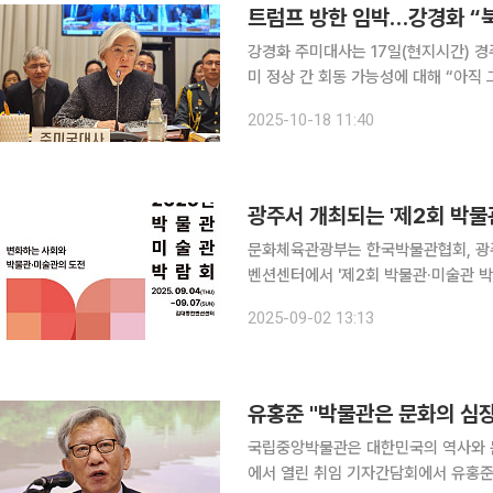
트럼프 방한 임박…강경화 “
강경화 주미대사는 17일(현지시간) 경
미 정상 간 회동 가능성에 대해 “아직 그런 조짐은 
욕 주유엔한국대표부에서 열린 국회 
2025-10-18 11:40
대화에 열려 있다고 밝혔고 북한도 그런
광주서 개최되는 '제2회 박물
문화체육관광부는 한국박물관협회, 광
벤션센터에서 '제2회 박물관·미술관 박람회'를 개최한다. 2일 문체
이번 박람회의 대주제는 '변화하는 사
2025-09-02 13:13
육과 창의의 힘 △디지털 시대의 대전
유홍준 "박물관은 문화의 심장
국립중앙박물관은 대한민국의 역사와 문화의 심장이다. 24일 서울
에서 열린 취임 기자간담회에서 유홍준