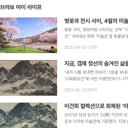
브라보 마이 라이프
벚꽃과 전시 사이, 4월의 미
벚꽃 사이, 영화처럼 시작되는 산책 “사랑은 어느 날 갑자기 시작되는 게 아니라 조금씩 물들어가는
것.” 1998년 영화 ‘미술관 옆 동물원’을 기억한다면 이 대사와 함께 떠오르는 장소가 있다. 서울대
공원 근처의 미술관, 그리고 그 주변을
2026-04-03 17:00
미술관 과천은 지금도 여전히 같은 자리
지금, 겸재 정선의 숨겨진 삶
‘내가 시를 보내면 자네가 그림을 보내
‘시화환상간’에 사천 이병연(1671~1
시와 그림을 통해 벗과 우정을 나누는 
2025-06-13 09:01
술 세계를 더욱 깊이 들여다볼 수 있는
이건희 컬렉션으로 화제된 ‘미
2021년 삼성 일가가 고(故) 이건희 
관과 지자체 미술관에 기증했다. 지정