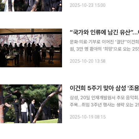
희 삼성전자 선대회장의 5주기 추도식
2025-10-23 15:00
홍라희 삼성미술관 리움 명예관장과 이
“국가와 인류에 남긴 유산”…
문화·의료·기부로 이어진 ‘결단’‘이건
원, 3만 명 환아의 ‘희망’으로 오는 25일 고(故) 이건희 삼성전자 선대회장의 5주기를 앞두고 그가
남긴 ‘KH(Lee Kun-Hee) 유산’
2025-10-20 13:58
부분을 매각할 것이라는 세간의 예상을
이건희 5주기 맞아 삼성 '조
삼성, 20일 인재개발원서 추모 음악
주목…취임 3주년 행사는 생략 오는 25일 고(故) 이건희 삼성 선대회장의 5주기를 앞두고, 삼성그
룹이 유족과 함께 추모 행사를 진행한
2025-10-19 08:15
을 재확인할지 