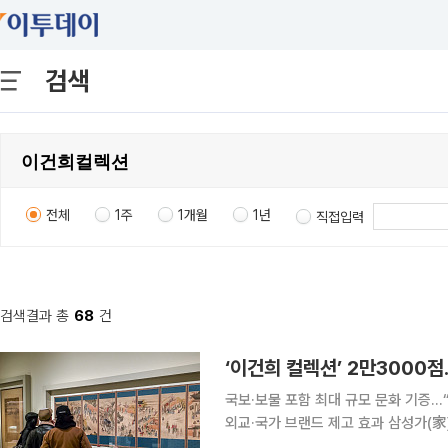
검색
전체
1주
1개월
1년
직접입력
검색결과 총
68
건
국보·보물 포함 최대 규모 문화 기증…
외교·국가 브랜드 제고 효과 삼성가(家)가 기증한 ‘이건희 컬렉션’은 단순한 문화재 환원을 넘어 한
국 문화 위상을 끌어올린 사례로 평가된다. 3일 재계에 따르면 이재용 삼성전자 회장 등