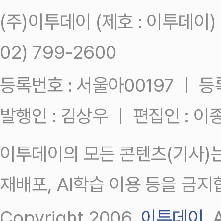
(주)이투데이 (제호 : 이투데이
02) 799-2600
등록번호 : 서울아00197 ㅣ 등록일
발행인 : 김상우 ㅣ 편집인 : 
이투데이의 모든 콘텐츠(기사)는
재배포, AI학습 이용 등을 금지
Copyright 2006.
이투데이
.