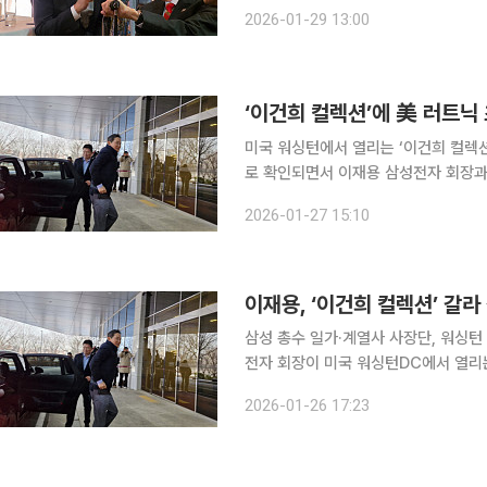
미스소니언에서 열린 첫 해외 전시의 
2026-01-29 13:00
격과 한국 문화유산의 위상을 국제 무
‘이건희 컬렉션’에 美 러트닉
미국 워싱턴에서 열리는 ‘이건희 컬렉
로 확인되면서 이재용 삼성전자 회장과
이 성사될 경우 반도체 관세와 대미 투자
2026-01-27 15:10
일 재계에 따르면 러트닉 장관은 28일
이재용, ‘이건희 컬렉션’ 갈
삼성 총수 일가·계열사 사장단, 워싱턴 집결이
전자 회장이 미국 워싱턴DC에서 열리는
은 26일 오후 서울 강서구 서울김포항
2026-01-26 17:23
소감을 묻는 취재진의 질문에 “추운데