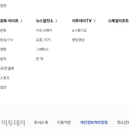
일반
문화·라이프
뉴스발전소
이투데이TV
스페셜리포트
관광
이슈크래커
e스튜디오
방송/TV
요즘, 이거
랭킹영상
영화
그래픽스
음악
한 컷
공연/출판
스포츠
일반
회사소개
이용약관
개인정보처리방침
청소년