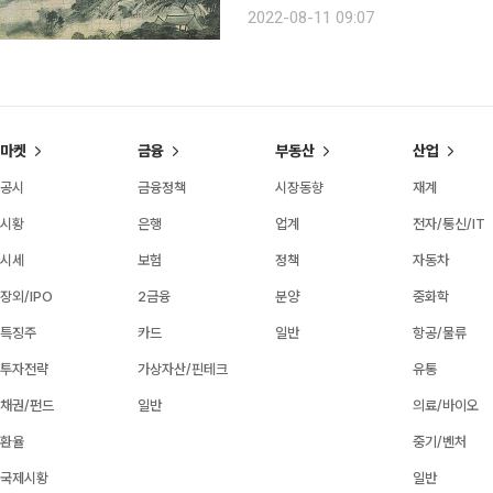
명 작가의 근대미술 작품이 총집합한 
2022-08-11 09:07
관심을 집중시켰다. 이건희
마켓
금융
부동산
산업
공시
금융정책
시장동향
재계
시황
은행
업계
전자/통신/IT
시세
보험
정책
자동차
장외/IPO
2금융
분양
중화학
특징주
카드
일반
항공/물류
투자전략
가상자산/핀테크
유통
채권/펀드
일반
의료/바이오
환율
중기/벤처
국제시황
일반