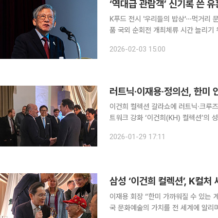
K푸드 전시 '우리들의 밥상'⋯먹거리 
품 국외 순회전 개최체류 시간 늘리기 위해 거울못
람이 몰린 게 아니라 박물관이 그동안 계
2026-02-03 15:00
도 5년이 됐다. 이런 변화들이 쌓이면
러트닉·이재용·정의선, 한미 
이건희 컬렉션 갈라쇼에 러트닉·크루즈
트워크 강화 ‘이건희(KH) 컬렉션’의 성공적인 마무리를 기념하는 갈라 디너 현장이 한미 경제·안보
혈맹의 견고함을 증명하는 자리로 변모
2026-01-29 17:11
사들의 면면은 K-컬처가 글로벌 비즈니
삼성 ‘이건희 컬렉션’, K컬
이재용 회장 “한미 가까워질 수 있는 계기” 삼성이 ‘이건희(KH) 컬렉션’ 해외 순회 전
국 문화예술의 가치를 전 세계에 알리며 