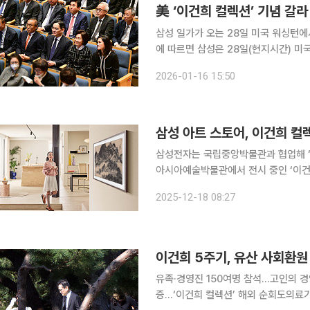
美 ‘이건희 컬렉션’ 기념 갈라
삼성 일가가 오는 28일 미국 워싱턴에서 열
에 따르면 삼성은 28일(현지시간) 
‘이건희 컬렉션’의 성공적인 첫 해외 전시를 
2026-01-16 15:50
회장과 홍라희 리움미술관 명예관장, 
삼성 아트 스토어, 이건희 컬
삼성전자는 국립중앙박물관과 협업해 ‘
아시아예술박물관에서 전시 중인 ‘이건희 컬
로벌 삼성 TV 사용자들이 집에서도 한국
2025-12-18 08:27
공개된 작품은 삼성 아트 스토어 내 
이건희 5주기, 유산 사회환원
유족·경영진 150여명 참석…고인의 경
증…‘이건희 컬렉션’ 해외 순회도의료기부 1