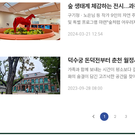
숲 생태계 체감하는 전시…과천
구기정ㆍ노은님 등 작가 9인의 자연 주
및 특별 프로그램 마련"숲처럼 어우러져 살아가
린이미술관에서 사람과 자연을 잇는 친환
2024-03-21 12:54
등 작가 9인의 자연 주제 작품 15점이
덕수궁 돈덕전부터 춘천 월정사
가족과 함께 보내는 시간이 평소보다 길
화의 숨결이 담긴 고즈넉한 공간을 찾
아름다운 풍광까지, '콧바람' 제대로 쐴 수 있는 곳을 소개한
2023-09-28 08:00
대 부지서 전통 놀이 체험종로 민속박
1
2
3