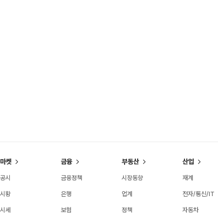
마켓
금융
부동산
산업
공시
금융정책
시장동향
재계
시황
은행
업계
전자/통신/IT
시세
보험
정책
자동차