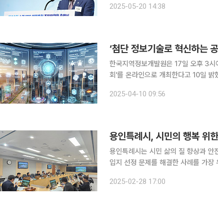
2025-05-20 14:38
미리 확인한 뒤 정류장으로 출발하고,
한국지역정보개발원은 17일 오후 3시에
회'를 온라인으로 개최한다고 10일 밝혔다. 이번 설명회에서는 첨단 IT기술을 활용한 사
결과 혁신적인 공공서비스 모델 발굴을 
2025-04-10 09:56
용인특례시, 시민의 행복 위한
용인특례시는 시민 삶의 질 향상과 안
입지 선정 문제를 해결한 사례를 가장 
혔다. 심사 결과 생활폐기물 소각장에 대한 부정적 인식을 해소하고, 신규 소각장 입지 선정에 어려
2025-02-28 17:00
움을 겪던 문제를 해결한 '소각장 더 