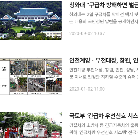
청와대 "구급차 방해하면 벌금
청와대는 2일 구급차를 막아선 택시
는 내용의 국민청원 답변을 공개하면서
할 계획”이라고 밝혔다. 답변자로 나
2020-09-02 10:37
급 자동차에 진로를 양보하지 않는 차
인천계양ㆍ부천대장, 창원, 인
인천계양·부천대장, 창원, 인천, 성남,
분 이내로 일정한 지하철 수준의 슈퍼 간선급
도입된다. 국토교통부 대도시권광역교
2020-01-02 11:00
수준으로 향상한 최고급형 BRT를 도
국토부 '긴급차 우선신호 시스
경찰차와 소방차 등 긴급자동차의 출동
위해 '긴급차량 우선신호 시스템' 전국 확대를 위