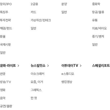
장외/IPO
2금융
분양
중화학
특징주
카드
일반
항공/물류
투자전략
가상자산/핀테크
유통
채권/펀드
일반
의료/바이오
환율
중기/벤처
국제시황
일반
일반
문화·라이프
뉴스발전소
이투데이TV
스페셜리포트
관광
이슈크래커
e스튜디오
방송/TV
요즘, 이거
랭킹영상
영화
그래픽스
음악
한 컷
공연/출판