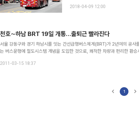
경찰청은 현재 경기도 의왕시에서 시범
2018-04-09 12:00
로 확대ㆍ도입하기 위해 표준규격 개발
천호∼하남 BRT 19일 개통…출퇴근 빨라진다
서울 강동구와 경기 하남시를 잇는 간선급행버스체계(BRT)가 2년여의 공사를 끝
는 버스운행에 철도시스템 개념을 도입한 것으로, 쾌적한 차량과 편리한 환승
교통수단이다. 서울 천호역과 하남 창우동을 기착지로 하는 10.5㎞ 구간의 
2011-03-15 18:37
1