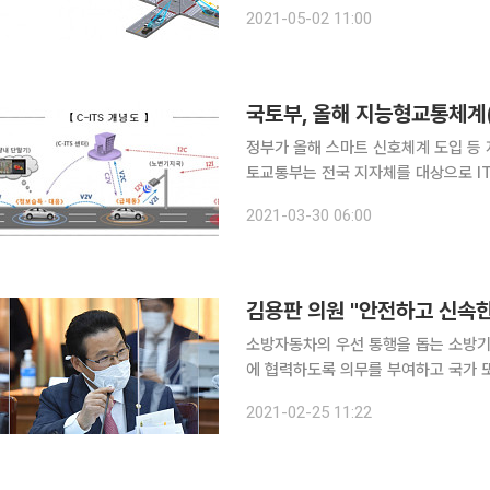
트 신호운영 시스템은 교통량에 따라 
2021-05-02 11:00
거나 소방차 등 긴급차량에 우선신호를
국토부, 올해 지능형교통체계(I
정부가 올해 스마트 신호체계 도입 등 지
토교통부는 전국 지자체를 대상으로 I
일 개최한다. 그간 국토부는 스마트 신호체계 도입 등 지자체의 교통관리와 소통을 향상하기 위해서
2021-03-30 06:00
2009년부터 ITS 구축사업에 전체 
김용판 의원 "안전하고 신속
소방자동차의 우선 통행을 돕는 소방기
에 협력하도록 의무를 부여하고 국가 
내용이다. 김용판 국민의힘 의원은 24일 소방차의 우선 통행을 돕는 내용이 담긴 소방기본법 개정
2021-02-25 11:22
안을 대표 발