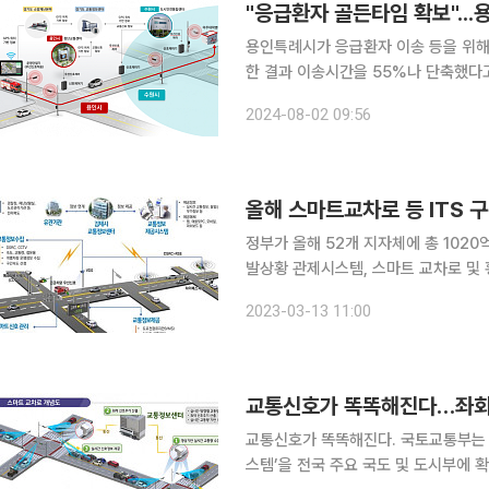
용인특례시가 응급환자 이송 등을 위해
한 결과 이송시간을 55%나 단축했다고 2일 밝혔다. 이 시스템은 대형
우 시·군 경계를 넘어 출동하는 긴급
2024-08-02 09:56
올해 스마트교차로 등 ITS 
정부가 올해 52개 지자체에 총 1020
발상황 관제시스템, 스마트 교차로 및
계(Intelligent Transport Systems, 이하 I
2023-03-13 11:00
보를 효율적으로 관리하고 과학화ㆍ자
교통신호가 똑똑해진다…좌회
교통신호가 똑똑해진다. 국토교통부는 교차로 소통개선 및 사고감소 효과가 큰 ‘스마트 신호운영 시
스템’을 전국 주요 국도 및 도시부에 확