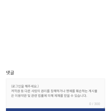
댓글
0 / 300