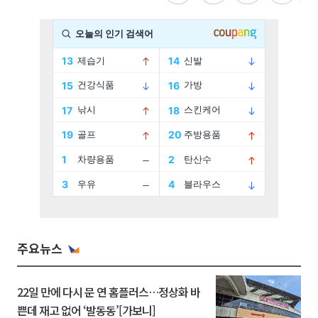
주요뉴스
22일 만에 다시 문 연 홈플러스…정상화 바
쁜데 재고 없어 ‘발동동’[가보니]