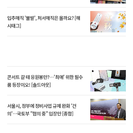
입추매직 '불발', 처서매직은 올까요? [해
시태그]
콘서트 갈 때 응원봉만?⋯'최애' 위한 필수
품 등장이오! [솔드아웃]
서울시, 정부에 정비사업 규제 완화 '건
의'⋯국토부 "협의 중" 입장만 [종합]