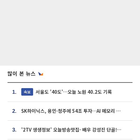
많이 본 뉴스
서울도 '40도'…오늘 노원 40.2도 기록
속보
1.
SK하이닉스, 용인·청주에 54조 투자…AI 메모리 생산기지 키운다
2.
'2TV 생생정보' 오늘방송맛집- 배우 강성진 단골! 쌀국수ㆍ푸팟퐁 커리 맛집 '블○○○'
3.