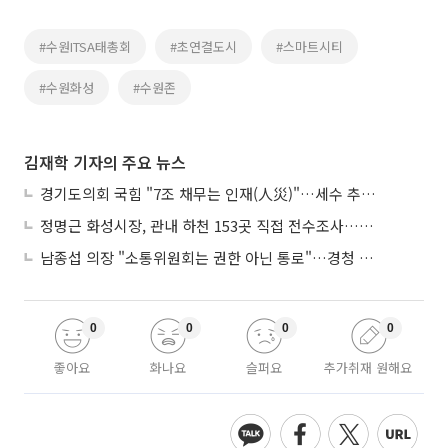
#수원ITSA태총회
#초연결도시
#스마트시티
#수원화성
#수원존
김재학 기자의 주요 뉴스
경기도의회 국힘 "7조 채무는 인재(人災)"…세수 추계 조작 의혹 제기
정명근 화성시장, 관내 하천 153곳 직접 전수조사…불법시설 정비
남종섭 의장 "소통위원회는 권한 아닌 통로"…경청 의회 만든다
0
0
0
0
좋아요
화나요
슬퍼요
추가취재 원해요