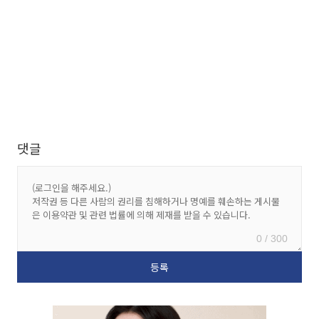
댓글
0 / 300