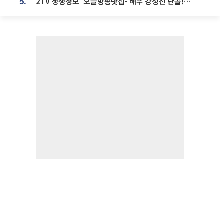
'2TV 생생정보' 오늘방송맛집- 배우 강성진 단골! 쌀국수ㆍ푸팟퐁 커리 맛집 '블○○○'
5.