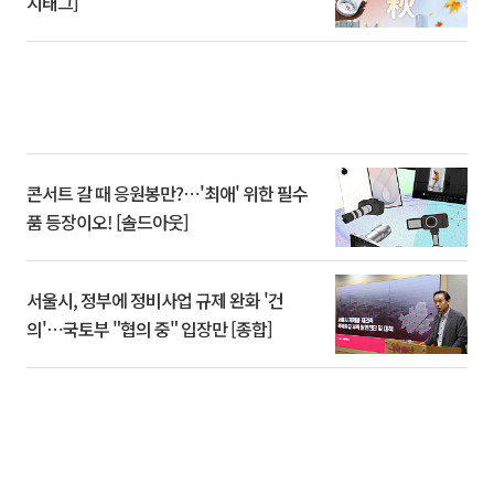
시태그]
콘서트 갈 때 응원봉만?⋯'최애' 위한 필수
품 등장이오! [솔드아웃]
서울시, 정부에 정비사업 규제 완화 '건
의'⋯국토부 "협의 중" 입장만 [종합]