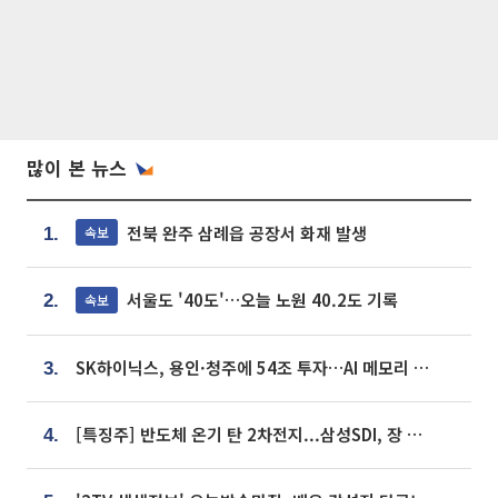
많이 본 뉴스
전북 완주 삼례읍 공장서 화재 발생
속보
1.
서울도 '40도'…오늘 노원 40.2도 기록
속보
2.
SK하이닉스, 용인·청주에 54조 투자…AI 메모리 생산기지 키운다
3.
[특징주] 반도체 온기 탄 2차전지...삼성SDI, 장 초반 7% 넘게 껑충
4.