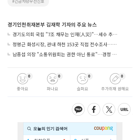
#긴급차량우선신호
경기인천취재본부 김재학 기자의 주요 뉴스
경기도의회 국힘 "7조 채무는 인재(人災)"…세수 추계 조작 의혹 제기
정명근 화성시장, 관내 하천 153곳 직접 전수조사…불법시설 정비
남종섭 의장 "소통위원회는 권한 아닌 통로"…경청 의회 만든다
0
0
0
0
좋아요
화나요
슬퍼요
추가취재 원해요