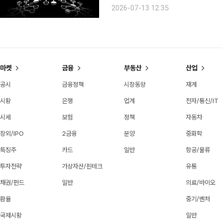
계가 지속성 가를 변수 비트코인이 장기간 박스권과 약세 흐름을 이어가며 개인투자자의 관심이 예
2026-07-13 12:35
전 같지 않은 가운데, 로빈후드(Robin
마켓
금융
부동산
산업
공시
금융정책
시장동향
재계
시황
은행
업계
전자/통신/IT
시세
보험
정책
자동차
장외/IPO
2금융
분양
중화학
특징주
카드
일반
항공/물류
투자전략
가상자산/핀테크
유통
채권/펀드
일반
의료/바이오
환율
중기/벤처
국제시황
일반