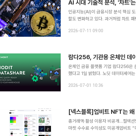
AI 시대 기술적 분석, '차트
인공지능(AI)이 금융시장 분석 핵심 
할도 변화하고 있다. 과거처럼 차트 
관리 도구로서 기술적 분석의 가치는 여전히 유효하다
2026-07-11 09:00
근 발간한 'AI 시대의 기술적 분석: 차
람다256, 기관용 온체인 데
온체인 금융 플랫폼 기업 람다256은 
했다고 1일 밝혔다. 노딧 데이터셰어는 블록체인 원천 데이터를 검증·정규화한 뒤 고객의 클라우드
스토리지로 직접 전달하는 서비스다. 금
2026-07-01 10:36
총거래액·활성 이용자 비공개…컬렉션별
마켓 수수료 수익성도 미공개업비트 “디
NFT 시장 침체가 장기화하는 가운데,