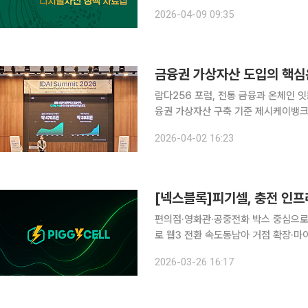
산 정책 자료집’을 발간했다고 9일 밝혔다. 최근 디지털자산 시장은 단순 거래를 넘어 
2026-04-09 09:35
과의 융합인 RWA, 결제 수단으로서
금융권 가상자산 도입의 핵심
람다256 포럼, 전통 금융과 온체인 
융권 가상자산 구축 기준 제시케이뱅크·S
체인이 금융권의 실험 단계를 넘어 실
2026-04-02 16:23
서비스를 수용하려면 기술 도입을 넘어
편의점·영화관·공중전화 박스 중심으로
로 웹3 전환 속도동남아 거점 확장·마이크로 에너지
박스까지. 국내 곳곳에 깔린 보조배터
2026-03-26 16:17
3로의 확장을 본격화하고 있다. 이미 