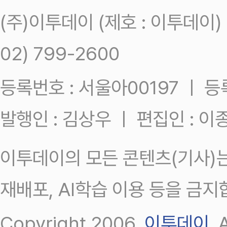
(주)이투데이 (제호 : 이투데이
02) 799-2600
등록번호 : 서울아00197 ㅣ 등록일
발행인 : 김상우 ㅣ 편집인 : 
이투데이의 모든 콘텐츠(기사)는
재배포, AI학습 이용 등을 금지
Copyright 2006.
이투데이
.