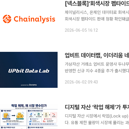
[넥스블록]‘회색시장 펩타이드’
체이널리시스, 온체인 데이터로 회색시장
회색시장 펩타이드 판매 정황 확인돼글로벌
분석 글로벌 블록체인 데이터 플랫폼 체이널리시스(Chainalysis)는 5일 온체인 데이터 분석을 통
2026-06-05 16:12
해 과거 펜타닐 및 암페타민 전구체를
업비트 데이터랩, 이더리움 네
가상자산 거래소 업비트 운영사 두나
반영한 신규 지수 4종을 추가 출시했다
가 지수’에 이은 업비트 데이터랩의 두 번째 온체인 지
2026-06-02 09:43
액티브 저평가 △이더리움 월렛 액티
디지털 자산 ‘락업 해제’가 
디지털 자산 시장에서 락업(Lock u
다. 유통 제한 물량이 시장에 풀리는 