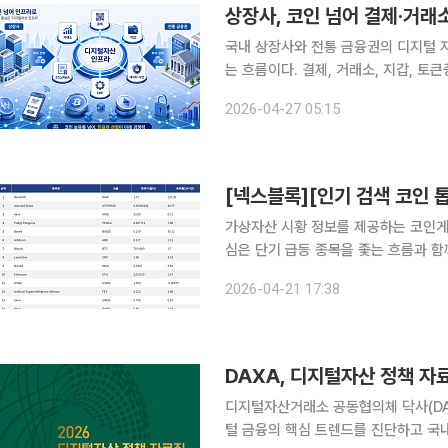
상장사, 코인 넘어 결제·거
국내 상장사와 전통 금융권의 디지털 
는 흐름이다. 결제, 거래소, 지갑, 토
는 가운데, 금융권에서는 거래 플랫폼
2026-04-27 05:15
26일 금융감독원 전자공시시스템(DAR
가상자산 시황 정보를 제공하는 코인게코(
심은 단기 급등 종목을 좇는 흐름과 함
용성 테마로 동시에 분산되는 모습이다. 가장 눈에 띈 종목은 RaveDAO다. RaveDAO는 2
2026-04-21 17:38
동안 231.26% 올랐고 시가총액은 4
DAXA, 디지털자산 정책 
디지털자산거래소 공동협의체 닥사(DA
털 금융의 핵심 트렌드를 진단하고 국내