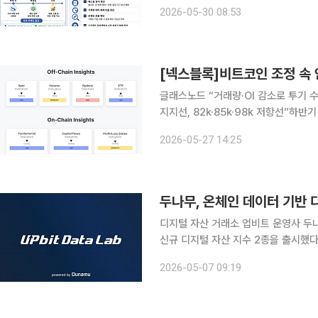
만, 실제 영향은 유동성, 보유 주체, 해제 방식에 따라 달
2026-05-30 08:53
르면 디지털 자산 시장에서 락업 해제가
[넥스블록]비트코인 조정 속 
글래스노드 “거래량·OI 감소로 투기 수
지지선, 82k·85k·98k 저항선”하반
인 시장이 단기 조정 국면에 진입한 
2026-05-27 14:25
는 분석이 나왔다. 국내 증권가에서는
두나무, 온체인 데이터 기반 
디지털 자산 거래소 업비트 운영사 두
신규 디지털 자산 지수 2종을 출시했다
를 종목 선정에 활용한 것은 이번이 처음이다. 온체인 데이터는 블록체인상에서 발
2026-05-07 09:19
내역이 기록된 정보를 뜻한다. 각 자