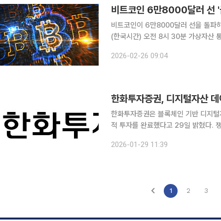
비트코인이 6만8000달러 선을 돌파하며
(한국시간) 오전 8시 30분 가상자산
6.2% 급등한 6만8164.14달러(주
2026-02-26 09:04
2065.28달러, 바이낸스 코인은 7.6%
한화투자증권, 디지털자산 데이
한화투자증권은 블록체인 기반 디지털자산
적 투자를 완료했다고 29일 밝혔다. 쟁글은 블록체인 기반 데이터 인프라와 글로벌 리서치 네트워
크를 활용해 디지털자산 시세, 리서치, 
2026-01-29 11:39
앞서 한화투자증권은 21일 세계경제포
1
2
3