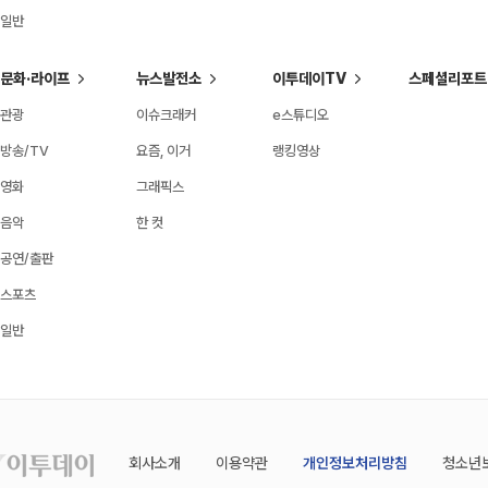
일반
문화·라이프
뉴스발전소
이투데이TV
스페셜리포트
관광
이슈크래커
e스튜디오
방송/TV
요즘, 이거
랭킹영상
영화
그래픽스
음악
한 컷
공연/출판
스포츠
일반
회사소개
이용약관
개인정보처리방침
청소년