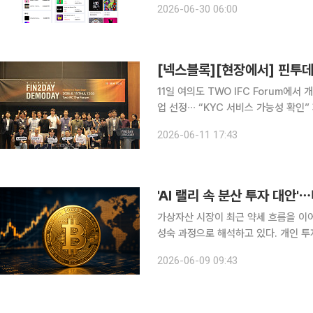
2026-06-30 06:00
영하고 있어 그 배경에 관심이 쏠린다.
11일 여의도 TWO IFC Forum에
업 선정∙∙∙ “KYC 서비스 가능성 확인” 제2서울핀테크랩 입주∙멤버십 기업 대상 공개 IR 행사
‘Fin2Day(핀투데이) 데모데이’가 11일 여의도
2026-06-11 17:43
유망 핀테크 스타트업의 성장을 지원
'AI 랠리 속 분산 투자 대안'
가상자산 시장이 최근 약세 흐름을 이
성숙 과정으로 해석하고 있다. 개인 투
은 둔화됐지만, 기관투자자와 기업들의
2026-06-09 09:43