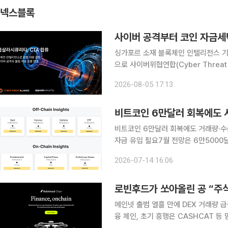
넥스블록
사이버 공격부터 코인 자금세
싱가포르 소재 블록체인 인텔리전스 
으로 사이버위협연합(Cyber Threat Alliance·C
휴 회원으로 합류해 악성 지갑 활동과 
2026-08-05 17:13
는 위협 정보를 회원사들과 공유한다고 
비트코인 6만달러 회복에도 
비트코인 6만달러 회복에도 거래량·수
자금 유입 필요7월 전망은 6만5000달러에 무
최근 6만달러선을 회복하며 반등에 나
2026-07-14 16:06
있다. 현물 거래량과 온체인 활동의 회
로빈후드가 쏘아올린 공 “주
메인넷 출범 열흘 만에 DEX 거래량
융 체인, 초기 흥행은 CASHCAT 