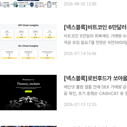
2026-08-02 12:00
어질 전망이다. 기관과 커스터디(수탁
비트코인 6만달러 회복에도 거래량·수
자금 유입 필요7월 전망은 6만5000달러에 무
최근 6만달러선을 회복하며 반등에 나
2026-07-14 16:06
있다. 현물 거래량과 온체인 활동의 회
[넥스블록]로빈후드가 쏘아올
메인넷 출범 열흘 만에 DEX 거래량
융 체인, 초기 흥행은 CASHCAT 
계가 지속성 가를 변수 비트코인이 장기간 박스권과 약세 흐름을 이어가며 개인투자자의 관심이 예
2026-07-13 12:35
전 같지 않은 가운데, 로빈후드(Robin