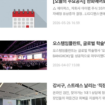
[오늘의 주요공시] 한화에어
△ 에이럭스, 자회사 아이팹 주식 35억원 규모 취득…지분
자배정 유상증자 결정…LIG디펜스앤에어로 대상 △ 한화솔루션, 유상증자 규
비스, 433억원 규모 신규 시설투자 결정 △ DL이앤씨, ‘울산 샤힌 프로젝트’ 건설 현장서 작
2026-05-26 16:59
명 사망 △ 계룡건설, 고양장항지구
오스템임플란트, 글로벌 학술
오스템임플란트는 글로벌 학술행사 '오스템
BANGKOK)'을 성공적으로 마무리했다고 7일 밝혔다. 오스템월드
는 글로벌 학술 심포지엄으로, 전 세
2026-04-07 15:08
을 공유하고 고견을 나누는 자리다. 
강서구, 스트레스 날리는 ‘직
온라인 검진, 찾아가는 1대 1 상담에 정신건강 교육 서비스
장인들의 마음건강 회복을 지원하기 위해 나섰다고 30일 
리공단‧㈜한독, 11일에는 넥센 타이