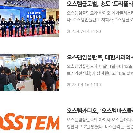
오스템글로벌, 송도 ‘트리플타
오스템임플란트가 바이오 메가클러스터
다. 오스템임플란트 자회사 오스템글로벌은 송도 5·7공구 첨단산업클러스터 내에 완공한 트리플타
워 준공식을 11일 개최했다고 14일
2025-07-14 11:20
최규옥 오스템임플란트 회장과 김해성
오스템임플란트, 대한치과의사협
오스템임플란트가 이달 11일부터 13일
료기기전시회)에 참여했다고 16일 밝혔
가했다. 현장에서는 글로벌 경쟁력을 갖춘 제품이 공개됐다. 또 케이터링 존을 공원화 콘셉트로 기
2025-04-16 14:19
획해 이색적인 느낌을 전달했고 회사 
오스템카디오, ‘오스템바스큘
오스템임플란트의 자회사 오스템카디오는 
경한다고 2일 밝혔다. 바스큘라는 ‘혈관’을 의미하는 단어다. 기존 심혈관 의료기기에서 뇌혈관과