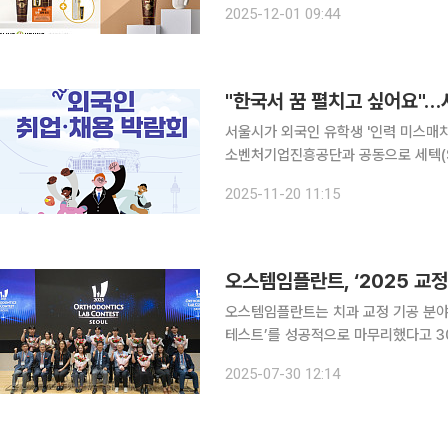
2025-12-01 09:44
의 K뷰티·웰니스 상품을 발표했다. 뷰센
"한국서 꿈 펼치고 싶어요"…서
서울시가 외국인 유학생 '인력 미스매치' 현상을
소벤처기업진흥공단과 공동으로 세텍(SE
밝혔다. 이번 행사는 서울 소재 유망 
2025-11-20 11:15
을 동시
오스템임플란트, ‘2025 교정
오스템임플란트는 치과 교정 기공 분야 
테스트’를 성공적으로 마무리했다고 30일 밝혔다. 이번 행사는 지난해 열린
스트’에 이은 대규모 경연대회로 최신 
2025-07-30 12:14
화와 관심 고취를 위해 기획했다. 일