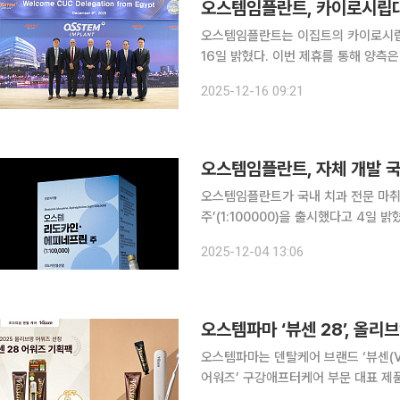
오스템임플란트, 카이로시립대
오스템임플란트는 이집트의 카이로시립
16일 밝혔다. 이번 제휴를 통해 양측은 임플란트, 보철 등 치과 진료 핵심 분야에 대한 연구를 공동
진행하고 정기적으로 학술 세미나와 워
2025-12-16 09:21
문의 교환 프로그램을 구축하는 등 교
오스템임플란트, 자체 개발 
오스템임플란트가 국내 치과 전문 마취
주’(1:100000)을 출시했다고 4일 밝혔다. 오스템리도카인은 오스템임플란트가 직접 개발
생산까지 전 과정을 맡아 개발한 치과 마취제다. 국내에 허가된 국산 리도
2025-12-04 13:06
100000 비율의 제품은 지난 46년간
오스템파마 ‘뷰센 28’, 올리
오스템파마는 덴탈케어 브랜드 ‘뷰센(Vussen)’의 치아미백제 제품 ‘뷰센 28’이 ‘2025 올리브영
어워즈’ 구강애프터케어 부문 대표 제품으로 선정됐다고 
년간 1억8000만 건의 고객 구매 데이