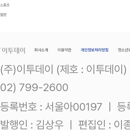
스포츠
일반
회사소개
이용약관
개인정보처리방침
청소년
(주)이투데이 (제호 : 이투데이
02) 799-2600
등록번호 : 서울아00197 ㅣ 등록일
발행인 : 김상우 ㅣ 편집인 : 