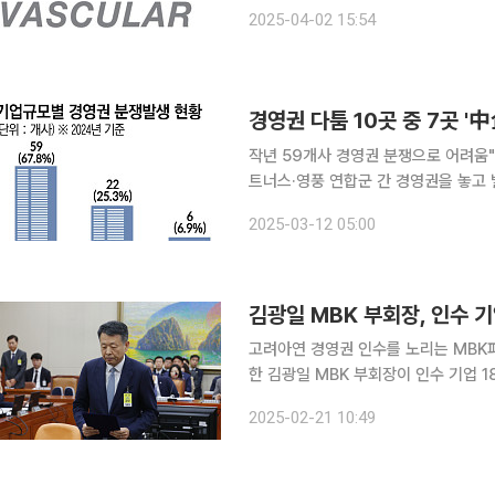
말초혈관까지 혈관계 전반으로 사업영
2025-04-02 15:54
로 나아가
작년 59개사 경영권 분쟁으로 어려움"상법 개정
트너스·영풍 연합군 간 경영권을 놓고
복잡하게 꼬여가고 있는 사태는 서로 
2025-03-12 05:00
영권 및 주주 간 분쟁은 재계의 ‘뉴 노
고려아연 경영권 인수를 노리는 MBK
한 김광일 MBK 부회장이 인수 기업 18
업계에 따르면 김 부회장은 18개 기업
2025-02-21 10:49
이사 2곳, 사내이사 1곳, 기타비상무이