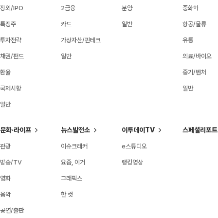
장외/IPO
2금융
분양
중화학
특징주
카드
일반
항공/물류
투자전략
가상자산/핀테크
유통
채권/펀드
일반
의료/바이오
환율
중기/벤처
국제시황
일반
일반
문화·라이프
뉴스발전소
이투데이TV
스페셜리포트
관광
이슈크래커
e스튜디오
방송/TV
요즘, 이거
랭킹영상
영화
그래픽스
음악
한 컷
공연/출판