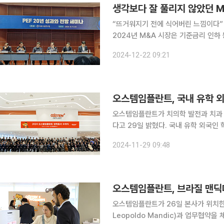
“뜨거워지기 전에 식어버린 느낌이다” 
2024년 M&A 시장은 기준금리 인하
으나, 글로벌 불확실성과 경기침체 우
2024-12-22 09:21
리 인하 효과보다는 거시적 상황이 우
오스템임플란트, 국내 유학 외
오스템임플란트가 치의학 발전과 치과 
다고 29일 밝혔다. 국내 유학 외국
대학에 장학금을 기부했다. 오스템임플란트는 2003년부터 국내 치과대학을 대상으로 장학사업을
2024-11-29 09:48
펼쳐왔다. 2개 대학에서 시작해 현재
오스템임플란트, 브라질 맨딕
오스템임플란트가 26일 본사가 위치한 
Leopoldo Mandic)과 업무협약을 체결했다고 27일 