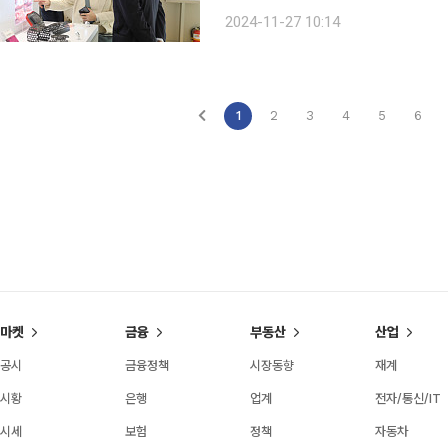
는 맨딕대학은 의과대학과 치과대학 학
2024-11-27 10:14
이날 업무협약 체결식에는 최규옥 오
1
2
3
4
5
6
마켓
금융
부동산
산업
공시
금융정책
시장동향
재계
시황
은행
업계
전자/통신/IT
시세
보험
정책
자동차