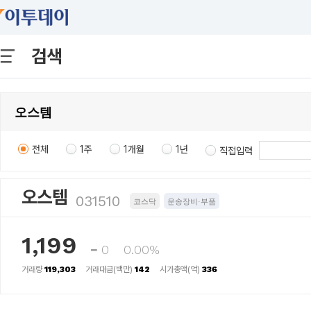
검색
전체
1주
1개월
1년
직접입력
오스템
031510
코스닥
운송장비·부품
1,199
0
0.00%
거래량
119,303
거래대금(백만)
142
시가총액(억)
336