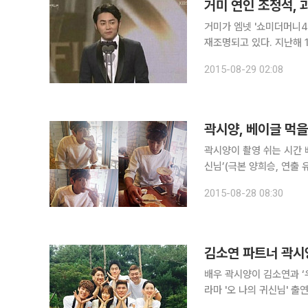
거미가 엠넷 '쇼미더머니4
재조명되고 있다. 지난해 11월 열린 '제50회 대종상 영화제'에서 조정석은 영화 '관상'으로 남우조연
상을 수상한 바 있다. 당시 무대 위로 오른 조정석은 "'관상'을 7개월 동안 촬영했다. 정말 행복하게
2015-08-29 02:08
촬영했다. 감독님, 배우분
곽시양, 베이글 먹
곽시양이 촬영 쉬는 시간 베이글을 먹는 모습이
신님’(극본 양희승, 연출
다. 자신의 인스타그램을 통해 사진을 공개한 곽시양은 “썬레스토랑, 손님 코스프레, 맛있쥬, 오나
2015-08-28 08:30
귀, 먹방, 베이글, 베이글
김소연 파트너 곽시양
배우 곽시양이 김소연과 ‘
라마 '오 나의 귀신님' 출연진들과 함
램에 "곽시양, 강기영, 박