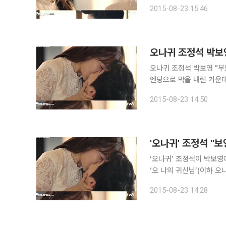
본 양희승 연출 유제원)의 특별한 종영 인사를 
2015-08-23 15:46
게 나선 박보영은 "사실 
오나귀 조정석 박보영
오나귀 조정석 박보영 "부모님 깜짝 
엔딩으로 막을 내린 가운데, 과거 박
나의 귀신님' 제작 발표회
2015-08-23 14:50
에 처음으로 키스신을 하게
'오나귀' 조정석 "
‘오나귀’ 조정석이 박보영에 대한 마음을 드러냈다.
‘오 나의 귀신님’(이하 오나
석은 ‘박보영의 애교에 흔들
2015-08-23 14:28
그는 “광대승천하지 않기 