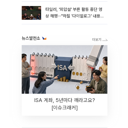
타일러, '외압설' 부른 활동 중단 영
상 해명⋯"하필 '다이얼로그' 내용이
라"
뉴스발전소
ISA 계좌, 5년마다 깨라고요?
[이슈크래커]