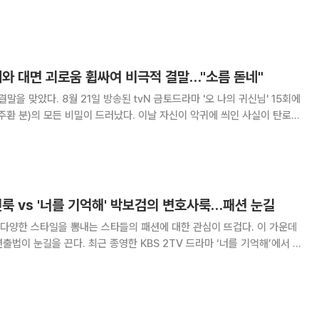
 나봉선(박보영 분)과 이를 기다리는 강선우(조정석 분)의 모습이 그려졌
 한국으로 귀국했다. 선우는
귀와 대면 괴로움 휩싸여 비극적 결말…"소름 돋네"
 금토드라마 '오 나의 귀신님' 15회에
비밀이 드러났다. 이날 자신이 악귀에 씌인 사실이 탄로난
)을 납치해 자신이 자랐던 보육원 별채에 감금했다. 그러나 강선우(조정
), 서빙고 보살(이정은
친룩 vs '너를 기억해' 박보검의 변호사룩…패션 눈길
다양한 스타일을 뽐내는 스타들의 패션에 대한 관심이 뜨겁다. 이 가운데
한 KBS 2TV 드라마 ‘너를 기억해’에서 연
 변호사룩이 화제다. 박보검은 신뢰감을 주는 변호사 역할에 맞게 수트를
룩을 선보였다. 특히 심플한 네이비와