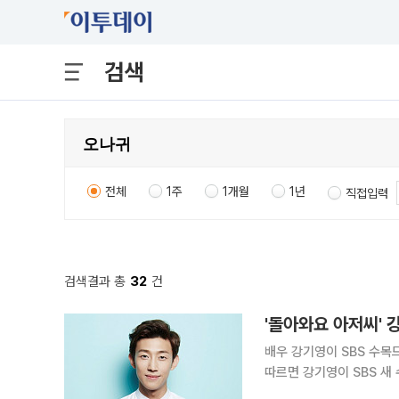
검색
전체
1주
1개월
1년
직접입력
검색결과 총
32
건
'돌아와요 아저씨' 
배우 강기영이 SBS 수목드라마 '돌아와
따르면 강기영이 SBS 새 
수로 분)의 가족 같은 조직원으로 등장할 예정이다.