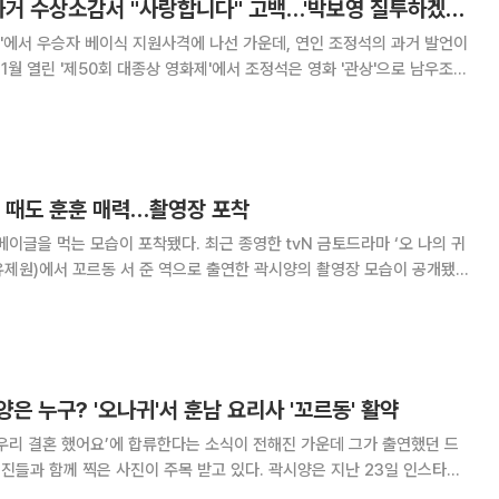
거미 연인 조정석, 과거 수상소감서 "사랑합니다" 고백…'박보영 질투하겠네!'
'에서 우승자 베이식 지원사격에 나선 가운데, 연인 조정석의 과거 발언이
들 감사드린다"며 "가
을 때도 훈훈 매력…촬영장 포착
 포착됐다. 최근 종영한 tvN 금토드라마 ‘오 나의 귀
 유제원)에서 꼬르동 서 준 역으로 출연한 곽시양의 촬영장 모습이 공개됐
 남자”라는 멘트와 함께 사진을
은 누구? '오나귀'서 훈남 요리사 '꼬르동' 활약
우리 결혼 했어요’에 합류한다는 소식이 전해진 가운데 그가 출연했던 드
께 찍은 사진이 주목 받고 있다. 곽시양은 지난 23일 인스타그
보영, 오의식, 최민철, 정호균, 신혜선, 정석이형은 없네. 그동안 '오 나의 귀