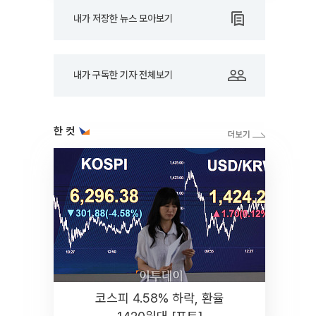
내가 저장한 뉴스 모아보기
내가 구독한 기자 전체보기
한 컷
코스피 4.58% 하락, 환율