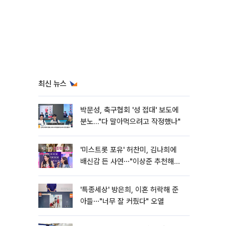
최신 뉴스
박문성, 축구협회 '성 접대' 보도에
분노…"다 말아먹으려고 작정했나"
'미스트롯 포유' 허찬미, 김나희에
배신감 든 사연⋯"이상준 추천해주
더라"
'특종세상' 방은희, 이혼 허락해 준
아들⋯"너무 잘 커줬다" 오열