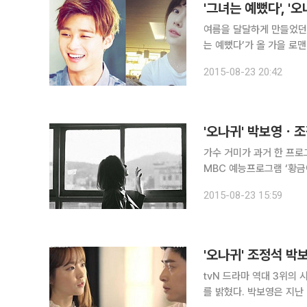
'그녀는 예뻤다', 
여름을 달달하게 만들었던 
는 예뻤다’가 올 가을 로맨틱 코미디로 안
다'는 첫사랑의 아이콘에
2015-08-23 20:42
성준(박서준 분)의 첫사랑
'오나귀' 박보영ㆍ조
가수 거미가 과거 한 프로그램에서
MBC 예능프로그램 ‘황금
수 이승철, 정엽, 그룹 인피니트 성규
2015-08-23 15:59
“사랑받고 있으니 예뻐졌다
'오나귀' 조정석 박
tvN 드라마 역대 3위의 
를 밝혔다. 박보영은 지난 23일 포털사이트 네이버 V앱을 통해 tvN 금토드라마 '오 나의 귀신님'(극