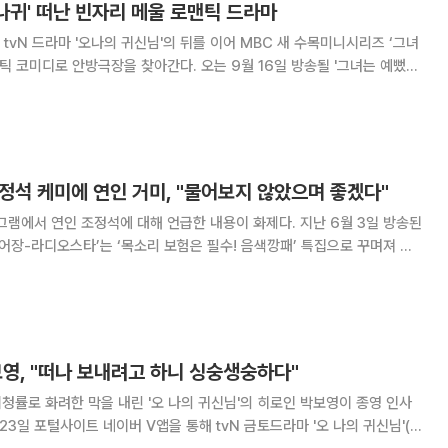
'오나귀' 떠난 빈자리 메울 로맨틱 드라마
tvN 드라마 '오나의 귀신님'의 뒤를 이어 MBC 새 수목미니시리즈 ‘그녀
방극장을 찾아간다. 오는 9월 16일 방송될 '그녀는 예뻤
서 찌질녀로 역변한 혜진(황정음 분)과 뚱보 찌질남에서 완벽남으로 정변한
 찾기에 혜진의 절친 하리(고준희 분
정석 케미에 연인 거미, "물어보지 않았으며 좋겠다"
 연인 조정석에 대해 언급한 내용이 화제다. 지난 6월 3일 방송된
어장-라디오스타’는 ‘목소리 보험은 필수! 음색깡패’ 특집으로 꾸며져 가
가 출연해 입담을 자랑했다. 이날 MC들은 거미가 등장하자
”고 말하며, “제작진한테 들었는
보영, "떠나 보내려고 하니 싱숭생숭하다"
시청률로 화려한 막을 내린 '오 나의 귀신님'의 히로인 박보영이 종영 인사