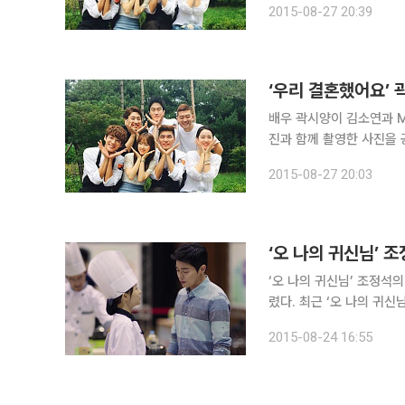
2015-08-27 20:39
신님' 시청해주시고 사랑
‘우리 결혼했어요’
배우 곽시양이 김소연과 M
진과 함께 촬영한 사진을 공개했다. 곽시양은 최근 자신의 인스타그램에
“#강기영 #박보영 #오
2015-08-27 20:03
시청해주시고 사랑해주신 
‘오 나의 귀신님’ 
‘오 나의 귀신님’ 조정석의 패션이 화제다. 22일 tvN 드라마
렸다. 최근 ‘오 나의 귀신님’에서 강선우(조정석 분)는 심사위원의 자리를 마다하고 나봉선(박보영
분)의 남자친구 자격으로
2015-08-24 16:55
셔츠에 그레이톤의 슬렉스