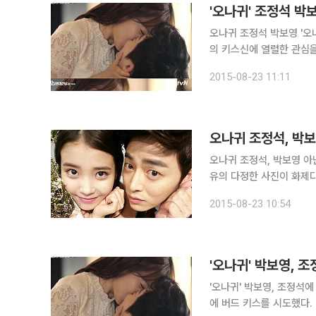
'오나귀' 조정석 박
오나귀 조정석 박보영 '오나귀' 조정석-박보영 커플이 해피엔딩을 맞았다. 특히 네티즌들은 두 사람
의 키스신에 열렬한 관심을 보이고 있다. 지난 22일 방송된 tv
막 회에서는 귀신 신순애(
2015-08-23 11:11
방송됐다. 신순애(김
오나귀 조정석, 박보영 아닌 무한
유의 다정한 사진이 화제다. 지난 2013년 조정석은 자신의 트위터에 “정말 행복했었다, 순
신이랑 마지막 촬영 날 찍
2015-08-23 10:54
와주시고 응원해주신 모든
'오나귀' 박보영, 조
'오나귀' 박보영, 조정석에 3단 키스…"
에 버드 키스를 시도했다. 22일 방송된 tvN 금토드라마 '오 나의 귀신님'에서는 요리대회에서 3위