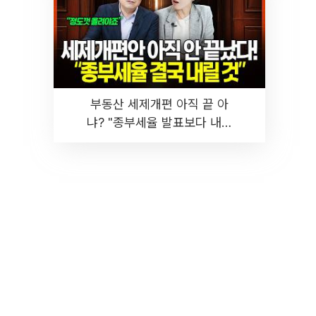
부동산 세제개편 아직 끝 아
냐? "종부세율 발표보다 내릴
것" 장기거주·양도세 전망 I 집
땅지성 I 김인만, 진미윤