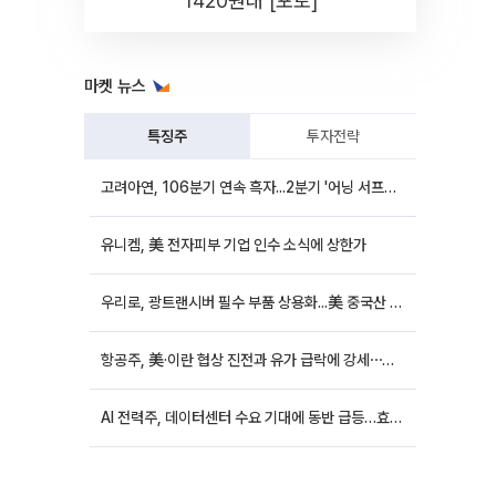
1420원대 [포토]
마켓 뉴스
특징주
투자전략
고려아연, 106분기 연속 흑자...2분기 '어닝 서프라이즈'에 장 초반 12%대 강세
유니켐, 美 전자피부 기업 인수 소식에 상한가
우리로, 광트랜시버 필수 부품 상용화...美 중국산 퇴출 추진에 상승세
항공주, 美·이란 협상 진전과 유가 급락에 강세⋯한진칼 8%↑
AI 전력주, 데이터센터 수요 기대에 동반 급등…효성중공업 10%↑