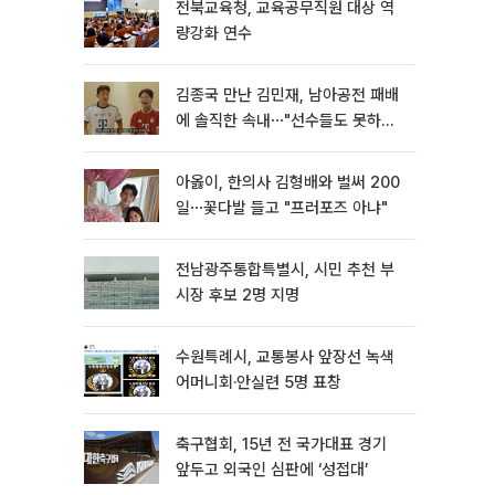
전북교육청, 교육공무직원 대상 역
량강화 연수
김종국 만난 김민재, 남아공전 패배
에 솔직한 속내⋯"선수들도 못하긴
했다"
아옳이, 한의사 김형배와 벌써 200
일⋯꽃다발 들고 "프러포즈 아냐"
전남광주통합특별시, 시민 추천 부
시장 후보 2명 지명
수원특례시, 교통봉사 앞장선 녹색
어머니회·안실련 5명 표창
축구협회, 15년 전 국가대표 경기
앞두고 외국인 심판에 ‘성접대’