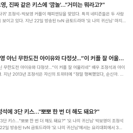
보영, 진짜 같은 키스에 '깜놀'…"거미는 뭐라고?"
N 금토드라마 '오 나의 귀신님' 마지
김슬기 분)과 이별을 하는 나봉선(박보영 분), 강선우(조정석 분)의 모습이
슬기 분)는 서빙고(이정은 분)
오나귀 조정석, 박보영 아닌 무한도전 아이유와 다정샷...“이 커플 잘 어울리네”
도전 아이유와 다정샷...“이 커플 잘 어울리네” 배우 조정석과 아이
신아. 순
은 사진이에요. 그동안 물심양면으로 ‘최고다 이순신’을 걱정해주시고 도
 분께 진심으로 감사하단 말 전해
정석에 3단 키스…"뽀뽀 한 번 더 해도 돼요?"
뽀뽀 한 번 더 해도 돼요?" '오 나의 귀신님' 박보영이 조정석