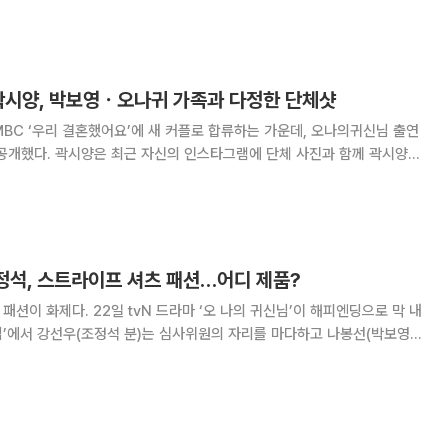
해주신 여러분께 감사드립니다.
 곽시양, 박보영ㆍ오나귀 가족과 다정한 단체샷
BC ‘우리 결혼했어요’에 새 커플로 합류하는 가운데, 오나의귀신님 출연
 단체 사진과 함께 곽시양
의식 #최민철 #정호균 #신혜선 #정석이형_이없네ㅠ 그동안 #오나의귀신님
여러분께 감사드립니다. 덕분에 #행복해요”라
조정석, 스트라이프 셔츠 패션…어디 제품?
 ‘오 나의 귀신님’이 해피엔딩으로 막 내
 심사를 지켜봤다. 여기에서 선우로 분한 조정석은 블루컬러의 스트라이프
를 코디하며 여성들이 선호하는