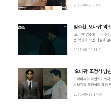
를 한 뒤 유학에 다녀오는
2015-08-23 04:35
다. 나봉선은 연락 없이
임주환 '오나귀' 악
'오나귀' 임주환이 비극적 결말을 맞았다. 8월 21일 방송된 tvN
는 악귀가 씌인 최성재(임주환 분)의 모든 
최성재는 나봉선(박보영 분
2015-08-22 11:41
석 분)과 신순애(김슬기 분
'오나귀' 조정석 남
드라마부터 리얼웨이까지 
박보검과 조정석의 패션 연출법이 눈길을 끈다. 최근 종영
기력을 인정받은 박보검의
2015-08-19 14:44
매치해 단정하고 포멀한 