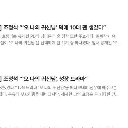
우고 모두가 인정할 만한
 조정석 “‘오 나의 귀신님’ 덕에 10대 팬 생겼다”
’의 호평에는 유제원 PD의 남다른 연출 감각 또한 주효하다. 일찌감치 유
점이 ‘오 나의 귀신님’을 선택하게 된 계기 중 하나였다. 앞서 공개된 ‘오
웠더니, 그 역시 크게 동의했다. “롱 테이크 촬영이었어요. 유
극본으로 티저를 내보낸 거랍
 조정석 “‘오 나의 귀신님’, 성장 드라마”
’을 떠나보내며 선우에 해주고픈
랐다. 특유의 부끄러움을 내비쳤지만, 해사한 그의 표정은 곧 커다란 만족
‘오 나의 귀신님’의 주역