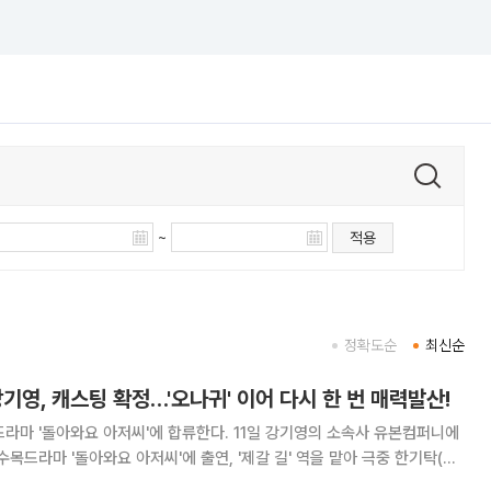
~
적용
정확도순
최신순
강기영, 캐스팅 확정…'오나귀' 이어 다시 한 번 매력발산!
요 아저씨'에 합류한다. 11일 강기영의 소속사 유본컴퍼니에
수목드라마 '돌아와요 아저씨'에 출연, '제갈 길' 역을 맡아 극중 한기탁(김
 강기영이 연기하는 '제갈 길'은 일찍이 조직에 합