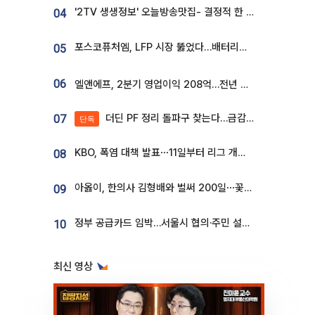
'2TV 생생정보' 오늘방송맛집- 결정적 한 수, 3종 메밀면! 메밀 소바 맛집 '의○○○○'
04
포스코퓨처엠, LFP 시장 뚫었다…배터리사와 대규모 장기 공급 합의
05
06
엘앤에프, 2분기 영업이익 208억…전년 比 흑자전환
더딘 PF 정리 돌파구 찾는다…금감원, 1년 반 만에 매각설명회 재개
07
단독
KBO, 폭염 대책 발표⋯11일부터 리그 개시ㆍ경기 오후 7시 시작
08
아옳이, 한의사 김형배와 벌써 200일⋯꽃다발 들고 "프러포즈 아냐"
09
정부 공급카드 임박…서울시 협의·주민 설득이 성패 가른다 [부동산 해법 전쟁]
10
최신 영상