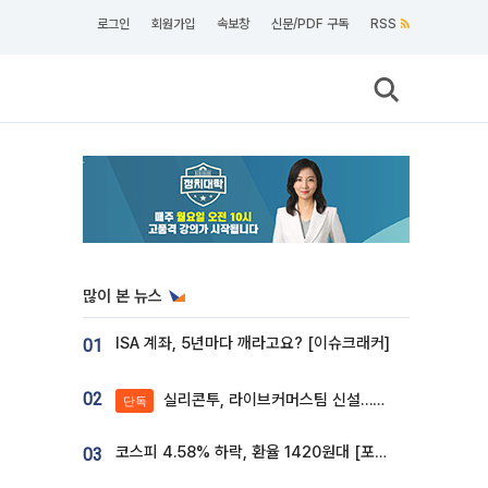
로그인
회원가입
속보창
신문/PDF 구독
RSS
많이 본 뉴스
ISA 계좌, 5년마다 깨라고요? [이슈크래커]
01
02
실리콘투, 라이브커머스팀 신설…K뷰티 ‘글로벌 판매망’ 확대[K뷰티 라방戰]
단독
코스피 4.58% 하락, 환율 1420원대 [포토]
03