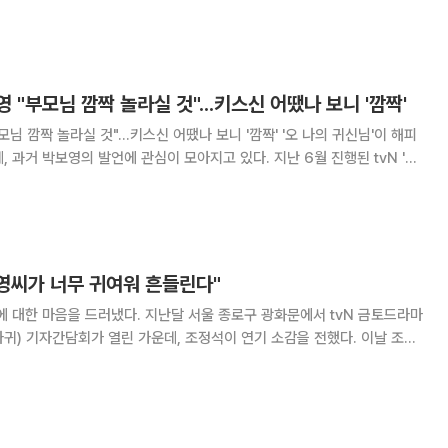
전했다. 집에서 편안한 차림을 한 채 민낯으로 팬들에
자려고 했는데 오늘 종방
 "부모님 깜짝 놀라실 것"...키스신 어땠나 보니 '깜짝'
놀라실 것"...키스신 어땠나 보니 '깜짝' '오 나의 귀신님'이 해피
보영의 발언에 관심이 모아지고 있다. 지난 6월 진행된 tvN '오
에서 박보영은 "사실 난 그동안 작품에서 키스신을 해 본 적이 없다. 이번
 됐다"고 밝혔
보영씨가 너무 귀여워 흔들린다"
 지난달 서울 종로구 광화문에서 tvN 금토드라마
귀) 기자간담회가 열린 가운데, 조정석이 연기 소감을 전했다. 이날 조정
리는 순간이 있냐’는 기자의 질문에 “매번 그런 것 같다”고 답했다. 또
위해 많이 노력한다.