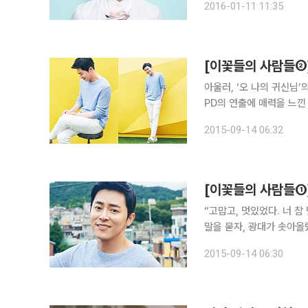
2016-01-11 11:35
류해 무슨 일이든 금방 배
[이꽃들의 사람들②]
아울러, ‘오 나의 귀신님
PD의 연출에 매력을 느낀 
나의 귀신님’의 티저 풀버전을 치켜세
2015-09-14 06:32
제원 PD님이 직접 쓰신 
[이꽃들의 사람들①]
“고맙고, 멋있었다. 너 참 멋있었다.” tvN 드라마 ‘오 나의 귀신님
말을 묻자, 광대가 솟아올
감이었다. 최근 서울 이태원동의 한 카페에서 만난 배우 조정석(35)은 케이블 채널 tvN의 역대 세
2015-09-14 06:30
번째 최고 시청률을 이끈 