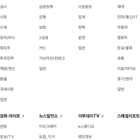
공시
금융정책
시장동향
재계
시황
은행
업계
전자/통신/IT
시세
보험
정책
자동차
장외/IPO
2금융
분양
중화학
특징주
카드
일반
항공/물류
투자전략
가상자산/핀테크
유통
채권/펀드
일반
의료/바이오
환율
중기/벤처
국제시황
일반
일반
문화·라이프
뉴스발전소
이투데이TV
스페셜리포트
관광
이슈크래커
e스튜디오
방송/TV
요즘, 이거
랭킹영상