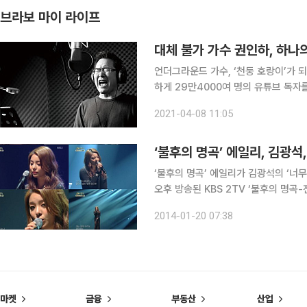
브라보 마이 라이프
대체 불가 가수 권인하, 하나
언더그라운드 가수, ‘천둥 호랑이’가 되
하게 29만4000여 명의 유튜브 독자
인생 2막을 일구고 있다. 1980년대
2021-04-08 11:05
되었을까? 천둥 호랑이가 말하는 음악,
‘불후의 명곡’ 에일리, 김광석,
‘불후의 명곡’ 에일리가 김광석의 ‘너무 아픈
오후 방송된 KBS 2TV ‘불후의 명곡-전설을
송에서 무대에 올라 김광석의 ‘너무 아
2014-01-20 07:38
보였다. 에일리는 본격적인 무대에 
마켓
금융
부동산
산업