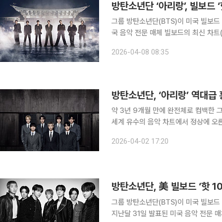
방탄소년단 ‘아리랑’, 빌보드 ‘
그룹 방탄소년단(BTS)이 미국 빌보드 메인 송 
국 음악 전문 매체 빌보드의 최신 차트(
(ARIRANG)’의 타이틀곡 ‘스윔(SWIM
2026-04-08 08:35
인에 성공했다. ‘스윔’을 필두로 수
방탄소년단, ‘아리랑’ 역대급 
약 3년 9개월 만에 완전체로 컴백한 그
세계 유수의 음악 차트에서 정상에 오른
하이브와 빅히트 뮤직에 따르면 방시혁
2026-04-02 17:20
미국에서 초대형 송캠프를 열었다. 송
방탄소년단, 美 빌보드 ‘핫 10
그룹 방탄소년단(BTS)이 미국 빌보
지난달 31일 발표된 미국 음악 전문 