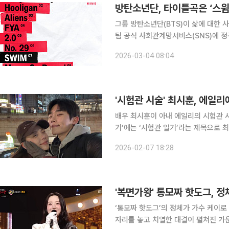
방탄소년단, 타이틀곡은 ‘스윔
그룹 방탄소년단(BTS)이 삶에 대한 사랑을 노래
팀 공식 사회관계망서비스(SNS)에 정규
로고와 빨간색 테이프 형태의 그래픽이
2026-03-04 08:04
‘보디 투 보디(Body to Body)’, ‘훌
'시험관 시술' 최시훈, 에일
배우 최시훈이 아내 에일리의 시험관 시술에 미안함을 드러
기’에는 ‘시험관 일기’라는 제목으로 최시훈
시훈은 아내 에일리에 대해 “주사 탓
2026-02-07 18:28
해서 자고 밤에는 뒤척이다 결국 소파
‘통모짜 핫도그’의 정체가 가수 케이로 밝혀졌다. 7일 방송된 MBC ‘복면가왕
자리를 놓고 치열한 대결이 펼쳐진 가운데 ‘