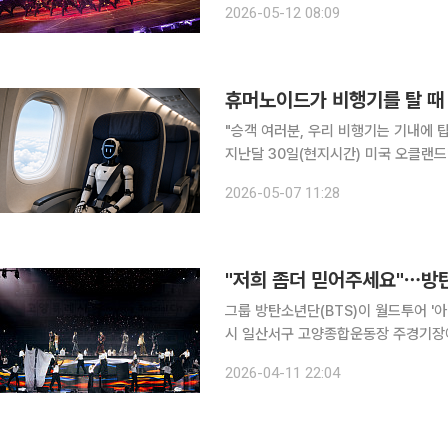
2026-05-12 08:09
15만 관객이 모인 이번 공연
휴머노이드가 비행기를 탈 때
"승객 여러분, 우리 비행기는 기내에 탑
지난달 30일(현지시간) 미국 오클랜드
제 안내 방송입니다. 옆자리에 로봇이 
2026-05-07 11:28
"저희 좀더 믿어주세요"⋯방탄
그룹 방탄소년단(BTS)이 월드투어 '아리랑'으
시 일산서구 고양종합운동장 주경기장에서는
TOUR 'ARIRANG' IN GOYANG)' 둘째 날 공연이 열렸다.
2026-04-11 22:04
분들 목소리가 되게 잘 들린다. 4년 만