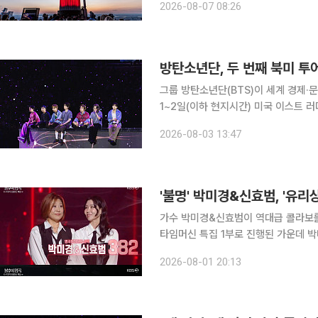
2026-08-07 08:26
‘더 시티 뉴욕’은 방탄소년단의 콘서트
방탄소년단, 두 번째 북미 투
그룹 방탄소년단(BTS)이 세계 경제·문화의
1~2일(이하 현지시간) 미국 이스트 러더
월드투어 ‘아리랑’(BTS WORLD TOU
2026-08-03 13:47
19일 ‘2026 FIFA 북중미 월드컵
'불명' 박미경&신효범, '유
가수 박미경&신효범이 역대급 콜라보를 선보였다. 1일 방송된 KBS 2TV ‘
타임머신 특집 1부로 진행된 가운데 박미경&신효범이
자는 유재하의 ‘그대와 영원히’를 선곡,
2026-08-01 20:13
갔다. 이를 저지하기 위해 마지막으로