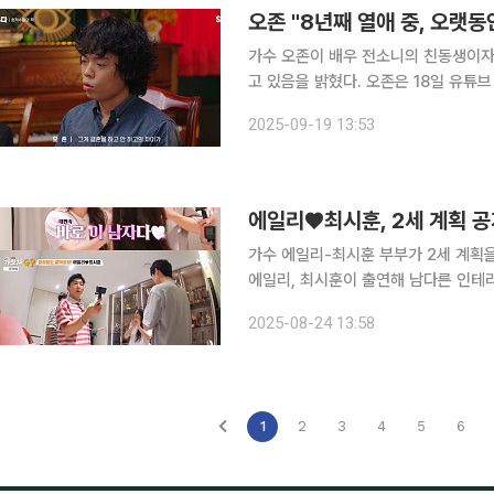
오존 "8년째 열애 중, 오랫동
가수 오존이 배우 전소니의 친동생이자 
고 있음을 밝혔다. 오존은 18일 유튜브 채널 ‘사피엔스 스튜디오’에서 “지금은 동거한 지도 오래돼
서 주변에서 사실혼이라고 부른다”며 “
2025-09-19 13:53
는 단계”라고 전했다. 전주
에일리♥최시훈, 2세 계획 공
가수 에일리-최시훈 부부가 2세 계획을 알렸다. 23일 방송된 MBN ‘가보자G
에일리, 최시훈이 출연해 남다른 인테리어의 신혼집을 공개
개하며 그동안 받은 트로피가 놓인 장식
2025-08-24 13:58
1
2
3
4
5
6