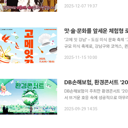
핫도그’는 에일리의 ‘Higher’을 열
2025-12-07 19:37
다. 이어 가왕 방어에 나선 ‘백발백중 
맛·술·문화를 앞세운 체험형 
'고메 잇 강남' – 도심 미식 문화 축제 ‘고메 잇 강남’은 서울 삼성동 코엑스 동측광장에서 열리는 대
규모 미식 축제로, 강남구와 코엑스,
니다. 100여 가지 메뉴를 선보이는 
2025-11-15 10:00
보여주는 라이브 쿠킹쇼가 핵심 프로그
DB손해보험, 환경콘서트 '2
DB손해보험이 주최한 환경콘서트 '20
서 뜨거운 호응 속에 성공적으로 마무리되었다고 29일 밝혔
고, 환경재단, 초록우산, 스타버스랩이
2025-09-29 14:35
‘2025 함께, 약속 페스티벌‘은 환경