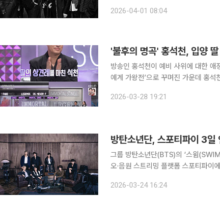
정규 5집 ‘아리랑(ARIRANG)’의 타이
2026-04-01 08:04
전체 14개 트랙 중 성덕대왕신종의 종
방송인 홍석천이 예비 사위에 대한 애정을 드러냈다. 28일 방송된 KBS2 ‘
예계 가왕전’으로 꾸며진 가운데 홍석천이 출
최근 화제가 된 입양 딸의 결혼 소식을
2026-03-28 19:21
전했다. 이어 “딸이 원래 비혼주의자
방탄소년단, 스포티파이 3일 
그룹 방탄소년단(BTS)의 ‘스윔(SWIM)’이 
오·음원 스트리밍 플랫폼 스포티파이에 
곡 ‘스윔’은 ‘데일리 톱 송 글로벌’에서 
2026-03-24 16:24
보디(Body to Body)’는 사