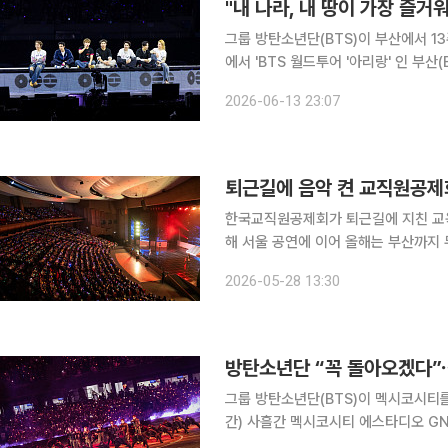
그룹 방탄소년단(BTS)이 부산에서 13주년을 맞았다. 방탄소년단은 
에서 'BTS 월드투어 '아리랑' 인 부산(BT
연을 개최했다. 방탄소년단이 부산에서 콘서트를 여는 건 2022년 10월 '2030부산세계박람회 유
2026-06-13 23:07
치 기원 콘서트 '옛 투 컴' 인 부산
퇴근길에 음악 켠 교직원공제회
한국교직원공제회가 퇴근길에 지친 교육
해 서울 공연에 이어 올해는 부산까지 
다. 한국교직원공제회는 부산과 서울에서 개최한 ‘2026 The-K 퇴근길 콘서트 : 하루를 끄고, 음악
2026-05-28 13:30
방탄소년단 “꼭 돌아오겠다”
그룹 방탄소년단(BTS)이 멕시코시티를 뜨겁게 달궜다. 방탄소년단은
간) 사흘간 멕시코시티 에스타디오 GNP 
‘아리랑’ 인 멕시코 시티(BTS WORLD 