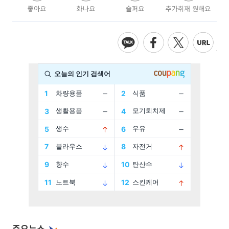
좋아요
화나요
슬퍼요
추가취재 원해요
주요뉴스