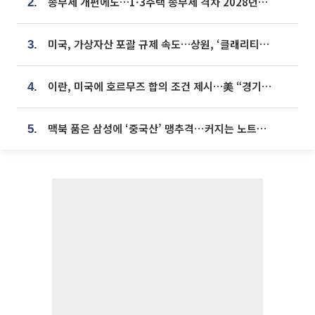
종부세 개편에도…1·3주택 종부세 격차 2028년부터 확대
2.
미국, 가상자산 포괄 규제 속도…상원, ‘클래리티법’ 9월 절차투표 추진
3.
이란, 미국에 호르무즈 합의 조건 제시…美 “경기 아직 안 끝나” [종합]
4.
맥북 품은 삼성에 ‘중국산’ 맹추격⋯커지는 노트북 OLED 시장
5.