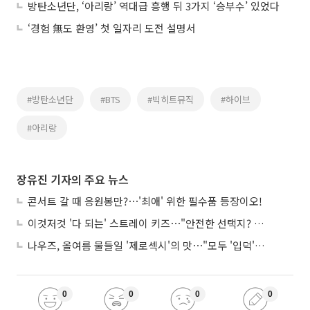
방탄소년단, ‘아리랑’ 역대급 흥행 뒤 3가지 ‘승부수’ 있었다
‘경험 無도 환영’ 첫 일자리 도전 설명서
#방탄소년단
#BTS
#빅히트뮤직
#하이브
#아리랑
장유진 기자의 주요 뉴스
콘서트 갈 때 응원봉만?⋯'최애' 위한 필수품 등장이오!
이것저것 '다 되는' 스트레이 키즈⋯"안전한 선택지? 도전이 재밌죠"
나우즈, 올여름 물들일 '제로섹시'의 맛⋯"모두 '입덕'시킬 것"
0
0
0
0