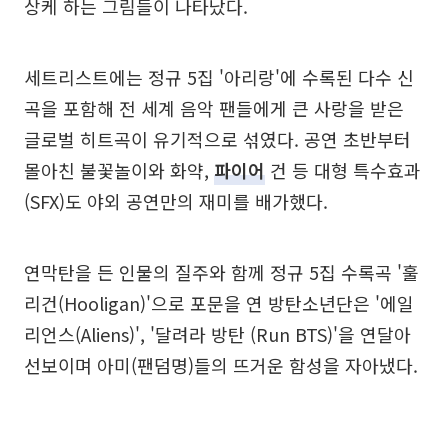
상케 하는 그림들이 나타났다.
세트리스트에는 정규 5집 '아리랑'에 수록된 다수 신
곡을 포함해 전 세계 음악 팬들에게 큰 사랑을 받은
글로벌 히트곡이 유기적으로 섞였다. 공연 초반부터
몰아친 불꽃놀이와 화약,
파이어
건 등 대형 특수효과
(SFX)도 야외 공연만의 재미를 배가했다.
연막탄을 든 인물의 질주와 함께 정규 5집 수록곡 '훌
리건(Hooligan)'으로 포문을 연 방탄소년단은 '에일
리언스(Aliens)', '달려라 방탄 (Run BTS)'을 연달아
선보이며 아미(팬덤명)들의 뜨거운 함성을 자아냈다.