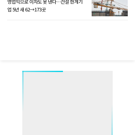
영업익으로 이자도 못 낸다…건설 한계기
업 5년 새 62→173곳