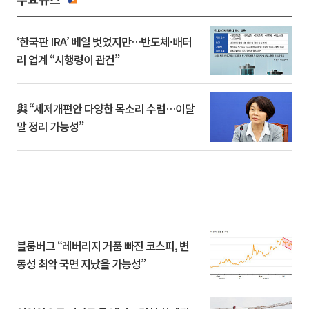
‘한국판 IRA’ 베일 벗었지만…반도체·배터
리 업계 “시행령이 관건”
與 “세제개편안 다양한 목소리 수렴…이달
말 정리 가능성”
블룸버그 “레버리지 거품 빠진 코스피, 변
동성 최악 국면 지났을 가능성”