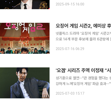
시상식에서 작품상 포함 총 6개 부문에서 수상
2025-09-15 16:00
10대 후반에서 20대 초반에 이르는 
오징어 게임 시즌2, 에미상 
넷플릭스 드라마 ‘오징어 게임’ 시즌2가
으로 14개 부문 후보에 올라 6관왕에
부문 후보에서 제외된 것을 두고 예상 
2025-07-16 06:29
한 후보 지명이 기대됐지만 완결성 부
'오겜' 시리즈 주역 이정재 "
성기훈으로 열연⋯"큰 경험을 했다는 생각
강하게 느껴'오징어 게임' 파급 효과⋯"좋은 영향이 있다
크게 성공한 시리즈였고, 빅 프랜차이
2025-07-03 15:17
(결말을) 선