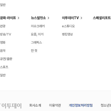
일반
문화·라이프
뉴스발전소
이투데이TV
스페셜리포트
관광
이슈크래커
e스튜디오
방송/TV
요즘, 이거
랭킹영상
영화
그래픽스
음악
한 컷
공연/출판
스포츠
일반
회사소개
이용약관
개인정보처리방침
청소년