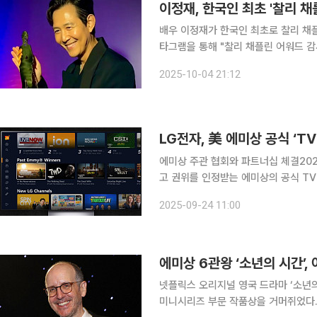
이정재, 한국인 최초 '찰리 
배우 이정재가 한국인 최초로 찰리 채플린 어워드 수
타그램을 통해 "찰리 채플린 어워드 감사합
에는 찰리 채플린 어워드 수상자에게 
2025-10-04 21:12
겼다. 이정재는 트로피를 부드럽게 돌
LG전자, 美 에미상 공식 ‘TV
에미상 주관 협회와 파트너십 체결2026년까지 마케팅·
고 권위를 인정받는 에미상의 공식 TV 파트너로 선정됐다. LG
비전예술과학아카데미와 파트너십을 체결
2025-09-24 11:00
에미상 6관왕 ‘소년의 시간’,
넷플릭스 오리지널 영국 드라마 ‘소년의 
미니시리즈 부문 작품상을 거머쥐었다. ‘소년의 시간’은 14일 미국 로스앤젤레스 피콕극장에서 