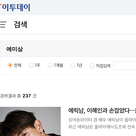
검색
전체
1주
1개월
1년
직접입력
검색결과 총
237
건
에릭남, 이해인과 손잡았다
싱어송라이터 겸 배우 에릭남이 올마이애닉도츠에 둥지를
최근 에릭남은 올마이애닉도츠와 전속 계약을 체결했다. 에릭남은 
다. 3월 3일 디지털 싱글 '하우 더 파이어