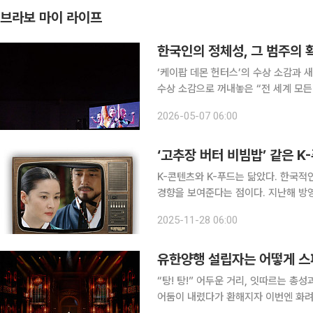
브라보 마이 라이프
한국인의 정체성, 그 범주의 
‘케이팝 데몬 헌터스’의 수상 소감과 
수상 소감으로 꺼내놓은 “전 세계 모
다. 이 말은 현재 K-컬처의 영역 안
2026-05-07 06:00
‘케이팝 데몬 헌터스’ 수상 소감에 담
‘고추장 버터 비빔밥’ 같은 K
K-콘텐츠와 K-푸드는 닮았다. 한국적
경향을 보여준다는 점이다. 지난해 방영
풍을 보면 퓨전의 시너지가 얼마나 강력한지 실감할 수 있다. 
2025-11-28 06:00
어머니들이 해주곤 했던 마가린 간장
유한양행 설립자는 어떻게 스파
“탕! 탕!” 어두운 거리, 잇따르는 총성과 가슴에 겨눠지는 총구, 그리고 쓰러지는 사람들. 무대 위로
어둠이 내렸다가 환해지자 이번엔 화려