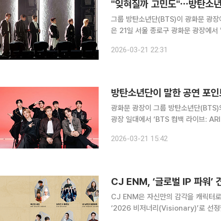
"잊혀질까 고민도"⋯방탄소년단, 
그룹 방탄소년단(BTS)이 광화문 광장에서 
은 21일 서울 종로구 광화문 광장에서 'B
ARIRANG)'을 개최했다. 전날(20일) 
2026-03-21 22:31
공연은 '아리랑' 수록곡 8
방탄소년단이 말한 공연 포인
광화문 광장이 그룹 방탄소년단(BTS)의 ‘아리랑’으로 물든다
광장 일대에서 ‘BTS 컴백 라이브: ARI
최한다. 이번 공연은 정규 5집 ‘아리랑
2026-03-21 15:42
세계 어디서든 시청할 수 있다. 신
CJ ENM은 자신만의 감각을 캐릭터로
‘2026 비저너리(Visionary)’로 선정했다고 27일 밝혔다.
K엔터테인먼트 산업에 새로운 비전을 