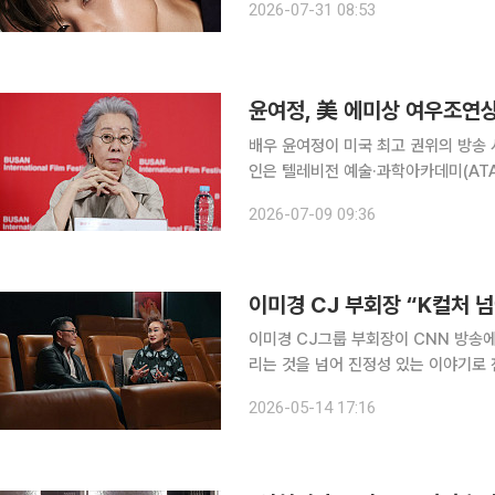
2026-07-31 08:53
달 5일 두 번째 싱글 '미스 미 모어(Mi
윤여정, 美 에미상 여우조연상
배우 윤여정이 미국 최고 권위의 방송 시상식인 에미
인은 텔레비전 예술·과학아카데미(ATA
식 후보 명단에서 윤여정이 '미니·앤솔
2026-07-09 09:36
보도했다. 윤여정은 넷플릭스 오리
이미경 CJ 부회장 “K컬처 넘
이미경 CJ그룹 부회장이 CNN 방송에
리는 것을 넘어 진정성 있는 이야기로
밝혔다. 이 부회장은 9일 방영된 CNN 인터내셔널 4부작 다큐멘터리 'K에브리싱'(K-Everything)
2026-05-14 17:16
에서 배우 대니얼 대 김과 대담하며 K