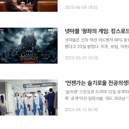
해피엔딩'이 제78회 미국 토니상 시
2025-06-09 18:02
올랐다"며 "토니상은 미국 연극·뮤지
넷마블 '왕좌의 게임: 킹스로드
넷마블은 신작 액션 어드벤처 RPG 왕
했다고 23일 밝혔다. 미주, 유럽, 아프리카, 오세아니아, 중동 등 글로벌 지역 이용자들은 모바일(애
플 앱스토어/구글 플레이스토어)과 PC
2025-05-23 10:55
지포스 나우) 플랫폼을 통해 왕좌의 게
‘언젠가는 슬기로울 전공의생
‘슬의생’ 스핀오프 드라마 12일 공개10
족’ 공개‘미션 임파서블: 데드 레코닝’·‘청춘월담’ 넷플릭스가 이번주에도 다
12일 넷플릭스에 따르면 이날 넷플릭
2025-04-12 06:00
스에서 큰 사랑을 받았던 ‘슬기로운 의