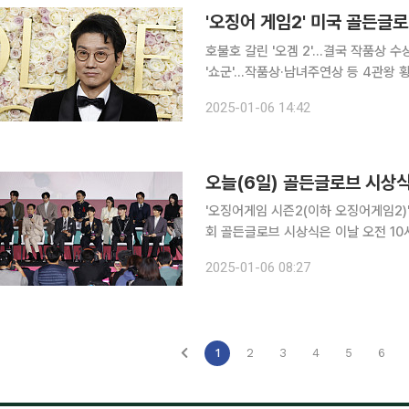
'오징어 게임2' 미국 골든글로
호불호 갈린 '오겜 2'…결국 작품상 수
'쇼군'…작품상·남녀주연상 등 4관왕 황동혁 감독이 연출한 넷플릭스 오리지널 '오징어 게임 2'가 미
국 골든글로브 시상식에서 작품상 후보에 올랐지만, 수
2025-01-06 14:42
레스 베벌리힐튼 호텔에서 열린 제82
오늘(6일) 골든글로브 시상식
'오징어게임 시즌2(이하 오징어게임2)'의
회 골든글로브 시상식은 이날 오전 10
로브는 CBS가 중계하고 파라마운트+에서 스트리밍된다. '오징어
2025-01-06 08:27
TV 부문 작품상 후보에 올랐다. 넷플
1
2
3
4
5
6