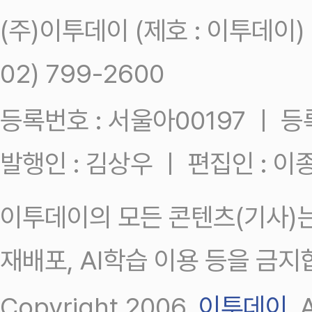
(주)이투데이 (제호 : 이투데이
02) 799-2600
등록번호 : 서울아00197 ㅣ 등록일
발행인 : 김상우 ㅣ 편집인 : 
이투데이의 모든 콘텐츠(기사)는
재배포, AI학습 이용 등을 금지
Copyright 2006.
이투데이
.