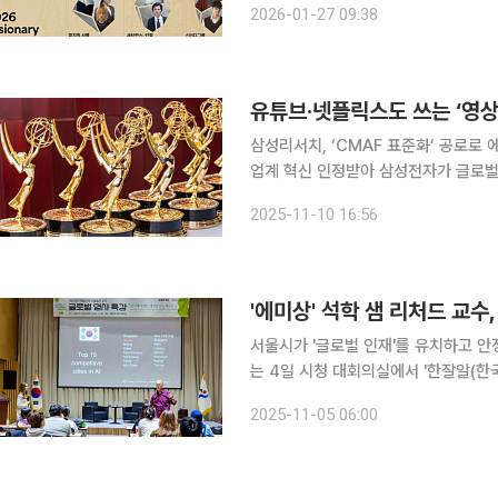
2026-01-27 09:38
는 업계에 의미 있는 시작을 보여준 ‘캐
유튜브·넷플릭스도 쓰는 ‘영상
삼성리서치, ‘CMAF 표준화’ 공로로
업계 혁신 인정받아 삼성전자가 글로벌 방송기술 권위의 무대에서 또 한 번 기술력을 입증했다. 10
일 관련 업계에 따르면 삼성리서치 아메
2025-11-10 16:56
(Common Media Application F
'에미상' 석학 샘 리처드 교
서울시가 '글로벌 인재'를 유치하고 안정
는 4일 시청 대회의실에서 '한잘알(한
초청해 외국인 유학생과 참가 신청자 등
2025-11-05 06:00
이번 특강은 시가 운영하는 외국인 유