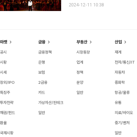
다!” 일제 강점기 조선인 사업가의 비밀 독립운동 이야기를 다룬 창작 뮤지컬 ‘스윙 데이즈_암호명
2024-12-11 10:38
A’가 지난 11월 19일 첫 막을 올린 후
마켓
금융
부동산
산업
공시
금융정책
시장동향
재계
시황
은행
업계
전자/통신/IT
시세
보험
정책
자동차
장외/IPO
2금융
분양
중화학
특징주
카드
일반
항공/물류
투자전략
가상자산/핀테크
유통
채권/펀드
일반
의료/바이오
환율
중기/벤처
국제시황
일반