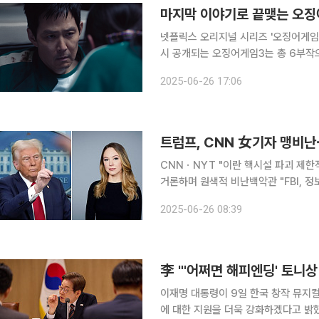
마지막 이야기로 끝맺는 오징
넷플릭스 오리지널 시리즈 '오징어게임'이 대단원의 막을 내린
시 공개되는 오징어게임3는 총 6부작
마지막 장이 될 예정이다. 오징어게임 시즌1은 공개 후 28일간 1억4200만 가구가 시청했고 16억
2025-06-26 17:06
5000만 시간의 누적 시청 시간을 
CNNㆍNYT "이란 핵시설 파괴 제한
거론하며 원색적 비난백악관 "FBI, 정보 누설 장본인 수사 
"미군의 공습으로 인한 이란 핵 시설
2025-06-26 08:39
게 반발하고 나섰다. 도널드 트럼프 대
李 "'어쩌면 해피엔딩' 토니상
이재명 대통령이 9일 한국 창작 뮤지컬
에 대한 지원을 더욱 강화하겠다고 밝혔다. 이 대통령은 이날 오후 본인의 페이스북을 통해