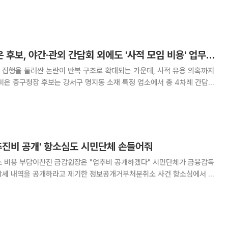
행 시범사업'이 선정됐다고 16일 밝혔다. 이번
더불어민주당 강희은 후보, 야간·관외 간담회 외에도 '사적 모임 비용' 업무추진비 처리 정황
 집행을 둘러싼 논란이 반복 구조로 확대되는 가운데, 사적 유용 의혹까지
간 시간대에 집행한 사실이 확인됐다. 동일 업소 반복 사용과 ‘현안 논의’
치며 공적 지출의 적정성 논란이 불거
추진비 공개' 항소심도 시민단체 손들어줘
 부담이찬진 금감원장은 "업추비 공개하겠다" 시민단체가 금융감독
상세 내역을 공개하라고 제기한 정보공개거부처분취소 사건 항소심에서 원
상대로 제기한 정보공개거부처분취소 사건의 항소심