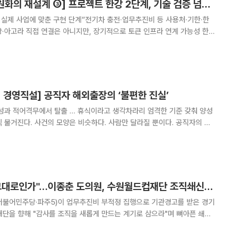
[넥스블록][디지털원화의 재설계 ③] 프로젝트 한강 2단계, 기술 검증 넘어 ‘실제 사업 구현’으로
 실제 사업에 맞춘 구현 단계”전기차 충전·업무추진비 등 사용처·기한·한
·아고라 직접 연결은 아니지만, 장기적으로 토큰 인프라 연계 가능성 한
단계는 ‘예금토큰이 작동하는가’를 묻는 단계를 지나, ‘어떤 조건을 건 돈
수 있는가’를 확인하는 단계로 넘어가고
 경영직설] 공직자 해외출장의 ‘불편한 진실’
성과 적어격무에서 탈출 … 휴식이라고 생각차라리 엄격한 기준 갖춰 양성
가 공무로 해외출장 가는 게 왜 문제가 되나. 그건 출장에 소요되는 예산
진비와 해외출장비 모두 돈이 관련되지만, 단
"기관경고 받고도 그대로인가"…이종춘 도의원, 수원월드컵재단 조직쇄신 정조준
더불어민주당·파주5)이 업무추진비 부적정 집행으로 기관경고를 받은 경기
을 향해 "감사를 조직을 새롭게 만드는 계기로 삼으라"며 뼈아픈 쇄신