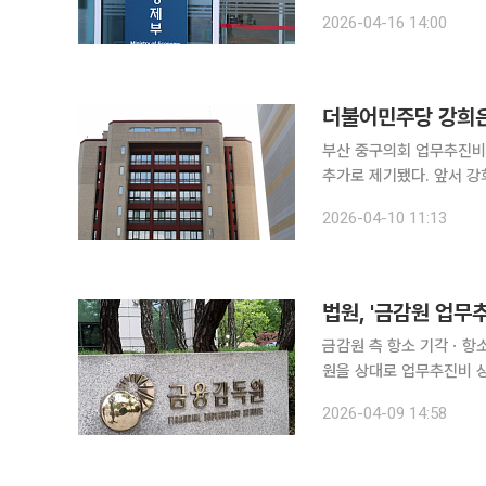
다. 재정경제부는 국무조정실이 주관하는 2026년도 기획형 규제샌드박스 과제로 '블록체인 기반
2026-04-16 14:00
디지털화폐 활용 국고금 집
부산 중구의회 업무추진비
추가로 제기됐다. 앞서 강희은 중구청장 후보는 강서구 명지동 소재 특정 업소에서 총 4차례 간담회
를 진행하며 모두 관외·야
2026-04-10 11:13
등 추상적 목적 기재가 겹
법원, '금감원 업무
금감원 측 항소 기각ㆍ항소 비용
원을 상대로 업무추진비 
심 판결이 유지됐다. 서울고등법원 행정9-1부(홍지영 부장판사)는 9일 시민단체인 투명사회를위한
2026-04-09 14:58
정보공개센터가 금감원을 