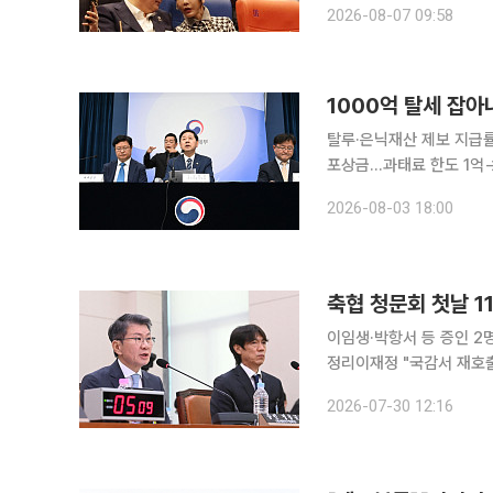
2026-08-07 09:58
법조계에 따르면 대법원 
탈루·은닉재산 제보 지급률
포상금…과태료 한도 1억
30만원 1000억원 규모의 조세 탈루행위를 적발하는 데 중요한 자료를 제공하면 포상금 102억
2026-08-03 18:00
5000만원을 받을 수 있
축협 청문회 첫날 1
이임생·박항서 등 증인 2
정리이재정 "국감서 재호출…국회 권한 끝
회 청문회가 증인 2명과 
2026-07-30 12:16