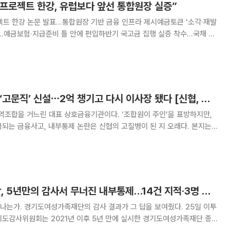
“프로젝트 한강, 유럽보다 앞선 통합원장 실증”
젝트 한강 논문 발표…통합원장 기반 금융 인프라 제시예금토큰 ‘소각·재발
…예금보험·지급준비 틀 안에 편입하반기 국고금 집행 실증 착수…국채 토
ECB) 중앙은행 포럼에서
‘프로젝트 한강’을 통합원장 기반 금융
[단독] 연임 막히자 ‘고문직’ 신설⋯2억 챙기고 다시 이사장 됐다 [신협, 그들만의 왕국 ①]
지역조합을 거느린 대표 상호금융기관이다. ‘조합원이 주인’을 표방하지만,
되는 금융사고, 내부통제 논란은 신협의 고질병이 된 지 오래다. 본지는
조합 전수조사 결과, 제재 공시 등을 분석하고 현직 직원과 전문가들을 심
임임원 운영 실태를 시작으로 ‘그들만의 왕
경기도여성가족재단, 5년만의 감사서 무너진 내부통제…14건 지적·3명 처분
는가. 경기도여성가족재단의 감사 결과가 그 답을 보여줬다. 25일 이투
기도감사위원회는 2021년 이후 5년 만에 실시한 경기도여성가족재단 종