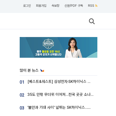
로그인
회원가입
속보창
신문/PDF 구독
RSS
많이 본 뉴스
[베스트&워스트] 삼성전자·SK하이닉스 밀린 한 주…상상인증권은 85% 급등
01
35도 안팎 무더위 이어져…전국 곳곳 소나기 [오늘 날씨]
02
'불안과 기대 사이' 널뛰는 SK하이닉스…증권가 "HBM4·LTA 기반 펀터멘털 견고"
03