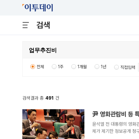
검색
전체
1주
1개월
1년
직접입력
검색결과 총
491
건
尹 영화관람비 등 
윤석열 전 대통령의 영화
체가 제기한 정보공개 청
이 대통령실이 아닌 대통령