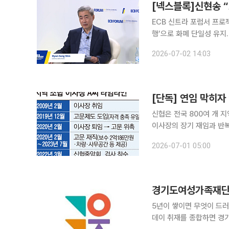
[넥스블록]신현송 
ECB 신트라 포럼서 프로
행’으로 화폐 단일성 유지
큰화·프로젝트 아고라 연계도 추진 신현송 한국은행 총재가 유럽중앙은행(
2026-07-02 14:03
한국의 디지털화폐 실험인 
신협은 전국 800여 개 
이사장의 장기 재임과 반복
법원 판결문과 전국 신협 
2026-07-01 05:00
층 취재했다. 고문제도·상
5년이 쌓이면 무엇이 드러나
데이 취재를 종합하면 경