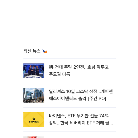
최신 뉴스
與 전대 주말 2연전…호남 앞두고
주도권 다툼
딜리셔스 10일 코스닥 상장…케이앤
에스아이앤씨도 출격 [주간IPO]
바이낸스, ETF 무기한 선물 74%
장악…한국 레버리지 ETF 거래 급
증 [e가상자산]