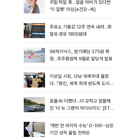
귀밑·턱밑 혹…얼굴 마비가 있다면
‘이 질병’ 의심[e건강~쏙]
주유소 기름값 12주 연속 내려…휘
발유·경유 1800원대
SK하이닉스, 분기배당 375원 확
정…주주환원책 9월로 앞당겨 발표
이상일 시장, 다낭 국제무대 올랐
다…"용인, 세계 최대 반도체 도시
된다"
효율·AI 더했다…더 강하고 알뜰해
진 ‘더 뉴 그랜저 하이브리드’ [ET의
모빌리티]
'개편 전 마지막 수능' D-100⋯남은
기간 성적 올릴 전략은