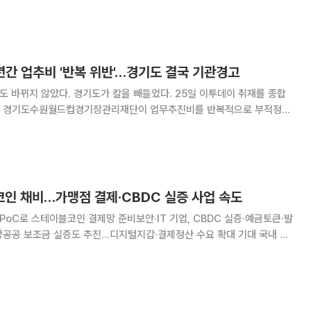
 지적하고 관련자 3명에 대한 신분상 처분을 요구했다. 주의 10건, 시정
 1건이다. 감사 범위는 2021년 1월부터 2025년
년간 업추비 '반복 위반'…경기도 결국 기관경고
 않았다. 경기도가 칼을 빼들었다. 25일 이투데이 취재를 종합
는 경기도수원월드컵경기장관리재단이 업무추진비를 반복적으로 부적정하
경고 처분을 내렸다. 이번 종합감사는 2018년 이후 8년 만에 실시됐다.
부터 2025년 12월까지다. 감사 결과 재
인 채비…가맹점 결제·CBDC 실증 사업 속도
PoC로 스테이블코인 결제망 준비보안·IT 기업, CBDC 실증·예금토큰·발
공공 보조금 실증도 추진…디지털지갑·결제정산 수요 확대 기대 국내 주
T) 상장사들이 스테이블코인 제도화에 앞서 관련 인프라 구축에 나섰다. 월
(PoC), 중앙은행 디지털화폐(C