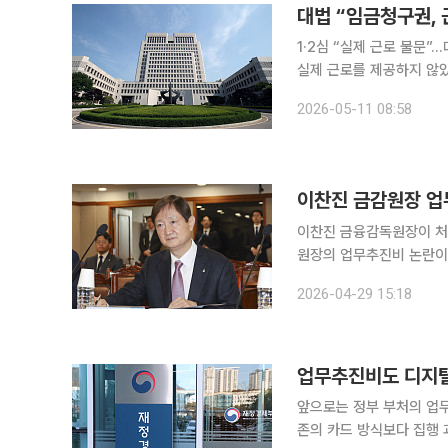
대법 “임금청구권,
1·2심 “실제 근로 불문”…대법 “
실제 근로를 제공하지 않았으면 
면 대법원 3부(주심 이흥
2026-05-11 08:58
구 소송에서 원고 일부 
이찬진 금감원장 업
이찬진 금융감독원장이 처
원장의 업무추진비 논란이 이어지는 가운데 사용처·목적·
29일 금감원이 공개한 '
2026-04-29 15:18
이후 올해 3월까지 약 8
업무추진비도 디지털
앞으로는 정부 부처의 업
존의 카드 방식보다 집행