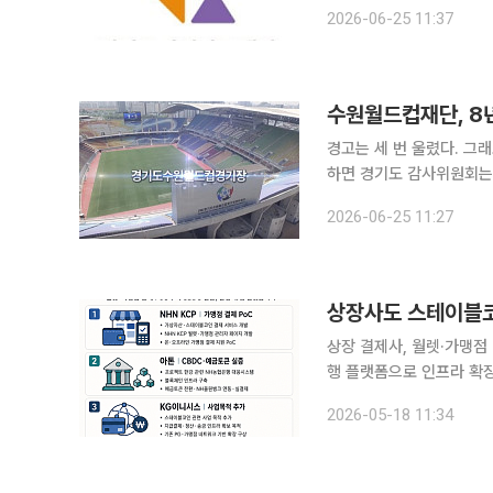
합감사에서 행정상 14건을
2026-06-25 11:37
3건, 개선
수원월드컵재단, 8
경고는 세 번 울렸다. 그래도 바뀌지
하면 경기도 감사위원회
게 집행했다고 판단해 기관
2026-06-25 11:27
감사 범위는 2021년 1월
상장사도 스테이블코
상장 결제사, 월렛·가맹점 
행 플랫폼으로 인프라 확장
요 결제·보안·정보기술(I
2026-05-18 11:34
렛과 가맹점 결제 개념증명