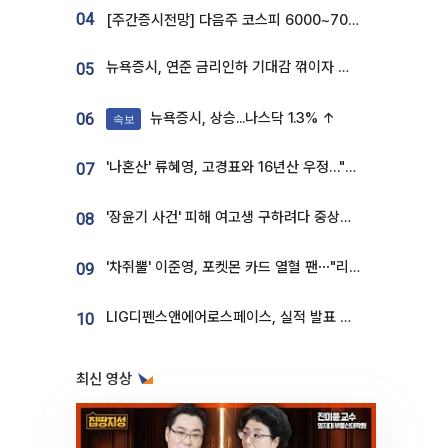
04
[주간증시전망] 다음주 코스피 6000~7000⋯“外人 수급은 정책이 변수”
뉴욕증시, 연준 금리인하 기대감 꺾이자 상승...S&P500 사상 최고치 [종합]
05
뉴욕증시, 상승...나스닥 1.3% ↑
06
속보
'나혼산' 류혜영, 고경표와 16년산 우정…"자취방서 부모님과 마주쳐"
07
'장윤기 사건' 피해 여고생 구하려다 중상…고교생 의상자 지정
08
'차쥐뿔' 이준영, 포켓몬 카드 열혈 팬⋯"리셀러 처단할 것"
09
LIG디펜스앤에어로스페이스, 실적 발표 후 급락→반등⋯증권가 “28년까지 튼튼”
10
최신 영상