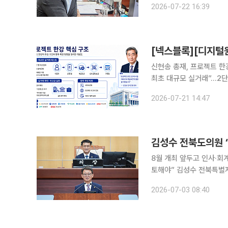
2026-07-22 16:39
신현송 총재, 프로젝트 한
최초 대규모 실거래”…2
논의, 금융 인프라 설계로 이동 신현송 한국은행 총재가 취임 이후 디지털화폐 인
2026-07-21 14:47
핵심 과제로 끌어올리고 
김성수 전북도의원 
8월 개최 앞두고 인사·회
토해야” 김성수 전북특별자치도의회 문화안전소방위원장은 2일 2026 전주세계소리축제의 개최
시기와 프로그램, 예산, 조직 운영을
2026-07-03 08:40
일부터 16일까지 한국소