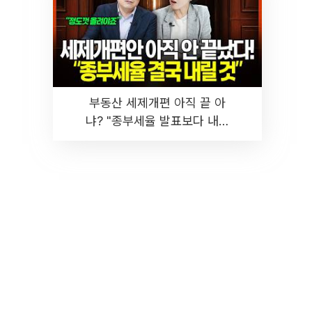
부동산 세제개편 아직 끝 아
냐? "종부세율 발표보다 내릴
것" 장기거주·양도세 전망 I 집
땅지성 I 김인만, 진미윤