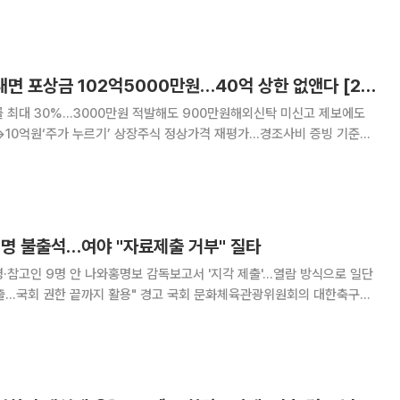
1부(노경필 주심 대법관)는 최근 한국납세자연맹이
1000억 탈세 잡아내면 포상금 102억5000만원…40억 상한 없앤다 [2026 세제개편]
 최대 30%…3000만원 적발해도 900만원해외신탁 미신고 제보에도
→10억원‘주가 누르기’ 상장주식 정상가격 재평가…경조사비 증빙 기준
게 된다. 정부가 탈세제보 포상금의 40억원 상한
1명 불출석…여야 "자료제출 거부" 질타
명·참고인 9명 안 나와홍명보 감독보고서 '지각 제출'…열람 방식으로 일단
까지 활용" 경고 국회 문화체육관광위원회의 대한축구협
참고인 9명이 불출석한 채 열렸다. 여야는 협회의 자료제출 거부까지 겹치
자 '맹탕 청문회'라며 반발했다 문체위는 이날 서울 여의도 국회에