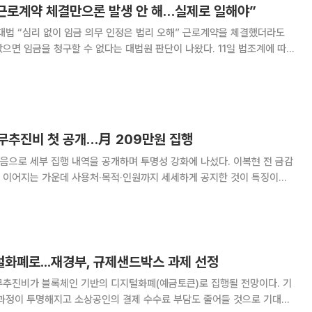
 근로계약 체결만으론 발생 안 해…실제로 일해야”
심리 없이 임금 의무 인정은 법리 오해” 근로계약을 체결했더라도
임금을 청구할 수 없다는 대법원 판단이 나왔다. 11일 법조계에 따르
구 대법관)는 최근 A 씨가 익산 YMCA 전직 이사장들을 상대로 낸 임금 청
승소를 선고한 원심을 파기하고
무추진비 첫 공개…月 209만원 집행
음으로 세부 집행 내역을 공개하며 투명성 강화에 나섰다. 이복현 전 금감
인원까지 세세하게 공지한 것이 특징이다.
기관장 업무추진비 세부집행내역'에 따르면 이찬진 원장은 지난해 8월 취임
개월간 업무추진비 1668만원을 사용했다
화폐로...재경부, 규제샌드박스 과제 선정
무추진비가 블록체인 기반의 디지털화폐(예금토큰)로 집행될 전망이다. 기
 과정이 투명해지고 소상공인의 결제 수수료 부담도 줄어들 것으로 기대된