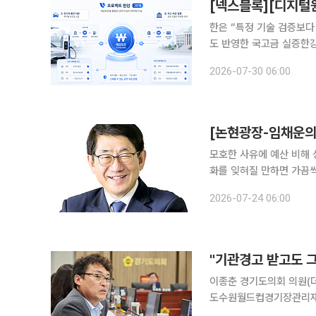
한은 “특정 기술 검증보다
도 반영한 국고금 실증한강
국은행의 프로젝트 한강 2
2026-07-30 06:00
이 실제 현장에서 집행될 
[논현광장-임채운의
모호한 사유에 예산 비해 
화를 잊혀질 만하면 가끔씩 불거진다. 사건의 모양은 비슷하다. 사람만 달라질 뿐이다. 공직자의 해
외출장 스캔들이다. 공직자
2026-07-24 06:00
이 크기 때문이다. 업무추
이종춘 경기도의회 의원(
도수원월드컵경기장관리재단
을 주문했다. 여기에 사용기한 종료가 코앞으로 다가온 파주 임진각 임시주차장 문제까지 파고들며