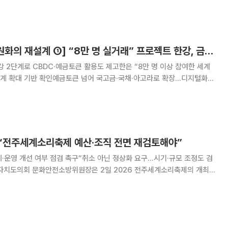
"행정기관이 미적대는 사이 불편은 관광객과 시민이 떠안는다"고 직격했다. 2
[넥스블록][디지털원화의 재설계 ①] “8만 명 실거래” 프로젝트 한강, 금융 인프라로 확장
강 2단계로 CBDC·예금토큰 활용도 제고한은 “8만 명 이상 참여한 세계
단계 확대 기반 확인예금토큰 넘어 국고금·국채·아고라로 확장…디지털화폐
프라를 한국은행의
있다. 표면적으로는 중앙은행 디지털화폐
“전주세계소리축제 예산·조직 전면 재검토해야”
계·운영 개선 여부 점검 촉구“취소 아닌 정상화 요구…시기·규모 조정도 검
 전면 재검토해야 한다고 촉구했다. 전주세계소리축제는 8월 12
리문화의전당과 전북 일원에서 열릴 예정이다.