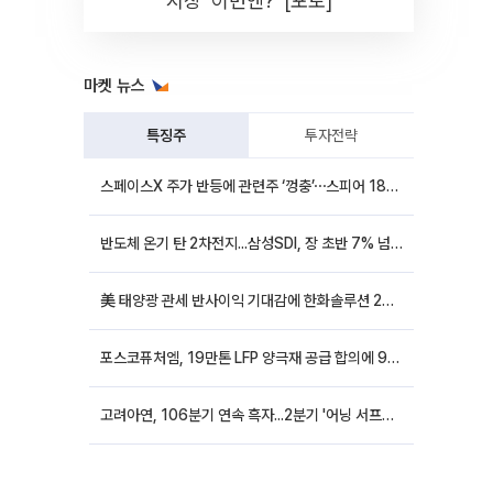
시장 '이번엔?' [포토]
마켓 뉴스
특징주
투자전략
스페이스X 주가 반등에 관련주 ‘껑충’⋯스피어 18%ㆍ에이치브이엠 12%↑
반도체 온기 탄 2차전지...삼성SDI, 장 초반 7% 넘게 껑충
美 태양광 관세 반사이익 기대감에 한화솔루션 20%대·OCI홀딩스 14%대 급등
포스코퓨처엠, 19만톤 LFP 양극재 공급 합의에 9%대 강세
고려아연, 106분기 연속 흑자...2분기 '어닝 서프라이즈'에 장 초반 12%대 강세