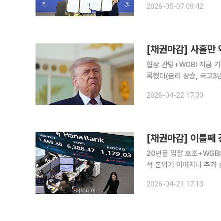
2026-05-07 09:42
트 경진대회'를 공동 운영
[채권마감] 사흘만 
협상 관망+WGBI 자금 기대 등 요인
록했다(금리 상승, 국고3
용했다. 외국인도 국채선물
2026-04-22 17:30
금융투자협회에 따르면 통안2
[채권마감] 이틀째
20년물 입찰 호조+WGB
적 분위기 이어지나 추가 강세도 제한적
록했다(금리 하락, 국고채 
2026-04-21 17:13
적으로 시장은 민감도가 