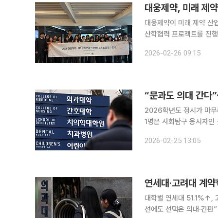
대웅제약, 미래 제
대웅제약이 미래 제약 산
산학협력 프로젝트를 진행했다고 26일 밝혔다. 대웅
‘비워크(B-Work)’에
2026-02-26 09:15
‘PPL(Pharmaceutical
“문과도 의대 간다”
2026학년도 정시가 마무
1명은 사회탐구 응시자인
‘사탐 진입 확대’ 흐름이 확인되며
2026-02-25 13:05
원 대학을 공개한 수험생 
연세대·고려대 계약학
대학별 연세대 51.1%↑
선에도 선택은 의대·간판” 2026학년도 대입 정시모집에서 연세대·고려대 대기업 계약학과 합격