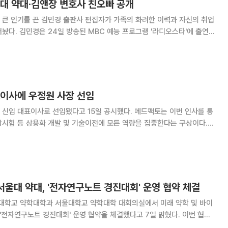
울대 약대·김앤장 변호사 친오빠 공개
해 큰 인기를 끈 김민경 출판사 편집자가 가족의 화려한 이력과 자신의 취업
'라디오스타'에 출연해
오빠밖에 없다"며 "오빠는 서울대학
 로스쿨을 나와 현재 김앤장에서
표이사에 우정원 사장 선임
이사로 선임됐다고 15일 공시했다. 메드팩토는 이번 인사를 통
시험 등 상용화 개발 및 기술이전에 모든 역량을 집중한다는 구상이다.
0년생으로 서울대 약대 학사, 석사 및 미국 코넬대 미생물학 박사를 졸업했
 박사후연구원, 삼성생명과학연구소 선임연
울대 약대, '전자연구노트 경진대회' 운영 협약 체결
학교 약학대학과 서울대학교 약학대학 대회의실에서 미래 약학 및 바이
전자연구노트 경진대회' 운영 협약을 체결했다고 7일 밝혔다. 이번 협약
와 서울대학교는 향후 5년간 서울대 약대 학부생을 대상으로 '전자연구노