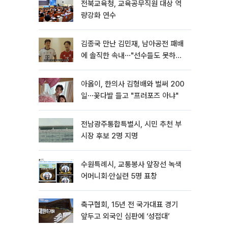
전북교육청, 교육공무직원 대상 역
량강화 연수
김종국 만난 김민재, 남아공전 패배
에 솔직한 속내⋯"선수들도 못하긴
했다"
아옳이, 한의사 김형배와 벌써 200
일⋯꽃다발 들고 "프러포즈 아냐"
전남광주통합특별시, 시민 추천 부
시장 후보 2명 지명
수원특례시, 교통봉사 앞장선 녹색
어머니회·안실련 5명 표창
축구협회, 15년 전 국가대표 경기
앞두고 외국인 심판에 ‘성접대’