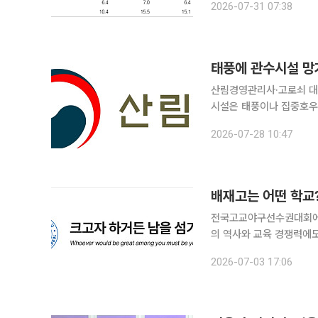
2026-07-31 07:38
대 분기 실적’ 보고서에 
태풍에 관수시설 망
산림경영관리사·고로쇠 대파대도
시설은 태풍이나 집중호우
상에서 빠져 있었다. 올
2026-07-28 10:47
피해도 복구비 지원 대상에
배재고는 어떤 학교
전국고교야구선수권대회에서
의 역사와 교육 경쟁력에도 관심이 쏠리고 있다. 지난
교야구선수권대회에서 배재
2026-07-03 17:06
타벅스 가야지"라는 응원 