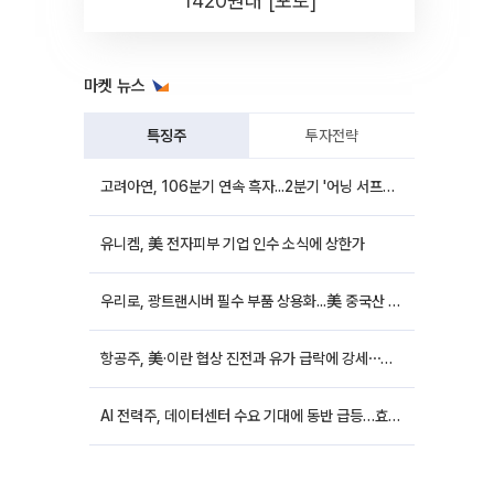
1420원대 [포토]
마켓 뉴스
특징주
투자전략
고려아연, 106분기 연속 흑자...2분기 '어닝 서프라이즈'에 장 초반 12%대 강세
유니켐, 美 전자피부 기업 인수 소식에 상한가
우리로, 광트랜시버 필수 부품 상용화...美 중국산 퇴출 추진에 상승세
항공주, 美·이란 협상 진전과 유가 급락에 강세⋯한진칼 8%↑
AI 전력주, 데이터센터 수요 기대에 동반 급등…효성중공업 10%↑