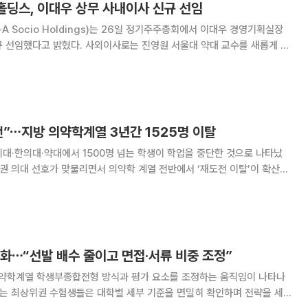
홀딩스, 이대우 상무 사내이사 신규 선임
 Socio Holdings)는 26일 정기주주총회에서 이대우 경영기획실장
규 선임했다고 밝혔다. 사외이사로는 진영원 서울대 약대 교수를 새롭게 영
파트너 변호사를 감사위원회 위원이 되는 사외이사로 선임했다. 회사는 1
과 0.03주 주식배당도 승인했다. 또한
”⋯지방 의약학계열 3년간 1525명 이탈
치대·한의대·약대에서 1500명 넘는 학생이 학업을 중단한 것으로 나타났
위권 의대 선호가 맞물리면서 의약학 계열 전반에서 ‘재도전 이탈’이 확산하
이 중도탈락했다. 중도탈락은
화⋯“선발 배수 줄이고 면접·서류 비중 조정”
의약학계열 학생부종합전형 방식과 평가 요소를 조정하는 움직임이 나타나
리는 최상위권 수험생들은 대학별 세부 기준을 면밀히 확인하며 전략을 세