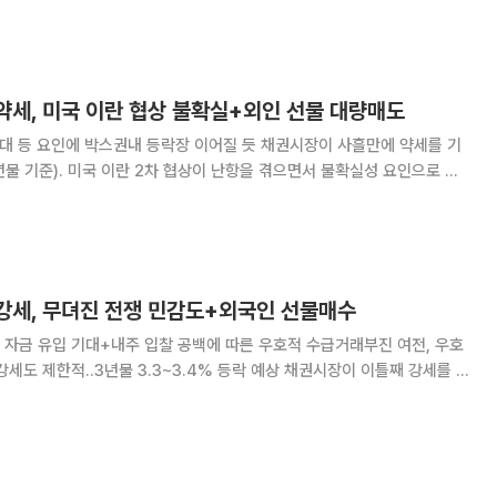
하고 우수 연구 사례 발굴 및 전자연구노트 작성
약세, 미국 이란 협상 불확실+외인 선물 대량매도
에 박스권내 등락장 이어질 듯 채권시장이 사흘만에 약세를 기
년물 기준). 미국 이란 2차 협상이 난항을 겪으면서 불확실성 요인으로 작
을 사흘만에 대량매도로 돌아선 것도 영향을 미쳤다. 22일 채권시장과
년물은 3.0bp 오른 3.267%를,
 강세, 무뎌진 전쟁 민감도+외국인 선물매수
I 자금 유입 기대+내주 입찰 공백에 따른 우호적 수급거래부진 여전, 우호
..3년물 3.3~3.4% 등락 예상 채권시장이 이틀째 강세를 기
3년물 기준). 미국 이란 2차 협상에 대한 기대와 우려가 교차했지만, 전반
떨어지는 분위기였다. 채권은 물