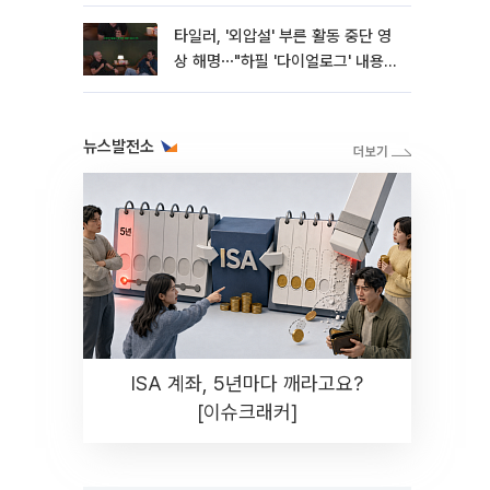
타일러, '외압설' 부른 활동 중단 영
상 해명⋯"하필 '다이얼로그' 내용이
라"
뉴스발전소
ISA 계좌, 5년마다 깨라고요?
[이슈크래커]