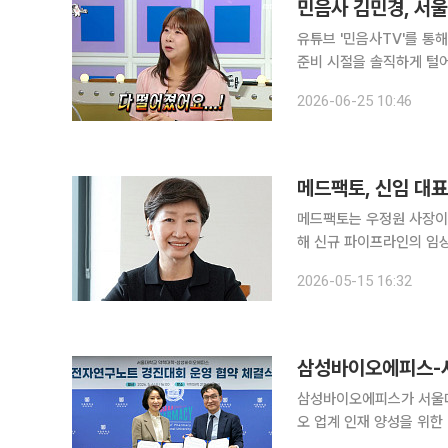
민음사 김민경, 서
유튜브 '민음사TV'를 통
준비 시절을 솔직하게 털어놨다. 김민경은 24일 방송된 MBC 예능 프로그램 
오빠와 부모님에 대한 이야기를 전했다. 그는 "제가 자랑할 게 
2026-06-25 10:46
교 약학대학을 졸업한 뒤
메드팩토, 신임 대
메드팩토는 우정원 사장이 신임 대표
해 신규 파이프라인의 임상
우 신임 대표이사는 196
2026-05-15 16:32
다. 이후 하버드대 의대
삼성바이오에피스-서
삼성바이오에피스가 서울대
오 업계 인재 양성을 위한 '
에 따라 삼성바이오에피스