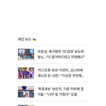
최신 뉴스
박문성, 축구협회 '성 접대' 보도에
분노…"다 말아먹으려고 작정했나"
'미스트롯 포유' 허찬미, 김나희에
배신감 든 사연⋯"이상준 추천해주
더라"
'특종세상' 방은희, 이혼 허락해 준
아들⋯"너무 잘 커줬다" 오열