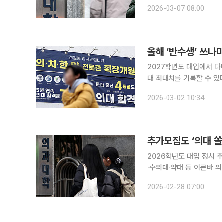
울 필요가 있다는 조언이 나온다. 7일 이투스 교육평가연구소에 따르면 202
2026-03-07 08:00
대·한의대 학생부종합전형
올해 ‘반수생’ 쓰나
2027학년도 대입에서 
대 최대치를 기록할 수 있
의사제 도입 등이 맞물리면서 반
2026-03-02 10:34
최근 반수생 규모와 향후
추가모집도 ‘의대 쏠
2026학년도 대입 정시 
·수의대·약대 등 이른바 
갔다. 27일 종로학원에 따르면 2026학년도 의치한수약 정시 추가모집은 22개 대학에서 37명을
2026-02-28 07:00
선발하는 데 8376명이 지