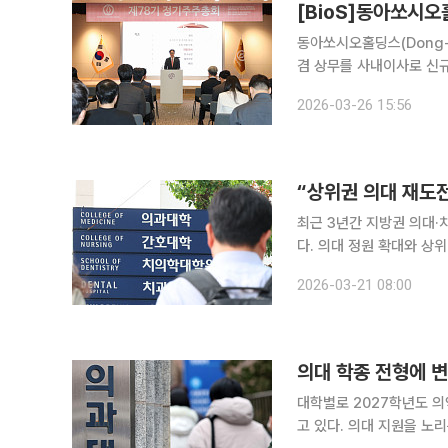
[BioS]동아쏘시오
동아쏘시오홀딩스(Dong-A
겸 상무를 사내이사로 신
입했다. 정영진 법무법인 
2026-03-26 15:56
주당 1000원의 현금배당
“상위권 의대 재도전
최근 3년간 지방권 의대·
다. 의대 정원 확대와 상
는 양상이다. 21일 종로학원에 따르면 최근 3년간(2022~2024년) 지방권 63개대 의대·치대·한의
2026-03-21 08:00
대·약대에서 총 1525명
의대 학종 전형에 변
대학별로 2027학년도 
고 있다. 의대 지원을 노