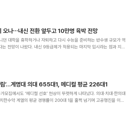
7학년도 의대·치대·약
에서는 단계별 선발 배수, 수능 최저학력기준,
미 오나⋯내신 전환 앞두고 10만명 육박 전망
다니던 대학을 휴학하거나 자퇴하고 다시 수능을 준비하는 반수생 규모가 역
다는 전망이 나왔다. 내신 9등급제가 적용되는 마지막 입시라는 점과 지역
수생 규모가 10만 명에 육박할 수 있다는 관측이다. 2일 종로학원은
 입시제도 변화 등을 종합적으로 분석한
림’…계명대 의대 655대1, 메디컬 평균 226대1
추가모집에서도 ‘메디컬 선호’ 현상이 뚜렷하게 나타났다. 의대·치대·한의대
의치한수약 계열의 평균 경쟁률이 200대 1을 훌쩍 넘기며 고공행진을 이어
원해 평균 경쟁률 226.4대