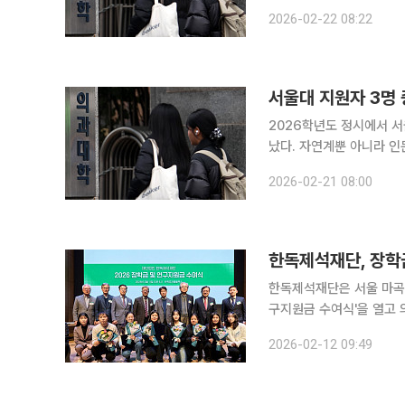
가운데 144명이 등록을 포
2026-02-22 08:22
대기업 취업이 보장되는 ‘
서울대 지원자 3명 
2026학년도 정시에서 서
났다. 자연계뿐 아니라 
로 퍼지고 있다는 분석이 나온다. 20일 진학사가 정시 지원 정보를 공개
2026-02-21 08:00
3028명(예체능 제외)을
한독제석재단, 장학
한독제석재단은 서울 마곡
구지원금 수여식'을 열고 
명에게 총 1억5000만원의 장학
2026-02-12 09:49
의대, 약대 장학생을 2명