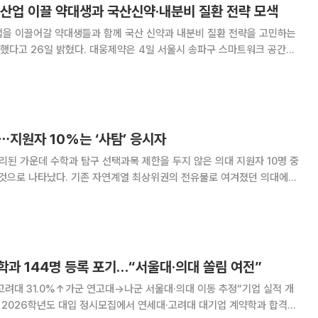
약산업 이끌 약대생과 국산신약·내분비 질환 전략 모색
업을 이끌어갈 약대생들과 함께 국산 신약과 내분비 질환 전략을 고민하는
제약은 4일 서울시 송파구 스마트워크 공간인
서 내분비사업팀과 수도권 약대생 마케팅 연합 동아리
 Professional Leaders)’이 참여한
⋯지원자 10%는 ‘사탐’ 응시자
리된 가운데 수학과 탐구 선택과목 제한을 두지 않은 의대 지원자 10명 중
 것으로 나타났다. 기존 자연계열 최상위권의 전유물로 여겨졌던 의대에
 입시 지형 변화가 가시화됐다는 평가다. 25일 진학사가 정시 지
데이터를 분석한 결과에 따르면, 의대
과 144명 등록 포기…“서울대·의대 쏠림 여전”
, 고려대 31.0%↑가군 연고대→나군 서울대·의대 이동 추정“기업 실적 개
자