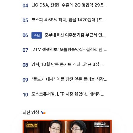
LIG D&A, 천궁Ⅱ 수출에 2Q 영업익 29.5%↑…수주잔고 24.6조 [종합]
04
코스피 4.58% 하락, 환율 1420원대 [포토]
05
중부내륙선 여주분기점 부근서 연이은 추돌사고 발생
06
속보
'2TV 생생정보' 오늘방송맛집- 결정적 한 수, 3종 메밀면! 메밀 소바 맛집 '의○○○○'
07
영탁, 10월 단독 콘서트 개최…정규 3집 신곡 첫선
08
"폴드가 대세" 애플 참전 앞둔 폴더블 시장…하반기 경쟁 막 오른다
09
포스코퓨처엠, LFP 시장 뚫었다…배터리사와 대규모 장기 공급 합의
10
최신 영상