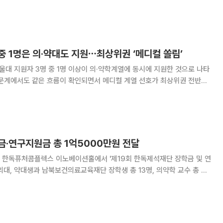
기한 것으로 나타났다. 전년(103명) 대비 41명(39.8%) 늘어난 수치다.
계약학과’의 매력에도 불
중 1명은 의·약대도 지원⋯최상위권 ‘메디컬 쏠림’
울대 지원자 3명 중 1명 이상이 의·약학계열에 동시에 지원한 것으로 나타
인문계에서도 같은 흐름이 확인되면서 메디컬 계열 선호가 최상위권 전반으
한 서울대 정시 지원자
 분석한 결과에 따르면 전체의 36.0%가
금‧연구지원금 총 1억5000만원 전달
 한독퓨처콤플렉스 이노베이션홀에서 '제19회 한독제석재단 장학금 및 연
의대, 약대생과 남북보건의료교육재단 장학생 총 13명, 의약학 교수 총 2
금과 연구지원금을 전달했다고 12일 밝혔다. 한독제석재단은 매년
씩 선발해 졸업할 때까지 전액 장학금 및