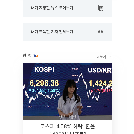
내가 저장한 뉴스 모아보기
내가 구독한 기자 전체보기
한 컷
코스피 4.58% 하락, 환율