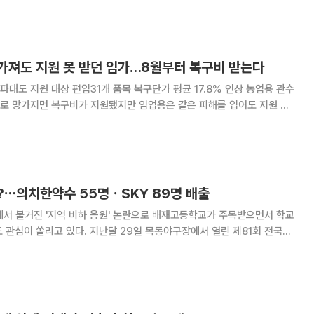
따르면 제이브이엠의 2분기 매출액은 전
가져도 지원 못 받던 임가…8월부터 복구비 받는다
 지원 대상 편입31개 품목 복구단가 평균 17.8% 인상 농업용 관수
로 망가지면 복구비가 지원됐지만 임업용은 같은 피해를 입어도 지원 대
해 8월 이후 발생하는 자연재해부터는 임업용 관수시설과 산림경영관리사
 포함된다. 산림 분야 31개 품목의 지원 단가도
?⋯의치한약수 55명ㆍSKY 89명 배출
 불거진 '지역 비하 응원' 논란으로 배재고등학교가 주목받으면서 학교
달 29일 목동야구장에서 열린 제81회 전국고
고 야구부 일부 선수들은 광주제일고 선수들을 향해 "가야지, 가야지, 스
구호를 외쳤고, 일부는 "탱크데이"를 함께 외쳐