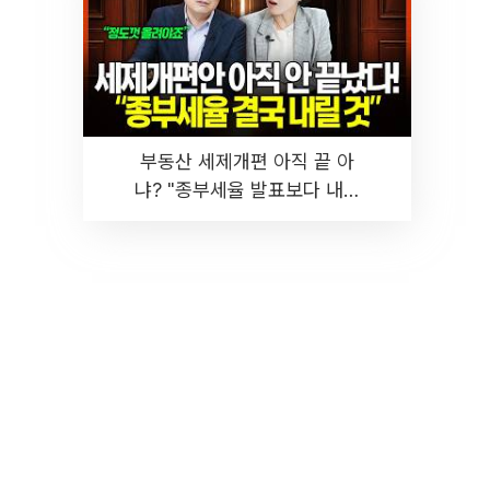
부동산 세제개편 아직 끝 아
냐? "종부세율 발표보다 내릴
것" 장기거주·양도세 전망 I 집
땅지성 I 김인만, 진미윤