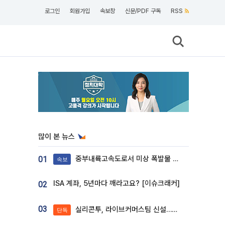
로그인
회원가입
속보창
신문/PDF 구독
RSS
많이 본 뉴스
중부내륙고속도로서 미상 폭발물 발견
01
속보
ISA 계좌, 5년마다 깨라고요? [이슈크래커]
02
03
실리콘투, 라이브커머스팀 신설…K뷰티 ‘글로벌 판매망’ 확대[K뷰티 라방戰]
단독