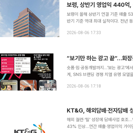
보령, 상반기 영업익 440억,
보령이 올해 상반기 연결 기준 매출 5
반기 기준 역대 최대 실적이다. 전년 동
(21.1%) 증가했다. 매출총이익은 19
2026-08-06 17:33
전년 동기 대비 증가했다. 이
숏폼·밈·공동개발까지…'보는 광고'에
계, SNS 브랜딩 경쟁 치열 유명 모델을 앞세운 광고 영상과 신제품 사진을 일방적으로 게시하며 보
여주기에 급급했던 화장품업계가 사회관
2026-08-06 17:18
틱톡 챌린지와 밈(Meme) 콘텐츠, 
KT&G, 해외담배·전자담배 
해외 궐련·'릴' 성장에 담배사업 호조
43% 인상…연간 매출·영업이익 가이던스 상향 해외 담배사업과 차세대 담배(N