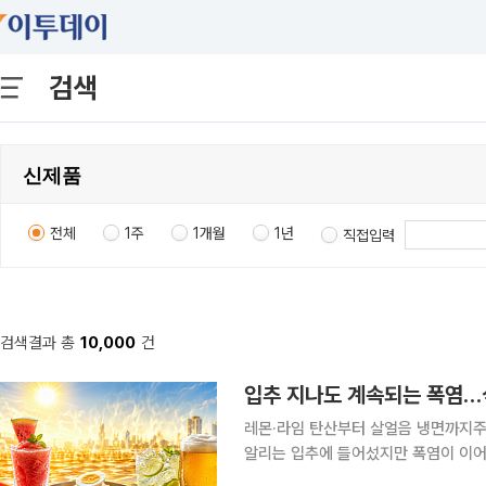
검색
전체
1주
1개월
1년
직접입력
검색결과 총
10,000
건
입추 지나도 계속되는 폭염…식
레몬·라임 탄산부터 살얼음 냉면까지주류업계도 
알리는 입추에 들어섰지만 폭염이 이어
제품으로 전환하기보다 냉면과 탄산음료