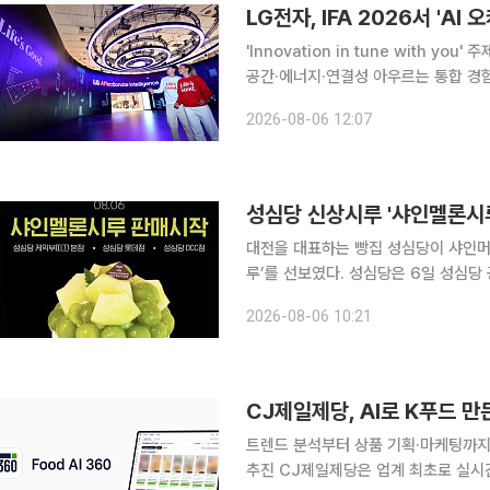
LG전자, IFA 2026서 'A
'Innovation in tune with y
공간·에너지·연결성 아우르는 통합 경험 구현 LG전자가 다음 달 독일 베를린에서 
가전·IT 전시회 IFA 2026에서 한층 진화한 AI 홈 
2026-08-06 12:07
지 독일 베를린 메세 베를린에
성심당 신상시루 '샤인멜론시루
대전을 대표하는 빵집 성심당이 샤인머
루’를 선보였다. 성심당은 6일 성심당 공식 SNS 인스타그램을 통해 샤인멜론시루 판매 소식을 알
렸다. 샤인멜론시루는 케이크 시트 사이에 요거트 크림과 샤인머스켓, 머스크멜론을 층층이 넣고 윗
2026-08-06 10:21
CJ제일제당, AI로 K푸드 만든
트렌드 분석부터 상품 기획·마케팅까지 
추진 CJ제일제당은 업계 최초로 실시간 트렌드 분석과 상품 기획·개발, 소비자 반응 예측, 마케팅을