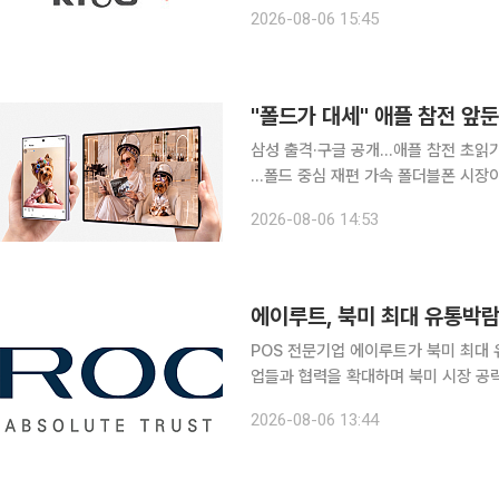
KT&G가 2분기 호실적을 기록했다. 이에
2026-08-06 15:45
는 올해 2분기 연결 기준 매출 1조701
"폴드가 대세" 애플 참전 앞
삼성 출격·구글 공개…애플 참전 초읽
…폴드 중심 재편 가속 폴더블폰 시장이 하반기 본격적인 경쟁 국면에 들어선다. 삼성전자의 '갤럭시
Z 폴드8'이 사전판매 물량의 70%를
2026-08-06 14:53
고 있다. 다음 달 애플의 첫 폴더블폰
에이루트, 북미 최대 유통박
POS 전문기업 에이루트가 북미 최대
업들과 협력을 확대하며 북미 시장 공략에 나섰다. 에이루트는 6일 최근 
린 글로벌 유통산업기술박람회 'Reta
2026-08-06 13:44
다고 밝혔다. RetailNOW는