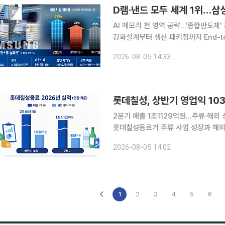
D램·낸드 모두 세계 1위…삼성
AI 메모리 전 영역 공략…'종합반도체
강화설계부터 생산·패키징까지 End-to-End 서비스 제공 삼성
zNAND-O)를 공개한 것은 단순히 신
2026-08-05 14:33
라인업' 전략을 본격화했다는 의미가 
롯데칠성, 상반기 영업익 10
2분기 매출 1조1129억원…주류·해외 
롯데칠성음료가 주류 사업 성장과 해외 
데칠성음료는 올해 상반기 연결 기준 매
2026-08-05 14:02
혔다. 지난해 같은 기간보다 각각 3.4%
1
2
3
4
5
6