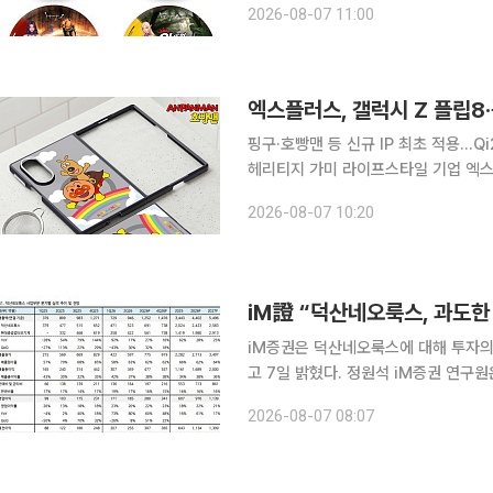
2026-08-07 11:00
임스와 협업
엑스플러스, 갤럭시 Z 플립8
핑구·호빵맨 등 신규 IP 최초 적용…Q
헤리티지 가미 라이프스타일 기업 엑스플러스는 삼성전자의 신형 폴더블 스마트폰 갤럭시 Z 플립8
및 갤럭시 Z 폴드8 공식 출시일에 맞
2026-08-07 10:20
인다고 7일 밝혔다. 이번에
iM證 “덕산네오룩스, 과도
iM증권은 덕산네오룩스에 대해 투자의
고 7일 밝혔다. 정원석 iM증권 연구원은 “OLED 소재 본업뿐만 아니라 자회사 현대중공업터보기계
의 중장기 실적 성장세가 예상됨에도 
2026-08-07 08:07
다”며 “현 주가에서는 적극적인 비중