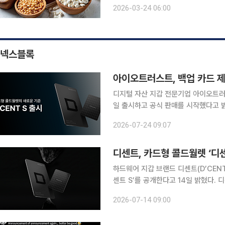
전히 먹는 일도 점점 부담스러워진다. 
2026-03-24 06:00
넥스블록
아이오트러스트, 백업 카드 제
디지털 자산 지갑 전문기업 아이오트러스트
일 출시하고 공식 판매를 시작했다고 
선보이는 신규 제품으로, 하드웨어 지갑
2026-07-24 09:07
점을 맞췄다. 디센트 S는 평소 
디센트, 카드형 콜드월렛 ‘디센
하드웨어 지갑 브랜드 디센트(D’CEN
센트 S’를 공개한다고 14일 밝혔다. 디센트가
카드 크기의 콜드월렛으로, 스마트폰에
2026-07-14 09:00
정식 출시일은 오