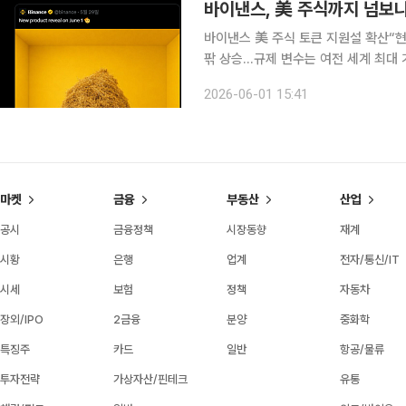
바이낸스, 美 주식까지 넘보나
바이낸스 美 주식 토큰 지원설 확산“현
팎 상승…규제 변수는 여전 세계 최대 가상자산 거래소 바이낸스가 미국 주식 연계 상품을 확대할 수
있다는 관측이 제기되면서 시장의 관심
2026-06-01 15:41
현물을 직접 지원하는 것이 아니라, 
마켓
금융
부동산
산업
공시
금융정책
시장동향
재계
시황
은행
업계
전자/통신/IT
시세
보험
정책
자동차
장외/IPO
2금융
분양
중화학
특징주
카드
일반
항공/물류
투자전략
가상자산/핀테크
유통