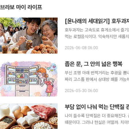
브라보 마이 라이프
[윤나래의 세대읽기] 호두과
호두과자는 고속도로 휴게소에서 즐기는
먹는 로컬음식이다. 익숙하지만 새롭지
그런데 최근 젊은 세대는 이 오래된 음식
2026-06-08 06:00
때문일까? 이들은 호두과자와 도토리묵
좁은 문, 그 안의 넓은 행복
부신 조명 아래 번쩍거리는 후광을 뽐내
짜리 고스톱 판에서 상대방 패를 가늠
의 혼수용 전자제품을 사기 위해 딸과 
2026-05-30 06:00
는지도 모를 신제품이 한가득. 유독 
부담 없이 나눠 먹는 단백질 
나이 들수록 단백질은 더 중요해진다.
때문이다. 그러나 현실은 어떨까. 치아