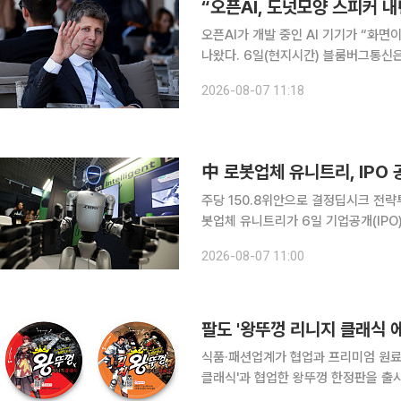
“오픈AI, 도넛모양 스피커 
오픈AI가 개발 중인 AI 기기가 “화면
나왔다. 6일(현지시간) 블룸버그통신은 복수의 소식통을 인용해 “오픈AI에서 출시 예정인 새로운
기기가 한 손으로 쉽게 들고 다닐 수 
2026-08-07 11:18
도넛 모양으로 배터리로 구동된다. 명
中 로봇업체 유니트리, IPO
주당 150.8위안으로 결정딥시크 전략투자자로
봇업체 유니트리가 6일 기업공개(IPO)
업가치가 약 610억위안(약 90억4
2026-08-07 11:00
이번 상장이 완료되면 유니트리는 중국
식품·패션업계가 협업과 프리미엄 원료
클래식'과 협업한 왕뚜껑 한정판을 출시
할리스는 WWF와 협업한 친환경 MD