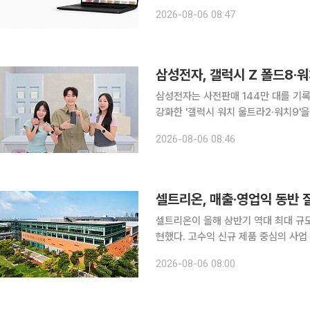
지원하는 AI 플랫폼 '푸드 AI 360(Food AI
2026-08-06 08:47
식품마케팅실과 AX·DX담당이 공동 
삼성전자는 사전판매 144만 대를 기록
강화한 '갤럭시 워치 울트라2·워치9'을 7일
부터 이달 3일까지 진행된 사전판매에서
2026-08-06 08:46
고객 10명 가운데 7명이 '갤럭시 Z 폴
셀트리온, 매출·영업익 동반 
셀트리온이 올해 상반기 역대 최대 규
현했다. 고수익 신규 제품 중심의 사업
미래 성장동력도 갖춰지고 있다는 평가
2026-08-06 08:00
신규 제품의 시장점유율 확대 등을 통해