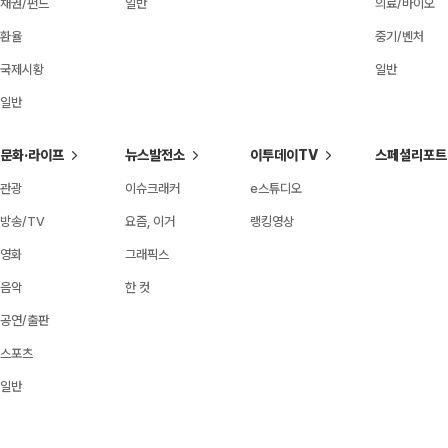
채권/펀드
일반
의료/바이오
환율
중기/벤처
국제시황
일반
일반
문화·라이프
뉴스발전소
이투데이TV
스페셜리포트
관광
이슈크래커
e스튜디오
방송/TV
요즘, 이거
랭킹영상
영화
그래픽스
음악
한 컷
공연/출판
스포츠
일반