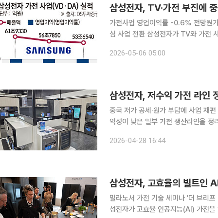
삼성전자, TV·가전 부진에 
가전사업 영업이익률 -0.6% 전망원가
심 사업 전환 삼성전자가 TV와 가전 사업이 수익성 급락과 중국 업체 공세가 겹치며 사업부 수장을
교체하고 구조 개편에 착수하는 등 체질 개선에 속도를 내
2026-05-06 05:00
삼성전자 가전 사업(VD·DA)의 영업이
삼성전자, 저수익 가전 라인 
중국 저가 공세·원가 부담에 사업 재편 착수H
익성이 낮은 일부 가전 생산라인을 정
하고 외주로 돌리며 해외 생산 거점인
2026-04-28 16:44
가 상승 압박이 겹치자 ‘선택과 집중’
삼성전자, 고효율의 빌트인 A
밀라노서 가전 기술 세미나 '더 브리프 
성전자가 고효율 인공지능(AI) 가전을