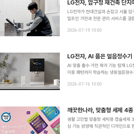
LG전자, 압구정 재건축 단지
LG전자가 현대건설과 손잡고 서울 압
빌트인 가전과 전문 관리 서비스를 결합
속도를 낸다는 전략이다. LG전자는 압구정 재건축 2·3·5구역 조합원 7000여 세대를 대상으로 가
2026-07-19 10:00
전 구독 서비스 공급을 추진한다고 19
LG전자, AI 품은 얼음정수
AI 맞춤 출수·가전 제어 기능 탑재 LG전자가 AI를 적용해 음성으로 물과 얼음을 출수하고, 사용자의
이용 패턴까지 학습하는 냉동얼음정수기 
화하며 프리미엄 정수기 시장 공략에 나선다. LG전자는 AI 음성인식과 맞춤형 출
2026-07-16 10:00
‘LG 퓨리케어 AI 냉동얼음정수기’를 
깨끗한나라, 맞춤형 세제 4종
생활 고민별 맞춤형 세탁용 캡슐세제 
심 기능 반영해 직관적인 디자인으로
케어 브랜드로 사업 확대 깨끗한나라가 세제 시장에 본격적으로 진출하며 생활용품 사업 영역을 확