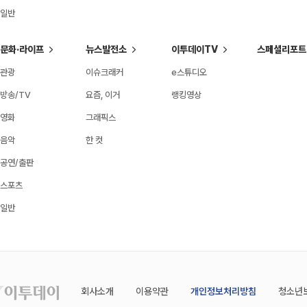
일반
문화·라이프
뉴스발전소
이투데이TV
스페셜리포트
관광
이슈크래커
e스튜디오
방송/TV
요즘, 이거
랭킹영상
영화
그래픽스
음악
한 컷
공연/출판
스포츠
일반
회사소개
이용약관
개인정보처리방침
청소년