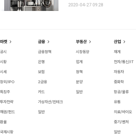
이들은 한국전쟁 이후 태어난 베이비붐
2020-04-27 09:28
와 제품을 유연하게 받아들인다. 이런
마켓
금융
부동산
산업
공시
금융정책
시장동향
재계
시황
은행
업계
전자/통신/IT
시세
보험
정책
자동차
장외/IPO
2금융
분양
중화학
특징주
카드
일반
항공/물류
투자전략
가상자산/핀테크
유통
채권/펀드
일반
의료/바이오
환율
중기/벤처
국제시황
일반