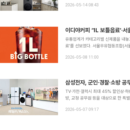
스마트 가전 에너지 협약에 국내 기업 
2026-05-14 08:43
지능(AI) 기반 고효율 가전을 앞세워
이디야커피 ‘1L 보틀음료’‧서
유통업계가 카테고리별 신제품을 내놓고 
료’를 선보였다. 서울우유협동조합(서울
감의 디저트 수요가 늘자 ‘쫀득볼 디저
2026-05-08 11:00
애경산업 스웨이는 편의성을 높인 ‘식
삼성전자, 군인·경찰·소방 공무
TV·가전·갤럭시 최대 45% 할인상·하반기 연 2회 확대 운영
방, 교정 공무원 등을 대상으로 한 특
밝혔다. 국가와 국민을 위해 헌신하는
2026-05-07 09:17