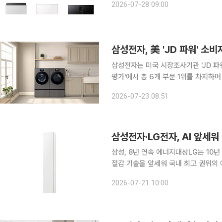
2026-07-28 09:00
제품들이 소비자와 환경 전문가들로부터
삼성전자, 美 'JD 파워' 소
삼성전자는 미국 시장조사기관 'JD 파워(
평가'에서 총 6개 부문 1위를 차지하며 '
삼성전자는 △프렌치도어(FDR) 냉장고
2026-07-23 08:51
의류 건조기 △후드 일체형 전자레인
삼성, 8년 연속 에너지대상LG는 10년 연속 업계 최다 수상 삼
절감 기술을 앞세워 국내 최고 권위의
연속 '에너지대상'을 수상했고, LG전
2026-07-21 10:00
경쟁력을 입증했다. 삼성전