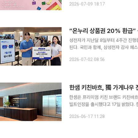
2026-07-09 18:17
대한다. 9일 깨끗한나라는 세탁용
“온누리 상품권 20% 환급”
성전자가 지난달 8일부터 4주간 진행중
된다. 국민과 함께, 삼성전자 감사 페스티벌은 삼성전자가 국민들의 성원과 지지로 거둔 성과에 보
답하기 위해 진행중인 행사다. 이번 행사는 고객들에게 제공한 혜택이 지역 소상공인 및 중소기업과
2026-07-02 08:56
의 상생으로 이어져 모든 국민이 직간
한샘 키친바흐, 獨 가게나우 
한샘은 프리미엄 키친 브랜드 키친바흐
빌트인장을 출시했다고 17일 밝혔다. 한샘은 △가게나우 전용 빌트인 가구 출시 △키친바흐 스페셜
리스트의 키친바흐 및 가게나우 통합 
2026-06-17 11:28
스를 구축했다. 쿡탑과 후드 등