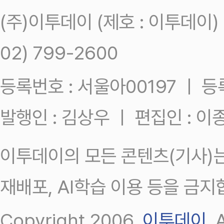
(주)이투데이 (제호 : 이투데이
02) 799-2600
등록번호 : 서울아00197 ㅣ 등록일
발행인 : 김상우 ㅣ 편집인 : 
이투데이의 모든 콘텐츠(기사)는
재배포, AI학습 이용 등을 금지
Copyright 2006.
이투데이
.