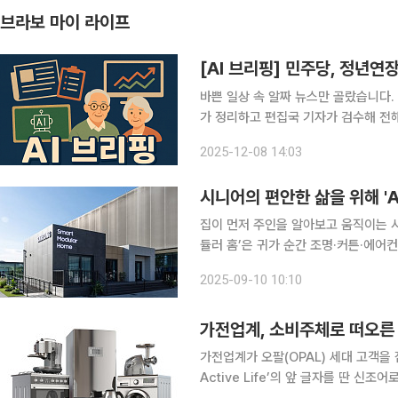
브라보 마이 라이프
[AI 브리핑] 민주당, 정년
바쁜 일상 속 알짜 뉴스만 골랐습니다. 
가 정리하고 편집국 기자가 검수해 전해드립니다. ◆민주당, 9일 정년연장 
추진 더불어민주당 정년연장특별위원회가
2025-12-08 14:03
종안을 도출할 계획이며, 올해 안 입법
시니어의 편안한 삶을 위해 'A
집이 먼저 주인을 알아보고 움직이는 시
듈러 홈’은 귀가 순간 조명·커튼·에어
턴에 맞춰 스스로 움직인다. 특히 에
2025-09-10 10:10
게도 생활의 번거로움을 줄이고 안전과
가전업계, 소비주체로 떠오른 
가전업계가 오팔(OPAL) 세대 고객을 잡기
Active Life’의 앞 글자를 딴 