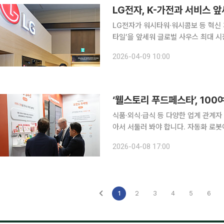
LG전자, K-가전과 서비스 
LG전자가 워시타워·워시콤보 등 혁신 
타일’을 앞세워 글로벌 사우스 최대 시장인 아
에서 아시아·태평양 지역 20여 개국 
2026-04-09 10:00
하는 ‘LG 이노페스트 2026 아시아
식품·외식·급식 등 다양한 업계 관계자 모
아서 서둘러 봐야 합니다. 자동화 로봇이나 간편식 
스토리 푸드페스타(푸드페스타)'가 8일
2026-04-08 17:00
막 직후부터 전국의 외식·급식 관계자들
1
2
3
4
5
6