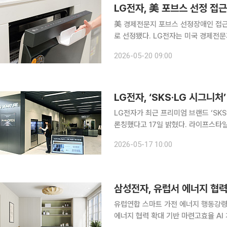
LG전자, 美 포브스 선정 접
美 경제전문지 포브스 선정장애인 접근성 위한 혁신 LG전자가 장애인 
로 선정됐다. LG전자는 미국 경제전문지 포브스가 선정한 ‘글로벌 200대 접근성 혁신’ 명단에 이름
을 올렸다. 포브스는 지난해부터 장애인
2026-05-20 09:00
해 발표하고 있다. LG전자는
LG전자, ‘SKS·LG 시그니처
LG전자가 최근 프리미엄 브랜드 ‘SKS
론칭했다고 17일 밝혔다. 라이프스타일에 맞는 구독 상품 컨설팅부터 제품 배송·설치·케어·AS까지
고객경험 전반에 걸쳐 전문성을 갖춘 고품격 서
2026-05-17 10:00
핵심 부품 기술력에 AI의 편의성, 세
삼성전자, 유럽서 에너지 협력
유럽연합 스마트 가전 에너지 행동강령
에너지 협력 확대 기반 마련고효율 AI 가전으로 유럽 