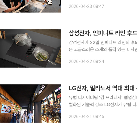
시하는 현지 소비자 특성에 맞춘 제품과 
2026-04-23 08:47
전자는 21일(현지시간) 이탈리아 밀라
삼성전자, 인피니트 라인 후드
삼성전자가 22일 인피니트 라인의 후드일체형 인덕션 
은 고급스러운 소재와 품격 있는 디자인
공하는 프리미엄 가전이다. 이번 신제품은 인덕션 중앙에 내장된 후드가 조리 시 발생하는 연기와
2026-04-22 08:24
냄새를 하방에서 흡입해, 조리 중에도
LG전자, 밀라노서 역대 최대
유럽 디자이너팀 ‘감 프라테시’ 협업
별화된 기술력 강조 LG전자가 유럽 디자인의 중심지 이탈리아 밀라노에서 역대 최대 규모의 프리미
엄 빌트인 가전 라인업을 선보이며 유럽 주방가전 
2026-04-21 08:45
(현지시간) 이탈리아 밀라노에서 열리는