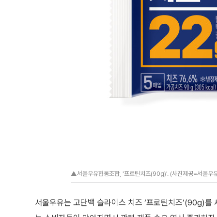
▲서울우유협동조합, '프로틴치즈(90g)'. (사진제공=서울우
서울우유는 고단백 슬라이스 치즈 ‘프로틴치즈’(90g)를