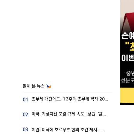
많이 본 뉴스
종부세 개편에도…1·3주택 종부세 격차 2028년부터 확대
01
미국, 가상자산 포괄 규제 속도…상원, ‘클래리티법’ 9월 절차투표 추진
02
03
이란, 미국에 호르무즈 합의 조건 제시…美 “경기 아직 안 끝나” [종합]