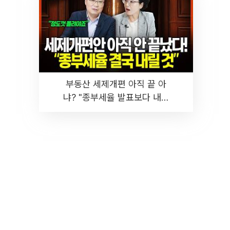
부동산 세제개편 아직 끝 아
냐? "종부세율 발표보다 내릴
것" 장기거주·양도세 전망 I 집
땅지성 I 김인만, 진미윤