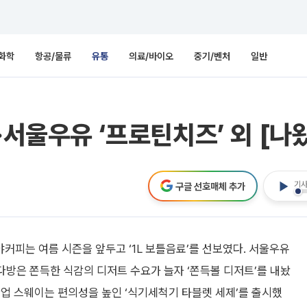
화학
항공/물류
유통
의료/바이오
중기/벤처
일반
‧서울우유 ‘프로틴치즈’ 외 [나
기사
구글 선호매체 추가
커피는 여름 시즌을 앞두고 ‘1L 보틀음료’를 선보였다. 서울우유
다방은 쫀득한 식감의 디저트 수요가 늘자 ‘쫀득볼 디저트’를 내놨
산업 스웨이는 편의성을 높인 ‘식기세척기 타블렛 세제’를 출시했