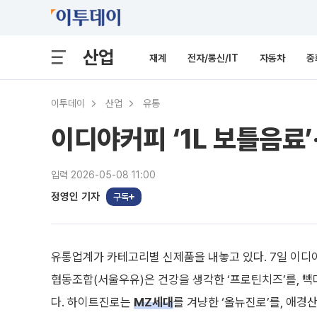
산업
재계
전자/통신/IT
자동차
중
이투데이
산업
유통
이디야커피 ‘1L 보틀음료’
입력 2026-05-08 11:00
정영인 기자
구독
유통업계가 카테고리별 신제품을 내놓고 있다. 7일 이디야
협동조합(서울우유)은 건강을 생각한 ‘프로틴치즈’를, 빽
다. 하이트진로는
MZ세대
를 겨냥한 ‘올뉴진로’를, 애경