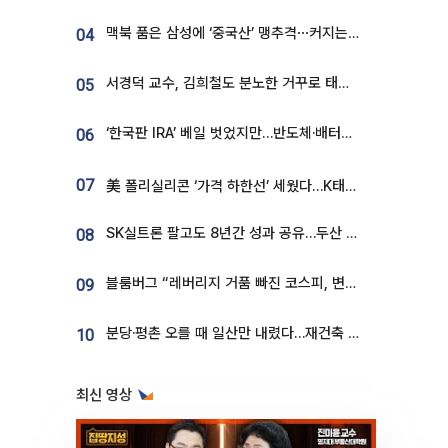
맥북 품은 삼성에 ‘중국산’ 맹추격⋯커지는 노트북 OLED 시장
04
서경덕 교수, 김희철도 분노한 거꾸로 태극기⋯"엉터리는 아냐, 아쉬울 뿐"
05
‘한국판 IRA’ 베일 벗었지만…반도체·배터리 업계 “시행령이 관건”
06
07
美 폴리실리콘 ‘가격 하한선’ 세웠다…K태양광 수혜 기대
SK실트론 팔고도 8년간 성과 공유…두산 인수대금 2.3조가 끝 아냐
08
블룸버그 “레버리지 거품 빠진 코스피, 변동성 최악 국면 지났을 가능성”
09
분당·평촌 오를 때 일산만 내렸다…재건축 기대감도 ‘무색’
10
최신 영상