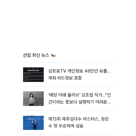
산업 최신 뉴스
삼프로TV 개인정보 46만건 유출…
계좌·카드정보 포함
‘태양 아래 올리브’ 김초엽 작가...“인
간이라는 종보다 설명하기 어려운
한 사람을 쓰고 싶었다”[문화人터
뷰]
제13회 제주삼다수 마스터스, 장은
수 첫 우승하며 성료