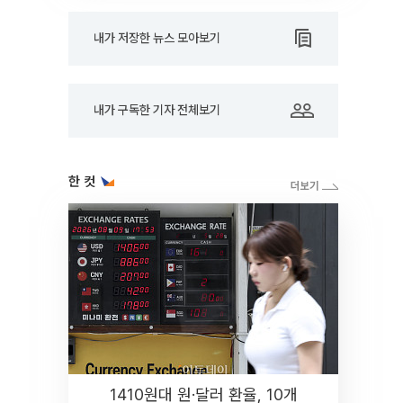
내가 저장한 뉴스 모아보기
내가 구독한 기자 전체보기
한 컷
1410원대 원·달러 환율, 10개