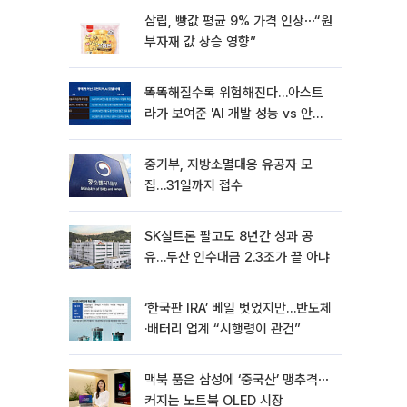
삼립, 빵값 평균 9% 가격 인상⋯“원
부자재 값 상승 영향”
똑똑해질수록 위험해진다…아스트
라가 보여준 'AI 개발 성능 vs 안전
딜레마'
중기부, 지방소멸대응 유공자 모
집…31일까지 접수
SK실트론 팔고도 8년간 성과 공
유…두산 인수대금 2.3조가 끝 아냐
‘한국판 IRA’ 베일 벗었지만…반도체
·배터리 업계 “시행령이 관건”
맥북 품은 삼성에 ‘중국산’ 맹추격⋯
커지는 노트북 OLED 시장