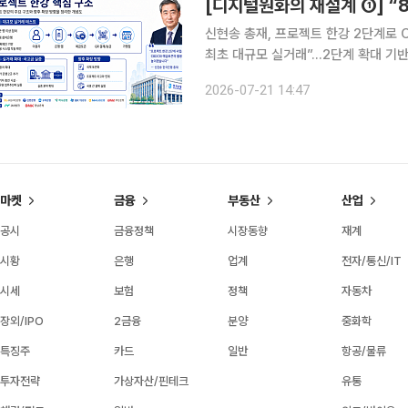
신현송 총재, 프로젝트 한강 2단계로 
최초 대규모 실거래”…2단계 확대 기
논의, 금융 인프라 설계로 이동 신현송 한국은행 총재가 취임 이후 디지털화폐 인프라를 한국은행의
2026-07-21 14:47
핵심 과제로 끌어올리고 있다. 표면적
마켓
금융
부동산
산업
공시
금융정책
시장동향
재계
시황
은행
업계
전자/통신/IT
시세
보험
정책
자동차
장외/IPO
2금융
분양
중화학
특징주
카드
일반
항공/물류
투자전략
가상자산/핀테크
유통