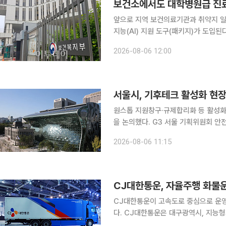
보건소에서도 대학병원급 진료
앞으로 지역 보건의료기관과 취약지 
지능(AI) 지원 도구(패키지)가 도입
진다. 정부는 6일 국무총리 주재 제12차 국가정책조정회의에서 보건복지부 등 관계부처가 합동으
2026-08-06 12:00
로 마련한 ‘AI 기본의료 전략’을 확정
서울시, 기후테크 활성화 현
원스톱 지원창구·규제합리화 등 활성화 방안 논의 서울시가 기후테크 기업의 
을 논의했다. G3 서울 기획위원회 
울'의 비전에 대해 토론했다. 6일 서울시는 '글로벌 탑3 도시(G3)' 도약을 목표로 추진 중인 '서울플
2026-08-06 11:15
랜'의 친환경 도시 구현을 구체화하기 
CJ대한통운, 자율주행 화물
CJ대한통운이 고속도로 중심으로 운
다. CJ대한통운은 대구광역시, 지능형자동차부품연구원과 협력해 10월부터 대구권 미들마일 구간
에서 자율주행 화물운송 사업을 운영한다고 6일 밝혔다. 이번 사업에