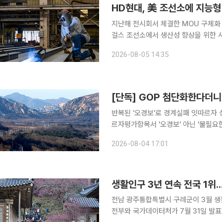
HD현대, 美 조선소에 지능형
지난해 전시회서 체결한 MOU 구체화 HD현대는 최근 미국 방산 조선사인 헌팅턴 잉걸스 산하 
걸스 조선소에서 생산성 향상을 위한 시범사업에 착
해 미국 워싱턴에서 열렸던 해양항공우
2026-08-05 14:35
기술 협력을 위한 양해각서(MOU)’의
[단독] GOP 첨단화한다더니.
반복된 '오경보'로 경계실패 잇따르자 성능
르자평가항목서 '오경보' 아닌 '불필요
"GOP병력 철수 앞두고 완벽성 필요" 우리 군이 ‘오경보’에 따른 경계 실패 문제를 개선하려고 ‘일반
2026-08-04 17:01
전초(GOP)과학화경계시스템 성능개량
생활인구 3년 연속 전국 1위..
전남 광주통합특별시 구례군이 3월 생활인구에서
전부와 국가데이터처가 7월 31일 발표한 '