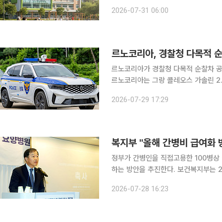
하고, 교실 창밖으로 나무 3그루가 보
2026-07-31 06:00
르노코리아, 경찰청 다목적 
르노코리아가 경찰청 다목적 순찰차 공
르노코리아는 그랑 콜레오스 가솔린 2.
사업 대체 차종으로 선정돼 총 50대를
2026-07-29 17:29
복지부 "올해 간병비 급여화
정부가 간병인을 직접고용한 100병상
하는 방안을 추진한다. 보건복지부는 28일 서울 중구 로얄호텔서울에서 ‘요양병원 의료혁신 및 간
병서비스 제도화 추진방향’ 대국민 토론
2026-07-28 16:23
결과’와 ‘요양병원 의료혁신 및 간병