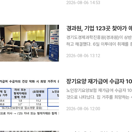
2026-08-06 14:53
출업종 공급망 ESG 지원 시범사업’의 
경과원, 기업 123곳 찾아가
경기도경제과학진흥원(경과원)이 상반기
하고 해결했다. 6일 이투데이 취재를 종합하면 경과원은 올해 상반기 기업옴부즈만 사업을 통해 도
내 중소기업 123개사를 방문해 총 3
2026-08-06 13:12
즈만은 기업이 현장에서 겪는 규제와 
장기요양 재가급여 수급자 10
노인장기요양보험 재가급여 수급자 10
것으로 나타났다. 집 거주를 희망하는 수급자 가족도 
내용이 담긴 ‘2025년 장기요양 실
2026-08-06 12:00
지난해 8월 13일부터 11월 19일까지