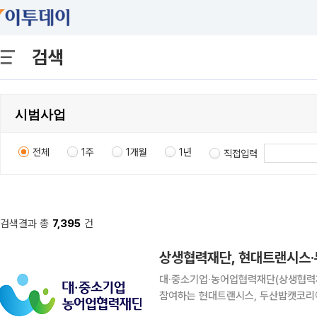
검색
전체
1주
1개월
1년
직접입력
검색결과 총
7,395
건
상생협력재단, 현대트랜시스·
대·중소기업·농어업협력재단(상생협력재
참여하는 현대트랜시스, 두산밥캣코리아
협약을 체결한다고 6일 밝혔다. 이번 협약은 정부지원금과 상생기금을 매칭해 추진하는 ‘고탄소배