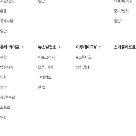
채권/펀드
일반
의료/바이오
환율
중기/벤처
국제시황
일반
일반
문화·라이프
뉴스발전소
이투데이TV
스페셜리포트
관광
이슈크래커
e스튜디오
방송/TV
요즘, 이거
랭킹영상
영화
그래픽스
음악
한 컷
공연/출판
스포츠
일반