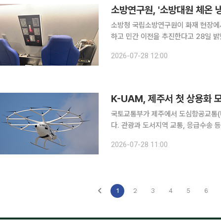
소방연구원, '소방대원 체온 
소방청 국립소방연구원이 화재 현장에서
하고 민간 이전을 추진한다고 28일 밝혔다. 연구원이 개발한 기술은 '열전소자를 이용
장치 제작 기술'로 3년간의 연구를 통
2026-07-28 12:00
이다. 이번 장치는 열전소자를 이용한
K-UAM, 제주서 첫 상용화
국토교통부가 제주에서 도심항공교통(U
다. 관광과 도서지역 교통, 응급수송 
검증하고 2028년 상용화를 위한 기반 마련에 속도를
2026-07-28 11:00
산읍 섭지코지에서 '제주 UAM 서비스
1
2
3
4
5
6