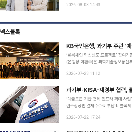
원 이동부터 진료, 약 수령, 귀가까지
2026-08-03 14:43
3일 보건복지부와 국민건강보험공단에
넥스블록
KB국민은행, 과기부 주관 ‘
‘블록체인 혁신선도 프로젝트’ 참여기관으로
(은행장 이환주)은 과학기술정보통신부
프로젝트’의 ‘예금토큰 기반 결제 인프
2026-07-23 11:12
이번 사업은 재정경제부, 한국은행 등
과기부-KISA-재경부 협력,
‘예금토큰 기반 결제 인프라 확대 사업
련소상공인 결제수수료 부담↓ 블록체인 산업 생태계 활
장관 배경훈, 이하 과기부)와 한국인터넷
2026-07-22 17:24
‘2026년도 블록체인 혁신선도 프로젝트