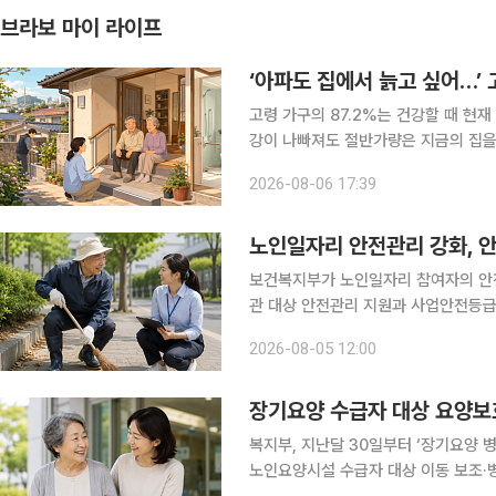
브라보 마이 라이프
‘아파도 집에서 늙고 싶어…’
고령 가구의 87.2%는 건강할 때 현
강이 나빠져도 절반가량은 지금의 집을
설 입소와 신규 주택 공급에 무게가 실
2026-08-06 17:39
처, 방문 돌봄까지 연결하는 주거 지원
노인일자리 안전관리 강화, 안
보건복지부가 노인일자리 참여자의 안
관 대상 안전관리 지원과 사업안전등급
보건복지부는 5일 노인일자리 참여자가
2026-08-05 12:00
명을 수행기관과 지방정부에 배치한다고
장기요양 수급자 대상 요양보
복지부, 지난달 30일부터 ‘장기요양
노인요양시설 수급자 대상 이동 보조·병원 내