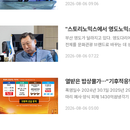
2026-08-06 09:06
화물차가 투입돼 대구권 내 CJ대한통
부산 영도가 달라지고 있다. 영도다리에서 시작된 이야기가 태종대와 피란역사, 커피거리를 거쳐 섬
전체를 문화관광 브랜드로 바꾸는 데 성공했다. 이
있는 영도의 역사와 문화를 관광자원으로 
2026-08-06 07:22
제 
폭염일수 2024년 30.1일·2025년
마리 폐사·양식 피해 1430억원냉각기
억원기술·품종·공동 기반시설 갖춘 ‘생산 안정형 농정’ 전환
2026-08-06 05:00
니라 농축수산물 생산을 매년 흔드는 