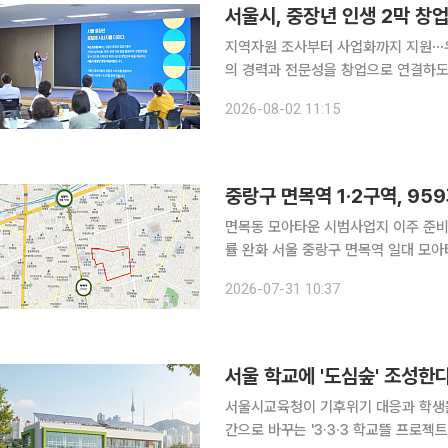
서울시, 중장년 인생 2막 창
지역자원 조사부터 사업화까지 지원⋯우수팀 최대 1000
의 경력과 전문성을 창업으로 연결하도
트로컬 40+'의 추진 단계에 들어갔다. 2일 서울시는 서울시는 넥스트로컬 40+에 선발된 중장
2026-08-02 11:15
창업가 50팀이 지난달 31일 오리엔
중랑구 면목역 1·2구역, 9
면목동 모아타운 시범사업지 이주 준비
률 완화 서울 중랑구 면목역 일대 모아타운 정비사업이 사업시행계획인가를 받으면서 최고 37층,
959가구 규모의 주거단지가 조성될 전망이다. 중랑구청은 면목동 86-3번지 
2026-07-31 10:37
사업 구역 내 면목역1구역과 면목역2
서울 학교에 '도심숲' 조성한
서울시교육청이 기후위기 대응과 학생들
간으로 바꾸는 '3·3·3 학교뜰 프로젝트'를 추진한다. 서울시교육청은 학