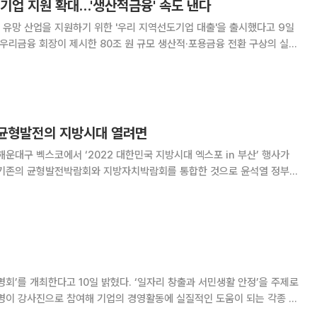
기업 지원 확대…'생산적금융' 속도 낸다
유망 산업을 지원하기 위한 '우리 지역선도기업 대출'을 출시했다고 9일
다. 특히 신규 고객이나 기술 등급
·균형발전의 지방시대 열려면
해운대구 벡스코에서 ‘2022 대한민국 지방시대 엑스포 in 부산’ 행사가
 기존의 균형발전박람회와 지방자치박람회를 통합한 것으로 윤석열 정부의
에서 첫 출발을 하였다. 지방시대의 출범을 알리는 ‘기념식’과 전국 각 시
츠를 홍보하는 ‘전시관’, 각계 전문가가
다. ‘일자리 창출과 서민생활 안정’을 주제로
명이 강사진으로 참여해 기업의 경영활동에 실질적인 도움이 되는 각종 세
다. 개정세법은 일자리 창출을 지원하기 위