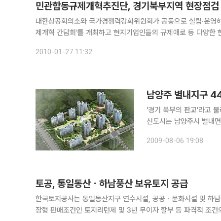
민관합동규제개혁추진단, 경기북부지역 현장점검
대한상공회의소와 국가경쟁력강화위원회가 공동으로 설립·운영하
제개혁 간담회'를 개최하고 현지기업인들의 규제애로 등 다양한 현안사안을 듣
경기북부상의 회장을 비롯해 김선유 양주시기업인협의회 회장, 조
2010-01-27 11:32
남양주 별내지구 4
'경기 북부의 판교'라고 
신도시는 남양주시 별내면 
는 2만4000가구(공동주택
2009-08-06 19:08
토공, 통일동산ㆍ하남풍산 보유토지 공급
한국토지공사는 통일동산지구 연수시설, 공공ㆍ문화시설 및 하남
장형 판매조건인 토지리턴제 및 3년 무이자 할부 등 파격적 조건으로 공급한다고 6일 밝혔다.