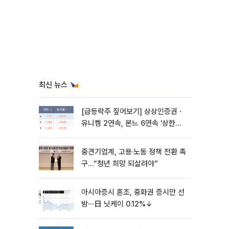
최신 뉴스
[급등락주 짚어보기] 상상인증권ㆍ
유니켐 2연속, 본느 6연속 ‘상한
가’⋯M&A 훈풍 분 증시
중견기업계, 고용·노동 정책 전환 촉
구…“청년 희망 되살려야”
아시아증시 혼조, 중화권 증시만 선
방⋯日 닛케이 0.12%↓