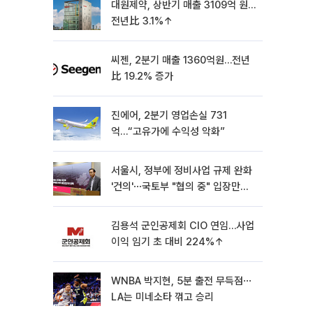
대원제약, 상반기 매출 3109억 원…
전년比 3.1%↑
씨젠, 2분기 매출 1360억원…전년
比 19.2% 증가
진에어, 2분기 영업손실 731
억…“고유가에 수익성 악화”
서울시, 정부에 정비사업 규제 완화
'건의'⋯국토부 "협의 중" 입장만
[종합]
김용석 군인공제회 CIO 연임…사업
이익 임기 초 대비 224%↑
WNBA 박지현, 5분 출전 무득점⋯
LA는 미네소타 꺾고 승리