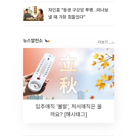
차인표 "동생 구강암 투병…떠나보
낼 때 가장 힘들었다”
뉴스발전소
입추매직 '불발', 처서매직은 올
까요? [해시태그]