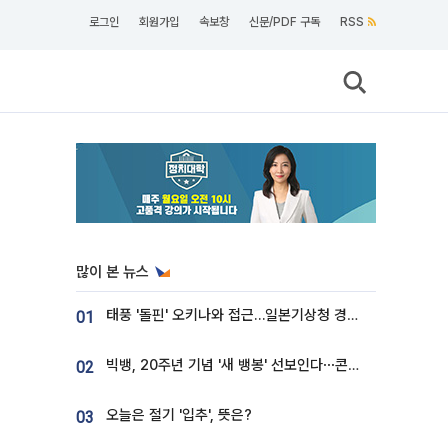
로그인
회원가입
속보창
신문/PDF 구독
RSS
많이 본 뉴스
태풍 '돌핀' 오키나와 접근…일본기상청 경로 업데이트
01
빅뱅, 20주년 기념 '새 뱅봉' 선보인다⋯콘서트 앞두고 팝업 개최
02
오늘은 절기 '입추', 뜻은?
03