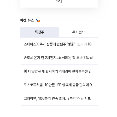
컷]
마켓 뉴스
특징주
투자전략
스페이스X 주가 반등에 관련주 ‘껑충’⋯스피어 18%ㆍ에이치브이엠 12%↑
반도체 온기 탄 2차전지...삼성SDI, 장 초반 7% 넘게 껑충
美 태양광 관세 반사이익 기대감에 한화솔루션 20%대·OCI홀딩스 14%대 급등
포스코퓨처엠, 19만톤 LFP 양극재 공급 합의에 9%대 강세
고려아연, 106분기 연속 흑자...2분기 '어닝 서프라이즈'에 장 초반 12%대 강세