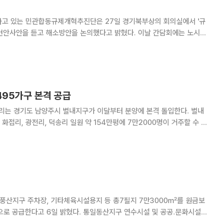
고 있는 민관합동규제개혁추진단은 27일 경기북부상의 회의실에서 '규
고 해소방안을 논의했다고 밝혔다. 이날 간담회에는 노시청
현백 (주)삼송 대표이사, 이종화
495가구 본격 공급
불리는 경기도 남양주시 별내지구가 이달부터 분양에 본격 돌입한다. 별내
화접리, 광전리, 덕송리 일원 약 154만평에 7만2000명이 거주할 수 있
 2만2000가구)의 주택과 교육, 문화, 종교, 공공청사, 상업시설 등 수도
권 동북권에 조성되는 첫 신도시다. 이에 따
풍산지구 주차장, 기타체육시설용지 등 총7필지 7만3000㎡를 원금보
 통일동산지구 연수시설 및 공공.문화시설용