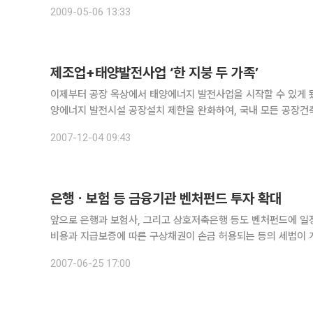
지는 원금보장형 조건부 계약인 토지리턴제와 3년 무이자 할부(6
2009-05-06 13:33
제조업+태양발전사업 ‘한 지붕 두 가족’
이제부터 공장 옥상에서 태양에너지 발전사업을 시작할 수 있게 됐다. 산업자원부는 태양에너지(태양광ㆍ태양열) 산업의 활성화
양에너지 발전시설 공장설치 제한을 완화하여, 국내 모든 공장건
선했다. 산자부는 ‘산업집적 활성화 및 공장설립에 관한 법률 
2007-12-04 09:43
은행ㆍ보험 등 금융기관 벤처펀드 투자 확대
앞으로 은행과 보험사, 그리고 상호저축은행 등도 벤처펀드에 일정 한도 내에서 투자를 
비용과 지급보증에 따른 구상채권이 손금 허용되는 등의 세법이 개정된다. 재정경제부·과학기술부를 비롯한 정부는 2
포함한 '제2단계 기업환
2007-06-25 17:00