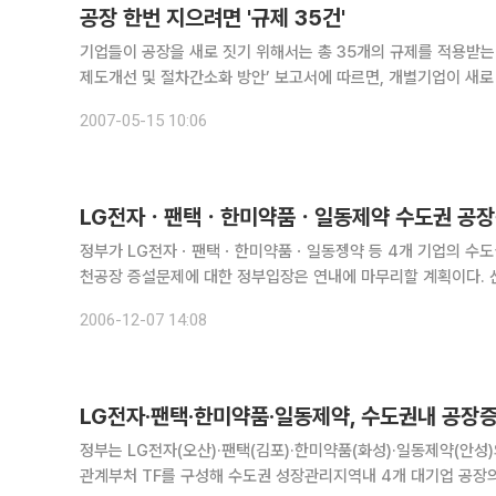
공장 한번 지으려면 '규제 35건'
기업들이 공장을 새로 짓기 위해서는 총 35개의 규제를 적용받는 것으로 나타났다. 대한상공회의소(회장 손경
제도개선 및 절차간소화 방안’ 보고서에 따르면, 개별기업이 새
2007-05-15 10:06
LG전자ㆍ팬택ㆍ한미약품ㆍ일동제약 수도권 공장
정부가 LG전자ㆍ팬택ㆍ한미약품ㆍ일동젱약 등 4개 기업의 수도권 공장증설을 허용키로 했다.
천공장 증설문제에 대한 정부입장은 연내에 마무리할 계획이다. 산업자원부는 7일 "당정협의를 통해 이들 4개 기업의 수도권 내 성장관리
지역의 공장증설을 허용키로 확정했다"며 "이에 따라 산자부는 내
2006-12-07 14:08
LG전자·팬택·한미약품·일동제약, 수도권내 공장
정부는 LG전자(오산)·팬택(김포)·한미약품(화성)·일동제약(안성)의 수도권내 
관계부처 TF를 구성해 수도권 성장관리지역내 4개 대기업 공장의