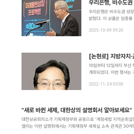
우리은행, 비수도권 
우리은행은 비수도권 성장 
밝혔다. 이 상품은 임종룡 우리금융 회장이 제시한 80조 원 규모 생산적·포용금융 전환 구상의 실행
조치 가운데 하나다. 은행은 지역별 기관·협회 등이 추천한 비수도권 성장 유망 산업 기업을 대상으
2025-10-09 09:20
로 우대금리 혜택을 제공한
[논현로] 지방자치
10일부터 12일까지 부산 
개최되었다. 이번 행사는
지방시대 기조에 맞춰 부산
2022-11-24 05:00
도의 지역생활 밀착형 콘텐
"새로 바뀐 세제, 대한상의 설명회서 알아보세요"
대한상공회의소가 기획재정부와 공동으로 ‘개정세법 지역순회설명회’를 개최한다고 10일 밝혔
열리는 이번 설명회에서는 기획재정부 세제실 소속 관계관 30여
제상 지원책에 대해 자세히 설명할 예정이