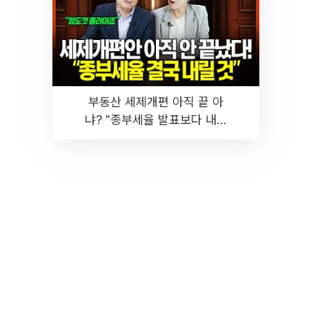
부동산 세제개편 아직 끝 아
냐? "종부세율 발표보다 내릴
것" 장기거주·양도세 전망 I 집
땅지성 I 김인만, 진미윤