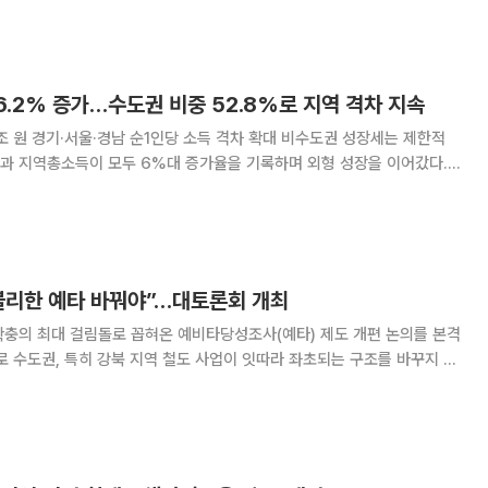
 확대되며 1%대 성장률을 회
6.2% 증가…수도권 비중 52.8%로 지역 격차 지속
조 원 경기·서울·경남 순1인당 소득 격차 확대 비수도권 성장세는 제한적
과 지역총소득이 모두 6%대 증가율을 기록하며 외형 성장을 이어갔다.
권에 집중되는 구조는 여전했고 지역 간 성장률과 1인당 소득 격차도 뚜
득 증가에도 불구하고 수도권 집중과 비수도권의
불리한 예타 바꿔야”…대토론회 개최
확충의 최대 걸림돌로 꼽혀온 예비타당성조사(예타) 제도 개편 논의를 본격
로 수도권, 특히 강북 지역 철도 사업이 잇따라 좌초되는 구조를 바꾸지 않
밖에 없다는 판단에서다. 서울시는 17일 오후 서울 중구 한국
 ‘균형발전과 국가재정 효율화를 위한