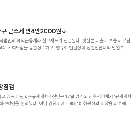
가구 근소세 연4만2000원↓
내국법인의 해외금융계좌 신고제도가 신설된다. 햇살론 대출시 보증료 부담
 4대 사회보험을 통합징수하고, 영유아 발달장애 정밀진단비와 난임부부
년 이렇게 달라집니다’ 책자를 발
현장점검
고 있는 민관합동규제개혁추진단은 17일 경기도 광주시청에서 '규제개혁
 백남홍 하광상의 회장을 비롯해 박
기업인들과 관할시청 공무원 등