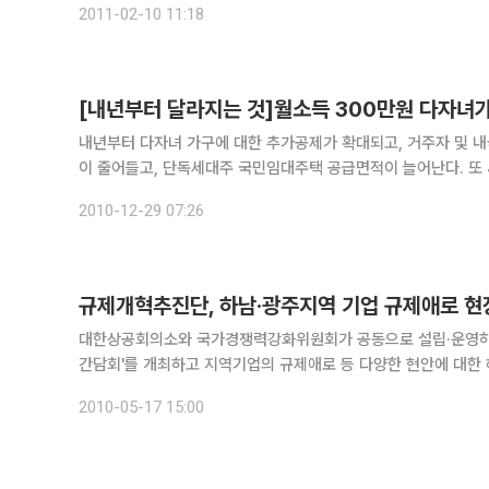
2011-02-10 11:18
[내년부터 달라지는 것]월소득 300만원 다자녀
내년부터 다자녀 가구에 대한 추가공제가 확대되고, 거주자 및 
이 줄어들고, 단독세대주 국민임대주택 공급면적이 늘어난다. 또
시술비 지원도 확대된다. 기획재정부는 이런 내용을 담은 ‘2010
2010-12-29 07:26
규제개혁추진단, 하남·광주지역 기업 규제애로 
대한상공회의소와 국가경쟁력강화위원회가 공동으로 설립·운영하
간담회'를 개최하고 지역기업의 규제애로 등 다양한 현안에 대한 해소방안을 논의했다. 이날 간담회에는
대병 ㈜에이파스 대표, 장학영 롯데칠성음료㈜ 공장장 등 지역
2010-05-17 15:00