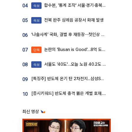
합수본, '통계 조작' 서울·경기·충북 선관위 등 추가 압수수색
04
속보
전북 완주 삼례읍 공장서 화재 발생
05
속보
‘나솔사계’ 국화, 결별 후 재등장⋯첫인상 투표 휩쓸고 ‘인기녀’ 등극
06
논란의 'Busan is Good'…8억 도시브랜드, 용산 대통령실 CI 업체가 수행
07
단독
서울도 '40도'…오늘 노원 40.2도 기록
08
속보
[특징주] 반도체 온기 탄 2차전지...삼성SDI, 장 초반 7% 넘게 껑충
09
[증시키워드] 반도체 충격 뚫은 개별 호재...포스코퓨처엠·에코프로·한화솔루션 '눈길'
10
최신 영상