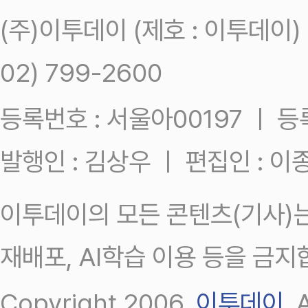
(주)이투데이 (제호 : 이투데이
02) 799-2600
등록번호 : 서울아00197 ㅣ 등록일
발행인 : 김상우 ㅣ 편집인 : 
이투데이의 모든 콘텐츠(기사)는
재배포, AI학습 이용 등을 금지
Copyright 2006.
이투데이
.