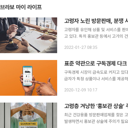
브라보 마이 라이프
고령자 노린 방문판매, 분쟁 
고령자를 유인해 상품 및 서비스를 판
고 있다. 특히 홍보관 등에서 고가의 
경우가 잦다. 계약 체결 시 주의할 점과 피해를 
2022-01-27 08:35
판매를 업으로 하는 자가 방문의 방법
표준 약관으로 구독경제 다크
구독경제 시장이 급속도로 커지고 있다
급자가 특정 상품이나 서비스를 제공하
으로 받아 보았다면, 이제는 음악이나 영
2020-12-09 10:17
적인 예가 바로 스트리밍 플랫폼 ‘넷플
고령층 겨냥한 '홍보관 상술'
최근 건강용품 방문판매업체를 찾은 
발생하면서 홍보관 상술에 주의가 필