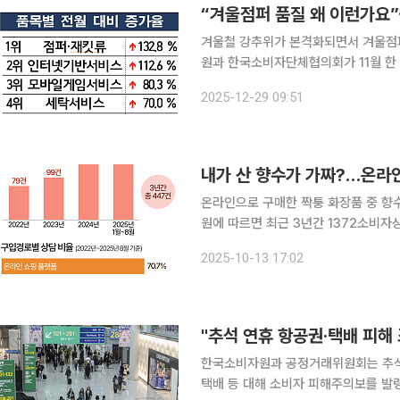
“겨울점퍼 품질 왜 이런가요”
겨울철 강추위가 본격화되면서 겨울점퍼와 
원과 한국소비자단체협의회가 11월 한
빅데이터 시스템으로 분석한 결과 ‘점퍼·
2025-12-29 09:51
으로 집계됐다. 점퍼 관련 불
내가 산 향수가 가짜?…온라인
온라인으로 구매한 짝퉁 화장품 중 향수 구매 
원에 따르면 최근 3년간 1372소비자
품 관련 소비자 상담 건수는 2022년 79
2025-10-13 17:02
로 총 447건에 달했다. 구입경
"추석 연휴 항공권·택배 피해 
한국소비자원과 공정거래위원회는 추석
택배 등 대해 소비자 피해주의보를 발령했다. 소비자원에 따르면 코로나 19 이후 