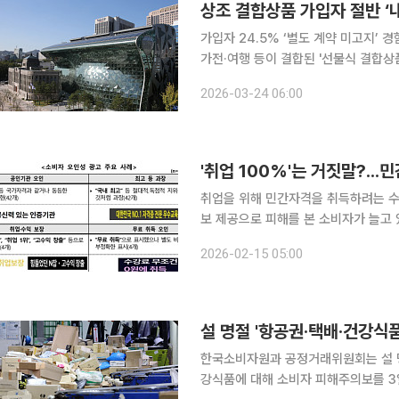
상조 결합상품 가입자 절반 ‘
가입자 24.5% ‘별도 계약 미고지’ 경험52
가전·여행 등이 결합된 '선불식 결합상
으로 나타난 가운데 서울시가 소비자 보호를
2026-03-24 06:00
울시는 소비자단체 한국여성소비자연합
'취업 100%'는 거짓말?..
취업을 위해 민간자격을 취득하려는 수
보 제공으로 피해를 본 소비자가 늘고 있어 주의가 요구된다
민간자격 103개(49개사)의 민간자격
2026-02-15 05:00
용, 필수 자격정보 표시 미흡, 불리한 
설 명절 '항공권·택배·건강식
한국소비자원과 공정거래위원회는 설 명
강식품에 대해 소비자 피해주의보를 3일 발령했다. 최근 3년간(2023~20