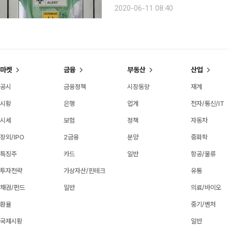
최근 확진자 대부분이 60대 이상 고령
2020-06-11 08:40
비자 피해예방주의보를 공동으로 발령
마켓
금융
부동산
산업
공시
금융정책
시장동향
재계
시황
은행
업계
전자/통신/IT
시세
보험
정책
자동차
장외/IPO
2금융
분양
중화학
특징주
카드
일반
항공/물류
투자전략
가상자산/핀테크
유통
채권/펀드
일반
의료/바이오
환율
중기/벤처
국제시황
일반