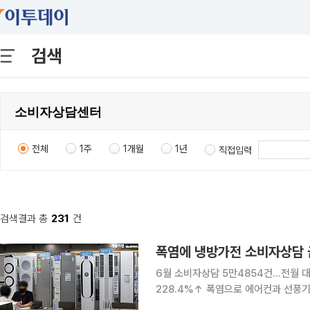
검색
전체
1주
1개월
1년
직접입력
검색결과 총
231
건
폭염에 냉방가전 소비자상담 
6월 소비자상담 5만4854건…전월 대
228.4%↑ 폭염으로 에어컨과 선풍기 등 냉방가전 수요가 늘면서 관련 소비자상담도 두 배 이상
증가한 것으로 나타났다. 샌들·슬리퍼 배