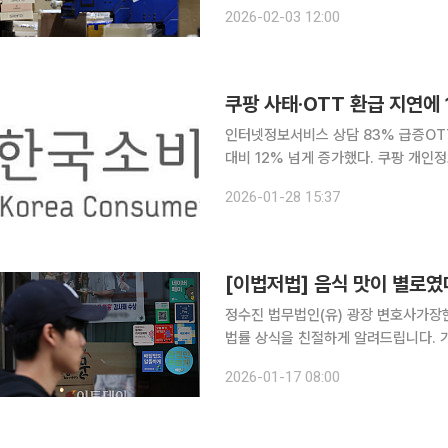
1~2월에 소비자원에 접수된 피해구제 사
2026-02-03 12:00
전체의 16.4%(항공권), 16.2%(택배),
쿠팡 사태·OTT 환급 지연에
인터넷정보서비스 상담 83% 급증OTT 공유 ‘먹튀’ 피해
대비 12% 넘게 증가했다. 쿠팡 개인
상담이 폭증한 탓이다. 한국소비자원과 한국소비자단체협의회는 지난해 12월 1372소비자상담센터
2026-01-28 15:37
에 접수된 상담 건수를 분석한 결과 이
[이법저법] 음식 맛이 별로
정수진 법무법인(유) 광장 변호사가장현 법무법인(유) 광
법률 상식을 친절하게 알려드립니다. 가
하지만 막상 맞닥트리면 당황할 수 있는
2026-01-17 08:00
뚱한 주제도 기존 판례와 법리를 비교