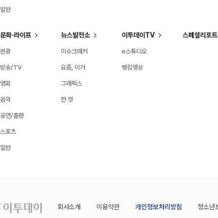
일반
문화·라이프
뉴스발전소
이투데이TV
스페셜리포트
관광
이슈크래커
e스튜디오
방송/TV
요즘, 이거
랭킹영상
영화
그래픽스
음악
한 컷
공연/출판
스포츠
일반
회사소개
이용약관
개인정보처리방침
청소년