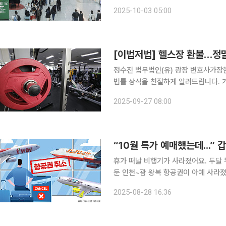
돼 해외 여행객이 급증하면서 항공권과
2025-10-03 05:00
호로 소비자들의 택배 이용도 계속해서
[이법저법] 헬스장 환불…정말
정수진 법무법인(유) 광장 변호사가장현 법무법인(유) 광
법률 상식을 친절하게 알려드립니다. 가
하지만 막상 맞닥트리면 당황할 수 있는
2025-09-27 08:00
뚱한 주제도 기존 판례와 법리를 비교
“10월 특가 예매했는데...
휴가 떠날 비행기가 사라졌어요. 두달 뒤 해외여행을 준비했던 이들에게 도착한 문자. 특가로 잡아
둔 인천~괌 왕복 항공권이 아예 사라졌
렌터카까지 예약한 여행객들에게는 단순 환불로는
2025-08-28 16:36
의 일방적 취소는 이제 익숙할 정도인데