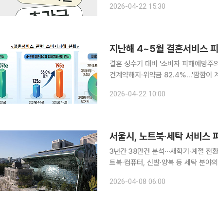
2026-04-22 15:30
비 18.9% 증가했다. 특히 4~5월 피
지난해 4~5월 결혼서비스 
결혼 성수기 대비 '소비자 피해예방주의
건계약해지·위약금 82.4%…'깜깜이 계약' 분쟁 다수 예식 수요가 
4~5월 결혼서비스 관련 소비자 피해구
2026-04-22 10:00
다. 접수된 피해 다수는 예비부부가 추
서울시, 노트북·세탁 서비스
3년간 38만건 분석⋯새학기·계절 전환기 집중·즉시 점검 당
트북·컴퓨터, 신발·양복 등 세탁 분야
다. 8일 서울시는 최근 3년간 한국소비자원 1372 소비자상담센터에 접수된 서울 시민 상담 약 38
2026-04-08 06:00
만 건을 분석해 봄철(3~5월) 소비자