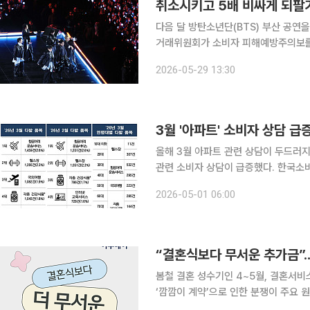
취소시키고 5배 비싸게 되팔기
다음 달 방탄소년단(BTS) 부산 공연
거래위원회가 소비자 피해예방주의보를 발령했다. 예약 확정 후 부당하게
적으로 취소한 뒤 비싸게 되파는 악덕 상술에 엄정 
2026-05-29 13:30
산소비자단체협의회와 함께 다음 달 12
3월 '아파트' 소비자 상담 급
올해 3월 아파트 관련 상담이 두드러지
관련 소비자 상담이 급증했다. 한국소비자원과 한국소비자단체협의회가 지난달 1372소비자 상담
센터에 접수된 상담 사례를 분석한 결과
2026-05-01 06:00
“결혼식보다 무서운 추가금”..
봄철 결혼 성수기인 4~5월, 결혼서비
‘깜깜이 계약’으로 인한 분쟁이 주요 원인으로 지목된다. 22일 
원회, 한국소비자원 등에 따르면 지난해