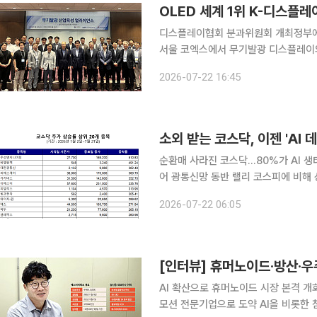
OLED 세계 1위 K-디스플
디스플레이협회 분과위원회 개최정부에
서울 코엑스에서 무기발광 디스플레이의
이 분과위원회 정례회의'를 개최했다고 밝혔다. 산업통상부는 국내 무기발광 산업
2026-07-22 16:45
계의 목소리를 청취하고 실효성 있는 정
소외 받는 코스닥, 이젠 'AI
순환매 사라진 코스닥…80%가 AI 생
어 광통신망 동반 랠리 코스피에 비해 상대적으로 소외받고 있는 코스닥 시장에서도 주도주가 완전
히 재편되는 모습이다. 과거 개별 모멘
2026-07-22 06:05
데이터센터 증설이라는 거대 인프라 투
AI 확산으로 휴머노이드 시장 본격 
모션 전문기업으로 도약 AI을 비롯한 첨단 산업이 빠르게 확장되며 반도체를 포함한 다양한 제조업