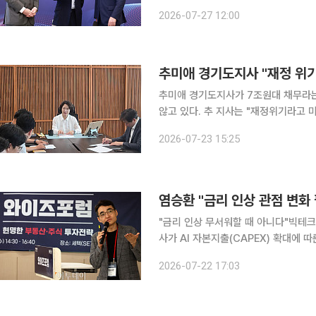
도체 수출 시장에서 대만이 새로운 핵심
2026-07-27 12:00
장비 부문에서는 네덜란드에 대한 수입
추미애 경기도지사가 7조원대 채무라는
않고 있다. 추 지사는 "재정위기라고 미래를 포기할 수는 없다"며 10월 초순까지 반도체 거점 8개
시와 광주시를 아우르는 업무협약을 마무리하겠
2026-07-23 15:25
재를 종합하면 추미애 지사는 자신의 
"금리 인상 무서워할 때 아니다"빅테크 차입 투자는 속도전
사가 AI 자본지출(CAPEX) 확대에
전략을 제시했다. 염 이사는 22일 서울 강남구 SETEC 컨벤션센터에서 '현명한 부동산·주식 투자전
2026-07-22 17:03
략'을 주제로 열린 와이즈포럼 세미나에