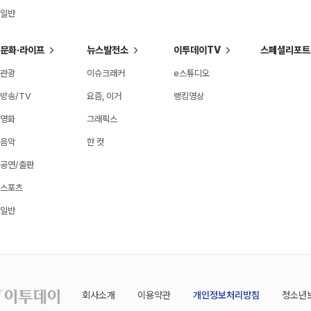
일반
문화·라이프
뉴스발전소
이투데이TV
스페셜리포트
관광
이슈크래커
e스튜디오
방송/TV
요즘, 이거
랭킹영상
영화
그래픽스
음악
한 컷
공연/출판
스포츠
일반
회사소개
이용약관
개인정보처리방침
청소년