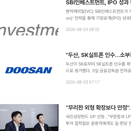
SBI인베스트먼트, IPO 성
벤처캐피탈(VC) SBI인베스트먼트가 기
on)' 전략을 통해 기업공개(IPO) 성과를 확대하고 있다. 3일 한국
율비행 드론 전문기업 니어스랩이 코스
2026-08-03 08:52
한, 폴더블 디스플레이 및 차량용 유기
"두산, SK실트론 인수…소부
두산이 SK로부터 SK실트론 인수를 
으로 평가했다. 3일 금융감독원 전자공시시스템에 따르면 두산은 SK로부터 SK실트론 지분
70.61%를 2조3000억원에 인수한다. 인수 예정일
2026-08-03 07:17
금조정 조항인 '언아웃' 조건이 포함됐
국민성장펀드 GP 선정…"꾸준함과 L
투자 철학젊은 운용역에게도 딜·펀딩 전권…자율과 책임의 문
역'들의 역할이 커지고 있다. 자금 모집