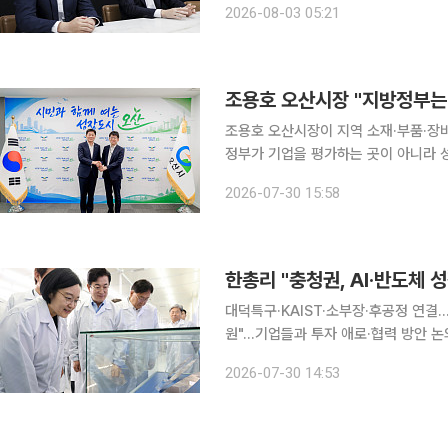
2026-08-03 05:21
주도하는 사례가 늘고 있다. 최근 국민
조용호 오산시장이 지역 소재·부품·장
정부가 기업을 평가하는 곳이 아니라 성장을 돕
산시장이 자신의 페이스북을 통해 밝힌
2026-07-30 15:58
한총리 "충청권, AI·반도체
대덕특구·KAIST·소부장·후공정 연결
원"…기업들과 투자 애로·협력 방안 논의 한성숙 국무총리는 30일 "충청권은 대한민국 첨단
과학기술을 이끌어온 핵심 거점"이라며
2026-07-30 14:53
대표 반도체 성장축으로 도약할 수 있을