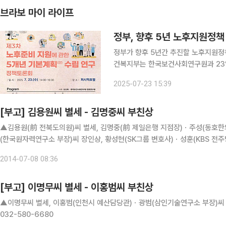
브라보 마이 라이프
정부, 향후 5년 노후지원정책
정부가 향후 5년간 추진할 노후지원정책
건복지부는 한국보건사회연구원과 23일
(2026~2030년) 수립을 위한 정
2025-07-23 15:39
계획)은 ’노후준비지원법‘에 따라 국
[부고] 김용원씨 별세 - 김명중씨 부친상
▲김용원(前 전북도의원)씨 별세, 김명중(前 제일은행 지점장)ㆍ주성(동호한
(한국원자력연구소 부장)씨 장인상, 황성현(SK그룹 변호사)ㆍ성훈(KBS 전
발인 9일 오전, 063-561-2904
2014-07-08 08:36
[부고] 이명무씨 별세 - 이홍범씨 부친상
▲이명무씨 별세, 이홍범(인천시 예산담당관)ㆍ광범(삼인기술연구소 부장)씨 
032-580-6680