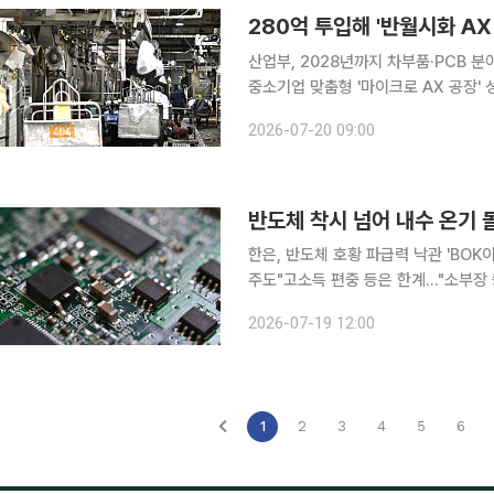
280억 투입해 '반월시화 AX
산업부, 2028년까지 차부품·PCB 
중소기업 맞춤형 '마이크로 AX 공장' 성공모델 확산 정부가 수도권 최대
산업단지의 AI 전환을 위해 약 280억원 
2026-07-20 09:00
모 투자가 수반되는 완전 자동화 공장
반도체 착시 넘어 내수 온기 
한은, 반도체 호황 파급력 낙관 'BOK
주도"고소득 편중 등은 한계…"소부장 등 생태계 확장해야" 한
나라 수출물가 상승이 내수 전반에 긍
2026-07-19 12:00
업의 역대급 호황이 정점에 달했다는 '
1
2
3
4
5
6