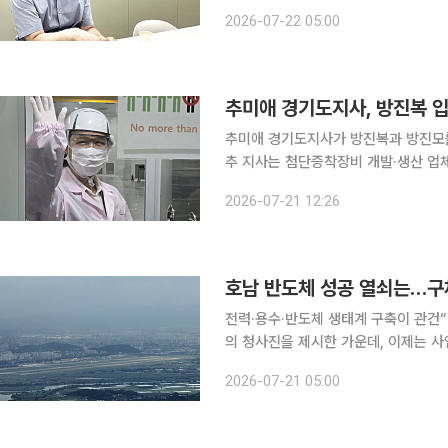
분야에서 새로운 성장 국면이 펼쳐지고
2026-07-22 05:00
기반에는 소재·부품·장비(소부장) 기
추미애 경기도지사가 방진복과 방진모를
추 지사는 첨단증착장비 개발·생산 업체
하고 "소부장(소재·부품·장비) 기업이
2026-07-21 12:26
요성을 강조했다. 21일 이
전력·용수·반도체 생태계 구축이 관건“실행력 높일 
의 청사진을 제시한 가운데, 이제는 
실행 전략 마련에 집중해야 한다는 목
2026-07-21 05:00
우할 핵심 과제로 안정적인 전력 공급과