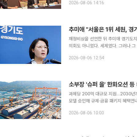
2026-08-06 14:16
이어지는 가운데, 핵심 연구인력에 대
추미애 "서울은 1위 세원, 
재정비상을 선언한 뒤 추미애 경기도지
의회도 아니었다. 세제였다. 그러나 그
패를 세우고 있다. 6일 이투데이 취재를 종합하면 추 지사는 5일 재정 비상상황 선언 이후 이날 자
2026-08-06 12:54
신의 페이스북에 "경기도 재정위기 문
소부장 '슈퍼 을' 한화오션 등
과제당 200억 대규모 지원...2030
모델 승인해 규제·금융 패키지 혜택연내
비 정부가 글로벌 공급망을 주도할 소재·부품·장비(소부장) 핵심기업인 이른바 '슈퍼 을(乙)' 기업으
2026-08-06 10:00
로 한화오션 등 5곳을 신규 선정하고 