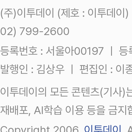
(주)이투데이 (제호 : 이투데이
02) 799-2600
등록번호 : 서울아00197 ㅣ 등록일
발행인 : 김상우 ㅣ 편집인 : 
이투데이의 모든 콘텐츠(기사)는
재배포, AI학습 이용 등을 금지
Copyright 2006.
이투데이
.