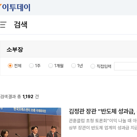
검색
전체
1주
1개월
1년
직접입력
검색결과 총
1,192
건
관훈클럽 초청 토론회“이익 나눌 때 아닌 투
상부 장관이 반도체 업계의 성과급 지
검토할 필요가 있다고 밝혔다. 최근 