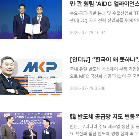
수요·공급·기반 분과 및 수출산업화 TF 
센터(DC) 국가 전략 산업화를 위해 민
민간 공동의장 체제이며 초대 민간의장으로 정재
2026-07-29 16:04
울에서 진행된 ‘AIDC 얼라이언스’ 
국내 유일 반도체 가스제어 부품 기업
으로 MFC 국산화 성공“기술이 곧 국
것” AI을 비롯한 첨단 산업이 빠르게 확장되며 반도체를 포함한 다양한 제조업 분야에서 새로운 성
2026-07-29 05:00
장 국면이 펼쳐지고 있다. 표면적으로
韓 반도체 공급망 지도 변동폭
한은, '우리나라 주요 제조업 생산 및 공급망지도' 
요 확산과 첨단 반도체 경쟁 심화 속 