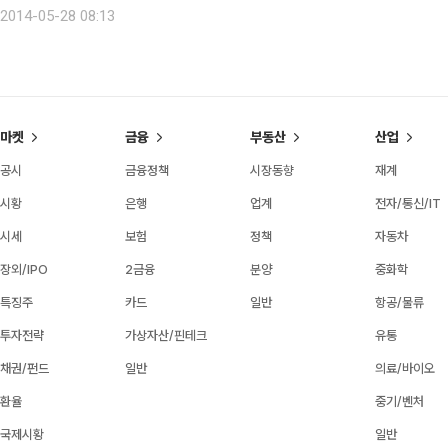
2014-05-28 08:13
마켓
금융
부동산
산업
공시
금융정책
시장동향
재계
시황
은행
업계
전자/통신/IT
시세
보험
정책
자동차
장외/IPO
2금융
분양
중화학
특징주
카드
일반
항공/물류
투자전략
가상자산/핀테크
유통
채권/펀드
일반
의료/바이오
환율
중기/벤처
국제시황
일반