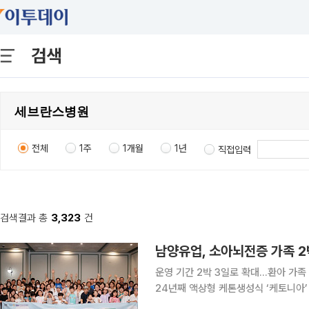
검색
전체
1주
1개월
1년
직접입력
검색결과 총
3,323
건
남양유업, 소아뇌전증 가족 
운영 기간 2박 3일로 확대…환아 가족
24년째 액상형 케톤생성식 ‘케토니아’ 생산·공급 남양유업은 서울아셈로타
한국뇌전증협회가 주관한 ‘소아뇌전증 