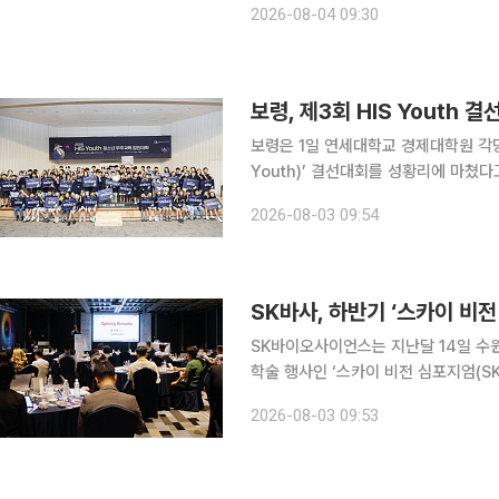
2026-08-04 09:30
부가 지원하는 ‘2026년도 연구중심
보령, 제3회 HIS Youth
보령은 1일 연세대학교 경제대학원 각당헌(
Youth)’ 결선대회를 성황리에 마쳤다고 3일 밝혔다. HIS Youth는
이들의 꿈을 우주로’라는 슬로건 아래
2026-08-03 09:54
다. 올해로 세 번째를 맞은 이번 대회는
SK바사, 하반기 ‘스카이 비
SK바이오사이언스는 지난달 14일 수
학술 행사인 ‘스카이 비전 심포지엄(SKY 
심포지엄에선 독감백신 스카이셀플루
2026-08-03 09:53
(RSV) 예방항체의약품 베이포투스의 