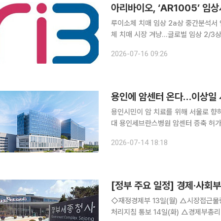
루이소체 치매 임상 2a상 중간분석서
체 치매 시장 겨냥…글로벌 임상 2/3상 설계 착수 아리바이오가 알츠하이머병 
뒤를 이을 후속 치매 신약 후보물질 ‘A
2026-07-16 09:26
글로벌
용인시민이 암 치료를 위해 서울로 향하던 발걸음이 
대 용인세브란스병원 암센터 증축 허가
어선다. 지역 완결형 의료체계를 향한 결정적 승부수다. 14일 이투
2026-07-14 18:18
는 연세대학교가 기흥구 중동 1151번
[정부 주요 일정] 경제·사회부처
◇재정경제부 13일(월) △시장접근물량 증량에 관한 규칙 개정 △폭염 및 호우 관련 공공계약 업무
처리지침 통보 14일(화) △경제부총리 10:00 국무회의(청와대) 15일(수) △재경부 2차관 16:30