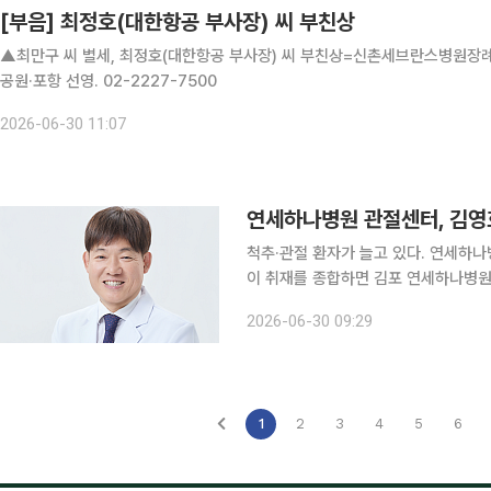
[부음] 최정호(대한항공 부사장) 씨 부친상
▲최만구 씨 별세, 최정호(대한항공 부사장) 씨 부친상=신촌세브란스병원장례식장
공원·포항 선영. 02-2227-7500
2026-06-30 11:07
연세하나병원 관절센터, 김영
척추·관절 환자가 늘고 있다. 연세하나병원이
이 취재를 종합하면 김포 연세하나병원
장을 관절센터에 영입하고 본격적인 진료를 시작한다고 밝
2026-06-30 09:29
학 의학박사로 연세대학교 세브란스병
1
2
3
4
5
6