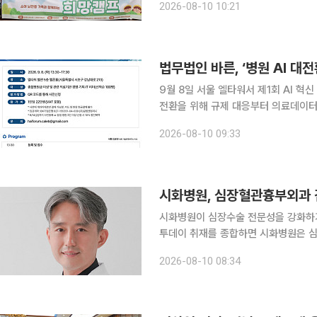
2026-08-10 10:21
용인 골든튤립호텔에서 진행했다고 10
법무법인 바른, ‘병원 AI 대
9월 8일 서울 엘타워서 제1회 AI 혁신 리더스 포럼 법무법인 바른이 병원
전환을 위해 규제 대응부터 의료데이터
전략을 논의하는 자리를 마련한다. 바른은 내달 8일 서울 양재동 엘타워에서 ‘제1회 AI 혁신 리더스
2026-08-10 09:33
포럼-병원 AI 대전환과 도약: 데이터
시화병원, 심장혈관흉부외과 
시화병원이 심장수술 전문성을 강화하기 위
투데이 취재를 종합하면 시화병원은 
작한다고 밝혔다. 지역 내에서 고난도 심장질
2026-08-10 08:34
한양대학교 의과대학을 졸업한 뒤 울