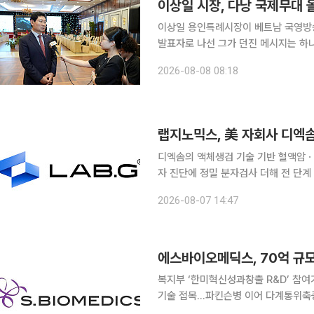
이상일 시장, 다낭 국제무대 
이상일 용인특례시장이 베트남 국영방송
발표자로 나선 그가 던진 메시지는 하나였
이투데이 취재를 종합하면 이 시장은 
2026-08-08 08:18
만남(Meet Korea in Da Nang)
디엑솜의 액체생검 기술 기반 혈액암ㆍ
자 진단에 정밀 분자검사 더해 전 단계 완성…美 2
기업 랩지노믹스가 미국 자회사를 통해
2026-08-07 14:47
략을 강화한다. 글로벌 유전
복지부 ‘한미혁신성과창출 R&D’ 
기술 접목…파킨슨병 이어 다계통위축증ㆍ치매 등 적응증 확
술을 기반으로 한 차세대 뇌질환 세포치료제 개발에 본