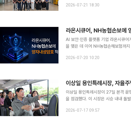
Platform for Early Detecti
2026-07-21 18:30
고 21일 밝
라온시큐어, NH농협손보에 
AI 보안·인증 플랫폼 기업 라온시큐어
을 맺은 데 이어 NH농협손해보험까지
있다. 라온시큐어는 NH농협손해보험이 추진하는 ‘고객 중심 디지털 채널 전환 구축’ 사업에 PQC
2026-07-20 10:20
보안 체계를 공급하는 계약을 체결했다고
이상일 용인특례시장이 27일 본격 운행
을 점검했다. 이 시장은 시승 내내 돌발 상황 대응 체계와 악천후 운행 기준까지 개발자에게 캐물으
며 시민 안전을 최우선으로 챙겼고, 주
2026-07-17 09:57
운행 설계를 바꿨다. 17