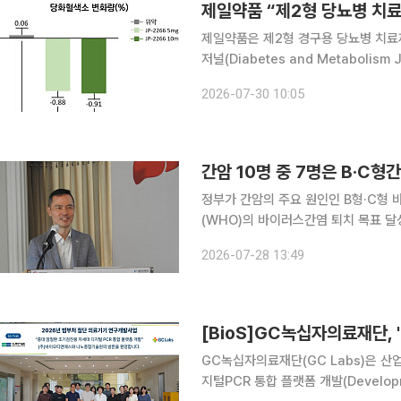
제일약품 “제2형 당뇨병 치료제
제일약품은 제2형 경구용 당뇨병 치료제 ‘JP
저널(Diabetes and Metabolis
및 대사질환 분야의 최신 연구 성과를 게재하는 SCI
2026-07-30 10:05
포도당 재흡수를 억제하는
간암 10명 중 7명은 B·C형
정부가 간암의 주요 원인인 B형·C형 
(WHO)의 바이러스간염 퇴치 목표 달성에 박차를 
28일 서울 중구 한국프레스센터에서 ‘오
2026-07-28 13:49
[BioS]GC녹십자의료재단, 
GC녹십자의료재단(GC Labs)은 
지털PCR 통합 플랫폼 개발(Development