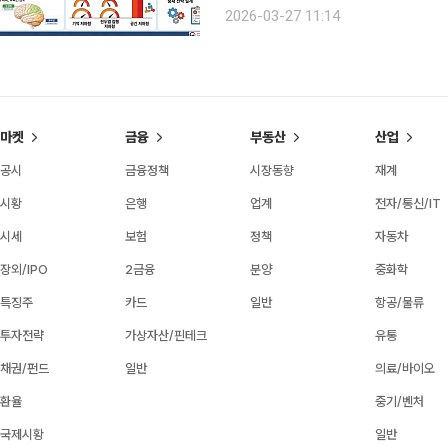
배 크다는 연구 결과가 나왔다. 27일 질변관리청에 따르면 시각-공간 인지능력이 먼저 저하된 환자
2026-03-27 11:14
는 기억력 저하가 먼저 나타난 경우보다
마켓
금융
부동산
산업
공시
금융정책
시장동향
재계
시황
은행
업계
전자/통신/IT
시세
보험
정책
자동차
장외/IPO
2금융
분양
중화학
특징주
카드
일반
항공/물류
투자전략
가상자산/핀테크
유통
채권/펀드
일반
의료/바이오
환율
중기/벤처
국제시황
일반