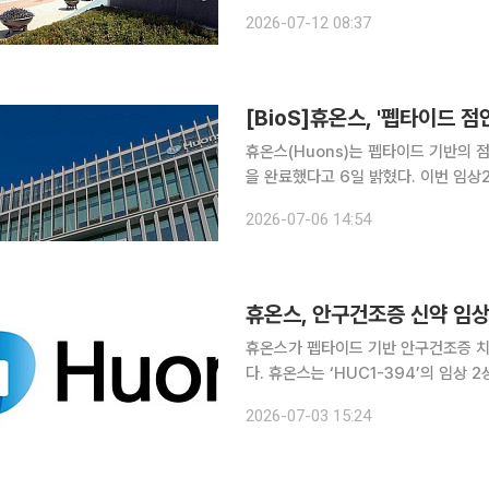
차관회의(서울청사) △2026년 6월 
2026-07-12 08:37
경제동향 △민생안정지원단, 민생물가
[BioS]휴온스, '펩타이드 
휴온스(Huons)는 펩타이드 기반의 점
을 완료했다고 6일 밝혔다. 이번 임상
전성, 유효성을 평가하는 것으로, 연
2026-07-06 14:54
스는 내년 하반기 마지막 환자 평가(LP
휴온스, 안구건조증 신약 임상
휴온스가 펩타이드 기반 안구건조증 치료
다. 휴온스는 ‘HUC1-394’의 임상 2상 첫 환자 등록을 성공적으로 완료했다고 3일 밝혔다. 휴온스
는 올해 3월 식품의약품안전처로부터 HU
2026-07-03 15:24
선별과정을 거쳐 이날 ‘첫 환자 등록(Fi