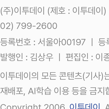
(주)이투데이 (제호 : 이투데이
02) 799-2600
등록번호 : 서울아00197 ㅣ 등록일
발행인 : 김상우 ㅣ 편집인 : 
이투데이의 모든 콘텐츠(기사)는
재배포, AI학습 이용 등을 금지
Copyright 2006.
이투데이
.