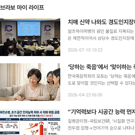
브라보 마이 라이프
치매 신약 나와도 경도인지장
알츠하이머병의 원인 물질로 지목되는 
은 제한적이어서 상당수 경도인지장애 
료 대상이 아니더라도 운동과 생활습관 
2026-07-10 10:23
지털 인지건강 기업 이모코그는 지난 3
‘당하는 죽음’에서 ‘맞이하는
한국죽음학회의 모토는 ‘당하는 죽음에
도로 맞이할 것인지는 선택할 수 있다는
(Well-dying)’이라고 부르는 죽
2026-04-23 06:00
전연명의료의향서는 임종 과정에서 회
“기억력보다 시공간 능력 먼저
질병관리청-국립보건硏, ‘뇌질환 연구
전두엽·집행→언어기억 순으로 나타나 기억력보다 시공간 능력이 먼저 떨어지면 파킨슨병 위험이 