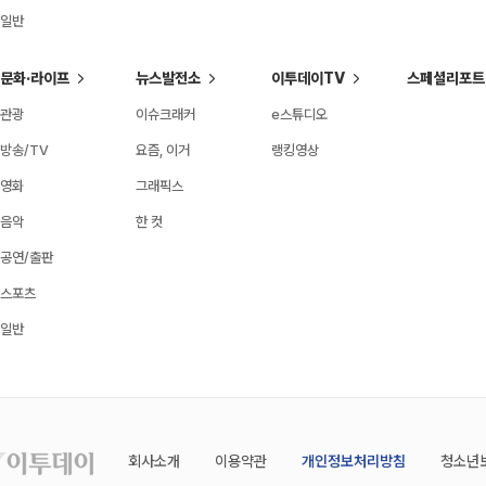
일반
문화·라이프
뉴스발전소
이투데이TV
스페셜리포트
관광
이슈크래커
e스튜디오
방송/TV
요즘, 이거
랭킹영상
영화
그래픽스
음악
한 컷
공연/출판
스포츠
일반
회사소개
이용약관
개인정보처리방침
청소년