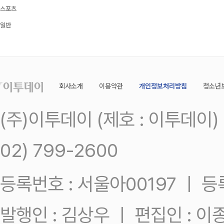
스포츠
일반
회사소개
이용약관
개인정보처리방침
청소년
(주)이투데이 (제호 : 이투데이
02) 799-2600
등록번호 : 서울아00197 ㅣ 등록일
발행인 : 김상우 ㅣ 편집인 : 