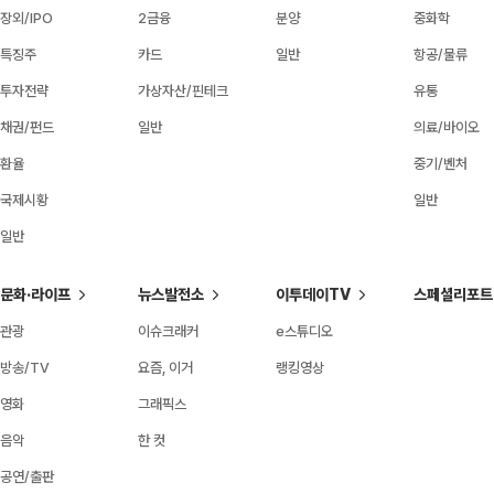
장외/IPO
2금융
분양
중화학
특징주
카드
일반
항공/물류
투자전략
가상자산/핀테크
유통
채권/펀드
일반
의료/바이오
환율
중기/벤처
국제시황
일반
일반
문화·라이프
뉴스발전소
이투데이TV
스페셜리포트
관광
이슈크래커
e스튜디오
방송/TV
요즘, 이거
랭킹영상
영화
그래픽스
음악
한 컷
공연/출판