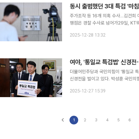
동시 출범했던 3대 특검 '마침
주가조작 등 16개 의혹 수사…김건희 
쟁점은 경찰 수사로 넘어가29일, KT웨스
여사를 둘러싼 각종 의혹을 수사해 온 
2025-12-28 13:32
라 사상 처음으로 동시에 출범했던 이른바
여야, '통일교 특검법' 신경전
더불어민주당과 국민의힘이 '통일교 특겁
신경전을 벌이고 있다. 박성훈 국민의힘 수석대변인은 27일 논평을 내고 "자신들(민주당)의 통일교
게이트를 덮기 위해 아무 관련도 없는 
2025-12-27 15:39
현직 의원 로비 의혹 관련 진술을 듣고
1
2
3
4
5
6