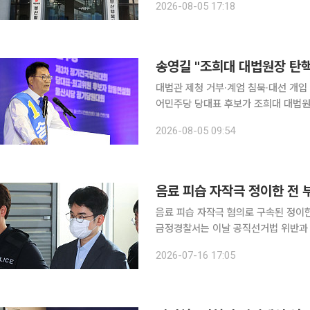
2026-08-05 17:18
진종오 의원의 무소속 후보 지원 의혹,
송영길 "조희대 대법원장 탄
대법관 제청 거부·계엄 침묵·대선 개입 지목
어민주당 당대표 후보가 조희대 대법원장에 대
오전 서울 여의도 국회 소통관에서 기
2026-08-05 09:54
탄핵을 추진하겠다”고 말했다. 그러면
음료 피습 자작극 정이한 전 
음료 피습 자작극 혐의로 구속된 정이한 
금정경찰서는 이날 공직선거법 위반과 
인 헬스 트레이너 A씨를 검찰에 송치했다. 정 전 후보는 이날 오전 구속 당시 입었던 양복
2026-07-16 17:05
스크 차림으로 검찰에 출석했다. '왜 