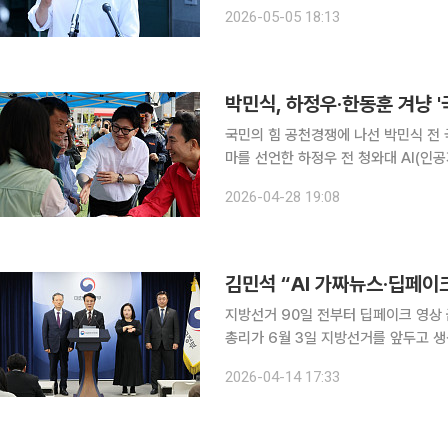
캡처해 올리고 “이재명 정권의 이른바 ‘2차
2026-05-05 18:13
해 채상병 특검이 납득하기 어려운 사
박민식, 하정우·한동훈 겨냥 '
국민의 힘 공천경쟁에 나선 박민식 전
마를 선언한 하정우 전 청와대 AI(인
책임지겠다는 진심이 없다"고 싸잡아 비판했다. “국정을 버렸나”…하정우 향해 
2026-04-28 19:08
전 장관의 공세는 하 전 수석을 향해 
김민석 “AI 가짜뉴스·딥페
지방선거 90일 전부터 딥페이크 영상 금지
총리가 6월 3일 지방선거를 앞두고 
규정하며 무관용 원칙을 선언했다. 김 총리는 14일 정부서울청사에서 제9회 동시지방선거 관련 대
2026-04-14 17:33
국민담화를 통해 “AI 기술 발전으로 