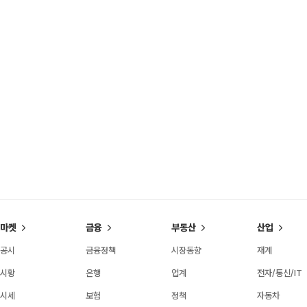
마켓
금융
부동산
산업
공시
금융정책
시장동향
재계
시황
은행
업계
전자/통신/IT
시세
보험
정책
자동차