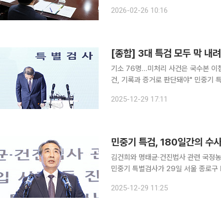
없이 반드시 뿌리 뽑는 것이 민주주의를 지키는 길”이라
2026-02-26 10:16
사에서 ‘AI 악용 등 가짜뉴스 대응 관
기소 76명…미처리 사건은 국수본 이첩
건, 기록과 증거로 판단돼야" 민중기 특별검사팀이 김건희 여사 관련 의혹 수사를 마무리하면서
12·3 비상계엄 이후 가동된 '3대 특
2025-12-29 17:11
넘겼지만, 핵심 쟁점으로 꼽혔던 일부
민중기 특검, 180일간의 수사
김건희와 명태균·건진법사 관련 국정농
민중기 특별검사가 29일 서울 종로구
180일간의 수사 기간을 마치고 최종 수
2025-12-29 11:25