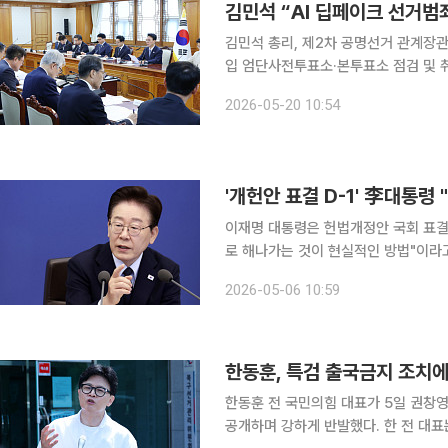
김민석 “AI 딥페이크 선거범
김민석 총리, 제2차 공명선거 관계장
입 엄단사전투표소·본투표소 점검 및 취약계층 투표 지원 강화
시지방선거를 앞두고 가짜뉴스와 AI 
2026-05-20 10:54
검·경과 관계부처 공조를 통해 ‘3대 
'개헌안 표결 D-1' 李대통령
이재명 대통령은 헌법개정안 국회 표결
로 해나가는 것이 현실적인 방법"이라고 말했다. 이 대통령은 이날 오전 청와
의 겸 제7차 비상경제점검회의에서 "1
2026-05-06 10:59
적으로 큰 변화가 있었는데, 헌법은 4
한동훈, 특검 출국금지 조치에
한동훈 전 국민의힘 대표가 5일 권창
공개하며 강하게 반발했다. 한 전 대표는 이날 자신의 페이스북에 출국금지 여부 조회 결과 화면을