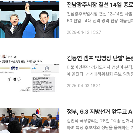
전남광주시장 결선 14일 종료…
전남광주특별시장 결선 12~14일 사흘간
50 진입…4대 권역 광역 진용 매듭김재섭, 정원오
합특별시장의 더불어민주당 후보가 14
2026-04-12 15:27
두 매듭지은 가운데, 결선 직전 민형배
더불어민주당 경기도지사 경선이 본격화
에 올랐다. 선거대책위원회 특보 임명
된 데 이어, 같은 당 경선 경쟁자인 
2026-04-03 18:31
정부, 6.3 지방선거 앞두고 
김민석 국무총리는 26일 “각종 선거
하며 특정 후보자와 정당을 음해하는 