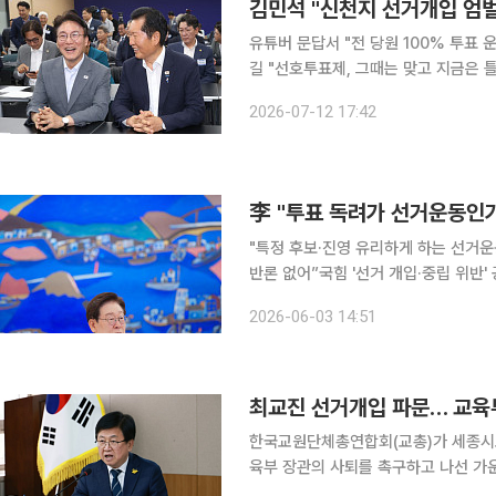
김민석 "신천지 선거개입 엄
유튜버 문답서 "전 당원 100% 투표 
길 "선호투표제, 그때는 맞고 지금은 틀리나" 더불어민주당 당권 주자인 김민석 전 
지의 전당대회 개입을 "법의 이름으로 
2026-07-12 17:42
표 운동도 함께 제안했다. 후보 등록을
李 "투표 독려가 선거운동인가
"특정 후보·진영 유리하게 하는 선거운
반론 없어”국힘 '선거 개입·중립 위반' 공세에 투표일 정면
이 선거운동이냐를 두고 지방선거 투표 
2026-06-03 14:51
거운동이자 정치 중립의무 위반으로 규
최교진 선거개입 파문… 교육부
한국교원단체총연합회(교총)가 세종시교
육부 장관의 사퇴를 촉구하고 나선 가
섰다. 교총은 2일 성명을 내고 "교육부 장관이 특정 교육감 후보 선거사무소 개소식에 참석한 데 이