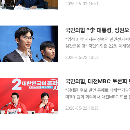
2026-06-02 15:51
어 사회관계망서비스(SNS)에서 사실
국민의힘 “李 대통령, 정원오
“엄정 파악 지시는 전형적 관권선거·야
심판받을 것” 국민의힘은 22일 이재명 대통령이 GTX 삼성역 공사 문제와 관련해 “엄정 파악”을
지시한 것을 두고 “정원오 더불어민주
2026-05-22 10:52
판했다. 박충권 국민의힘 중앙선대
국민의힘, 대전MBC 토론회 
“김태흠 후보 발언 통째로 삭제““기술적 사고라면 M
대책위원회 회의에서 대전MBC 토론 편집 
의힘 대표는 이날 서울 여의도 중앙당
2026-05-22 10:38
인가 보다”라며 “김태흠 후보 발언은 