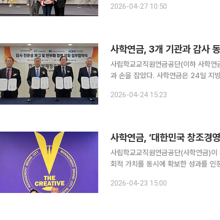
2026-04-27 10:50
사학연금, 3개 기관과 감사 
사립학교교직원연금공단(이하 사학연금)
과 손을 잡았다. 사학연금은 24일 지방재정회관에서 한국지방재정공제회, 국가철도공단, 한국남동
발전과 감사 전문성 제고 및 내부통제·
2026-04-24 15:23
번 협약은 공공기관 간 감사 역량을 
사학연금, ‘대한민국 창조경영 
사립학교교직원연금공단(사학연금)이 환
회적 가치를 동시에 확보한 성과를 인정받았다. 23일 사학연금에 따르면 공단은
지역상생·사회공헌 활동을 연계한 운영
2026-04-23 15:00
2026’ 대상에 선정