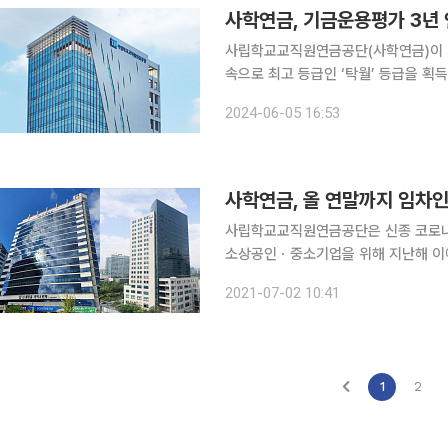
사학연금, 기금운용평가 3년 연
사립학교교직원연금공단(사학연금)이 기
속으로 최고 등급인 ‘탁월’ 등급을 획득했다고 5일 밝혔다. 기
전문가로 구성된 평가단이 자산의 운용체
2024-06-05 16:53
해 평가하는 것으로, 평가등급은 △탁
사학연금, 올 연말까지 임차인
사립학교교직원연금공단은 신종 코로나
소상공인ㆍ중소기업을 위해 지난해 이어
속 진행한다. 임대료 인하 적용대상은 대전센터와 부산센터 2곳에 입주한 23개 중소기업ㆍ소상공
2021-07-02 10:41
인 사업자다. 사학연금은 이번
1
2