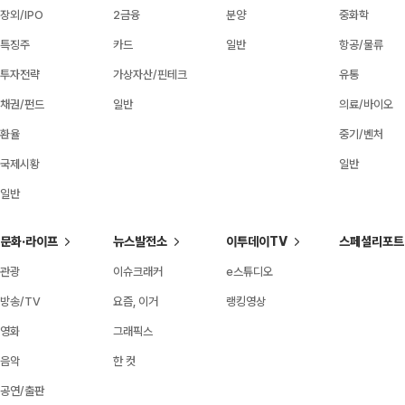
장외/IPO
2금융
분양
중화학
특징주
카드
일반
항공/물류
투자전략
가상자산/핀테크
유통
채권/펀드
일반
의료/바이오
환율
중기/벤처
국제시황
일반
일반
문화·라이프
뉴스발전소
이투데이TV
스페셜리포트
관광
이슈크래커
e스튜디오
방송/TV
요즘, 이거
랭킹영상
영화
그래픽스
음악
한 컷
공연/출판