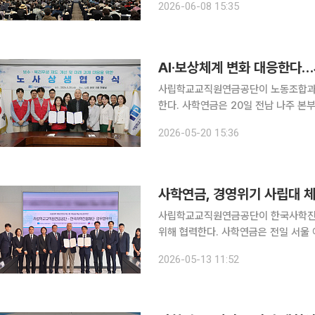
2026-06-08 15:35
그램을 비롯해 교직원공제회 및 국민건
AI·보상체계 변화 대응한다…
사립학교교직원연금공단이 노동조합과 
한다. 사학연금은 20일 전남 나주 본부에서 노동조합과 ‘노사 상생 협약’을 체결했다고 밝혔다. 협
약에는 보수 및 복리후생 제도의 합리적
2026-05-20 15:36
적 노사관계 
사학연금, 경영위기 사립대 
사립학교교직원연금공단이 한국사학진흥
위해 협력한다. 사학연금은 전일 서울 여의도 TP타워에서 사학진흥재단과 ‘사립대학 재정 건전성
제고 및 부담금 체납 해소를 위한 업무협약’을 체결했다
2026-05-13 11:52
재정진단과 경영위기대학 관리 과정에