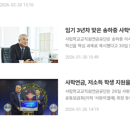
팀 장은희 △ 연금
2026-02-20 15:10
사립학교교직원연금공단은 송하중 이사장
혁신을 핵심 과제로 제시했다고 30일 밝혔다. 사학연금은 저출산·고령화로 연금 
담이 커지는 만큼, 기금운용 수익률 
2026-01-30 10:49
처는 현행 제도가 유지될 경우 사학연
사학연금, 저소득 학생 지원을
사립학교교직원연금공단은 26일 사랑
공동모금회(이하 '사랑의열매) 회장 등
밝혔다. 사학연금은 저소득 학생 지원을 위해 나눔 기금 3000만 원을 전달했다. 이날 전달한 나눔
2026-01-26 14:19
기금은 사랑의열매를 통해 소아암 환아