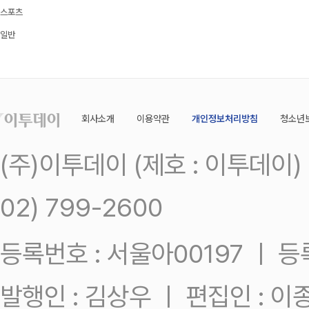
스포츠
일반
회사소개
이용약관
개인정보처리방침
청소년
(주)이투데이 (제호 : 이투데이
02) 799-2600
등록번호 : 서울아00197 ㅣ 등록일
발행인 : 김상우 ㅣ 편집인 : 