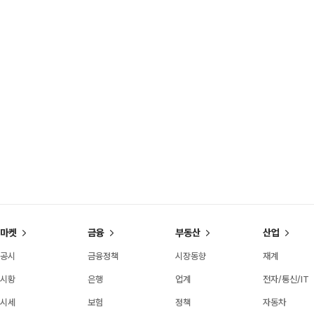
마켓
금융
부동산
산업
공시
금융정책
시장동향
재계
시황
은행
업계
전자/통신/IT
시세
보험
정책
자동차