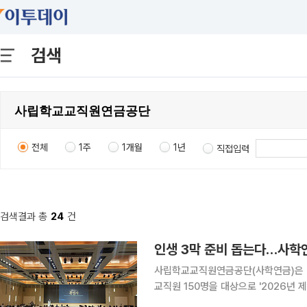
검색
전체
1주
1개월
1년
직접입력
검색결과 총
24
건
인생 3막 준비 돕는다…사학연
사립학교교직원연금공단(사학연금)은 
교직원 150명을 대상으로 '2026년 제1차
퇴직을 앞둔 교직원들이 노후 생활을 