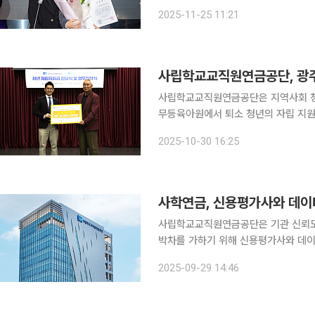
부장관 표창을 수상했다고 25일 밝혔다. 장애공감페스티벌은 장애인에 대한 인식 개선과 
2025-11-25 11:21
존중하며 비장애인과 어우러져 살 수 
사립학교교직원연금공단, 광주
사립학교교직원연금공단은 지역사회 청
무등육아원에서 퇴소 청년의 자립 지원을 위한 후
은 '제7회 공공상생연대기금 공모전'
2025-10-30 16:25
사립학교교직원연금공단은 기관 신뢰도
박차를 가하기 위해 신용평가사와 데이터 관
최근 신용평가사와의 연구를 통해 교직
2025-09-29 14:46
평가에 긍정적으로 활용될 수 있음을 