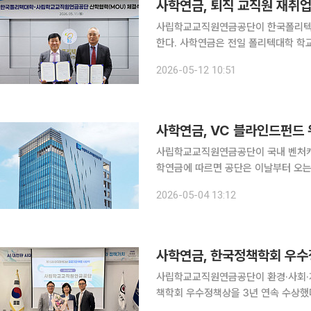
사학연금, 퇴직 교직원 재취
사립학교교직원연금공단이 한국폴리텍대
한다. 사학연금은 전일 폴리텍대학 학교법인 비전실에서 한국폴리텍대학과 ‘퇴직 교직원 직업교육
강화와 일자리 창출을 위한 업무협약’을 체결했다고 12일
2026-05-12 10:51
원과 연금수급자의 재취업을 지원하기 
사학연금, VC 블라인드펀드
사립학교교직원연금공단이 국내 벤처캐피탈
학연금에 따르면 공단은 이날부터 오는
진행한다. 총 출자금액은 1000억 원 이하다. 운용사별 제안 한도는 200억 원 이내이며, 평가 결과
2026-05-04 13:12
사학연금, 한국정책학회 우수
사립학교교직원연금공단이 환경·사회·지
책학회 우수정책상을 3년 연속 수상했다. 사학연금은 지난 24일 서울 마포구 한국지역정
에서 열린 제15회 한국정책대상 공공기