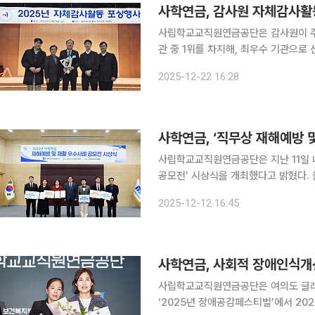
사립학교교직원연금공단은 감사원이 주관
관 중 1위를 차지해, 최우수 기관으로 선정
체감사활동 심사는 공공감사에 관한 법
2025-12-22 16:28
기관의 자체감사활동과 내부통제 수준 
사학연금, ‘직무상 재해예방 
사립학교교직원연금공단은 지난 11일 나
공모전’ 시상식을 개최했다고 밝혔다. 올해 4년째 개최되는 해당 공모전은 직무상 재해예방 우수사
례 공모전은 재해예방 중요성에 대한 
2025-12-12 16:45
연금 가입 기관 중 재해 발생 확률이 
사학연금, 사회적 장애인식개
사립학교교직원연금공단은 여의도 글
‘2025년 장애공감페스티벌’에서 2