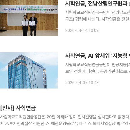
사학연금, 전남산림연구원과 
사립학교교직원연금공단이 전라남도산림
구조) 협력에 나선다. 사학연금은 전일 전남 나주시 산림연구원에서 전라남도산림연구원과 산림치
유 자원 활용 및 환경보호 활동 등을 위한 
2026-04-14 10:09
사학연금의 사회공헌 역량과 산림연구
사학연금, AI 앞세워 ‘지능
사립학교교직원연금공단이 인공지능(AI
로의 전환에 나선다. 공공기관 최초로 A
금은 7일 ‘인공지능 전환(AX)·디지털
2026-04-07 10:43
목표로 한 2026년 경영혁신 계획을 
[인사] 사학연금
사립학교교직원연금공단은 20일 아래와 같이 인사발령을 실시한다고 밝혔다. 인사 발령일은 다음
환 △투자전략실장 김현진 △ 예산운영팀장 유지은 △ 복지사업실장 박은영 ◇2급 △ 재무팀장 박성배 △ 국내주식팀장 안일권 △ 재무