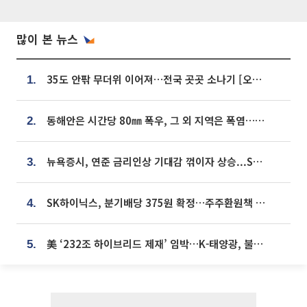
많이 본 뉴스
35도 안팎 무더위 이어져…전국 곳곳 소나기 [오늘 날씨]
1.
동해안은 시간당 80㎜ 폭우, 그 외 지역은 폭염…‘극과 극 날씨’
2.
뉴욕증시, 연준 금리인상 기대감 꺾이자 상승...S&P500 사상 최고치 [종합]
3.
SK하이닉스, 분기배당 375원 확정…주주환원책 9월로 앞당겨 발표
4.
美 ‘232조 하이브리드 제재’ 임박…K-태양광, 불확실성 털고 날개 다나
5.