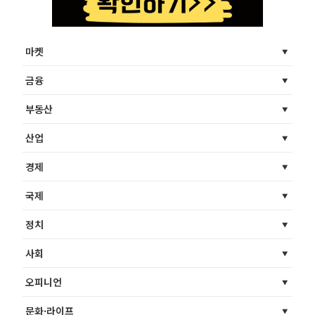
마켓
금융
부동산
산업
경제
국제
정치
사회
오피니언
문화·라이프