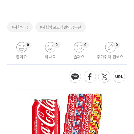
#사학연금
#사립학교교직원연금공단
0
0
0
0
좋아요
화나요
슬퍼요
추가취재 원해요