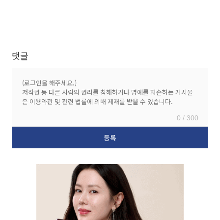
댓글
0 / 300