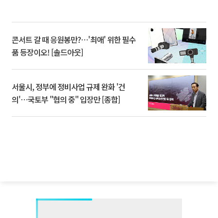
콘서트 갈 때 응원봉만?⋯'최애' 위한 필수
품 등장이오! [솔드아웃]
서울시, 정부에 정비사업 규제 완화 '건
의'⋯국토부 "협의 중" 입장만 [종합]