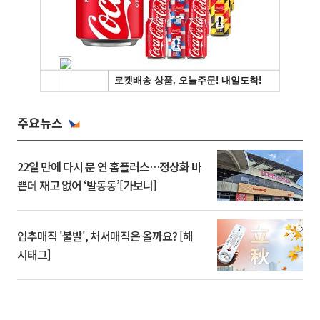
주요뉴스
22일 만에 다시 문 연 홈플러스…정상화 바
쁜데 재고 없어 ‘발동동’[가보니]
입추매직 '불발', 처서매직은 올까요? [해
시태그]