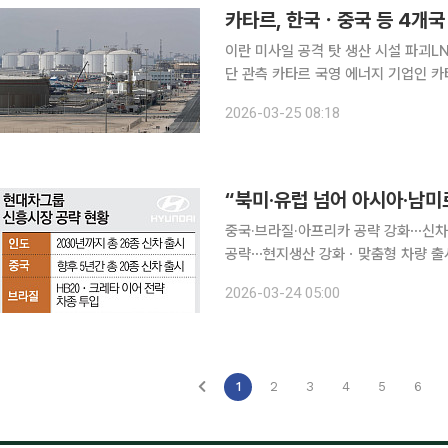
카타르, 한국ㆍ중국 등 4개국 
이란 미사일 공격 탓 생산 시설 파괴LN
단 관측 카타르 국영 에너지 기업인 카타르에너지가 한국을 포함한 주요국에 대한 액화천연가스
(LNG) 장기 공급이 불가능하다고 선언했
2026-03-25 08:18
(현지시간) 가디언을 포함한 주요 외
중국·브라질·아프리카 공략 강화⋯신차
공략⋯현지생산 강화ㆍ맞춤형 차량 출시 현대자동차그룹은 북미와 유럽 중심의 기존 주력시장
어 인도를 비롯해 아시아와 남미, 아프
2026-03-24 05:00
세와 규제 리스크가 확대됨에 따라 성
1
2
3
4
5
6