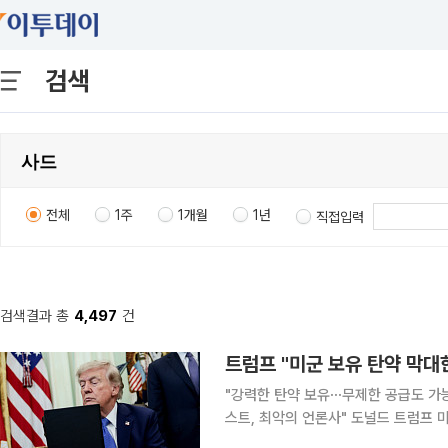
검색
전체
1주
1개월
1년
직접입력
검색결과 총
4,497
건
트럼프 "미군 보유 탄약 막대
"강력한 탄약 보유⋯무제한 공급도 가능
스트, 최악의 언론사" 도널드 트럼프 미국 대통령이 "미군은 여전히 막대한 규모의 탄약을 보유하고
있다"며 이란 전쟁이 곧 끝날 것이라고