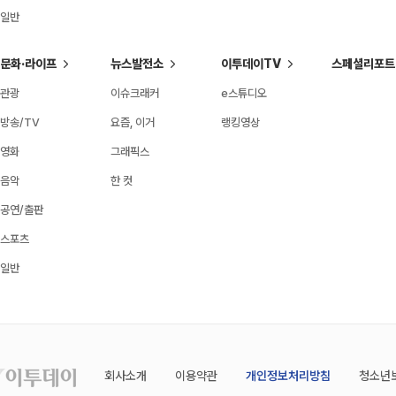
일반
문화·라이프
뉴스발전소
이투데이TV
스페셜리포트
관광
이슈크래커
e스튜디오
방송/TV
요즘, 이거
랭킹영상
영화
그래픽스
음악
한 컷
공연/출판
스포츠
일반
회사소개
이용약관
개인정보처리방침
청소년