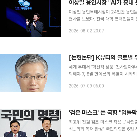
이상일 용인특례시장이 24일간 용인을 
헌사를 보냈다. 전국 대학 연극인들이 만든 
이 취재를 종합하면, 용인특례시는 이
2026-08-02 20:07
학생 연극축제인 '제3회 대한민국 대학
[논현논단] K뷰티의 글로벌 무
세계 무대서 ‘혁신적 상품’ 찬사받아
꾀해야 7, 8월 한여름의 폭염이 시작되었다. 강렬한 햇빛은 단순한 더위를 넘어 피부에 직접적인 손
상을 준다. 여름철 자외선 차단제가 필수가 된 지 이미 오래다
2026-07-09 06:00
픽은 한국의 선크림을 가장 혁신적인 
최고위 전원 검은 마스크 착용…"사전검
식…의회 독재 완성" 국민의힘은 6일 시행을 하루 앞둔 정보통신망법 개정안을 두고 "온라인 입틀
막법"이라며 표현의 자유를 침해하는 