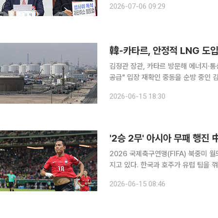
2026-07-06 09:29
검은색 마스크를 착용한 채 입장하며 
韓-카타르, 안정적 LNG 
김정관 장관, 카타르 방문해 에너지·통상 장관 잇따라 면담 카타르
공급" 입장 재확인 중동을 순방 중인 김정관 산업통상부 장관이 카타르를 방문해 안정적인 액화천연
가스(LNG) 도입 재개를 약속받았다. 양국은 기존 에너지 분야의 굳건한 신뢰를 바탕으로 인공지능
2026-06-15 18:30
(AI), 바이오 등 첨단산업 분야까지 
'2승 2무' 아시아 무패 행진 
2026 국제축구연맹(FIFA) 북중미 
지고 있다. 한국과 호주가 유럽 팀을 
치른 아시아 4개국이 모두 승점을 챙겼다. 15일(이하 한국시간) 오전 8시 기준 아시아 
2026-06-15 08:46
적은 2승 2무다. 한국이 체코를 2-1로