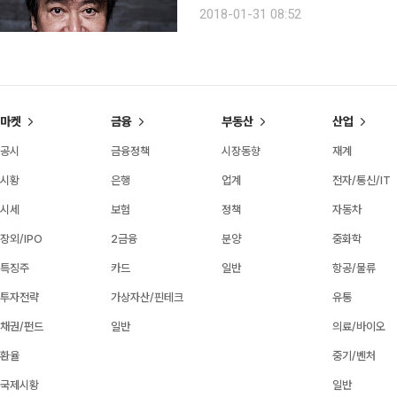
안보 문제에 촉각을 내세웠던 그가 이
2018-01-31 08:52
올랐지만, 묵직한 주제인 만큼 마음이
마켓
금융
부동산
산업
공시
금융정책
시장동향
재계
시황
은행
업계
전자/통신/IT
시세
보험
정책
자동차
장외/IPO
2금융
분양
중화학
특징주
카드
일반
항공/물류
투자전략
가상자산/핀테크
유통
채권/펀드
일반
의료/바이오
환율
중기/벤처
국제시황
일반