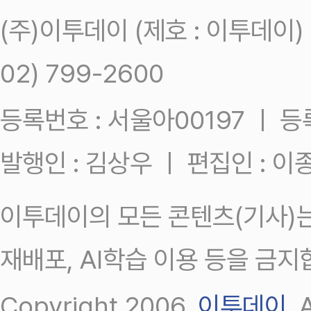
(주)이투데이 (제호 : 이투데이
02) 799-2600
등록번호 : 서울아00197 ㅣ 등록일
발행인 : 김상우 ㅣ 편집인 : 
이투데이의 모든 콘텐츠(기사)는
재배포, AI학습 이용 등을 금지
Copyright 2006.
이투데이
.