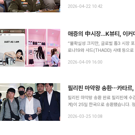
스에 따르면 브런슨 사령관은 미국 상
2026-04-22 10:42
다”며 “사드는 여전히 한반도에 있다”
애증의 中시장...K뷰티, 이
“불확실성 크지만, 글로벌 톱3 시장 포
로나19와 사드(THADD) 사태 등으
기지개를 켜고 있다. 중국 시장은 ‘애
2026-04-09 16:00
상존해 함부로 깃발을 꽂기 힘든 곳으로
필리핀 마약왕 송환 완료 필리핀에 수감 중이던 이른바 '텔레그램 마약왕' 박왕열(48·닉네임 전세
계)이 25일 한국으로 송환됐습니다. 
필리핀과의 정상회담에서 인도를 요청한
2026-03-25 10:08
실려 경기북부경찰청 광역범죄수사대로