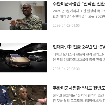
주한미군사령관 "전작권 전환 
2029년 1분기까지 조건 달성이 목표
반출 대기 중" 주한미군이 오는 2029년 1분기까지 전시작전권(전작권)을 전환할 수 있는 조건을 달
성하겠다고 밝혔다. 이재명 대통령은 
2026-04-23 09:00
다. 연합뉴스에 따르면 22일(현지시
베이징 모터쇼서 전동화 전략 공개…N
면 투입 현대자동차그룹이 중국 진출 24년 만에 전기차(EV)를 앞세운 ‘2차 도약’에 나선다. 내연기
관 중심의 가성비 브랜드 이미지를 벗
2026-04-23 08:30
현대차는 24일(현지시간) 개막하는 ‘오
주한미군사령관 “사드 한반도에
전작권 전환에는 “정치적 편의가 조건
진 것과 달리 고고도미사일방어체계(THAAD