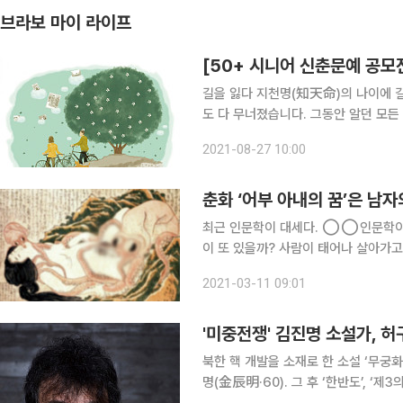
브라보 마이 라이프
[50+ 시니어 신춘문예 공모
길을 잃다 지천명(知天命)의 나이에 
도 다 무너졌습니다. 그동안 알던 모
之心)인지 저의 현재 상황을 일일이 
2021-08-27 10:00
습니다. 일부러 서울을 떠나 아무도 모
춘화 ‘어부 아내의 꿈’은 남
최근 인문학이 대세다. ◯◯인문학이라
이 또 있을까? 사람이 태어나 살아가고
성에 있다. 성을 한자로는 ‘性’이라 
2021-03-11 09:01
다. 성은 그 사람의 본성을 뜻한다. ‘배
'미중전쟁' 김진명 소설가, 
북한 핵 개발을 소재로 한 소설 ‘무궁
명(金辰明·60). 그 후 ‘한반도’, ‘제3