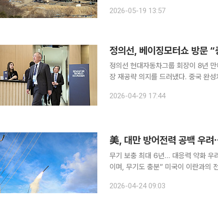
에서 사드의 중동 이동 관련 질문에 “
2026-05-19 13:57
상원의원은 12일(현지시간) 미 상원
정의선, 베이징모터쇼 방문 “
정의선 현대자동차그룹 회장이 8년 만
장 재공략 의지를 드러냈다. 중국 완
현지 전략형 모델을 앞세운 현대차의 재도약 행
2026-04-29 17:44
업계에 따르면 정 회장은 이날 베이
美, 대만 방어전력 공백 우려
무기 보충 최대 6년… 대응력 약화 우
이며, 무기도 충분” 미국이 이란과의 전쟁에서 토마호크 미사일과 같은 정밀 요격 무기를 크게 소모
함에 따라 단기간 내에 중국의 대만 침
2026-04-24 09:03
다는 우려가 나왔다. 23일