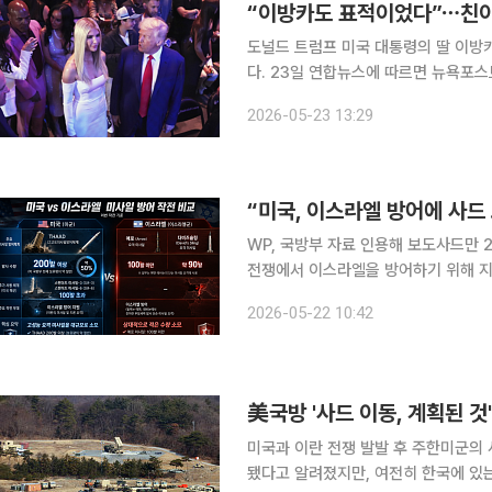
“이방카도 표적이었다”⋯친이
도널드 트럼프 미국 대통령의 딸 이방
다. 23일 연합뉴스에 따르면 뉴욕포스트는 미국과 유럽에서 유대인 겨냥 테러 사건에 연루돼 붙잡
힌 친이란 성향 이라크 민병대 간부의 
2026-05-23 13:29
휘관 모하마드 바케르 사드 다우드 알
“미국, 이스라엘 방어에 사드
WP, 국방부 자료 인용해 보도사드만 200
전쟁에서 이스라엘을 방어하기 위해 지
전쟁이 휴전 합의 없이 장기화하는 가
2026-05-22 10:42
주목된다. 21일(현지시간) 워싱
美국방 '사드 이동, 계획된 것
미국과 이란 전쟁 발발 후 주한미군의
됐다고 알려졌지만, 여전히 한국에 있는 것으로 확인됐다. 정빛나