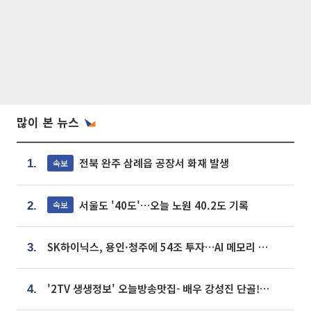
많이 본 뉴스
전북 완주 삼례읍 공장서 화재 발생
속보
1.
서울도 '40도'…오늘 노원 40.2도 기록
속보
2.
SK하이닉스, 용인·청주에 54조 투자…AI 메모리 생산기지 키운다
3.
'2TV 생생정보' 오늘방송맛집- 배우 강성진 단골! 쌀국수ㆍ푸팟퐁 커리 맛집 '블○○○'
4.