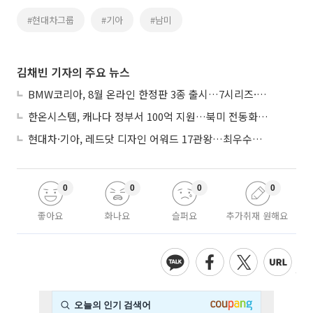
#현대차그룹
#기아
#남미
김채빈 기자의 주요 뉴스
BMW코리아, 8월 온라인 한정판 3종 출시…7시리즈·X7·M340i 투어링
한온시스템, 캐나다 정부서 100억 지원…북미 전동화 시장 가속
현대차·기아, 레드닷 디자인 어워드 17관왕…최우수상 2개 수상
0
0
0
0
좋아요
화나요
슬퍼요
추가취재 원해요