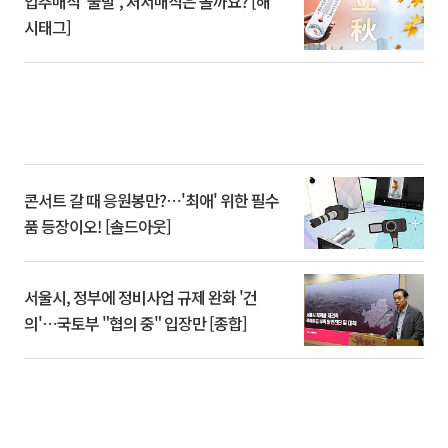
입추매직 '불발', 처서매직은 올까요? [해
시태그]
콘서트 갈 때 응원봉만?⋯'최애' 위한 필수
품 등장이오! [솔드아웃]
서울시, 정부에 정비사업 규제 완화 '건
의'⋯국토부 "협의 중" 입장만 [종합]