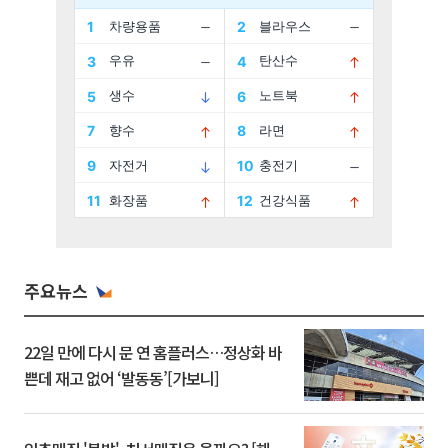
주요뉴스
22일 만에 다시 문 연 홈플러스…정상화 바
쁜데 재고 없어 ‘발동동’[가보니]