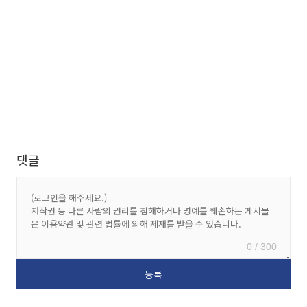
댓글
0 / 300